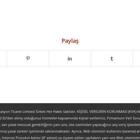
Paylaş
yon Ticaret Limited Sirketi Her Hakkı Saklıdır. KİŞİSEL VERİLERİN KORUNMASI (KVK) 6698
.Sti’den almış olduğunuz hizmetler kapsamında kişisel verileriniz, Firmamızın Veri Sorum
z, sair yasal mevzuat gerekliliğinin yanı sıra; site üzerinden yapacağınız alış veriş işlem
ınca yasal süreler içerisinde saklanmaktadır. Ayrıca, Web sitemizin kullanımı (tarama) aracı
tipi, İnternet Protokol Adresi (IP adresi) ve ziyaret edilen sayfaların yanı sıra Web sitemizden 