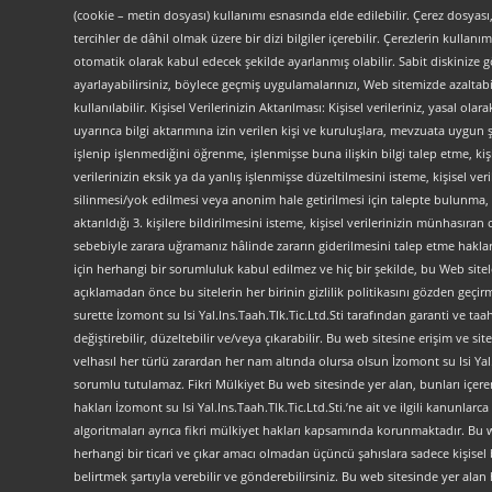
(cookie – metin dosyası) kullanımı esnasında elde edilebilir. Çerez dosyası
tercihler de dâhil olmak üzere bir dizi bilgiler içerebilir. Çerezlerin kullanım
otomatik olarak kabul edecek şekilde ayarlanmış olabilir. Sabit diskinize gö
ayarlayabilirsiniz, böylece geçmiş uygulamalarınızı, Web sitemizde azaltabilir
kullanılabilir. Kişisel Verilerinizin Aktarılması: Kişisel verileriniz, yas
uyarınca bilgi aktarımına izin verilen kişi ve kuruluşlara, mevzuata uygun 
işlenip işlenmediğini öğrenme, işlenmişse buna ilişkin bilgi talep etme, kiş
verilerinizin eksik ya da yanlış işlenmişse düzeltilmesini isteme, kişisel 
silinmesi/yok edilmesi veya anonim hale getirilmesi için talepte bulunma, 
aktarıldığı 3. kişilere bildirilmesini isteme, kişisel verilerinizin münhasır
sebebiyle zarara uğramanız hâlinde zararın giderilmesini talep etme haklarını
için herhangi bir sorumluluk kabul edilmez ve hiç bir şekilde, bu Web site
açıklamadan önce bu sitelerin her birinin gizlilik politikasını gözden geçirme
surette İzomont su Isi Yal.Ins.Taah.Tlk.Tic.Ltd.Sti tarafından garanti ve ta
değiştirebilir, düzeltebilir ve/veya çıkarabilir. Bu web sitesine erişim 
velhasıl her türlü zarardan her nam altında olursa olsun İzomont su Isi Yal.In
sorumlu tutulamaz. Fikri Mülkiyet Bu web sitesinde yer alan, bunları içeren a
hakları İzomont su Isi Yal.Ins.Taah.Tlk.Tic.Ltd.Sti.’ne ait ve ilgili kanunl
algoritmaları ayrıca fikri mülkiyet hakları kapsamında korunmaktadır. Bu web
herhangi bir ticari ve çıkar amacı olmadan üçüncü şahıslara sadece kişise
belirtmek şartıyla verebilir ve gönderebilirsiniz. Bu web sitesinde yer ala