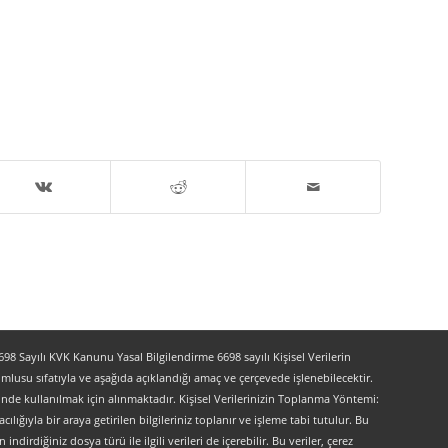
 Sayılı KVK Kanunu Yasal Bilgilendirme 6698 sayılı Kişisel Verilerin
lusu sıfatıyla ve aşağıda açıklandığı amaç ve çerçevede işlenebilecektir.
lerinde kullanılmak için alınmaktadır. Kişisel Verilerinizin Toplanma Yöntemi:
lığıyla bir araya getirilen bilgileriniz toplanır ve işleme tabi tutulur. Bu
indirdiğiniz dosya türü ile ilgili verileri de içerebilir. Bu veriler, çerez