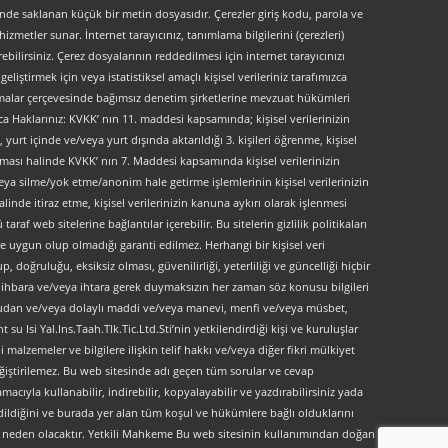
kinde saklanan küçük bir metin dosyasıdır. Çerezler giriş kodu, parola ve
 hizmetler sunar. İnternet tarayıcınız, tanımlama bilgilerini (çerezleri)
bilirsiniz. Çerez dosyalarının reddedilmesi için internet tarayıcınızı
liştirmek için veya istatistiksel amaçlı kişisel verileriniz tarafımızca
ırlamalar çerçevesinde bağımsız denetim şirketlerine mevzuat hükümleri
ca Haklarınız: KVKK’ nın 11. maddesi kapsamında; kişisel verilerinizin
urt içinde ve/veya yurt dışında aktarıldığı 3. kişileri öğrenme, kişisel
maması halinde KVKK’ nın 7. Maddesi kapsamında kişisel verilerinizin
ya silme/yok etme/anonim hale getirme işlemlerinin kişisel verilerinizin
linde itiraz etme, kişisel verilerinizin kanuna aykırı olarak işlenmesi
f web sitelerine bağlantılar içerebilir. Bu sitelerin gizlilik politikaları
e uygun olup olmadığı garanti edilmez. Herhangi bir kişisel veri
, doğruluğu, eksiksiz olması, güvenilirliği, yeterliliği ve güncelliği hiçbir
 ön ihbara ve/veya ihtara gerek duymaksızın her zaman söz konusu bilgileri
doğrudan ve/veya dolaylı maddi ve/veya manevi, menfi ve/veya müsbet,
 su Isi Yal.Ins.Taah.Tlk.Tic.Ltd.Sti’nin yetkilendirdiği kişi ve kuruluşlar
 malzemeler ve bilgilere ilişkin telif hakkı ve/veya diğer fikri mülkiyet
değiştirilemez. Bu web sitesinde adı geçen tüm sorular ve cevap
acıyla kullanabilir, indirebilir, kopyalayabilir ve yazdırabilirsiniz yada
dildiğini ve burada yer alan tüm koşul ve hükümlere bağlı olduklarını
ibata neden olacaktır. Yetkili Mahkeme Bu web sitesinin kullanımından doğan