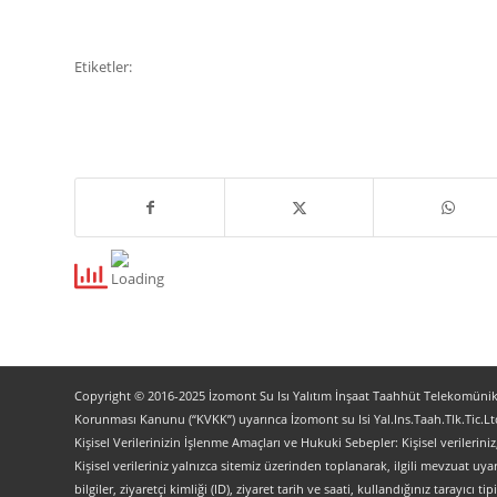
Etiketler:
Copyright © 2016-2025 İzomont Su Isı Yalıtım İnşaat Taahhüt Telekomünikas
Korunması Kanunu (“KVKK”) uyarınca İzomont su Isi Yal.Ins.Taah.Tlk.Tic.Ltd
Kişisel Verilerinizin İşlenme Amaçları ve Hukuki Sebepler: Kişisel verilerini
Kişisel verileriniz yalnızca sitemiz üzerinden toplanarak, ilgili mevzuat uyar
bilgiler, ziyaretçi kimliği (ID), ziyaret tarih ve saati, kullandığınız tarayıcı 