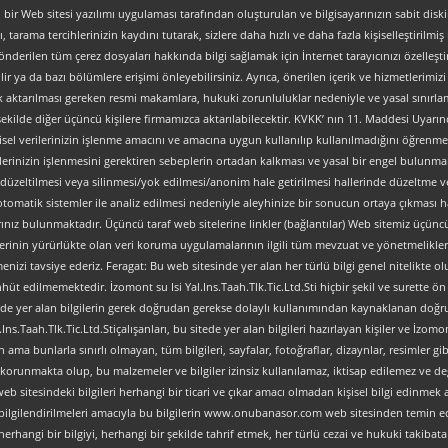
, bir Web sitesi yazılımı uygulaması tarafından oluşturulan ve bilgisayarınızın sabit dis
ı, tarama tercihlerinizin kaydını tutarak, sizlere daha hızlı ve daha fazla kişiselleştirilmiş
nderilen tüm çerez dosyaları hakkında bilgi sağlamak için İnternet tarayıcınızı özelleştire
 ya da bazı bölümlere erişimi önleyebilirsiniz. Ayrıca, önerilen içerik ve hizmetlerimizi ge
al olarak aktarılması gereken resmi makamlara, hukuki zorunluluklar nedeniyle ve yasal sın
şekilde diğer üçüncü kişilere firmamızca aktarılabilecektir. KVKK’ nın 11. Maddesi Uyarın
isel verilerinizin işlenme amacını ve amacına uygun kullanılıp kullanılmadığını öğrenme, y
verilerinizin işlenmesini gerektiren sebeplerin ortadan kalkması ve yasal bir engel bulun
düzeltilmesi veya silinmesi/yok edilmesi/anonim hale getirilmesi hallerinde düzeltme ve
an otomatik sistemler ile analiz edilmesi nedeniyle aleyhinize bir sonucun ortaya çıkması ha
z bulunmaktadır. Üçüncü taraf web sitelerine linkler (bağlantılar) Web sitemiz üçüncü tara
lerinin yürürlükte olan veri koruma uygulamalarının ilgili tüm mevzuat ve yönetmelikler
nizi tavsiye ederiz. Feragat: Bu web sitesinde yer alan her türlü bilgi genel nitelikte olup
ahhüt edilmemektedir. İzomont su Isi Yal.Ins.Taah.Tlk.Tic.Ltd.Sti hiçbir şekil ve surette
ve sitede yer alan bilgilerin gerek doğrudan gerekse dolaylı kullanımından kaynaklanan 
s.Taah.Tlk.Tic.Ltd.Stiçalışanları, bu sitede yer alan bilgileri hazırlayan kişiler ve İzomont
ma bunlarla sınırlı olmayan, tüm bilgileri, sayfalar, fotoğraflar, dizaynlar, resimler gibi
arca korunmakta olup, bu malzemeler ve bilgiler izinsiz kullanılamaz, iktisap edilemez ve 
 sitesindeki bilgileri herhangi bir ticari ve çıkar amacı olmadan kişisel bilgi edinmek am
l bilgilendirilmeleri amacıyla bu bilgilerin www.onubanasor.com web sitesinden temin e
n herhangi bir bilgiyi, herhangi bir şekilde tahrif etmek, her türlü cezai ve hukuki tak