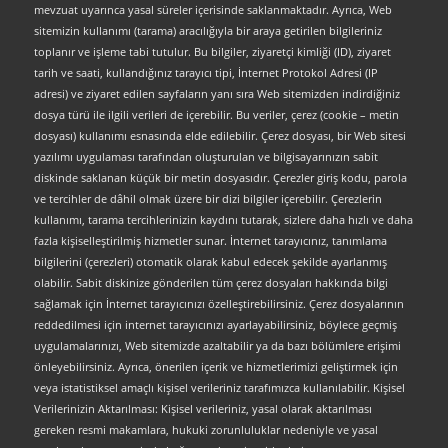
mevzuat uyarınca yasal süreler içerisinde saklanmaktadır. Ayrıca, Web
sitemizin kullanımı (tarama) aracılığıyla bir araya getirilen bilgileriniz
toplanır ve işleme tabi tutulur. Bu bilgiler, ziyaretçi kimliği (ID), ziyaret
tarih ve saati, kullandığınız tarayıcı tipi, İnternet Protokol Adresi (IP
adresi) ve ziyaret edilen sayfaların yanı sıra Web sitemizden indirdiğiniz
dosya türü ile ilgili verileri de içerebilir. Bu veriler, çerez (cookie – metin
dosyası) kullanımı esnasında elde edilebilir. Çerez dosyası, bir Web sitesi
yazılımı uygulaması tarafından oluşturulan ve bilgisayarınızın sabit
diskinde saklanan küçük bir metin dosyasıdır. Çerezler giriş kodu, parola
ve tercihler de dâhil olmak üzere bir dizi bilgiler içerebilir. Çerezlerin
kullanımı, tarama tercihlerinizin kaydını tutarak, sizlere daha hızlı ve daha
fazla kişiselleştirilmiş hizmetler sunar. İnternet tarayıcınız, tanımlama
bilgilerini (çerezleri) otomatik olarak kabul edecek şekilde ayarlanmış
olabilir. Sabit diskinize gönderilen tüm çerez dosyaları hakkında bilgi
sağlamak için İnternet tarayıcınızı özelleştirebilirsiniz. Çerez dosyalarının
reddedilmesi için internet tarayıcınızı ayarlayabilirsiniz, böylece geçmiş
uygulamalarınızı, Web sitemizde azaltabilir ya da bazı bölümlere erişimi
önleyebilirsiniz. Ayrıca, önerilen içerik ve hizmetlerimizi geliştirmek için
veya istatistiksel amaçlı kişisel verileriniz tarafımızca kullanılabilir. Kişisel
Verilerinizin Aktarılması: Kişisel verileriniz, yasal olarak aktarılması
gereken resmi makamlara, hukuki zorunluluklar nedeniyle ve yasal