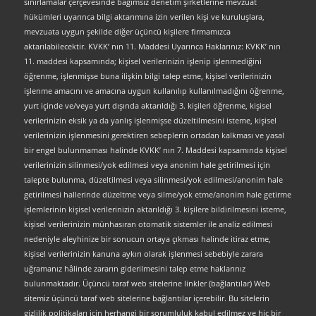
sınırlamalar çerçevesinde bağımsız denetim şirketlerine mevzuat
hükümleri uyarınca bilgi aktarımına izin verilen kişi ve kuruluşlara,
mevzuata uygun şekilde diğer üçüncü kişilere firmamızca
aktarılabilecektir. KVKK’ nın 11. Maddesi Uyarınca Haklarınız: KVKK’ nın
11. maddesi kapsamında; kişisel verilerinizin işlenip işlenmediğini
öğrenme, işlenmişse buna ilişkin bilgi talep etme, kişisel verilerinizin
işlenme amacını ve amacına uygun kullanılıp kullanılmadığını öğrenme,
yurt içinde ve/veya yurt dışında aktarıldığı 3. kişileri öğrenme, kişisel
verilerinizin eksik ya da yanlış işlenmişse düzeltilmesini isteme, kişisel
verilerinizin işlenmesini gerektiren sebeplerin ortadan kalkması ve yasal
bir engel bulunmaması halinde KVKK’ nın 7. Maddesi kapsamında kişisel
verilerinizin silinmesi/yok edilmesi veya anonim hale getirilmesi için
talepte bulunma, düzeltilmesi veya silinmesi/yok edilmesi/anonim hale
getirilmesi hallerinde düzeltme veya silme/yok etme/anonim hale getirme
işlemlerinin kişisel verilerinizin aktarıldığı 3. kişilere bildirilmesini isteme,
kişisel verilerinizin münhasıran otomatik sistemler ile analiz edilmesi
nedeniyle aleyhinize bir sonucun ortaya çıkması halinde itiraz etme,
kişisel verilerinizin kanuna aykırı olarak işlenmesi sebebiyle zarara
uğramanız hâlinde zararın giderilmesini talep etme haklarınız
bulunmaktadır. Üçüncü taraf web sitelerine linkler (bağlantılar) Web
sitemiz üçüncü taraf web sitelerine bağlantılar içerebilir. Bu sitelerin
gizlilik politikaları için herhangi bir sorumluluk kabul edilmez ve hiç bir