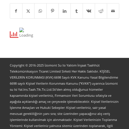
Copyright © 2016-2025 İzomont Su Isı Yalıtım İnşaat Taahhüt
Telekomünikasyon Ticaret Limited Sirketi Her Hakkı Saklıdır. KİŞİSEL
VERİLERİN KORUNMASI (KVK) 6698 Sayılı KVK Kanunu Yasal Bilgilendirme
6698 sayılı Kişisel Verilerin Korunması Kanunu (“KVKK”) uyarınca İzomont
su Isi Yal.Ins.Taah.Tlk.Tic.Ltd.Sti’den almış olduğunuz hizmetler
kapsamında kişisel verileriniz, Firmamızın Veri Sorumlusu sıfatıyla ve
aşağıda açıklandığı amaç ve çerçevede işlenebilecektir. Kişisel Verilerinizin
İşlenme Amaçları ve Hukuki Sebepler: Kişisel verileriniz, sair yasal
mevzuat gerekliliğinin yanı sıra; site üzerinden yapacağınız alış veriş
işlemlerinde kullanılmak için alınmaktadır. Kişisel Verilerinizin Toplanma
Yöntemi: Kişisel verileriniz yalnızca sitemiz üzerinden toplanarak, ilgili