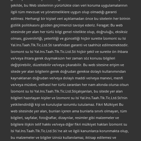
şekilde, bu Web sitelerinin yürürlükte olan veri koruma uygulamalarının
ilgili tüm mevzuat ve yönetmeliklere uygun olup olmadığı garanti
edilmez. Herhangi bir kişisel veri açıklamadan önce bu sitelerin her birinin
gizlilik politikasını gözden geçirmenizi tavsiye ederiz. Feragat: Bu web
sitesinde yer alan her türlü bilgi genel nitelikte olup, doğruluğu, eksiksiz
olması, güvenilirliği, yeterliliği ve güncelliği hiçbir surette İzomont su Isi
Yal.Ins.Taah.Tlk.Tic.Ltd.Sti tarafından garanti ve taahhüt edilmemektedir.
İzomont su Isi Yal.Ins.Taah.Tlk.Tic.Ltd.Sti hiçbir şekil ve surette ön ihbara
ve/veya ihtara gerek duymaksızın her zaman söz konusu bilgileri
değiştirebilir, düzeltebilir ve/veya çıkarabilir. Bu web sitesine erişim ve
sitede yer alan bilgilerin gerek doğrudan gerekse dolaylı kullanımından
kaynaklanan doğrudan ve/veya dolaylı maddi ve/veya manevi, menfi
ve/veya müsbet, velhasıl her türlü zarardan her nam altında olursa olsun
İzomont su Isi Yal.Ins.Taah.Tlk.Tic.Ltd.Stiçalışanları, bu sitede yer alan
bilgileri hazırlayan kişiler ve İzomont su Isi Yal.Ins.Taah.Tlk.Tic.Ltd.Sti’nin
yetkilendirdiği kişi ve kuruluşlar sorumlu tutulamaz. Fikri Mülkiyet Bu
web sitesinde yer alan, bunları içeren ama bunlarla sınırlı olmayan, tüm
bilgileri, sayfalar, fotoğraflar, dizaynlar, resimler gibi malzemeler ve
bilgilere ilişkin telif hakkı ve/veya diğer fikri mülkiyet hakları İzomont su
Isi Yal.Ins.Taah.Tlk.Tic.Ltd.Sti.’ne ait ve ilgili kanunlarca korunmakta olup,
bu malzemeler ve bilgiler izinsiz kullanılamaz, iktisap edilemez ve