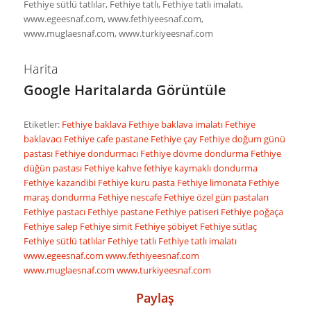
Fethiye sütlü tatlılar, Fethiye tatlı, Fethiye tatlı imalatı,
www.egeesnaf.com, www.fethiyeesnaf.com,
www.muglaesnaf.com, www.turkiyeesnaf.com
Harita
Google Haritalarda Görüntüle
Etiketler:
Fethiye baklava
Fethiye baklava imalatı
Fethiye
baklavacı
Fethiye cafe pastane
Fethiye çay
Fethiye doğum günü
pastası
Fethiye dondurmacı
Fethiye dövme dondurma
Fethiye
düğün pastası
Fethiye kahve
fethiye kaymaklı dondurma
Fethiye kazandibi
Fethiye kuru pasta
Fethiye limonata
Fethiye
maraş dondurma
Fethiye nescafe
Fethiye özel gün pastaları
Fethiye pastacı
Fethiye pastane
Fethiye patiseri
Fethiye poğaça
Fethiye salep
Fethiye simit
Fethiye şöbiyet
Fethiye sütlaç
Fethiye sütlü tatlılar
Fethiye tatlı
Fethiye tatlı imalatı
www.egeesnaf.com
www.fethiyeesnaf.com
www.muglaesnaf.com
www.turkiyeesnaf.com
Paylaş