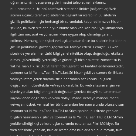
uğramanız hâlinde zararın giderilmesini talep etme haklarınız
bulunmaktadır. Üçüncü taraf web sitelerine linkler (bağlantılar) Web
sitemiz üçüncü taraf web sitelerine bağlantılar içerebilir. Bu sitelerin
gizlilik politikaları için herhangi bir sorumluluk kabul edilmez ve hiç bir
şekilde, bu Web sitelerinin yürürlükte olan veri koruma uygulamalarının
ilgili tüm mevzuat ve yönetmeliklere uygun olup olmadığı garanti
edilmez. Herhangi bir kişisel veri açıklamadan önce bu sitelerin her birinin
gizlilik politikasını gözden geçirmenizi tavsiye ederiz. Feragat: Bu web
sitesinde yer alan her türlü bilgi genel nitelikte olup, doğruluğu, eksiksiz
olması, güvenilirliği, yeterliliği ve güncelliği hiçbir surette İzomont su Isi
Yal.Ins.Taah.Tlk.Tic.Ltd.Sti tarafından garanti ve taahhüt edilmemektedir.
İzomont su Isi Yal.Ins.Taah.Tlk.Tic.Ltd.Sti hiçbir şekil ve surette ön ihbara
ve/veya ihtara gerek duymaksızın her zaman söz konusu bilgileri
değiştirebilir, düzeltebilir ve/veya çıkarabilir. Bu web sitesine erişim ve
sitede yer alan bilgilerin gerek doğrudan gerekse dolaylı kullanımından
kaynaklanan doğrudan ve/veya dolaylı maddi ve/veya manevi, menfi
ve/veya müsbet, velhasıl her türlü zarardan her nam altında olursa olsun
İzomont su Isi Yal.Ins.Taah.Tlk.Tic.Ltd.Stiçalışanları, bu sitede yer alan
bilgileri hazırlayan kişiler ve İzomont su Isi Yal.Ins.Taah.Tlk.Tic.Ltd.Sti’nin
yetkilendirdiği kişi ve kuruluşlar sorumlu tutulamaz. Fikri Mülkiyet Bu
web sitesinde yer alan, bunları içeren ama bunlarla sınırlı olmayan, tüm