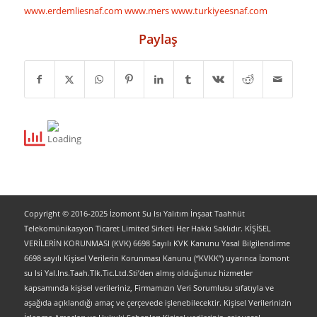
www.erdemliesnaf.com
www.mers
www.turkiyeesnaf.com
Paylaş
Copyright © 2016-2025 İzomont Su Isı Yalıtım İnşaat Taahhüt
Telekomünikasyon Ticaret Limited Sirketi Her Hakkı Saklıdır. KİŞİSEL
VERİLERİN KORUNMASI (KVK) 6698 Sayılı KVK Kanunu Yasal Bilgilendirme
6698 sayılı Kişisel Verilerin Korunması Kanunu (“KVKK”) uyarınca İzomont
su Isi Yal.Ins.Taah.Tlk.Tic.Ltd.Sti’den almış olduğunuz hizmetler
kapsamında kişisel verileriniz, Firmamızın Veri Sorumlusu sıfatıyla ve
aşağıda açıklandığı amaç ve çerçevede işlenebilecektir. Kişisel Verilerinizin