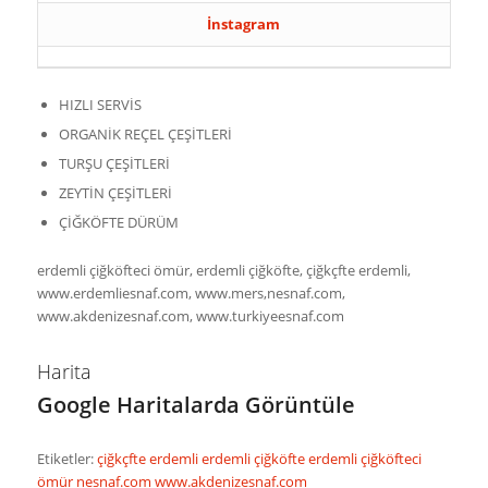
İnstagram
HIZLI SERVİS
ORGANİK REÇEL ÇEŞİTLERİ
TURŞU ÇEŞİTLERİ
ZEYTİN ÇEŞİTLERİ
ÇİĞKÖFTE DÜRÜM
erdemli çiğköfteci ömür, erdemli çiğköfte, çiğkçfte erdemli,
www.erdemliesnaf.com, www.mers,nesnaf.com,
www.akdenizesnaf.com, www.turkiyeesnaf.com
Harita
Google Haritalarda Görüntüle
Etiketler:
çiğkçfte erdemli
erdemli çiğköfte
erdemli çiğköfteci
ömür
nesnaf.com
www.akdenizesnaf.com