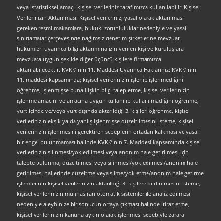
veya istatistiksel amaçlı kişisel verileriniz tarafımızca kullanılabilir. Kişisel
Verilerinizin Aktarılması: Kişisel verileriniz, yasal olarak aktarılması
gereken resmi makamlara, hukuki zorunluluklar nedeniyle ve yasal
sınırlamalar çerçevesinde bağımsız denetim şirketlerine mevzuat
hükümleri uyarınca bilgi aktarımına izin verilen kişi ve kuruluşlara,
mevzuata uygun şekilde diğer üçüncü kişilere firmamızca
aktarılabilecektir. KVKK’ nın 11. Maddesi Uyarınca Haklarınız: KVKK’ nın
11. maddesi kapsamında; kişisel verilerinizin işlenip işlenmediğini
öğrenme, işlenmişse buna ilişkin bilgi talep etme, kişisel verilerinizin
işlenme amacını ve amacına uygun kullanılıp kullanılmadığını öğrenme,
yurt içinde ve/veya yurt dışında aktarıldığı 3. kişileri öğrenme, kişisel
verilerinizin eksik ya da yanlış işlenmişse düzeltilmesini isteme, kişisel
verilerinizin işlenmesini gerektiren sebeplerin ortadan kalkması ve yasal
bir engel bulunmaması halinde KVKK’ nın 7. Maddesi kapsamında kişisel
verilerinizin silinmesi/yok edilmesi veya anonim hale getirilmesi için
talepte bulunma, düzeltilmesi veya silinmesi/yok edilmesi/anonim hale
getirilmesi hallerinde düzeltme veya silme/yok etme/anonim hale getirme
işlemlerinin kişisel verilerinizin aktarıldığı 3. kişilere bildirilmesini isteme,
kişisel verilerinizin münhasıran otomatik sistemler ile analiz edilmesi
nedeniyle aleyhinize bir sonucun ortaya çıkması halinde itiraz etme,
kişisel verilerinizin kanuna aykırı olarak işlenmesi sebebiyle zarara