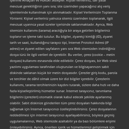
İşlenme Amaçları ve Hukuki Sebepler: Kişisel verileriniz, sair yasal
mevzuat gerekliliğinin yanı sıra; site üzerinden yapacağınız alış veriş
işlemlerinde kullanılmak için alınmaktadır. Kişisel Verilerinizin Toplanma
Yöntemi: Kişisel verileriniz yalnızca sitemiz üzerinden toplanarak, ilgili
mevzuat uyarınca yasal süreler içerisinde saklanmaktadır. Ayrıca, Web
sitemizin kullanımı (tarama) aracılığıyla bir araya getirilen bilgileriniz
toplanır ve işleme tabi tutulur. Bu bilgiler, ziyaretçi kimliği (ID), ziyaret
tarih ve saati, kullandığınız tarayıcı tipi, İnternet Protokol Adresi (IP
adresi) ve ziyaret edilen sayfaların yanı sıra Web sitemizden indirdiğiniz
dosya türü ile ilgili verileri de içerebilir. Bu veriler, çerez (cookie – metin
dosyası) kullanımı esnasında elde edilebilir. Çerez dosyası, bir Web sitesi
yazılımı uygulaması tarafından oluşturulan ve bilgisayarınızın sabit
diskinde saklanan küçük bir metin dosyasıdır. Çerezler giriş kodu, parola
ve tercihler de dâhil olmak üzere bir dizi bilgiler içerebilir. Çerezlerin
kullanımı, tarama tercihlerinizin kaydını tutarak, sizlere daha hızlı ve daha
fazla kişiselleştirilmiş hizmetler sunar. İnternet tarayıcınız, tanımlama
bilgilerini (çerezleri) otomatik olarak kabul edecek şekilde ayarlanmış
olabilir. Sabit diskinize gönderilen tüm çerez dosyaları hakkında bilgi
sağlamak için İnternet tarayıcınızı özelleştirebilirsiniz. Çerez dosyalarının
reddedilmesi için internet tarayıcınızı ayarlayabilirsiniz, böylece geçmiş
uygulamalarınızı, Web sitemizde azaltabilir ya da bazı bölümlere erişimi
önleyebilirsiniz. Ayrıca, önerilen içerik ve hizmetlerimizi geliştirmek için