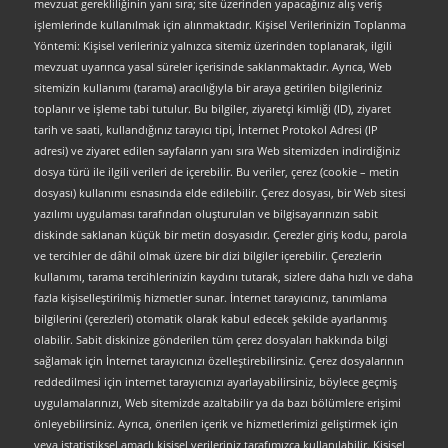
mevzuat gerekliliğinin yanı sıra; site üzerinden yapacağınız alış veriş
işlemlerinde kullanılmak için alınmaktadır. Kişisel Verilerinizin Toplanma
Yöntemi: Kişisel verileriniz yalnızca sitemiz üzerinden toplanarak, ilgili
mevzuat uyarınca yasal süreler içerisinde saklanmaktadır. Ayrıca, Web
sitemizin kullanımı (tarama) aracılığıyla bir araya getirilen bilgileriniz
toplanır ve işleme tabi tutulur. Bu bilgiler, ziyaretçi kimliği (ID), ziyaret
tarih ve saati, kullandığınız tarayıcı tipi, İnternet Protokol Adresi (IP
adresi) ve ziyaret edilen sayfaların yanı sıra Web sitemizden indirdiğiniz
dosya türü ile ilgili verileri de içerebilir. Bu veriler, çerez (cookie – metin
dosyası) kullanımı esnasında elde edilebilir. Çerez dosyası, bir Web sitesi
yazılımı uygulaması tarafından oluşturulan ve bilgisayarınızın sabit
diskinde saklanan küçük bir metin dosyasıdır. Çerezler giriş kodu, parola
ve tercihler de dâhil olmak üzere bir dizi bilgiler içerebilir. Çerezlerin
kullanımı, tarama tercihlerinizin kaydını tutarak, sizlere daha hızlı ve daha
fazla kişiselleştirilmiş hizmetler sunar. İnternet tarayıcınız, tanımlama
bilgilerini (çerezleri) otomatik olarak kabul edecek şekilde ayarlanmış
olabilir. Sabit diskinize gönderilen tüm çerez dosyaları hakkında bilgi
sağlamak için İnternet tarayıcınızı özelleştirebilirsiniz. Çerez dosyalarının
reddedilmesi için internet tarayıcınızı ayarlayabilirsiniz, böylece geçmiş
uygulamalarınızı, Web sitemizde azaltabilir ya da bazı bölümlere erişimi
önleyebilirsiniz. Ayrıca, önerilen içerik ve hizmetlerimizi geliştirmek için
veya istatistiksel amaçlı kişisel verileriniz tarafımızca kullanılabilir. Kişisel