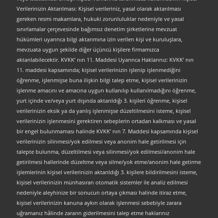
Verilerinizin Aktarılması: Kişisel verileriniz, yasal olarak aktarılması
gereken resmi makamlara, hukuki zorunluluklar nedeniyle ve yasal
sınırlamalar çerçevesinde bağımsız denetim şirketlerine mevzuat
hükümleri uyarınca bilgi aktarımına izin verilen kişi ve kuruluşlara,
mevzuata uygun şekilde diğer üçüncü kişilere firmamızca
aktarılabilecektir. KVKK’ nın 11. Maddesi Uyarınca Haklarınız: KVKK’ nın
11. maddesi kapsamında; kişisel verilerinizin işlenip işlenmediğini
öğrenme, işlenmişse buna ilişkin bilgi talep etme, kişisel verilerinizin
işlenme amacını ve amacına uygun kullanılıp kullanılmadığını öğrenme,
yurt içinde ve/veya yurt dışında aktarıldığı 3. kişileri öğrenme, kişisel
verilerinizin eksik ya da yanlış işlenmişse düzeltilmesini isteme, kişisel
verilerinizin işlenmesini gerektiren sebeplerin ortadan kalkması ve yasal
bir engel bulunmaması halinde KVKK’ nın 7. Maddesi kapsamında kişisel
verilerinizin silinmesi/yok edilmesi veya anonim hale getirilmesi için
talepte bulunma, düzeltilmesi veya silinmesi/yok edilmesi/anonim hale
getirilmesi hallerinde düzeltme veya silme/yok etme/anonim hale getirme
işlemlerinin kişisel verilerinizin aktarıldığı 3. kişilere bildirilmesini isteme,
kişisel verilerinizin münhasıran otomatik sistemler ile analiz edilmesi
nedeniyle aleyhinize bir sonucun ortaya çıkması halinde itiraz etme,
kişisel verilerinizin kanuna aykırı olarak işlenmesi sebebiyle zarara
uğramanız hâlinde zararın giderilmesini talep etme haklarınız