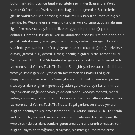
bulunmaktadır. Üçüncü taraf web sitelerine linkler (bağlantılar) Web
sitemiz üçüncü taraf web sitelerine bağlantılar içerebilir. Bu sitelerin
gizlilik politikaları için herhangi bir sorumluluk kabul edilmez ve hiç bir
şekilde, bu Web sitelerinin yürürlükte olan veri koruma uygulamalarının
ilgili tüm mevzuat ve yönetmeliklere uygun olup olmadığı garanti
edilmez. Herhangi bir kişisel veri açıklamadan önce bu sitelerin her birinin
gizlilik politikasını gözden geçirmenizi tavsiye ederiz. Feragat: Bu web
sitesinde yer alan her türlü bilgi genel nitelikte olup, doğruluğu, eksiksiz
olması, güvenilirliği, yeterliliği ve güncelliği hiçbir surette İzomont su Isi
Yal.Ins.Taah.Tlk.Tic.Ltd.Sti tarafından garanti ve taahhüt edilmemektedir.
İzomont su Isi Yal.Ins.Taah.Tlk.Tic.Ltd.Sti hiçbir şekil ve surette ön ihbara
ve/veya ihtara gerek duymaksızın her zaman söz konusu bilgileri
değiştirebilir, düzeltebilir ve/veya çıkarabilir. Bu web sitesine erişim ve
sitede yer alan bilgilerin gerek doğrudan gerekse dolaylı kullanımından
kaynaklanan doğrudan ve/veya dolaylı maddi ve/veya manevi, menfi
ve/veya müsbet, velhasıl her türlü zarardan her nam altında olursa olsun
İzomont su Isi Yal.Ins.Taah.Tlk.Tic.Ltd.Stiçalışanları, bu sitede yer alan
bilgileri hazırlayan kişiler ve İzomont su Isi Yal.Ins.Taah.Tlk.Tic.Ltd.Sti’nin
yetkilendirdiği kişi ve kuruluşlar sorumlu tutulamaz. Fikri Mülkiyet Bu
web sitesinde yer alan, bunları içeren ama bunlarla sınırlı olmayan, tüm
bilgileri, sayfalar, fotoğraflar, dizaynlar, resimler gibi malzemeler ve