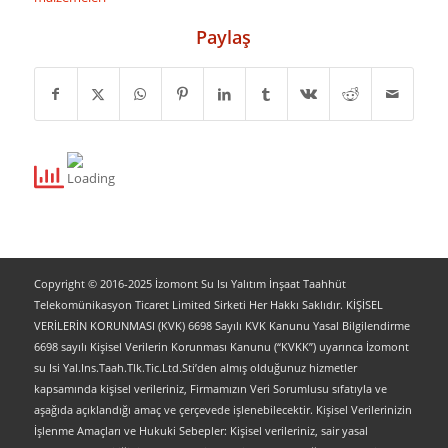
Paylaş
Copyright © 2016-2025 İzomont Su Isı Yalıtım İnşaat Taahhüt
Telekomünikasyon Ticaret Limited Sirketi Her Hakkı Saklıdır. KİŞİSEL
VERİLERİN KORUNMASI (KVK) 6698 Sayılı KVK Kanunu Yasal Bilgilendirme
6698 sayılı Kişisel Verilerin Korunması Kanunu (“KVKK”) uyarınca İzomont
su Isi Yal.Ins.Taah.Tlk.Tic.Ltd.Sti’den almış olduğunuz hizmetler
kapsamında kişisel verileriniz, Firmamızın Veri Sorumlusu sıfatıyla ve
aşağıda açıklandığı amaç ve çerçevede işlenebilecektir. Kişisel Verilerinizin
İşlenme Amaçları ve Hukuki Sebepler: Kişisel verileriniz, sair yasal