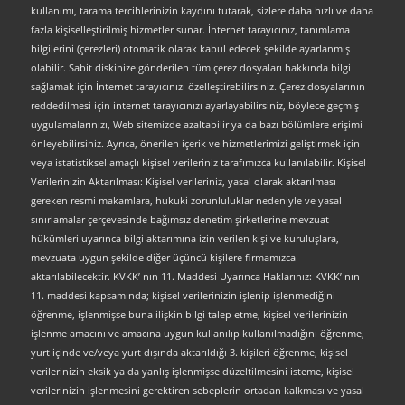
kullanımı, tarama tercihlerinizin kaydını tutarak, sizlere daha hızlı ve daha
fazla kişiselleştirilmiş hizmetler sunar. İnternet tarayıcınız, tanımlama
bilgilerini (çerezleri) otomatik olarak kabul edecek şekilde ayarlanmış
olabilir. Sabit diskinize gönderilen tüm çerez dosyaları hakkında bilgi
sağlamak için İnternet tarayıcınızı özelleştirebilirsiniz. Çerez dosyalarının
reddedilmesi için internet tarayıcınızı ayarlayabilirsiniz, böylece geçmiş
uygulamalarınızı, Web sitemizde azaltabilir ya da bazı bölümlere erişimi
önleyebilirsiniz. Ayrıca, önerilen içerik ve hizmetlerimizi geliştirmek için
veya istatistiksel amaçlı kişisel verileriniz tarafımızca kullanılabilir. Kişisel
Verilerinizin Aktarılması: Kişisel verileriniz, yasal olarak aktarılması
gereken resmi makamlara, hukuki zorunluluklar nedeniyle ve yasal
sınırlamalar çerçevesinde bağımsız denetim şirketlerine mevzuat
hükümleri uyarınca bilgi aktarımına izin verilen kişi ve kuruluşlara,
mevzuata uygun şekilde diğer üçüncü kişilere firmamızca
aktarılabilecektir. KVKK’ nın 11. Maddesi Uyarınca Haklarınız: KVKK’ nın
11. maddesi kapsamında; kişisel verilerinizin işlenip işlenmediğini
öğrenme, işlenmişse buna ilişkin bilgi talep etme, kişisel verilerinizin
işlenme amacını ve amacına uygun kullanılıp kullanılmadığını öğrenme,
yurt içinde ve/veya yurt dışında aktarıldığı 3. kişileri öğrenme, kişisel
verilerinizin eksik ya da yanlış işlenmişse düzeltilmesini isteme, kişisel
verilerinizin işlenmesini gerektiren sebeplerin ortadan kalkması ve yasal