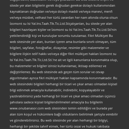
sitede yer alan bilgilerin gerek doğrudan gerekse dolaylı kullanımından
kaynaklanan doğrudan ve/veya dolaylı maddi ve/veya manevi, menfi
ve/veya müsbet, velhasıl her türlü zarardan her nam altında olursa olsun
İzomont su Isi Yal.Ins.Taah.Tlk.Tic.Ltd.Stiçalışanları, bu sitede yer alan
bilgileri hazırlayan kişiler ve İzomont su Isi Yal.Ins.Taah.Tlk.Tic.Ltd.Sti’nin
yetkilendirdiği kişi ve kuruluşlar sorumlu tutulamaz. Fikri Mülkiyet Bu
web sitesinde yer alan, bunları içeren ama bunlarla sınırlı olmayan, tüm
bilgileri, sayfalar, fotoğraflar, dizaynlar, resimler gibi malzemeler ve
bilgilere ilişkin telif hakkı ve/veya diğer fikri mülkiyet hakları İzomont su
Isi Yal.Ins.Taah.Tlk.Tic.Ltd.Sti.’ne ait ve ilgili kanunlarca korunmakta olup,
bu malzemeler ve bilgiler izinsiz kullanılamaz, iktisap edilemez ve
değiştirilemez. Bu web sitesinde adı geçen tüm sorular ve cevap
algoritmaları ayrıca fikri mülkiyet hakları kapsamında korunmaktadır. Bu
web sitesindeki bilgileri herhangi bir ticari ve çıkar amacı olmadan kişisel
bilgi edinmek amacıyla kullanabilir, indirebilir, kopyalayabilir ve
yazdırabilirsiniz yada herhangi bir ticari ve çıkar amacı olmadan üçüncü
şahıslara sadece kişisel bilgilendirilmeleri amacıyla bu bilgilerin
www.onubanasor.com web sitesinden temin edildiğini ve burada yer
alan tüm koşul ve hükümlere bağlı olduklarını belirtmek şartıyla verebilir
ve gönderebilirsiniz. Bu web sitesinde yer alan herhangi bir bilgiyi,
herhangi bir şekilde tahrif etmek, her türlü cezai ve hukuki takibata