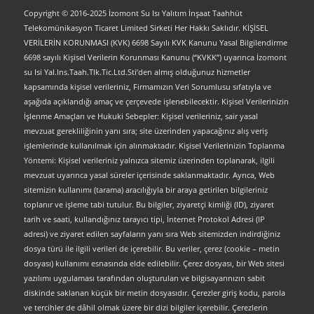
Copyright © 2016-2025 İzomont Su Isı Yalıtım İnşaat Taahhüt
Telekomünikasyon Ticaret Limited Sirketi Her Hakkı Saklıdır. KİŞİSEL
VERİLERİN KORUNMASI (KVK) 6698 Sayılı KVK Kanunu Yasal Bilgilendirme
6698 sayılı Kişisel Verilerin Korunması Kanunu (“KVKK”) uyarınca İzomont
su Isi Yal.Ins.Taah.Tlk.Tic.Ltd.Sti’den almış olduğunuz hizmetler
kapsamında kişisel verileriniz, Firmamızın Veri Sorumlusu sıfatıyla ve
aşağıda açıklandığı amaç ve çerçevede işlenebilecektir. Kişisel Verilerinizin
İşlenme Amaçları ve Hukuki Sebepler: Kişisel verileriniz, sair yasal
mevzuat gerekliliğinin yanı sıra; site üzerinden yapacağınız alış veriş
işlemlerinde kullanılmak için alınmaktadır. Kişisel Verilerinizin Toplanma
Yöntemi: Kişisel verileriniz yalnızca sitemiz üzerinden toplanarak, ilgili
mevzuat uyarınca yasal süreler içerisinde saklanmaktadır. Ayrıca, Web
sitemizin kullanımı (tarama) aracılığıyla bir araya getirilen bilgileriniz
toplanır ve işleme tabi tutulur. Bu bilgiler, ziyaretçi kimliği (ID), ziyaret
tarih ve saati, kullandığınız tarayıcı tipi, İnternet Protokol Adresi (IP
adresi) ve ziyaret edilen sayfaların yanı sıra Web sitemizden indirdiğiniz
dosya türü ile ilgili verileri de içerebilir. Bu veriler, çerez (cookie – metin
dosyası) kullanımı esnasında elde edilebilir. Çerez dosyası, bir Web sitesi
yazılımı uygulaması tarafından oluşturulan ve bilgisayarınızın sabit
diskinde saklanan küçük bir metin dosyasıdır. Çerezler giriş kodu, parola
ve tercihler de dâhil olmak üzere bir dizi bilgiler içerebilir. Çerezlerin