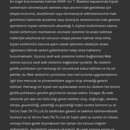
bir engel bulunmaması halinde KVKK’ nın 7. Maddesi kapsamında kişisel
verilerinizin silinmesi/yok edilmesi veya anonim hale getirilmesi için
talepte bulunma, düzeltilmesi veya silinmesi/yok edilmesi/anonim hale
getirilmesi hallerinde düzeltme veya silme/yok etme/anonim hale getirme
işlemlerinin kişisel verilerinizin aktarıldığı 3. kişilere bildirilmesini isteme,
kişisel verilerinizin münhasıran otomatik sistemler ile analiz edilmesi
nedeniyle aleyhinize bir sonucun ortaya çıkması halinde itiraz etme,
kişisel verilerinizin kanuna aykırı olarak işlenmesi sebebiyle zarara
uğramanız hâlinde zararın giderilmesini talep etme haklarınız
bulunmaktadır. Üçüncü taraf web sitelerine linkler (bağlantılar) Web
sitemiz üçüncü taraf web sitelerine bağlantılar içerebilir. Bu sitelerin
gizlilik politikaları için herhangi bir sorumluluk kabul edilmez ve hiç bir
şekilde, bu Web sitelerinin yürürlükte olan veri koruma uygulamalarının
ilgili tüm mevzuat ve yönetmeliklere uygun olup olmadığı garanti
edilmez. Herhangi bir kişisel veri açıklamadan önce bu sitelerin her birinin
gizlilik politikasını gözden geçirmenizi tavsiye ederiz. Feragat: Bu web
sitesinde yer alan her türlü bilgi genel nitelikte olup, doğruluğu, eksiksiz
olması, güvenilirliği, yeterliliği ve güncelliği hiçbir surette İzomont su Isi
Yal.Ins.Taah.Tlk.Tic.Ltd.Sti tarafından garanti ve taahhüt edilmemektedir.
İzomont su Isi Yal.Ins.Taah.Tlk.Tic.Ltd.Sti hiçbir şekil ve surette ön ihbara
ve/veya ihtara gerek duymaksızın her zaman söz konusu bilgileri
değiştirebilir, düzeltebilir ve/veya çıkarabilir. Bu web sitesine erişim ve