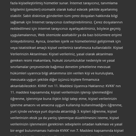
fazla kişiselleştirilmiş hizmetler sunar. İnternet tarayıcınız, tanımlama
bilgilerini (çerezleri) otomatik olarak kabul edecek şekilde ayarlanmış
olabilir. Sabit diskinize gönderilen tüm çerez dosyaları hakkında bilgi
sağlamak için İnternet tarayıcınızı özelleştirebilirsiniz. Çerez dosyalarının
reddedilmesi için internet tarayıcınızı ayarlayabilirsiniz, böylece geçmiş
uygulamalarınızı, Web sitemizde azaltabilir ya da bazı bölümlere erişimi
önleyebilirsiniz. Ayrıca, önerilen içerik ve hizmetlerimizi geliştirmek için
veya istatistiksel amaçlı kişisel verileriniz tarafımızca kullanılabilir. Kişisel
Verilerinizin Aktarılması: Kişisel verileriniz, yasal olarak aktarılması
gereken resmi makamlara, hukuki zorunluluklar nedeniyle ve yasal
sınırlamalar çerçevesinde bağımsız denetim şirketlerine mevzuat
hükümleri uyarınca bilgi aktarımına izin verilen kişi ve kuruluşlara,
mevzuata uygun şekilde diğer üçüncü kişilere firmamızca
aktarılabilecektir. KVKK’ nın 11. Maddesi Uyarınca Haklarınız: KVKK’ nın
11. maddesi kapsamında; kişisel verilerinizin işlenip işlenmediğini
öğrenme, işlenmişse buna ilişkin bilgi talep etme, kişisel verilerinizin
işlenme amacını ve amacına uygun kullanılıp kullanılmadığını öğrenme,
yurt içinde ve/veya yurt dışında aktarıldığı 3. kişileri öğrenme, kişisel
verilerinizin eksik ya da yanlış işlenmişse düzeltilmesini isteme, kişisel
verilerinizin işlenmesini gerektiren sebeplerin ortadan kalkması ve yasal
bir engel bulunmaması halinde KVKK’ nın 7. Maddesi kapsamında kişisel