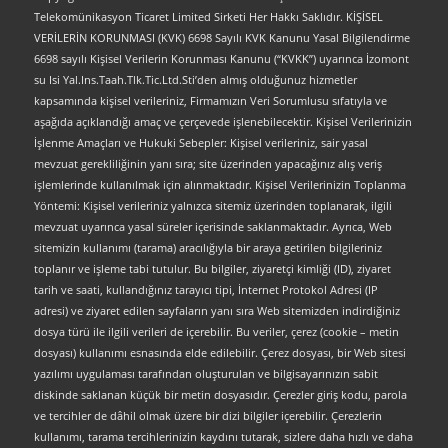
Telekomünikasyon Ticaret Limited Sirketi Her Hakkı Saklıdır. KİŞİSEL
VERİLERİN KORUNMASI (KVK) 6698 Sayılı KVK Kanunu Yasal Bilgilendirme
6698 sayılı Kişisel Verilerin Korunması Kanunu (“KVKK”) uyarınca İzomont
su Isi Yal.Ins.Taah.Tlk.Tic.Ltd.Sti’den almış olduğunuz hizmetler
kapsamında kişisel verileriniz, Firmamızın Veri Sorumlusu sıfatıyla ve
aşağıda açıklandığı amaç ve çerçevede işlenebilecektir. Kişisel Verilerinizin
İşlenme Amaçları ve Hukuki Sebepler: Kişisel verileriniz, sair yasal
mevzuat gerekliliğinin yanı sıra; site üzerinden yapacağınız alış veriş
işlemlerinde kullanılmak için alınmaktadır. Kişisel Verilerinizin Toplanma
Yöntemi: Kişisel verileriniz yalnızca sitemiz üzerinden toplanarak, ilgili
mevzuat uyarınca yasal süreler içerisinde saklanmaktadır. Ayrıca, Web
sitemizin kullanımı (tarama) aracılığıyla bir araya getirilen bilgileriniz
toplanır ve işleme tabi tutulur. Bu bilgiler, ziyaretçi kimliği (ID), ziyaret
tarih ve saati, kullandığınız tarayıcı tipi, İnternet Protokol Adresi (IP
adresi) ve ziyaret edilen sayfaların yanı sıra Web sitemizden indirdiğiniz
dosya türü ile ilgili verileri de içerebilir. Bu veriler, çerez (cookie – metin
dosyası) kullanımı esnasında elde edilebilir. Çerez dosyası, bir Web sitesi
yazılımı uygulaması tarafından oluşturulan ve bilgisayarınızın sabit
diskinde saklanan küçük bir metin dosyasıdır. Çerezler giriş kodu, parola
ve tercihler de dâhil olmak üzere bir dizi bilgiler içerebilir. Çerezlerin
kullanımı, tarama tercihlerinizin kaydını tutarak, sizlere daha hızlı ve daha