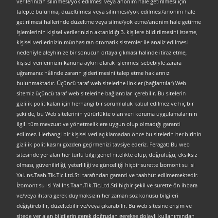
verilerinizin silinmesi/yok edilmesi veya anonim hale getirilmesi için
talepte bulunma, düzeltilmesi veya silinmesi/yok edilmesi/anonim hale
getirilmesi hallerinde düzeltme veya silme/yok etme/anonim hale getirme
işlemlerinin kişisel verilerinizin aktarıldığı 3. kişilere bildirilmesini isteme,
kişisel verilerinizin münhasıran otomatik sistemler ile analiz edilmesi
nedeniyle aleyhinize bir sonucun ortaya çıkması halinde itiraz etme,
kişisel verilerinizin kanuna aykırı olarak işlenmesi sebebiyle zarara
uğramanız hâlinde zararın giderilmesini talep etme haklarınız
bulunmaktadır. Üçüncü taraf web sitelerine linkler (bağlantılar) Web
sitemiz üçüncü taraf web sitelerine bağlantılar içerebilir. Bu sitelerin
gizlilik politikaları için herhangi bir sorumluluk kabul edilmez ve hiç bir
şekilde, bu Web sitelerinin yürürlükte olan veri koruma uygulamalarının
ilgili tüm mevzuat ve yönetmeliklere uygun olup olmadığı garanti
edilmez. Herhangi bir kişisel veri açıklamadan önce bu sitelerin her birinin
gizlilik politikasını gözden geçirmenizi tavsiye ederiz. Feragat: Bu web
sitesinde yer alan her türlü bilgi genel nitelikte olup, doğruluğu, eksiksiz
olması, güvenilirliği, yeterliliği ve güncelliği hiçbir surette İzomont su Isi
Yal.Ins.Taah.Tlk.Tic.Ltd.Sti tarafından garanti ve taahhüt edilmemektedir.
İzomont su Isi Yal.Ins.Taah.Tlk.Tic.Ltd.Sti hiçbir şekil ve surette ön ihbara
ve/veya ihtara gerek duymaksızın her zaman söz konusu bilgileri
değiştirebilir, düzeltebilir ve/veya çıkarabilir. Bu web sitesine erişim ve
sitede yer alan bilgilerin gerek doğrudan gerekse dolaylı kullanımından