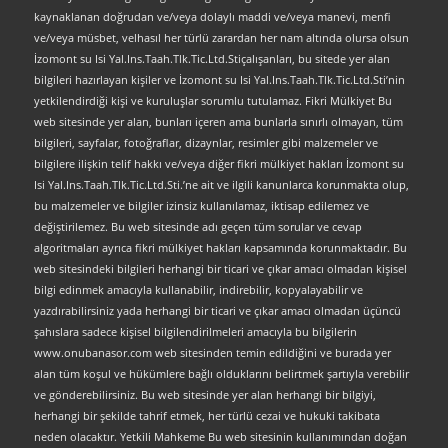
kaynaklanan doğrudan ve/veya dolaylı maddi ve/veya manevi, menfi
ve/veya müsbet, velhasıl her türlü zarardan her nam altında olursa olsun
İzomont su Isi Yal.Ins.Taah.Tlk.Tic.Ltd.Stiçalışanları, bu sitede yer alan
bilgileri hazırlayan kişiler ve İzomont su Isi Yal.Ins.Taah.Tlk.Tic.Ltd.Sti’nin
yetkilendirdiği kişi ve kuruluşlar sorumlu tutulamaz. Fikri Mülkiyet Bu
web sitesinde yer alan, bunları içeren ama bunlarla sınırlı olmayan, tüm
bilgileri, sayfalar, fotoğraflar, dizaynlar, resimler gibi malzemeler ve
bilgilere ilişkin telif hakkı ve/veya diğer fikri mülkiyet hakları İzomont su
Isi Yal.Ins.Taah.Tlk.Tic.Ltd.Sti.’ne ait ve ilgili kanunlarca korunmakta olup,
bu malzemeler ve bilgiler izinsiz kullanılamaz, iktisap edilemez ve
değiştirilemez. Bu web sitesinde adı geçen tüm sorular ve cevap
algoritmaları ayrıca fikri mülkiyet hakları kapsamında korunmaktadır. Bu
web sitesindeki bilgileri herhangi bir ticari ve çıkar amacı olmadan kişisel
bilgi edinmek amacıyla kullanabilir, indirebilir, kopyalayabilir ve
yazdırabilirsiniz yada herhangi bir ticari ve çıkar amacı olmadan üçüncü
şahıslara sadece kişisel bilgilendirilmeleri amacıyla bu bilgilerin
www.onubanasor.com web sitesinden temin edildiğini ve burada yer
alan tüm koşul ve hükümlere bağlı olduklarını belirtmek şartıyla verebilir
ve gönderebilirsiniz. Bu web sitesinde yer alan herhangi bir bilgiyi,
herhangi bir şekilde tahrif etmek, her türlü cezai ve hukuki takibata
neden olacaktır. Yetkili Mahkeme Bu web sitesinin kullanımından doğan