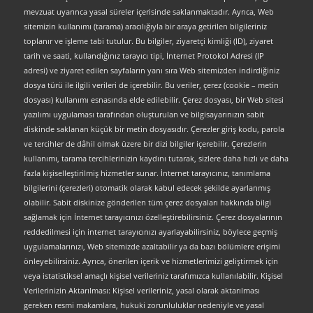
mevzuat uyarınca yasal süreler içerisinde saklanmaktadır. Ayrıca, Web
sitemizin kullanımı (tarama) aracılığıyla bir araya getirilen bilgileriniz
toplanır ve işleme tabi tutulur. Bu bilgiler, ziyaretçi kimliği (ID), ziyaret
tarih ve saati, kullandığınız tarayıcı tipi, İnternet Protokol Adresi (IP
adresi) ve ziyaret edilen sayfaların yanı sıra Web sitemizden indirdiğiniz
dosya türü ile ilgili verileri de içerebilir. Bu veriler, çerez (cookie – metin
dosyası) kullanımı esnasında elde edilebilir. Çerez dosyası, bir Web sitesi
yazılımı uygulaması tarafından oluşturulan ve bilgisayarınızın sabit
diskinde saklanan küçük bir metin dosyasıdır. Çerezler giriş kodu, parola
ve tercihler de dâhil olmak üzere bir dizi bilgiler içerebilir. Çerezlerin
kullanımı, tarama tercihlerinizin kaydını tutarak, sizlere daha hızlı ve daha
fazla kişiselleştirilmiş hizmetler sunar. İnternet tarayıcınız, tanımlama
bilgilerini (çerezleri) otomatik olarak kabul edecek şekilde ayarlanmış
olabilir. Sabit diskinize gönderilen tüm çerez dosyaları hakkında bilgi
sağlamak için İnternet tarayıcınızı özelleştirebilirsiniz. Çerez dosyalarının
reddedilmesi için internet tarayıcınızı ayarlayabilirsiniz, böylece geçmiş
uygulamalarınızı, Web sitemizde azaltabilir ya da bazı bölümlere erişimi
önleyebilirsiniz. Ayrıca, önerilen içerik ve hizmetlerimizi geliştirmek için
veya istatistiksel amaçlı kişisel verileriniz tarafımızca kullanılabilir. Kişisel
Verilerinizin Aktarılması: Kişisel verileriniz, yasal olarak aktarılması
gereken resmi makamlara, hukuki zorunluluklar nedeniyle ve yasal