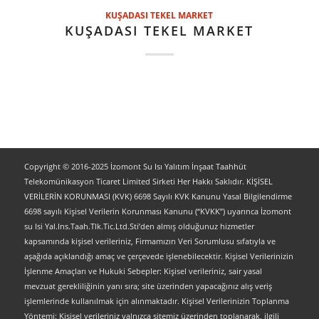
KUŞADASI TEKEL MARKET
KUŞADASI TEKEL MARKET
Copyright © 2016-2025 İzomont Su Isı Yalıtım İnşaat Taahhüt
Telekomünikasyon Ticaret Limited Sirketi Her Hakkı Saklıdır. KİŞİSEL
VERİLERİN KORUNMASI (KVK) 6698 Sayılı KVK Kanunu Yasal Bilgilendirme
6698 sayılı Kişisel Verilerin Korunması Kanunu (“KVKK”) uyarınca İzomont
su Isi Yal.Ins.Taah.Tlk.Tic.Ltd.Sti’den almış olduğunuz hizmetler
kapsamında kişisel verileriniz, Firmamızın Veri Sorumlusu sıfatıyla ve
aşağıda açıklandığı amaç ve çerçevede işlenebilecektir. Kişisel Verilerinizin
İşlenme Amaçları ve Hukuki Sebepler: Kişisel verileriniz, sair yasal
mevzuat gerekliliğinin yanı sıra; site üzerinden yapacağınız alış veriş
işlemlerinde kullanılmak için alınmaktadır. Kişisel Verilerinizin Toplanma
Yöntemi: Kişisel verileriniz yalnızca sitemiz üzerinden toplanarak, ilgili