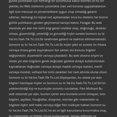
gizlilik politikaları için herhangi bir sorumluluk kabul edilmez ve hiç bir
şekilde, bu Web sitelerinin yürürlükte olan veri koruma uygulamalarının
ilgili tüm mevzuat ve yönetmeliklere uygun olup olmadığı garanti
edilmez. Herhangi bir kişisel veri açıklamadan önce bu sitelerin her birinin
gizlilik politikasını gözden geçirmenizi tavsiye ederiz. Feragat: Bu web
sitesinde yer alan her türlü bilgi genel nitelikte olup, doğruluğu, eksiksiz
olması, güvenilirliği, yeterliliği ve güncelliği hiçbir surette İzomont su Isi
Yal.Ins.Taah.Tlk.Tic.Ltd.Sti tarafından garanti ve taahhüt edilmemektedir.
İzomont su Isi Yal.Ins.Taah.Tlk.Tic.Ltd.Sti hiçbir şekil ve surette ön ihbara
ve/veya ihtara gerek duymaksızın her zaman söz konusu bilgileri
değiştirebilir, düzeltebilir ve/veya çıkarabilir. Bu web sitesine erişim ve
sitede yer alan bilgilerin gerek doğrudan gerekse dolaylı kullanımından
kaynaklanan doğrudan ve/veya dolaylı maddi ve/veya manevi, menfi
ve/veya müsbet, velhasıl her türlü zarardan her nam altında olursa olsun
İzomont su Isi Yal.Ins.Taah.Tlk.Tic.Ltd.Stiçalışanları, bu sitede yer alan
bilgileri hazırlayan kişiler ve İzomont su Isi Yal.Ins.Taah.Tlk.Tic.Ltd.Sti’nin
yetkilendirdiği kişi ve kuruluşlar sorumlu tutulamaz. Fikri Mülkiyet Bu
web sitesinde yer alan, bunları içeren ama bunlarla sınırlı olmayan, tüm
bilgileri, sayfalar, fotoğraflar, dizaynlar, resimler gibi malzemeler ve
bilgilere ilişkin telif hakkı ve/veya diğer fikri mülkiyet hakları İzomont su
Isi Yal.Ins.Taah.Tlk.Tic.Ltd.Sti.’ne ait ve ilgili kanunlarca korunmakta olup,
bu malzemeler ve bilgiler izinsiz kullanılamaz, iktisap edilemez ve