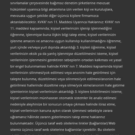
sınırlamalar çerçevesinde bağımsız denetim şirketlerine mevzuat
hükümleri uyarınca bilgi aktarımına izin verilen kişi ve kuruluşlara,
mevzuata uygun şekilde diğer üçüncü kişilere firmamızca
aktarılabilecektir. KVKK’ nın 11. Maddesi Uyarınca Haklarınız: KVKK’ nın
11. maddesi kapsamında; kişisel verilerinizin işlenip işlenmediğini
öğrenme, işlenmişse buna ilişkin bilgi talep etme, kişisel verilerinizin
işlenme amacını ve amacına uygun kullanılıp kullanılmadığını öğrenme,
yurt içinde ve/veya yurt dışında aktarıldığı 3. kişileri öğrenme, kişisel
verilerinizin eksik ya da yanlış işlenmişse düzeltilmesini isteme, kişisel
verilerinizin işlenmesini gerektiren sebeplerin ortadan kalkması ve yasal
bir engel bulunmaması halinde KVKK’ nın 7. Maddesi kapsamında kişisel
verilerinizin silinmesi/yok edilmesi veya anonim hale getirilmesi için
talepte bulunma, düzeltilmesi veya silinmesi/yok edilmesi/anonim hale
getirilmesi hallerinde düzeltme veya silme/yok etme/anonim hale getirme
işlemlerinin kişisel verilerinizin aktarıldığı 3. kişilere bildirilmesini isteme,
kişisel verilerinizin münhasıran otomatik sistemler ile analiz edilmesi
nedeniyle aleyhinize bir sonucun ortaya çıkması halinde itiraz etme,
kişisel verilerinizin kanuna aykırı olarak işlenmesi sebebiyle zarara
uğramanız hâlinde zararın giderilmesini talep etme haklarınız
bulunmaktadır. Üçüncü taraf web sitelerine linkler (bağlantılar) Web
sitemiz üçüncü taraf web sitelerine bağlantılar içerebilir. Bu sitelerin