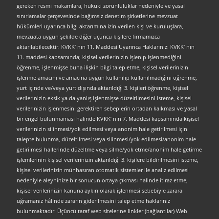
gereken resmi makamlara, hukuki zorunluluklar nedeniyle ve yasal
sınırlamalar çerçevesinde bağımsız denetim şirketlerine mevzuat
hükümleri uyarınca bilgi aktarımına izin verilen kişi ve kuruluşlara,
mevzuata uygun şekilde diğer üçüncü kişilere firmamızca
aktarılabilecektir. KVKK’ nın 11. Maddesi Uyarınca Haklarınız: KVKK’ nın
11. maddesi kapsamında; kişisel verilerinizin işlenip işlenmediğini
öğrenme, işlenmişse buna ilişkin bilgi talep etme, kişisel verilerinizin
işlenme amacını ve amacına uygun kullanılıp kullanılmadığını öğrenme,
yurt içinde ve/veya yurt dışında aktarıldığı 3. kişileri öğrenme, kişisel
verilerinizin eksik ya da yanlış işlenmişse düzeltilmesini isteme, kişisel
verilerinizin işlenmesini gerektiren sebeplerin ortadan kalkması ve yasal
bir engel bulunmaması halinde KVKK’ nın 7. Maddesi kapsamında kişisel
verilerinizin silinmesi/yok edilmesi veya anonim hale getirilmesi için
talepte bulunma, düzeltilmesi veya silinmesi/yok edilmesi/anonim hale
getirilmesi hallerinde düzeltme veya silme/yok etme/anonim hale getirme
işlemlerinin kişisel verilerinizin aktarıldığı 3. kişilere bildirilmesini isteme,
kişisel verilerinizin münhasıran otomatik sistemler ile analiz edilmesi
nedeniyle aleyhinize bir sonucun ortaya çıkması halinde itiraz etme,
kişisel verilerinizin kanuna aykırı olarak işlenmesi sebebiyle zarara
uğramanız hâlinde zararın giderilmesini talep etme haklarınız
bulunmaktadır. Üçüncü taraf web sitelerine linkler (bağlantılar) Web