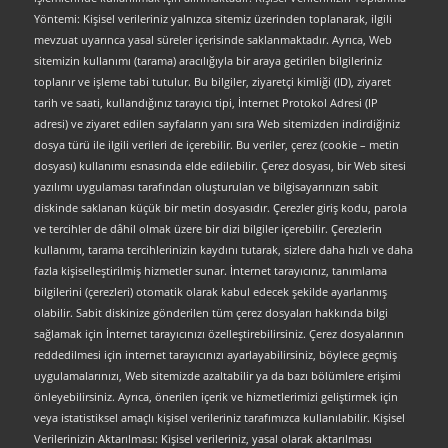
Yöntemi: Kişisel verileriniz yalnızca sitemiz üzerinden toplanarak, ilgili
mevzuat uyarınca yasal süreler içerisinde saklanmaktadır. Ayrıca, Web
sitemizin kullanımı (tarama) aracılığıyla bir araya getirilen bilgileriniz
toplanır ve işleme tabi tutulur. Bu bilgiler, ziyaretçi kimliği (ID), ziyaret
tarih ve saati, kullandığınız tarayıcı tipi, İnternet Protokol Adresi (IP
adresi) ve ziyaret edilen sayfaların yanı sıra Web sitemizden indirdiğiniz
dosya türü ile ilgili verileri de içerebilir. Bu veriler, çerez (cookie – metin
dosyası) kullanımı esnasında elde edilebilir. Çerez dosyası, bir Web sitesi
yazılımı uygulaması tarafından oluşturulan ve bilgisayarınızın sabit
diskinde saklanan küçük bir metin dosyasıdır. Çerezler giriş kodu, parola
ve tercihler de dâhil olmak üzere bir dizi bilgiler içerebilir. Çerezlerin
kullanımı, tarama tercihlerinizin kaydını tutarak, sizlere daha hızlı ve daha
fazla kişiselleştirilmiş hizmetler sunar. İnternet tarayıcınız, tanımlama
bilgilerini (çerezleri) otomatik olarak kabul edecek şekilde ayarlanmış
olabilir. Sabit diskinize gönderilen tüm çerez dosyaları hakkında bilgi
sağlamak için İnternet tarayıcınızı özelleştirebilirsiniz. Çerez dosyalarının
reddedilmesi için internet tarayıcınızı ayarlayabilirsiniz, böylece geçmiş
uygulamalarınızı, Web sitemizde azaltabilir ya da bazı bölümlere erişimi
önleyebilirsiniz. Ayrıca, önerilen içerik ve hizmetlerimizi geliştirmek için
veya istatistiksel amaçlı kişisel verileriniz tarafımızca kullanılabilir. Kişisel
Verilerinizin Aktarılması: Kişisel verileriniz, yasal olarak aktarılması