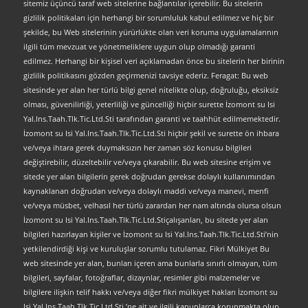
sitemiz üçüncü taraf web sitelerine bağlantılar içerebilir. Bu sitelerin
gizlilik politikaları için herhangi bir sorumluluk kabul edilmez ve hiç bir
şekilde, bu Web sitelerinin yürürlükte olan veri koruma uygulamalarının
ilgili tüm mevzuat ve yönetmeliklere uygun olup olmadığı garanti
edilmez. Herhangi bir kişisel veri açıklamadan önce bu sitelerin her birinin
gizlilik politikasını gözden geçirmenizi tavsiye ederiz. Feragat: Bu web
sitesinde yer alan her türlü bilgi genel nitelikte olup, doğruluğu, eksiksiz
olması, güvenilirliği, yeterliliği ve güncelliği hiçbir surette İzomont su Isi
Yal.Ins.Taah.Tlk.Tic.Ltd.Sti tarafından garanti ve taahhüt edilmemektedir.
İzomont su Isi Yal.Ins.Taah.Tlk.Tic.Ltd.Sti hiçbir şekil ve surette ön ihbara
ve/veya ihtara gerek duymaksızın her zaman söz konusu bilgileri
değiştirebilir, düzeltebilir ve/veya çıkarabilir. Bu web sitesine erişim ve
sitede yer alan bilgilerin gerek doğrudan gerekse dolaylı kullanımından
kaynaklanan doğrudan ve/veya dolaylı maddi ve/veya manevi, menfi
ve/veya müsbet, velhasıl her türlü zarardan her nam altında olursa olsun
İzomont su Isi Yal.Ins.Taah.Tlk.Tic.Ltd.Stiçalışanları, bu sitede yer alan
bilgileri hazırlayan kişiler ve İzomont su Isi Yal.Ins.Taah.Tlk.Tic.Ltd.Sti’nin
yetkilendirdiği kişi ve kuruluşlar sorumlu tutulamaz. Fikri Mülkiyet Bu
web sitesinde yer alan, bunları içeren ama bunlarla sınırlı olmayan, tüm
bilgileri, sayfalar, fotoğraflar, dizaynlar, resimler gibi malzemeler ve
bilgilere ilişkin telif hakkı ve/veya diğer fikri mülkiyet hakları İzomont su
Isi Yal.Ins.Taah.Tlk.Tic.Ltd.Sti.’ne ait ve ilgili kanunlarca korunmakta olup,