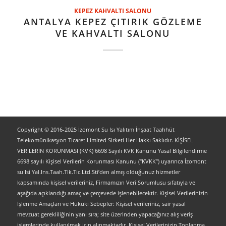
KEPEZ KAHVALTI SALONU
ANTALYA KEPEZ ÇITIRIK GÖZLEME
VE KAHVALTI SALONU
Copyright © 2016-2025 İzomont Su Isı Yalıtım İnşaat Taahhüt
Telekomünikasyon Ticaret Limited Sirketi Her Hakkı Saklıdır. KİŞİSEL
VERİLERİN KORUNMASI (KVK) 6698 Sayılı KVK Kanunu Yasal Bilgilendirme
6698 sayılı Kişisel Verilerin Korunması Kanunu (“KVKK”) uyarınca İzomont
su Isi Yal.Ins.Taah.Tlk.Tic.Ltd.Sti’den almış olduğunuz hizmetler
kapsamında kişisel verileriniz, Firmamızın Veri Sorumlusu sıfatıyla ve
aşağıda açıklandığı amaç ve çerçevede işlenebilecektir. Kişisel Verilerinizin
İşlenme Amaçları ve Hukuki Sebepler: Kişisel verileriniz, sair yasal
mevzuat gerekliliğinin yanı sıra; site üzerinden yapacağınız alış veriş
işlemlerinde kullanılmak için alınmaktadır. Kişisel Verilerinizin Toplanma