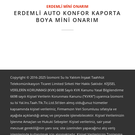
ERDEMLİ MİNİ ONARIM
ERDEMLİ AUTO KONFOR KAPORTA
BOYA MİNİ ONARIM
Copyright © 2016-2025 İzomont Su Isı Yalıtım İnşaat Taahhüt
Telekomünikasyon Ticaret Limited Sirketi Her Hakkı Saklıdır. KİŞİSEL
VERİLERİN KORUNMASI (KVK) 6698 Sayılı KVK Kanunu Yasal Bilgilendirme
6698 sayılı Kişisel Verilerin Korunması Kanunu (“KVKK”) uyarınca İzomont
su Isi Yal.Ins.Taah.Tlk.Tic.Ltd.Sti’den almış olduğunuz hizmetler
kapsamında kişisel verileriniz, Firmamızın Veri Sorumlusu sıfatıyla ve
aşağıda açıklandığı amaç ve çerçevede işlenebilecektir. Kişisel Verilerinizin
İşlenme Amaçları ve Hukuki Sebepler: Kişisel verileriniz, sair yasal
mevzuat gerekliliğinin yanı sıra; site üzerinden yapacağınız alış veriş
işlemlerinde kullanılmak için alınmaktadır. Kişisel Verilerinizin Toplanma