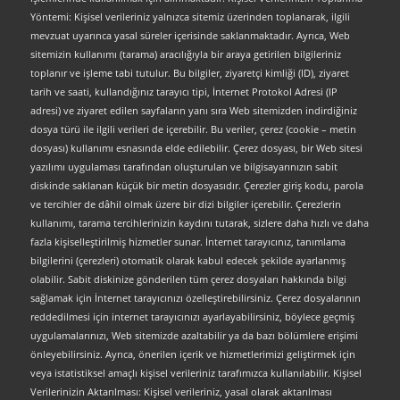
Yöntemi: Kişisel verileriniz yalnızca sitemiz üzerinden toplanarak, ilgili
mevzuat uyarınca yasal süreler içerisinde saklanmaktadır. Ayrıca, Web
sitemizin kullanımı (tarama) aracılığıyla bir araya getirilen bilgileriniz
toplanır ve işleme tabi tutulur. Bu bilgiler, ziyaretçi kimliği (ID), ziyaret
tarih ve saati, kullandığınız tarayıcı tipi, İnternet Protokol Adresi (IP
adresi) ve ziyaret edilen sayfaların yanı sıra Web sitemizden indirdiğiniz
dosya türü ile ilgili verileri de içerebilir. Bu veriler, çerez (cookie – metin
dosyası) kullanımı esnasında elde edilebilir. Çerez dosyası, bir Web sitesi
yazılımı uygulaması tarafından oluşturulan ve bilgisayarınızın sabit
diskinde saklanan küçük bir metin dosyasıdır. Çerezler giriş kodu, parola
ve tercihler de dâhil olmak üzere bir dizi bilgiler içerebilir. Çerezlerin
kullanımı, tarama tercihlerinizin kaydını tutarak, sizlere daha hızlı ve daha
fazla kişiselleştirilmiş hizmetler sunar. İnternet tarayıcınız, tanımlama
bilgilerini (çerezleri) otomatik olarak kabul edecek şekilde ayarlanmış
olabilir. Sabit diskinize gönderilen tüm çerez dosyaları hakkında bilgi
sağlamak için İnternet tarayıcınızı özelleştirebilirsiniz. Çerez dosyalarının
reddedilmesi için internet tarayıcınızı ayarlayabilirsiniz, böylece geçmiş
uygulamalarınızı, Web sitemizde azaltabilir ya da bazı bölümlere erişimi
önleyebilirsiniz. Ayrıca, önerilen içerik ve hizmetlerimizi geliştirmek için
veya istatistiksel amaçlı kişisel verileriniz tarafımızca kullanılabilir. Kişisel
Verilerinizin Aktarılması: Kişisel verileriniz, yasal olarak aktarılması