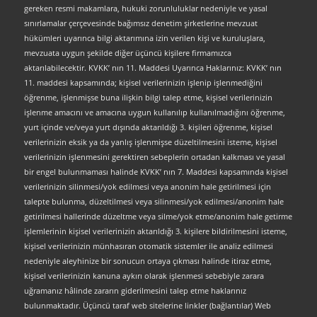
gereken resmi makamlara, hukuki zorunluluklar nedeniyle ve yasal
sınırlamalar çerçevesinde bağımsız denetim şirketlerine mevzuat
hükümleri uyarınca bilgi aktarımına izin verilen kişi ve kuruluşlara,
mevzuata uygun şekilde diğer üçüncü kişilere firmamızca
aktarılabilecektir. KVKK’ nın 11. Maddesi Uyarınca Haklarınız: KVKK’ nın
11. maddesi kapsamında; kişisel verilerinizin işlenip işlenmediğini
öğrenme, işlenmişse buna ilişkin bilgi talep etme, kişisel verilerinizin
işlenme amacını ve amacına uygun kullanılıp kullanılmadığını öğrenme,
yurt içinde ve/veya yurt dışında aktarıldığı 3. kişileri öğrenme, kişisel
verilerinizin eksik ya da yanlış işlenmişse düzeltilmesini isteme, kişisel
verilerinizin işlenmesini gerektiren sebeplerin ortadan kalkması ve yasal
bir engel bulunmaması halinde KVKK’ nın 7. Maddesi kapsamında kişisel
verilerinizin silinmesi/yok edilmesi veya anonim hale getirilmesi için
talepte bulunma, düzeltilmesi veya silinmesi/yok edilmesi/anonim hale
getirilmesi hallerinde düzeltme veya silme/yok etme/anonim hale getirme
işlemlerinin kişisel verilerinizin aktarıldığı 3. kişilere bildirilmesini isteme,
kişisel verilerinizin münhasıran otomatik sistemler ile analiz edilmesi
nedeniyle aleyhinize bir sonucun ortaya çıkması halinde itiraz etme,
kişisel verilerinizin kanuna aykırı olarak işlenmesi sebebiyle zarara
uğramanız hâlinde zararın giderilmesini talep etme haklarınız
bulunmaktadır. Üçüncü taraf web sitelerine linkler (bağlantılar) Web