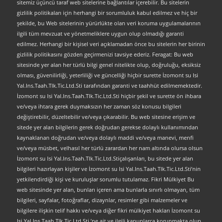
sitemiz üçüncü taraf web sitelerine bağlantılar içerebilir. Bu sitelerin
gizlilik politikaları için herhangi bir sorumluluk kabul edilmez ve hiç bir
şekilde, bu Web sitelerinin yürürlükte olan veri koruma uygulamalarının
ilgili tüm mevzuat ve yönetmeliklere uygun olup olmadığı garanti
edilmez. Herhangi bir kişisel veri açıklamadan önce bu sitelerin her birinin
gizlilik politikasını gözden geçirmenizi tavsiye ederiz. Feragat: Bu web
sitesinde yer alan her türlü bilgi genel nitelikte olup, doğruluğu, eksiksiz
olması, güvenilirliği, yeterliliği ve güncelliği hiçbir surette İzomont su Isi
Yal.Ins.Taah.Tlk.Tic.Ltd.Sti tarafından garanti ve taahhüt edilmemektedir.
İzomont su Isi Yal.Ins.Taah.Tlk.Tic.Ltd.Sti hiçbir şekil ve surette ön ihbara
ve/veya ihtara gerek duymaksızın her zaman söz konusu bilgileri
değiştirebilir, düzeltebilir ve/veya çıkarabilir. Bu web sitesine erişim ve
sitede yer alan bilgilerin gerek doğrudan gerekse dolaylı kullanımından
kaynaklanan doğrudan ve/veya dolaylı maddi ve/veya manevi, menfi
ve/veya müsbet, velhasıl her türlü zarardan her nam altında olursa olsun
İzomont su Isi Yal.Ins.Taah.Tlk.Tic.Ltd.Stiçalışanları, bu sitede yer alan
bilgileri hazırlayan kişiler ve İzomont su Isi Yal.Ins.Taah.Tlk.Tic.Ltd.Sti’nin
yetkilendirdiği kişi ve kuruluşlar sorumlu tutulamaz. Fikri Mülkiyet Bu
web sitesinde yer alan, bunları içeren ama bunlarla sınırlı olmayan, tüm
bilgileri, sayfalar, fotoğraflar, dizaynlar, resimler gibi malzemeler ve
bilgilere ilişkin telif hakkı ve/veya diğer fikri mülkiyet hakları İzomont su
Isi Yal.Ins.Taah.Tlk.Tic.Ltd.Sti.’ne ait ve ilgili kanunlarca korunmakta olup,