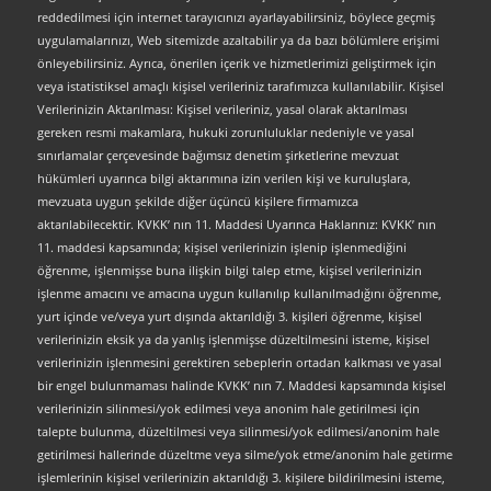
reddedilmesi için internet tarayıcınızı ayarlayabilirsiniz, böylece geçmiş
uygulamalarınızı, Web sitemizde azaltabilir ya da bazı bölümlere erişimi
önleyebilirsiniz. Ayrıca, önerilen içerik ve hizmetlerimizi geliştirmek için
veya istatistiksel amaçlı kişisel verileriniz tarafımızca kullanılabilir. Kişisel
Verilerinizin Aktarılması: Kişisel verileriniz, yasal olarak aktarılması
gereken resmi makamlara, hukuki zorunluluklar nedeniyle ve yasal
sınırlamalar çerçevesinde bağımsız denetim şirketlerine mevzuat
hükümleri uyarınca bilgi aktarımına izin verilen kişi ve kuruluşlara,
mevzuata uygun şekilde diğer üçüncü kişilere firmamızca
aktarılabilecektir. KVKK’ nın 11. Maddesi Uyarınca Haklarınız: KVKK’ nın
11. maddesi kapsamında; kişisel verilerinizin işlenip işlenmediğini
öğrenme, işlenmişse buna ilişkin bilgi talep etme, kişisel verilerinizin
işlenme amacını ve amacına uygun kullanılıp kullanılmadığını öğrenme,
yurt içinde ve/veya yurt dışında aktarıldığı 3. kişileri öğrenme, kişisel
verilerinizin eksik ya da yanlış işlenmişse düzeltilmesini isteme, kişisel
verilerinizin işlenmesini gerektiren sebeplerin ortadan kalkması ve yasal
bir engel bulunmaması halinde KVKK’ nın 7. Maddesi kapsamında kişisel
verilerinizin silinmesi/yok edilmesi veya anonim hale getirilmesi için
talepte bulunma, düzeltilmesi veya silinmesi/yok edilmesi/anonim hale
getirilmesi hallerinde düzeltme veya silme/yok etme/anonim hale getirme
işlemlerinin kişisel verilerinizin aktarıldığı 3. kişilere bildirilmesini isteme,