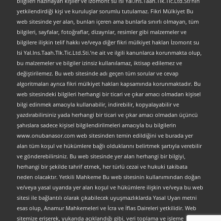
bilgileri hazırlayan kişiler ve İzomont su Isi Yal.Ins.Taah.Tlk.Tic.Ltd.Sti’nin
yetkilendirdiği kişi ve kuruluşlar sorumlu tutulamaz. Fikri Mülkiyet Bu
web sitesinde yer alan, bunları içeren ama bunlarla sınırlı olmayan, tüm
bilgileri, sayfalar, fotoğraflar, dizaynlar, resimler gibi malzemeler ve
bilgilere ilişkin telif hakkı ve/veya diğer fikri mülkiyet hakları İzomont su
Isi Yal.Ins.Taah.Tlk.Tic.Ltd.Sti.’ne ait ve ilgili kanunlarca korunmakta olup,
bu malzemeler ve bilgiler izinsiz kullanılamaz, iktisap edilemez ve
değiştirilemez. Bu web sitesinde adı geçen tüm sorular ve cevap
algoritmaları ayrıca fikri mülkiyet hakları kapsamında korunmaktadır. Bu
web sitesindeki bilgileri herhangi bir ticari ve çıkar amacı olmadan kişisel
bilgi edinmek amacıyla kullanabilir, indirebilir, kopyalayabilir ve
yazdırabilirsiniz yada herhangi bir ticari ve çıkar amacı olmadan üçüncü
şahıslara sadece kişisel bilgilendirilmeleri amacıyla bu bilgilerin
www.onubanasor.com web sitesinden temin edildiğini ve burada yer
alan tüm koşul ve hükümlere bağlı olduklarını belirtmek şartıyla verebilir
ve gönderebilirsiniz. Bu web sitesinde yer alan herhangi bir bilgiyi,
herhangi bir şekilde tahrif etmek, her türlü cezai ve hukuki takibata
neden olacaktır. Yetkili Mahkeme Bu web sitesinin kullanımından doğan
ve/veya yasal uyarıda yer alan koşul ve hükümlere ilişkin ve/veya bu web
sitesi ile bağlantılı olarak çıkabilecek uyuşmazlıklarda Yasal Uyarı metni
esas olup, Anamur Mahkemeleri ve İcra ve İflas Daireleri yetkilidir. Web
sitemize erişerek, yukarıda açıklandığı gibi, veri toplama ve işleme