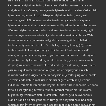
su Isi Yal.Ins.Taah.Tlk.Tic.Ltd.Sti’den almış olduğunuz hizmetler
kapsamında kişisel verileriniz, Firmamızın Veri Sorumlusu sıfatıyla ve
aşağıda açıklandığı amaç ve çerçevede işlenebilecektir. Kişisel Verilerinizin
İşlenme Amaçları ve Hukuki Sebepler: Kişisel verileriniz, sair yasal
mevzuat gerekliliğinin yanı sıra; site üzerinden yapacağınız alış veriş
işlemlerinde kullanılmak için alınmaktadır. Kişisel Verilerinizin Toplanma
Yöntemi: Kişisel verileriniz yalnızca sitemiz üzerinden toplanarak, ilgili
mevzuat uyarınca yasal süreler içerisinde saklanmaktadır. Ayrıca, Web
sitemizin kullanımı (tarama) aracılığıyla bir araya getirilen bilgileriniz
toplanır ve işleme tabi tutulur. Bu bilgiler, ziyaretçi kimliği (ID), ziyaret
tarih ve saati, kullandığınız tarayıcı tipi, İnternet Protokol Adresi (IP
adresi) ve ziyaret edilen sayfaların yanı sıra Web sitemizden indirdiğiniz
dosya türü ile ilgili verileri de içerebilir. Bu veriler, çerez (cookie – metin
dosyası) kullanımı esnasında elde edilebilir. Çerez dosyası, bir Web sitesi
yazılımı uygulaması tarafından oluşturulan ve bilgisayarınızın sabit
diskinde saklanan küçük bir metin dosyasıdır. Çerezler giriş kodu, parola
ve tercihler de dâhil olmak üzere bir dizi bilgiler içerebilir. Çerezlerin
kullanımı, tarama tercihlerinizin kaydını tutarak, sizlere daha hızlı ve daha
fazla kişiselleştirilmiş hizmetler sunar. İnternet tarayıcınız, tanımlama
bilgilerini (çerezleri) otomatik olarak kabul edecek şekilde ayarlanmış
olabilir. Sabit diskinize gönderilen tüm çerez dosyaları hakkında bilgi
sağlamak için İnternet tarayıcınızı özelleştirebilirsiniz. Çerez dosyalarının