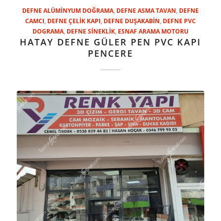
DEFNE ALÜMİNYUM DOĞRAMA
,
DEFNE ASMA TAVAN
,
DEFNE
CAMCI
,
DEFNE ÇELİK KAPI
,
DEFNE DUŞAKABİN
,
DEFNE PVC
DOGRAMA
,
DEFNE SİNEKLİK
,
ESNAF ARAMA MOTORU
HATAY DEFNE GÜLER PEN PVC KAPI
PENCERE