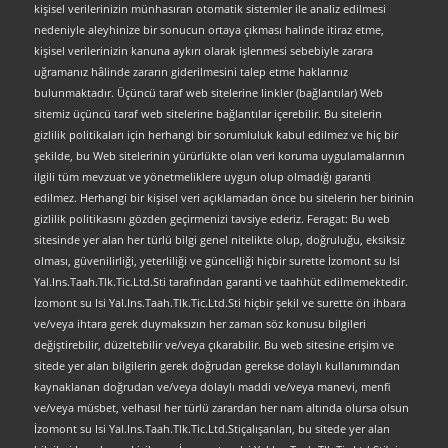
kişisel verilerinizin münhasıran otomatik sistemler ile analiz edilmesi
nedeniyle aleyhinize bir sonucun ortaya çıkması halinde itiraz etme,
kişisel verilerinizin kanuna aykırı olarak işlenmesi sebebiyle zarara
uğramanız hâlinde zararın giderilmesini talep etme haklarınız
bulunmaktadır. Üçüncü taraf web sitelerine linkler (bağlantılar) Web
sitemiz üçüncü taraf web sitelerine bağlantılar içerebilir. Bu sitelerin
gizlilik politikaları için herhangi bir sorumluluk kabul edilmez ve hiç bir
şekilde, bu Web sitelerinin yürürlükte olan veri koruma uygulamalarının
ilgili tüm mevzuat ve yönetmeliklere uygun olup olmadığı garanti
edilmez. Herhangi bir kişisel veri açıklamadan önce bu sitelerin her birinin
gizlilik politikasını gözden geçirmenizi tavsiye ederiz. Feragat: Bu web
sitesinde yer alan her türlü bilgi genel nitelikte olup, doğruluğu, eksiksiz
olması, güvenilirliği, yeterliliği ve güncelliği hiçbir surette İzomont su Isi
Yal.Ins.Taah.Tlk.Tic.Ltd.Sti tarafından garanti ve taahhüt edilmemektedir.
İzomont su Isi Yal.Ins.Taah.Tlk.Tic.Ltd.Sti hiçbir şekil ve surette ön ihbara
ve/veya ihtara gerek duymaksızın her zaman söz konusu bilgileri
değiştirebilir, düzeltebilir ve/veya çıkarabilir. Bu web sitesine erişim ve
sitede yer alan bilgilerin gerek doğrudan gerekse dolaylı kullanımından
kaynaklanan doğrudan ve/veya dolaylı maddi ve/veya manevi, menfi
ve/veya müsbet, velhasıl her türlü zarardan her nam altında olursa olsun
İzomont su Isi Yal.Ins.Taah.Tlk.Tic.Ltd.Stiçalışanları, bu sitede yer alan