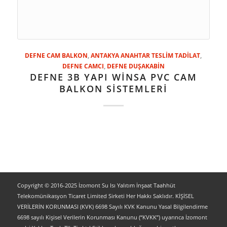
DEFNE CAM BALKON
,
ANTAKYA ANAHTAR TESLİM TADİLAT
,
DEFNE CAMCI
,
DEFNE DUŞAKABİN
DEFNE 3B YAPI WİNSA PVC CAM
BALKON SİSTEMLERİ
Copyright © 2016-2025 İzomont Su Isı Yalıtım İnşaat Taahhüt
Telekomünikasyon Ticaret Limited Sirketi Her Hakkı Saklıdır. KİŞİSEL
VERİLERİN KORUNMASI (KVK) 6698 Sayılı KVK Kanunu Yasal Bilgilendirme
6698 sayılı Kişisel Verilerin Korunması Kanunu (“KVKK”) uyarınca İzomont