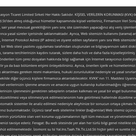
yon Ticaret Limited Sirketi Her Hakkı Saklıdır. KİŞİSEL VERİLERİN KORUNMASI (KVK) 6698
.Sti’den almış olduğunuz hizmetler kapsamında kişisel verileriniz, Firmamızın Veri Sorum
z, sair yasal mevzuat gerekliliğinin yanı sıra; site üzerinden yapacağınız alış veriş işlem
ınca yasal süreler içerisinde saklanmaktadır. Ayrıca, Web sitemizin kullanımı (tarama) aracı
tipi, İnternet Protokol Adresi (IP adresi) ve ziyaret edilen sayfaların yanı sıra Web sitemizden 
, bir Web sitesi yazılımı uygulaması tarafından oluşturulan ve bilgisayarınızın sabit dis
ı, tarama tercihlerinizin kaydını tutarak, sizlere daha hızlı ve daha fazla kişiselleştirilmiş
nderilen tüm çerez dosyaları hakkında bilgi sağlamak için İnternet tarayıcınızı özelleştire
 ya da bazı bölümlere erişimi önleyebilirsiniz. Ayrıca, önerilen içerik ve hizmetlerimizi ge
al olarak aktarılması gereken resmi makamlara, hukuki zorunluluklar nedeniyle ve yasal sın
şekilde diğer üçüncü kişilere firmamızca aktarılabilecektir. KVKK’ nın 11. Maddesi Uyarın
isel verilerinizin işlenme amacını ve amacına uygun kullanılıp kullanılmadığını öğrenme, y
verilerinizin işlenmesini gerektiren sebeplerin ortadan kalkması ve yasal bir engel bulun
düzeltilmesi veya silinmesi/yok edilmesi/anonim hale getirilmesi hallerinde düzeltme ve
an otomatik sistemler ile analiz edilmesi nedeniyle aleyhinize bir sonucun ortaya çıkması ha
z bulunmaktadır. Üçüncü taraf web sitelerine linkler (bağlantılar) Web sitemiz üçüncü tara
lerinin yürürlükte olan veri koruma uygulamalarının ilgili tüm mevzuat ve yönetmelikler
nizi tavsiye ederiz. Feragat: Bu web sitesinde yer alan her türlü bilgi genel nitelikte olup
ahhüt edilmemektedir. İzomont su Isi Yal.Ins.Taah.Tlk.Tic.Ltd.Sti hiçbir şekil ve surette
ve sitede yer alan bilgilerin gerek doğrudan gerekse dolaylı kullanımından kaynaklanan 