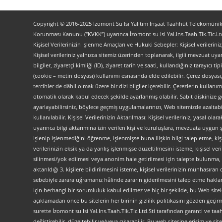
Copyright © 2016-2025 İzomont Su Isı Yalıtım İnşaat Taahhüt Telekomünikas
Korunması Kanunu (“KVKK”) uyarınca İzomont su Isi Yal.Ins.Taah.Tlk.Tic.Ltd
Kişisel Verilerinizin İşlenme Amaçları ve Hukuki Sebepler: Kişisel verilerini
Kişisel verileriniz yalnızca sitemiz üzerinden toplanarak, ilgili mevzuat uyar
bilgiler, ziyaretçi kimliği (ID), ziyaret tarih ve saati, kullandığınız tarayıcı 
(cookie – metin dosyası) kullanımı esnasında elde edilebilir. Çerez dosyası
tercihler de dâhil olmak üzere bir dizi bilgiler içerebilir. Çerezlerin kullanım
otomatik olarak kabul edecek şekilde ayarlanmış olabilir. Sabit diskinize gö
ayarlayabilirsiniz, böylece geçmiş uygulamalarınızı, Web sitemizde azaltabilir
kullanılabilir. Kişisel Verilerinizin Aktarılması: Kişisel verileriniz, yas
uyarınca bilgi aktarımına izin verilen kişi ve kuruluşlara, mevzuata uygun 
işlenip işlenmediğini öğrenme, işlenmişse buna ilişkin bilgi talep etme, kiş
verilerinizin eksik ya da yanlış işlenmişse düzeltilmesini isteme, kişisel 
silinmesi/yok edilmesi veya anonim hale getirilmesi için talepte bulunma, 
aktarıldığı 3. kişilere bildirilmesini isteme, kişisel verilerinizin münhasır
sebebiyle zarara uğramanız hâlinde zararın giderilmesini talep etme haklarını
için herhangi bir sorumluluk kabul edilmez ve hiç bir şekilde, bu Web site
açıklamadan önce bu sitelerin her birinin gizlilik politikasını gözden geçirme
surette İzomont su Isi Yal.Ins.Taah.Tlk.Tic.Ltd.Sti tarafından garanti ve ta
değiştirebilir, düzeltebilir ve/veya çıkarabilir. Bu web sitesine erişim 