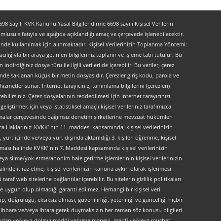
 Sayılı KVK Kanunu Yasal Bilgilendirme 6698 sayılı Kişisel Verilerin
lusu sıfatıyla ve aşağıda açıklandığı amaç ve çerçevede işlenebilecektir.
lerinde kullanılmak için alınmaktadır. Kişisel Verilerinizin Toplanma Yöntemi:
lığıyla bir araya getirilen bilgileriniz toplanır ve işleme tabi tutulur. Bu
indirdiğiniz dosya türü ile ilgili verileri de içerebilir. Bu veriler, çerez
kinde saklanan küçük bir metin dosyasıdır. Çerezler giriş kodu, parola ve
 hizmetler sunar. İnternet tarayıcınız, tanımlama bilgilerini (çerezleri)
bilirsiniz. Çerez dosyalarının reddedilmesi için internet tarayıcınızı
liştirmek için veya istatistiksel amaçlı kişisel verileriniz tarafımızca
ırlamalar çerçevesinde bağımsız denetim şirketlerine mevzuat hükümleri
ca Haklarınız: KVKK’ nın 11. maddesi kapsamında; kişisel verilerinizin
urt içinde ve/veya yurt dışında aktarıldığı 3. kişileri öğrenme, kişisel
maması halinde KVKK’ nın 7. Maddesi kapsamında kişisel verilerinizin
ya silme/yok etme/anonim hale getirme işlemlerinin kişisel verilerinizin
linde itiraz etme, kişisel verilerinizin kanuna aykırı olarak işlenmesi
f web sitelerine bağlantılar içerebilir. Bu sitelerin gizlilik politikaları
e uygun olup olmadığı garanti edilmez. Herhangi bir kişisel veri
, doğruluğu, eksiksiz olması, güvenilirliği, yeterliliği ve güncelliği hiçbir
 ön ihbara ve/veya ihtara gerek duymaksızın her zaman söz konusu bilgileri
doğrudan ve/veya dolaylı maddi ve/veya manevi, menfi ve/veya müsbet,