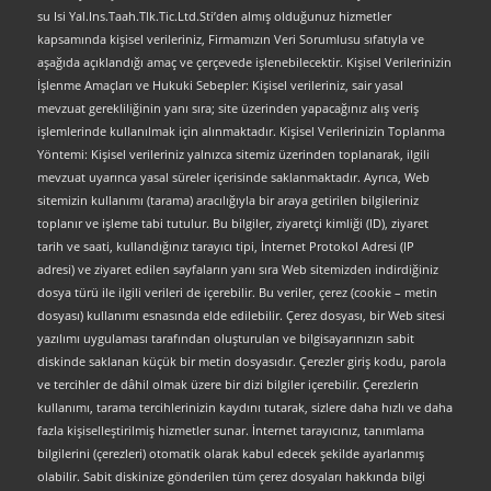
su Isi Yal.Ins.Taah.Tlk.Tic.Ltd.Sti’den almış olduğunuz hizmetler
kapsamında kişisel verileriniz, Firmamızın Veri Sorumlusu sıfatıyla ve
aşağıda açıklandığı amaç ve çerçevede işlenebilecektir. Kişisel Verilerinizin
İşlenme Amaçları ve Hukuki Sebepler: Kişisel verileriniz, sair yasal
mevzuat gerekliliğinin yanı sıra; site üzerinden yapacağınız alış veriş
işlemlerinde kullanılmak için alınmaktadır. Kişisel Verilerinizin Toplanma
Yöntemi: Kişisel verileriniz yalnızca sitemiz üzerinden toplanarak, ilgili
mevzuat uyarınca yasal süreler içerisinde saklanmaktadır. Ayrıca, Web
sitemizin kullanımı (tarama) aracılığıyla bir araya getirilen bilgileriniz
toplanır ve işleme tabi tutulur. Bu bilgiler, ziyaretçi kimliği (ID), ziyaret
tarih ve saati, kullandığınız tarayıcı tipi, İnternet Protokol Adresi (IP
adresi) ve ziyaret edilen sayfaların yanı sıra Web sitemizden indirdiğiniz
dosya türü ile ilgili verileri de içerebilir. Bu veriler, çerez (cookie – metin
dosyası) kullanımı esnasında elde edilebilir. Çerez dosyası, bir Web sitesi
yazılımı uygulaması tarafından oluşturulan ve bilgisayarınızın sabit
diskinde saklanan küçük bir metin dosyasıdır. Çerezler giriş kodu, parola
ve tercihler de dâhil olmak üzere bir dizi bilgiler içerebilir. Çerezlerin
kullanımı, tarama tercihlerinizin kaydını tutarak, sizlere daha hızlı ve daha
fazla kişiselleştirilmiş hizmetler sunar. İnternet tarayıcınız, tanımlama
bilgilerini (çerezleri) otomatik olarak kabul edecek şekilde ayarlanmış
olabilir. Sabit diskinize gönderilen tüm çerez dosyaları hakkında bilgi