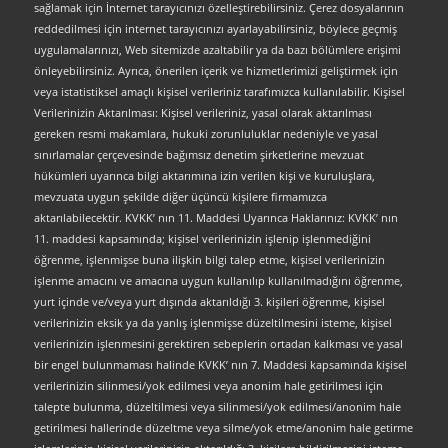
sağlamak için İnternet tarayıcınızı özelleştirebilirsiniz. Çerez dosyalarının
reddedilmesi için internet tarayıcınızı ayarlayabilirsiniz, böylece geçmiş
uygulamalarınızı, Web sitemizde azaltabilir ya da bazı bölümlere erişimi
önleyebilirsiniz. Ayrıca, önerilen içerik ve hizmetlerimizi geliştirmek için
veya istatistiksel amaçlı kişisel verileriniz tarafımızca kullanılabilir. Kişisel
Verilerinizin Aktarılması: Kişisel verileriniz, yasal olarak aktarılması
gereken resmi makamlara, hukuki zorunluluklar nedeniyle ve yasal
sınırlamalar çerçevesinde bağımsız denetim şirketlerine mevzuat
hükümleri uyarınca bilgi aktarımına izin verilen kişi ve kuruluşlara,
mevzuata uygun şekilde diğer üçüncü kişilere firmamızca
aktarılabilecektir. KVKK’ nın 11. Maddesi Uyarınca Haklarınız: KVKK’ nın
11. maddesi kapsamında; kişisel verilerinizin işlenip işlenmediğini
öğrenme, işlenmişse buna ilişkin bilgi talep etme, kişisel verilerinizin
işlenme amacını ve amacına uygun kullanılıp kullanılmadığını öğrenme,
yurt içinde ve/veya yurt dışında aktarıldığı 3. kişileri öğrenme, kişisel
verilerinizin eksik ya da yanlış işlenmişse düzeltilmesini isteme, kişisel
verilerinizin işlenmesini gerektiren sebeplerin ortadan kalkması ve yasal
bir engel bulunmaması halinde KVKK’ nın 7. Maddesi kapsamında kişisel
verilerinizin silinmesi/yok edilmesi veya anonim hale getirilmesi için
talepte bulunma, düzeltilmesi veya silinmesi/yok edilmesi/anonim hale
getirilmesi hallerinde düzeltme veya silme/yok etme/anonim hale getirme