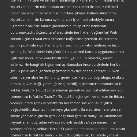
işlemlerinin kişisel verilerinizin aktarıldığı 3. kişilere bildirilmesini isteme,
kişisel verilerinizin münhasıran otomatik sistemler ile analiz edilmesi
nedeniyle aleyhinize bir sonucun ortaya çıkması halinde itiraz etme,
kişisel verilerinizin kanuna aykırı olarak işlenmesi sebebiyle zarara
uğramanız hâlinde zararın giderilmesini talep etme haklarınız
bulunmaktadır. Üçüncü taraf web sitelerine linkler (bağlantılar) Web
sitemiz üçüncü taraf web sitelerine bağlantılar içerebilir. Bu sitelerin
gizlilik politikaları için herhangi bir sorumluluk kabul edilmez ve hiç bir
şekilde, bu Web sitelerinin yürürlükte olan veri koruma uygulamalarının
ilgili tüm mevzuat ve yönetmeliklere uygun olup olmadığı garanti
edilmez. Herhangi bir kişisel veri açıklamadan önce bu sitelerin her birinin
gizlilik politikasını gözden geçirmenizi tavsiye ederiz. Feragat: Bu web
sitesinde yer alan her türlü bilgi genel nitelikte olup, doğruluğu, eksiksiz
olması, güvenilirliği, yeterliliği ve güncelliği hiçbir surette İzomont su Isi
Yal.Ins.Taah.Tlk.Tic.Ltd.Sti tarafından garanti ve taahhüt edilmemektedir.
İzomont su Isi Yal.Ins.Taah.Tlk.Tic.Ltd.Sti hiçbir şekil ve surette ön ihbara
ve/veya ihtara gerek duymaksızın her zaman söz konusu bilgileri
değiştirebilir, düzeltebilir ve/veya çıkarabilir. Bu web sitesine erişim ve
sitede yer alan bilgilerin gerek doğrudan gerekse dolaylı kullanımından
kaynaklanan doğrudan ve/veya dolaylı maddi ve/veya manevi, menfi
ve/veya müsbet, velhasıl her türlü zarardan her nam altında olursa olsun
İzomont su Isi Yal.Ins.Taah.Tlk.Tic.Ltd.Stiçalışanları, bu sitede yer alan