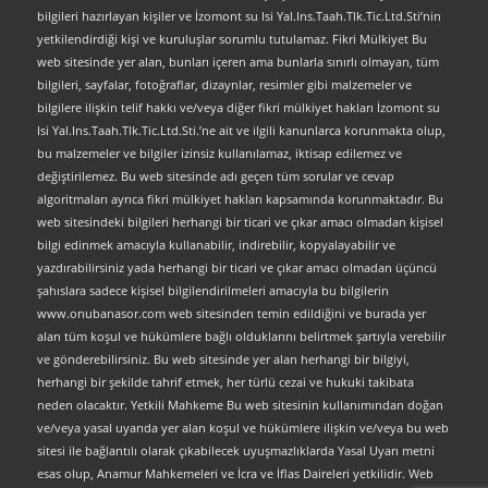
bilgileri hazırlayan kişiler ve İzomont su Isi Yal.Ins.Taah.Tlk.Tic.Ltd.Sti’nin
yetkilendirdiği kişi ve kuruluşlar sorumlu tutulamaz. Fikri Mülkiyet Bu
web sitesinde yer alan, bunları içeren ama bunlarla sınırlı olmayan, tüm
bilgileri, sayfalar, fotoğraflar, dizaynlar, resimler gibi malzemeler ve
bilgilere ilişkin telif hakkı ve/veya diğer fikri mülkiyet hakları İzomont su
Isi Yal.Ins.Taah.Tlk.Tic.Ltd.Sti.’ne ait ve ilgili kanunlarca korunmakta olup,
bu malzemeler ve bilgiler izinsiz kullanılamaz, iktisap edilemez ve
değiştirilemez. Bu web sitesinde adı geçen tüm sorular ve cevap
algoritmaları ayrıca fikri mülkiyet hakları kapsamında korunmaktadır. Bu
web sitesindeki bilgileri herhangi bir ticari ve çıkar amacı olmadan kişisel
bilgi edinmek amacıyla kullanabilir, indirebilir, kopyalayabilir ve
yazdırabilirsiniz yada herhangi bir ticari ve çıkar amacı olmadan üçüncü
şahıslara sadece kişisel bilgilendirilmeleri amacıyla bu bilgilerin
www.onubanasor.com web sitesinden temin edildiğini ve burada yer
alan tüm koşul ve hükümlere bağlı olduklarını belirtmek şartıyla verebilir
ve gönderebilirsiniz. Bu web sitesinde yer alan herhangi bir bilgiyi,
herhangi bir şekilde tahrif etmek, her türlü cezai ve hukuki takibata
neden olacaktır. Yetkili Mahkeme Bu web sitesinin kullanımından doğan
ve/veya yasal uyarıda yer alan koşul ve hükümlere ilişkin ve/veya bu web
sitesi ile bağlantılı olarak çıkabilecek uyuşmazlıklarda Yasal Uyarı metni
esas olup, Anamur Mahkemeleri ve İcra ve İflas Daireleri yetkilidir. Web