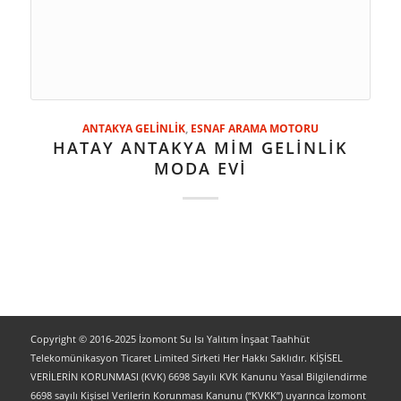
ANTAKYA GELİNLİK
,
ESNAF ARAMA MOTORU
HATAY ANTAKYA MİM GELİNLİK
MODA EVİ
Copyright © 2016-2025 İzomont Su Isı Yalıtım İnşaat Taahhüt
Telekomünikasyon Ticaret Limited Sirketi Her Hakkı Saklıdır. KİŞİSEL
VERİLERİN KORUNMASI (KVK) 6698 Sayılı KVK Kanunu Yasal Bilgilendirme
6698 sayılı Kişisel Verilerin Korunması Kanunu (“KVKK”) uyarınca İzomont