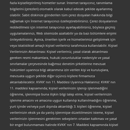
fazla kişiselleştirilmiş hizmetler sunar. İnternet tarayıcınız, tanımlama
bilgilerini (çerezleri) otomatik olarak kabul edecek şekilde ayarlanmış
olabilir. Sabit diskinize gönderilen tüm çerez dosyaları hakkında bilgi
sağlamak için İnternet tarayıcınızı özelleştirebilirsiniz. Çerez dosyalarının
reddedilmesi için internet tarayıcınızı ayarlayabilirsiniz, böylece geçmiş
uygulamalarınızı, Web sitemizde azaltabilir ya da bazı bölümlere erişimi
önleyebilirsiniz. Ayrıca, önerilen içerik ve hizmetlerimizi geliştirmek için
veya istatistiksel amaçlı kişisel verileriniz tarafımızca kullanılabilir. Kişisel
Verilerinizin Aktarılması: Kişisel verileriniz, yasal olarak aktarılması
gereken resmi makamlara, hukuki zorunluluklar nedeniyle ve yasal
sınırlamalar çerçevesinde bağımsız denetim şirketlerine mevzuat
hükümleri uyarınca bilgi aktarımına izin verilen kişi ve kuruluşlara,
mevzuata uygun şekilde diğer üçüncü kişilere firmamızca
aktarılabilecektir. KVKK’ nın 11. Maddesi Uyarınca Haklarınız: KVKK’ nın
11. maddesi kapsamında; kişisel verilerinizin işlenip işlenmediğini
öğrenme, işlenmişse buna ilişkin bilgi talep etme, kişisel verilerinizin
işlenme amacını ve amacına uygun kullanılıp kullanılmadığını öğrenme,
yurt içinde ve/veya yurt dışında aktarıldığı 3. kişileri öğrenme, kişisel
verilerinizin eksik ya da yanlış işlenmişse düzeltilmesini isteme, kişisel
verilerinizin işlenmesini gerektiren sebeplerin ortadan kalkması ve yasal
bir engel bulunmaması halinde KVKK’ nın 7. Maddesi kapsamında kişisel