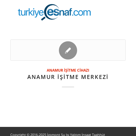
ANAMUR İŞİTME CİHAZI
ANAMUR İŞİTME MERKEZİ
Copyright © 2016-2025 İzomont Su Isı Yalıtım İnşaat Taahhüt