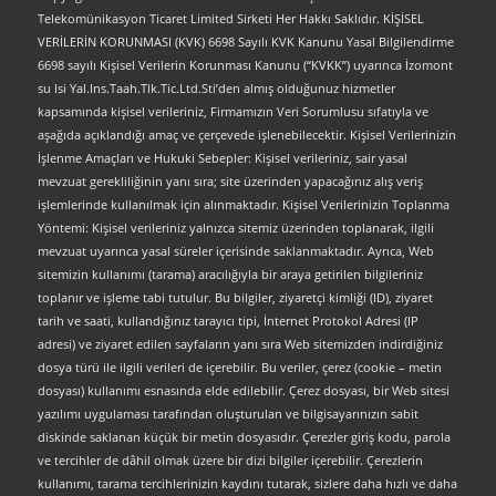
Telekomünikasyon Ticaret Limited Sirketi Her Hakkı Saklıdır. KİŞİSEL
VERİLERİN KORUNMASI (KVK) 6698 Sayılı KVK Kanunu Yasal Bilgilendirme
6698 sayılı Kişisel Verilerin Korunması Kanunu (“KVKK”) uyarınca İzomont
su Isi Yal.Ins.Taah.Tlk.Tic.Ltd.Sti’den almış olduğunuz hizmetler
kapsamında kişisel verileriniz, Firmamızın Veri Sorumlusu sıfatıyla ve
aşağıda açıklandığı amaç ve çerçevede işlenebilecektir. Kişisel Verilerinizin
İşlenme Amaçları ve Hukuki Sebepler: Kişisel verileriniz, sair yasal
mevzuat gerekliliğinin yanı sıra; site üzerinden yapacağınız alış veriş
işlemlerinde kullanılmak için alınmaktadır. Kişisel Verilerinizin Toplanma
Yöntemi: Kişisel verileriniz yalnızca sitemiz üzerinden toplanarak, ilgili
mevzuat uyarınca yasal süreler içerisinde saklanmaktadır. Ayrıca, Web
sitemizin kullanımı (tarama) aracılığıyla bir araya getirilen bilgileriniz
toplanır ve işleme tabi tutulur. Bu bilgiler, ziyaretçi kimliği (ID), ziyaret
tarih ve saati, kullandığınız tarayıcı tipi, İnternet Protokol Adresi (IP
adresi) ve ziyaret edilen sayfaların yanı sıra Web sitemizden indirdiğiniz
dosya türü ile ilgili verileri de içerebilir. Bu veriler, çerez (cookie – metin
dosyası) kullanımı esnasında elde edilebilir. Çerez dosyası, bir Web sitesi
yazılımı uygulaması tarafından oluşturulan ve bilgisayarınızın sabit
diskinde saklanan küçük bir metin dosyasıdır. Çerezler giriş kodu, parola
ve tercihler de dâhil olmak üzere bir dizi bilgiler içerebilir. Çerezlerin
kullanımı, tarama tercihlerinizin kaydını tutarak, sizlere daha hızlı ve daha