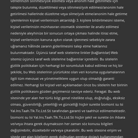
verilerinizin silinmesi/yok edilmesi veya anonim hale getirilmesi için
talepte bulunma, düzeltilmesi veya silinmesi/yok edilmesi/anonim hale
getirilmesi hallerinde düzeltme veya silme/yok etme/anonim hale getirme
işlemlerinin kişisel verilerinizin aktarıldığı 3. kişilere bildirilmesini isteme,
kişisel verilerinizin münhasıran otomatik sistemler ile analiz edilmesi
nedeniyle aleyhinize bir sonucun ortaya çıkması halinde itiraz etme,
kişisel verilerinizin kanuna aykırı olarak işlenmesi sebebiyle zarara
uğramanız hâlinde zararın giderilmesini talep etme haklarınız
bulunmaktadır. Üçüncü taraf web sitelerine linkler (bağlantılar) Web
sitemiz üçüncü taraf web sitelerine bağlantılar içerebilir. Bu sitelerin
gizlilik politikaları için herhangi bir sorumluluk kabul edilmez ve hiç bir
şekilde, bu Web sitelerinin yürürlükte olan veri koruma uygulamalarının
ilgili tüm mevzuat ve yönetmeliklere uygun olup olmadığı garanti
edilmez. Herhangi bir kişisel veri açıklamadan önce bu sitelerin her birinin
gizlilik politikasını gözden geçirmenizi tavsiye ederiz. Feragat: Bu web
sitesinde yer alan her türlü bilgi genel nitelikte olup, doğruluğu, eksiksiz
olması, güvenilirliği, yeterliliği ve güncelliği hiçbir surette İzomont su Isi
Yal.Ins.Taah.Tlk.Tic.Ltd.Sti tarafından garanti ve taahhüt edilmemektedir.
İzomont su Isi Yal.Ins.Taah.Tlk.Tic.Ltd.Sti hiçbir şekil ve surette ön ihbara
ve/veya ihtara gerek duymaksızın her zaman söz konusu bilgileri
değiştirebilir, düzeltebilir ve/veya çıkarabilir. Bu web sitesine erişim ve
sitede yer alan bilgilerin gerek doğrudan gerekse dolaylı kullanımından