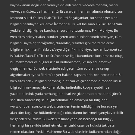
kaynaklanan doğrudan ve/veya dolaylı maddi ve/veya manevi, menfi
ve/veya müsbet, velhasıl her türlü zarardan her nam altında olursa olsun
İzomont su Isi Yal.Ins.Taah.Tlk.Tic.Ltd.Stiçalışanları, bu sitede yer alan
bilgileri hazırlayan kişiler ve İzomont su Isi Yal.Ins.Taah.Tlk.Tic.Ltd.Sti’nin
yetkilendirdiği kişi ve kuruluşlar sorumlu tutulamaz. Fikri Mülkiyet Bu
web sitesinde yer alan, bunları içeren ama bunlarla sınırlı olmayan, tüm
bilgileri, sayfalar, fotoğraflar, dizaynlar, resimler gibi malzemeler ve
bilgilere ilişkin telif hakkı ve/veya diğer fikri mülkiyet hakları İzomont su
Isi Yal.Ins.Taah.Tlk.Tic.Ltd.Sti.’ne ait ve ilgili kanunlarca korunmakta olup,
bu malzemeler ve bilgiler izinsiz kullanılamaz, iktisap edilemez ve
değiştirilemez. Bu web sitesinde adı geçen tüm sorular ve cevap
algoritmaları ayrıca fikri mülkiyet hakları kapsamında korunmaktadır. Bu
web sitesindeki bilgileri herhangi bir ticari ve çıkar amacı olmadan kişisel
bilgi edinmek amacıyla kullanabilir, indirebilir, kopyalayabilir ve
yazdırabilirsiniz yada herhangi bir ticari ve çıkar amacı olmadan üçüncü
şahıslara sadece kişisel bilgilendirilmeleri amacıyla bu bilgilerin
www.onubanasor.com web sitesinden temin edildiğini ve burada yer
alan tüm koşul ve hükümlere bağlı olduklarını belirtmek şartıyla verebilir
ve gönderebilirsiniz. Bu web sitesinde yer alan herhangi bir bilgiyi,
herhangi bir şekilde tahrif etmek, her türlü cezai ve hukuki takibata
neden olacaktır. Yetkili Mahkeme Bu web sitesinin kullanımından doğan