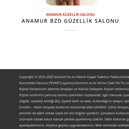
ANAMUR GÜZELLİK SALONU
ANAMUR BZD GÜZELLİK SALONU
Copyright © 2016-2025 İzomont Su Isı Yalıtım İnşaat Taahhüt Telekomünikas
Korunması Kanunu (“KVKK”) uyarınca İzomont su Isi Yal.Ins.Taah.Tlk.Tic.Ltd
Kişisel Verilerinizin İşlenme Amaçları ve Hukuki Sebepler: Kişisel verilerini
Kişisel verileriniz yalnızca sitemiz üzerinden toplanarak, ilgili mevzuat uyar
bilgiler, ziyaretçi kimliği (ID), ziyaret tarih ve saati, kullandığınız tarayıcı 
(cookie – metin dosyası) kullanımı esnasında elde edilebilir. Çerez dosyası
tercihler de dâhil olmak üzere bir dizi bilgiler içerebilir. Çerezlerin kullanım
otomatik olarak kabul edecek şekilde ayarlanmış olabilir. Sabit diskinize gö
ayarlayabilirsiniz, böylece geçmiş uygulamalarınızı, Web sitemizde azaltabilir