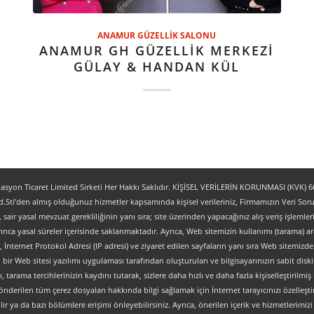
ANAMUR GÜZELLİK SALONU
ANAMUR GH GÜZELLİK MERKEZİ
GÜLAY & HANDAN KÜL
yon Ticaret Limited Sirketi Her Hakkı Saklıdır. KİŞİSEL VERİLERİN KORUNMASI (KVK) 6698
.Sti’den almış olduğunuz hizmetler kapsamında kişisel verileriniz, Firmamızın Veri Sorum
z, sair yasal mevzuat gerekliliğinin yanı sıra; site üzerinden yapacağınız alış veriş işlem
ınca yasal süreler içerisinde saklanmaktadır. Ayrıca, Web sitemizin kullanımı (tarama) aracı
tipi, İnternet Protokol Adresi (IP adresi) ve ziyaret edilen sayfaların yanı sıra Web sitemizden 
, bir Web sitesi yazılımı uygulaması tarafından oluşturulan ve bilgisayarınızın sabit dis
ı, tarama tercihlerinizin kaydını tutarak, sizlere daha hızlı ve daha fazla kişiselleştirilmiş
nderilen tüm çerez dosyaları hakkında bilgi sağlamak için İnternet tarayıcınızı özelleştire
 ya da bazı bölümlere erişimi önleyebilirsiniz. Ayrıca, önerilen içerik ve hizmetlerimizi ge