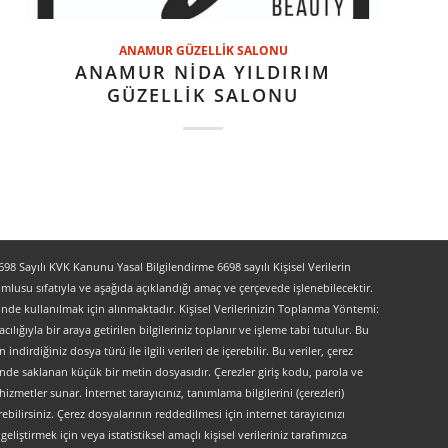
ANAMUR GÜZELLİK SALONU
ANAMUR NİDA YILDIRIM
GÜZELLİK SALONU
 Sayılı KVK Kanunu Yasal Bilgilendirme 6698 sayılı Kişisel Verilerin
lusu sıfatıyla ve aşağıda açıklandığı amaç ve çerçevede işlenebilecektir.
lerinde kullanılmak için alınmaktadır. Kişisel Verilerinizin Toplanma Yöntemi:
lığıyla bir araya getirilen bilgileriniz toplanır ve işleme tabi tutulur. Bu
indirdiğiniz dosya türü ile ilgili verileri de içerebilir. Bu veriler, çerez
kinde saklanan küçük bir metin dosyasıdır. Çerezler giriş kodu, parola ve
 hizmetler sunar. İnternet tarayıcınız, tanımlama bilgilerini (çerezleri)
bilirsiniz. Çerez dosyalarının reddedilmesi için internet tarayıcınızı
liştirmek için veya istatistiksel amaçlı kişisel verileriniz tarafımızca