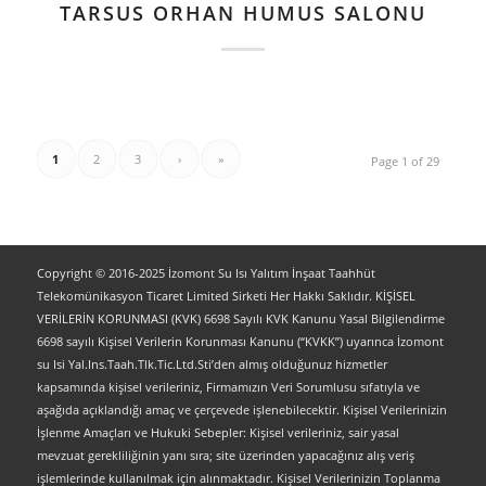
TARSUS ORHAN HUMUS SALONU
1
2
3
›
»
Page 1 of 29
Copyright © 2016-2025 İzomont Su Isı Yalıtım İnşaat Taahhüt
Telekomünikasyon Ticaret Limited Sirketi Her Hakkı Saklıdır. KİŞİSEL
VERİLERİN KORUNMASI (KVK) 6698 Sayılı KVK Kanunu Yasal Bilgilendirme
6698 sayılı Kişisel Verilerin Korunması Kanunu (“KVKK”) uyarınca İzomont
su Isi Yal.Ins.Taah.Tlk.Tic.Ltd.Sti’den almış olduğunuz hizmetler
kapsamında kişisel verileriniz, Firmamızın Veri Sorumlusu sıfatıyla ve
aşağıda açıklandığı amaç ve çerçevede işlenebilecektir. Kişisel Verilerinizin
İşlenme Amaçları ve Hukuki Sebepler: Kişisel verileriniz, sair yasal
mevzuat gerekliliğinin yanı sıra; site üzerinden yapacağınız alış veriş
işlemlerinde kullanılmak için alınmaktadır. Kişisel Verilerinizin Toplanma