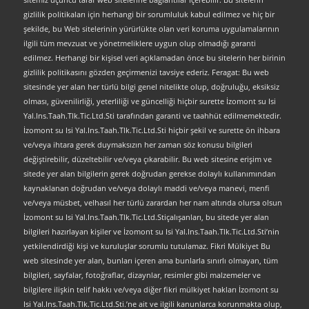
gizlilik politikaları için herhangi bir sorumluluk kabul edilmez ve hiç bir
şekilde, bu Web sitelerinin yürürlükte olan veri koruma uygulamalarının
ilgili tüm mevzuat ve yönetmeliklere uygun olup olmadığı garanti
edilmez. Herhangi bir kişisel veri açıklamadan önce bu sitelerin her birinin
gizlilik politikasını gözden geçirmenizi tavsiye ederiz. Feragat: Bu web
sitesinde yer alan her türlü bilgi genel nitelikte olup, doğruluğu, eksiksiz
olması, güvenilirliği, yeterliliği ve güncelliği hiçbir surette İzomont su Isi
Yal.Ins.Taah.Tlk.Tic.Ltd.Sti tarafından garanti ve taahhüt edilmemektedir.
İzomont su Isi Yal.Ins.Taah.Tlk.Tic.Ltd.Sti hiçbir şekil ve surette ön ihbara
ve/veya ihtara gerek duymaksızın her zaman söz konusu bilgileri
değiştirebilir, düzeltebilir ve/veya çıkarabilir. Bu web sitesine erişim ve
sitede yer alan bilgilerin gerek doğrudan gerekse dolaylı kullanımından
kaynaklanan doğrudan ve/veya dolaylı maddi ve/veya manevi, menfi
ve/veya müsbet, velhasıl her türlü zarardan her nam altında olursa olsun
İzomont su Isi Yal.Ins.Taah.Tlk.Tic.Ltd.Stiçalışanları, bu sitede yer alan
bilgileri hazırlayan kişiler ve İzomont su Isi Yal.Ins.Taah.Tlk.Tic.Ltd.Sti’nin
yetkilendirdiği kişi ve kuruluşlar sorumlu tutulamaz. Fikri Mülkiyet Bu
web sitesinde yer alan, bunları içeren ama bunlarla sınırlı olmayan, tüm
bilgileri, sayfalar, fotoğraflar, dizaynlar, resimler gibi malzemeler ve
bilgilere ilişkin telif hakkı ve/veya diğer fikri mülkiyet hakları İzomont su
Isi Yal.Ins.Taah.Tlk.Tic.Ltd.Sti.’ne ait ve ilgili kanunlarca korunmakta olup,