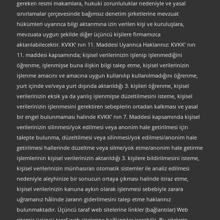
gereken resmi makamlara, hukuki zorunluluklar nedeniyle ve yasal
sınırlamalar çerçevesinde bağımsız denetim şirketlerine mevzuat
hükümleri uyarınca bilgi aktarımına izin verilen kişi ve kuruluşlara,
mevzuata uygun şekilde diğer üçüncü kişilere firmamızca
aktarılabilecektir. KVKK’ nın 11. Maddesi Uyarınca Haklarınız: KVKK’ nın
11. maddesi kapsamında; kişisel verilerinizin işlenip işlenmediğini
öğrenme, işlenmişse buna ilişkin bilgi talep etme, kişisel verilerinizin
işlenme amacını ve amacına uygun kullanılıp kullanılmadığını öğrenme,
yurt içinde ve/veya yurt dışında aktarıldığı 3. kişileri öğrenme, kişisel
verilerinizin eksik ya da yanlış işlenmişse düzeltilmesini isteme, kişisel
verilerinizin işlenmesini gerektiren sebeplerin ortadan kalkması ve yasal
bir engel bulunmaması halinde KVKK’ nın 7. Maddesi kapsamında kişisel
verilerinizin silinmesi/yok edilmesi veya anonim hale getirilmesi için
talepte bulunma, düzeltilmesi veya silinmesi/yok edilmesi/anonim hale
getirilmesi hallerinde düzeltme veya silme/yok etme/anonim hale getirme
işlemlerinin kişisel verilerinizin aktarıldığı 3. kişilere bildirilmesini isteme,
kişisel verilerinizin münhasıran otomatik sistemler ile analiz edilmesi
nedeniyle aleyhinize bir sonucun ortaya çıkması halinde itiraz etme,
kişisel verilerinizin kanuna aykırı olarak işlenmesi sebebiyle zarara
uğramanız hâlinde zararın giderilmesini talep etme haklarınız
bulunmaktadır. Üçüncü taraf web sitelerine linkler (bağlantılar) Web
sitemiz üçüncü taraf web sitelerine bağlantılar içerebilir. Bu sitelerin