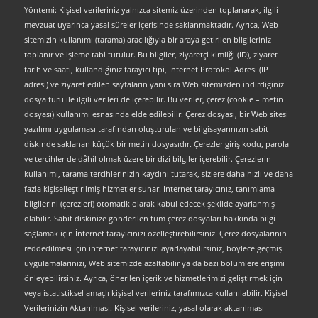
Yöntemi: Kişisel verileriniz yalnızca sitemiz üzerinden toplanarak, ilgili
mevzuat uyarınca yasal süreler içerisinde saklanmaktadır. Ayrıca, Web
sitemizin kullanımı (tarama) aracılığıyla bir araya getirilen bilgileriniz
toplanır ve işleme tabi tutulur. Bu bilgiler, ziyaretçi kimliği (ID), ziyaret
tarih ve saati, kullandığınız tarayıcı tipi, İnternet Protokol Adresi (IP
adresi) ve ziyaret edilen sayfaların yanı sıra Web sitemizden indirdiğiniz
dosya türü ile ilgili verileri de içerebilir. Bu veriler, çerez (cookie – metin
dosyası) kullanımı esnasında elde edilebilir. Çerez dosyası, bir Web sitesi
yazılımı uygulaması tarafından oluşturulan ve bilgisayarınızın sabit
diskinde saklanan küçük bir metin dosyasıdır. Çerezler giriş kodu, parola
ve tercihler de dâhil olmak üzere bir dizi bilgiler içerebilir. Çerezlerin
kullanımı, tarama tercihlerinizin kaydını tutarak, sizlere daha hızlı ve daha
fazla kişiselleştirilmiş hizmetler sunar. İnternet tarayıcınız, tanımlama
bilgilerini (çerezleri) otomatik olarak kabul edecek şekilde ayarlanmış
olabilir. Sabit diskinize gönderilen tüm çerez dosyaları hakkında bilgi
sağlamak için İnternet tarayıcınızı özelleştirebilirsiniz. Çerez dosyalarının
reddedilmesi için internet tarayıcınızı ayarlayabilirsiniz, böylece geçmiş
uygulamalarınızı, Web sitemizde azaltabilir ya da bazı bölümlere erişimi
önleyebilirsiniz. Ayrıca, önerilen içerik ve hizmetlerimizi geliştirmek için
veya istatistiksel amaçlı kişisel verileriniz tarafımızca kullanılabilir. Kişisel
Verilerinizin Aktarılması: Kişisel verileriniz, yasal olarak aktarılması