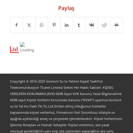
Paylaş
Copyright © 2016-2025 İzomont Su Isı Yalıtım İnşaat Taahhüt
Telekomünikasyon Ticaret Limited Sirketi Her Hakkı Saklıdır. KİŞİSEL
VERİLERİN KORUNMASI (KVK) 6698 Sayılı KVK Kanunu Yasal Bilgilendirme
6698 sayılı Kişisel Verilerin Korunması Kanunu (“KVKK”) uyarınca İzomont
su Isi Yal.Ins.Taah.Tlk.Tic.Ltd.Sti’den almış olduğunuz hizmetler
kapsamında kişisel verileriniz, Firmamızın Veri Sorumlusu sıfatıyla ve
aşağıda açıklandığı amaç ve çerçevede işlenebilecektir. Kişisel Verilerinizin
İşlenme Amaçları ve Hukuki Sebepler: Kişisel verileriniz, sair yasal
mevzuat gerekliliğinin yanı sıra; site üzerinden yapacağınız alış veriş