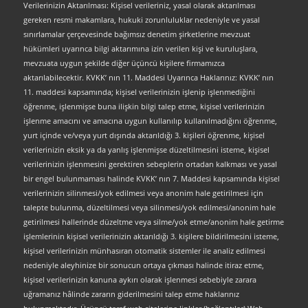
Verilerinizin Aktarılması: Kişisel verileriniz, yasal olarak aktarılması
gereken resmi makamlara, hukuki zorunluluklar nedeniyle ve yasal
sınırlamalar çerçevesinde bağımsız denetim şirketlerine mevzuat
hükümleri uyarınca bilgi aktarımına izin verilen kişi ve kuruluşlara,
mevzuata uygun şekilde diğer üçüncü kişilere firmamızca
aktarılabilecektir. KVKK’ nın 11. Maddesi Uyarınca Haklarınız: KVKK’ nın
11. maddesi kapsamında; kişisel verilerinizin işlenip işlenmediğini
öğrenme, işlenmişse buna ilişkin bilgi talep etme, kişisel verilerinizin
işlenme amacını ve amacına uygun kullanılıp kullanılmadığını öğrenme,
yurt içinde ve/veya yurt dışında aktarıldığı 3. kişileri öğrenme, kişisel
verilerinizin eksik ya da yanlış işlenmişse düzeltilmesini isteme, kişisel
verilerinizin işlenmesini gerektiren sebeplerin ortadan kalkması ve yasal
bir engel bulunmaması halinde KVKK’ nın 7. Maddesi kapsamında kişisel
verilerinizin silinmesi/yok edilmesi veya anonim hale getirilmesi için
talepte bulunma, düzeltilmesi veya silinmesi/yok edilmesi/anonim hale
getirilmesi hallerinde düzeltme veya silme/yok etme/anonim hale getirme
işlemlerinin kişisel verilerinizin aktarıldığı 3. kişilere bildirilmesini isteme,
kişisel verilerinizin münhasıran otomatik sistemler ile analiz edilmesi
nedeniyle aleyhinize bir sonucun ortaya çıkması halinde itiraz etme,
kişisel verilerinizin kanuna aykırı olarak işlenmesi sebebiyle zarara
uğramanız hâlinde zararın giderilmesini talep etme haklarınız