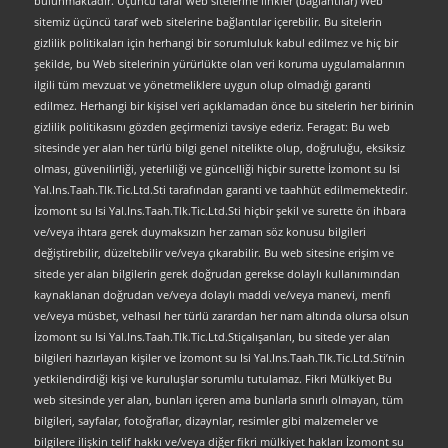
bulunmaktadır. Üçüncü taraf web sitelerine linkler (bağlantılar) Web
sitemiz üçüncü taraf web sitelerine bağlantılar içerebilir. Bu sitelerin
gizlilik politikaları için herhangi bir sorumluluk kabul edilmez ve hiç bir
şekilde, bu Web sitelerinin yürürlükte olan veri koruma uygulamalarının
ilgili tüm mevzuat ve yönetmeliklere uygun olup olmadığı garanti
edilmez. Herhangi bir kişisel veri açıklamadan önce bu sitelerin her birinin
gizlilik politikasını gözden geçirmenizi tavsiye ederiz. Feragat: Bu web
sitesinde yer alan her türlü bilgi genel nitelikte olup, doğruluğu, eksiksiz
olması, güvenilirliği, yeterliliği ve güncelliği hiçbir surette İzomont su Isi
Yal.Ins.Taah.Tlk.Tic.Ltd.Sti tarafından garanti ve taahhüt edilmemektedir.
İzomont su Isi Yal.Ins.Taah.Tlk.Tic.Ltd.Sti hiçbir şekil ve surette ön ihbara
ve/veya ihtara gerek duymaksızın her zaman söz konusu bilgileri
değiştirebilir, düzeltebilir ve/veya çıkarabilir. Bu web sitesine erişim ve
sitede yer alan bilgilerin gerek doğrudan gerekse dolaylı kullanımından
kaynaklanan doğrudan ve/veya dolaylı maddi ve/veya manevi, menfi
ve/veya müsbet, velhasıl her türlü zarardan her nam altında olursa olsun
İzomont su Isi Yal.Ins.Taah.Tlk.Tic.Ltd.Stiçalışanları, bu sitede yer alan
bilgileri hazırlayan kişiler ve İzomont su Isi Yal.Ins.Taah.Tlk.Tic.Ltd.Sti’nin
yetkilendirdiği kişi ve kuruluşlar sorumlu tutulamaz. Fikri Mülkiyet Bu
web sitesinde yer alan, bunları içeren ama bunlarla sınırlı olmayan, tüm
bilgileri, sayfalar, fotoğraflar, dizaynlar, resimler gibi malzemeler ve
bilgilere ilişkin telif hakkı ve/veya diğer fikri mülkiyet hakları İzomont su