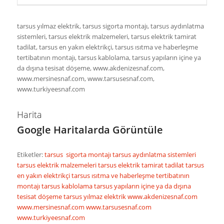
tarsus yılmaz elektrik, tarsus sigorta montajı, tarsus aydınlatma
sistemleri, tarsus elektrik malzemeleri, tarsus elektrik tamirat
tadilat, tarsus en yakın elektrikçi, tarsus ısıtma ve haberleşme
tertibatının montajı, tarsus kablolama, tarsus yapıların içine ya
da dışına tesisat döşeme, www.akdenizesnaf.com,
www.mersinesnaf.com, www.tarsusesnaf.com,
www.turkiyeesnaf.com
Harita
Google Haritalarda Görüntüle
Etiketler:
tarsus sigorta montajı
tarsus aydınlatma sistemleri
tarsus elektrik malzemeleri
tarsus elektrik tamirat tadilat
tarsus
en yakın elektrikçi
tarsus ısıtma ve haberleşme tertibatının
montajı
tarsus kablolama
tarsus yapıların içine ya da dışına
tesisat döşeme
tarsus yılmaz elektrik
www.akdenizesnaf.com
www.mersinesnaf.com
www.tarsusesnaf.com
www.turkiyeesnaf.com