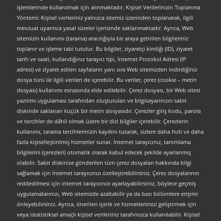
işlemlerinde kullanılmak için alınmaktadır. Kişisel Verilerinizin Toplanma
Yöntemi: Kişisel verileriniz yalnızca sitemiz üzerinden toplanarak, ilgili
mevzuat uyarınca yasal süreler içerisinde saklanmaktadır. Ayrıca, Web
sitemizin kullanımı (tarama) aracılığıyla bir araya getirilen bilgileriniz
toplanır ve işleme tabi tutulur. Bu bilgiler, ziyaretçi kimliği (ID), ziyaret
tarih ve saati, kullandığınız tarayıcı tipi, İnternet Protokol Adresi (IP
adresi) ve ziyaret edilen sayfaların yanı sıra Web sitemizden indirdiğiniz
dosya türü ile ilgili verileri de içerebilir. Bu veriler, çerez (cookie – metin
dosyası) kullanımı esnasında elde edilebilir. Çerez dosyası, bir Web sitesi
yazılımı uygulaması tarafından oluşturulan ve bilgisayarınızın sabit
diskinde saklanan küçük bir metin dosyasıdır. Çerezler giriş kodu, parola
ve tercihler de dâhil olmak üzere bir dizi bilgiler içerebilir. Çerezlerin
kullanımı, tarama tercihlerinizin kaydını tutarak, sizlere daha hızlı ve daha
fazla kişiselleştirilmiş hizmetler sunar. İnternet tarayıcınız, tanımlama
bilgilerini (çerezleri) otomatik olarak kabul edecek şekilde ayarlanmış
olabilir. Sabit diskinize gönderilen tüm çerez dosyaları hakkında bilgi
sağlamak için İnternet tarayıcınızı özelleştirebilirsiniz. Çerez dosyalarının
reddedilmesi için internet tarayıcınızı ayarlayabilirsiniz, böylece geçmiş
uygulamalarınızı, Web sitemizde azaltabilir ya da bazı bölümlere erişimi
önleyebilirsiniz. Ayrıca, önerilen içerik ve hizmetlerimizi geliştirmek için
veya istatistiksel amaçlı kişisel verileriniz tarafımızca kullanılabilir. Kişisel