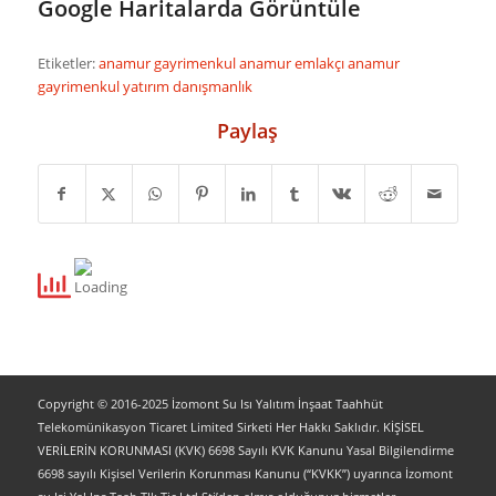
Google Haritalarda Görüntüle
Etiketler:
anamur gayrimenkul anamur emlakçı
anamur
gayrimenkul yatırım danışmanlık
Paylaş
Copyright © 2016-2025 İzomont Su Isı Yalıtım İnşaat Taahhüt
Telekomünikasyon Ticaret Limited Sirketi Her Hakkı Saklıdır. KİŞİSEL
VERİLERİN KORUNMASI (KVK) 6698 Sayılı KVK Kanunu Yasal Bilgilendirme
6698 sayılı Kişisel Verilerin Korunması Kanunu (“KVKK”) uyarınca İzomont