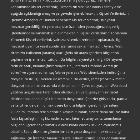
su Isi Yal.Ins.Taah.Tlk.Tic.Ltd.Sti’den almış olduğunuz hizmetler
kapsamında kişisel verileriniz, Firmamızın Veri Sorumlusu sıfatıyla ve
aşağıda açıklandığı amaç ve çerçevede işlenebilecektir. Kişisel Verilerinizin
İşlenme Amaçları ve Hukuki Sebepler: Kişisel verileriniz, sair yasal
mevzuat gerekliliğinin yanı sıra; site üzerinden yapacağınız alış veriş
işlemlerinde kullanılmak için alınmaktadır. Kişisel Verilerinizin Toplanma
Yöntemi: Kişisel verileriniz yalnızca sitemiz üzerinden toplanarak, ilgili
mevzuat uyarınca yasal süreler içerisinde saklanmaktadır. Ayrıca, Web
sitemizin kullanımı (tarama) aracılığıyla bir araya getirilen bilgileriniz
toplanır ve işleme tabi tutulur. Bu bilgiler, ziyaretçi kimliği (ID), ziyaret
tarih ve saati, kullandığınız tarayıcı tipi, İnternet Protokol Adresi (IP
adresi) ve ziyaret edilen sayfaların yanı sıra Web sitemizden indirdiğiniz
dosya türü ile ilgili verileri de içerebilir. Bu veriler, çerez (cookie – metin
dosyası) kullanımı esnasında elde edilebilir. Çerez dosyası, bir Web sitesi
yazılımı uygulaması tarafından oluşturulan ve bilgisayarınızın sabit
diskinde saklanan küçük bir metin dosyasıdır. Çerezler giriş kodu, parola
ve tercihler de dâhil olmak üzere bir dizi bilgiler içerebilir. Çerezlerin
kullanımı, tarama tercihlerinizin kaydını tutarak, sizlere daha hızlı ve daha
fazla kişiselleştirilmiş hizmetler sunar. İnternet tarayıcınız, tanımlama
bilgilerini (çerezleri) otomatik olarak kabul edecek şekilde ayarlanmış
olabilir. Sabit diskinize gönderilen tüm çerez dosyaları hakkında bilgi
sağlamak için İnternet tarayıcınızı özelleştirebilirsiniz. Çerez dosyalarının