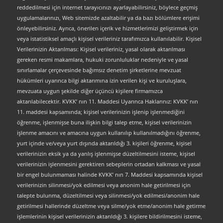
reddedilmesi için internet tarayıcınızı ayarlayabilirsiniz, böylece geçmiş
uygulamalarınızı, Web sitemizde azaltabilir ya da bazı bölümlere erişimi
önleyebilirsiniz. Ayrıca, önerilen içerik ve hizmetlerimizi geliştirmek için
veya istatistiksel amaçlı kişisel verileriniz tarafımızca kullanılabilir. Kişisel
Verilerinizin Aktarılması: Kişisel verileriniz, yasal olarak aktarılması
gereken resmi makamlara, hukuki zorunluluklar nedeniyle ve yasal
sınırlamalar çerçevesinde bağımsız denetim şirketlerine mevzuat
hükümleri uyarınca bilgi aktarımına izin verilen kişi ve kuruluşlara,
mevzuata uygun şekilde diğer üçüncü kişilere firmamızca
aktarılabilecektir. KVKK’ nın 11. Maddesi Uyarınca Haklarınız: KVKK’ nın
11. maddesi kapsamında; kişisel verilerinizin işlenip işlenmediğini
öğrenme, işlenmişse buna ilişkin bilgi talep etme, kişisel verilerinizin
işlenme amacını ve amacına uygun kullanılıp kullanılmadığını öğrenme,
yurt içinde ve/veya yurt dışında aktarıldığı 3. kişileri öğrenme, kişisel
verilerinizin eksik ya da yanlış işlenmişse düzeltilmesini isteme, kişisel
verilerinizin işlenmesini gerektiren sebeplerin ortadan kalkması ve yasal
bir engel bulunmaması halinde KVKK’ nın 7. Maddesi kapsamında kişisel
verilerinizin silinmesi/yok edilmesi veya anonim hale getirilmesi için
talepte bulunma, düzeltilmesi veya silinmesi/yok edilmesi/anonim hale
getirilmesi hallerinde düzeltme veya silme/yok etme/anonim hale getirme
işlemlerinin kişisel verilerinizin aktarıldığı 3. kişilere bildirilmesini isteme,