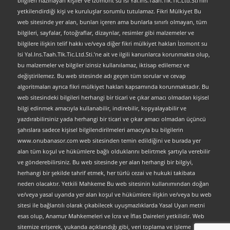
bilgileri hazırlayan kişiler ve İzomont su Isi Yal.Ins.Taah.Tlk.Tic.Ltd.Sti’nin
yetkilendirdiği kişi ve kuruluşlar sorumlu tutulamaz. Fikri Mülkiyet Bu
web sitesinde yer alan, bunları içeren ama bunlarla sınırlı olmayan, tüm
bilgileri, sayfalar, fotoğraflar, dizaynlar, resimler gibi malzemeler ve
bilgilere ilişkin telif hakkı ve/veya diğer fikri mülkiyet hakları İzomont su
Isi Yal.Ins.Taah.Tlk.Tic.Ltd.Sti.’ne ait ve ilgili kanunlarca korunmakta olup,
bu malzemeler ve bilgiler izinsiz kullanılamaz, iktisap edilemez ve
değiştirilemez. Bu web sitesinde adı geçen tüm sorular ve cevap
algoritmaları ayrıca fikri mülkiyet hakları kapsamında korunmaktadır. Bu
web sitesindeki bilgileri herhangi bir ticari ve çıkar amacı olmadan kişisel
bilgi edinmek amacıyla kullanabilir, indirebilir, kopyalayabilir ve
yazdırabilirsiniz yada herhangi bir ticari ve çıkar amacı olmadan üçüncü
şahıslara sadece kişisel bilgilendirilmeleri amacıyla bu bilgilerin
www.onubanasor.com web sitesinden temin edildiğini ve burada yer
alan tüm koşul ve hükümlere bağlı olduklarını belirtmek şartıyla verebilir
ve gönderebilirsiniz. Bu web sitesinde yer alan herhangi bir bilgiyi,
herhangi bir şekilde tahrif etmek, her türlü cezai ve hukuki takibata
neden olacaktır. Yetkili Mahkeme Bu web sitesinin kullanımından doğan
ve/veya yasal uyarıda yer alan koşul ve hükümlere ilişkin ve/veya bu web
sitesi ile bağlantılı olarak çıkabilecek uyuşmazlıklarda Yasal Uyarı metni
esas olup, Anamur Mahkemeleri ve İcra ve İflas Daireleri yetkilidir. Web
sitemize erişerek, yukarıda açıklandığı gibi, veri toplama ve işleme