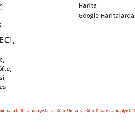
Z
Harita
Google Haritalarda
CI,
e,
fte,
i,
es
dınbudu Köfte
Ümraniye Kasap Köfte
Ümraniye Köfte Patates
Ümraniye Köf