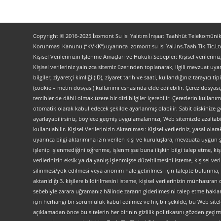
Copyright © 2016-2025 İzomont Su Isı Yalıtım İnşaat Taahhüt Telekomünikas
Korunması Kanunu (“KVKK”) uyarınca İzomont su Isi Yal.Ins.Taah.Tlk.Tic.Ltd
Kişisel Verilerinizin İşlenme Amaçları ve Hukuki Sebepler: Kişisel verilerini
Kişisel verileriniz yalnızca sitemiz üzerinden toplanarak, ilgili mevzuat uyar
bilgiler, ziyaretçi kimliği (ID), ziyaret tarih ve saati, kullandığınız tarayıcı 
(cookie – metin dosyası) kullanımı esnasında elde edilebilir. Çerez dosyası
tercihler de dâhil olmak üzere bir dizi bilgiler içerebilir. Çerezlerin kullanım
otomatik olarak kabul edecek şekilde ayarlanmış olabilir. Sabit diskinize gö
ayarlayabilirsiniz, böylece geçmiş uygulamalarınızı, Web sitemizde azaltabilir
kullanılabilir. Kişisel Verilerinizin Aktarılması: Kişisel verileriniz, yas
uyarınca bilgi aktarımına izin verilen kişi ve kuruluşlara, mevzuata uygun 
işlenip işlenmediğini öğrenme, işlenmişse buna ilişkin bilgi talep etme, kiş
verilerinizin eksik ya da yanlış işlenmişse düzeltilmesini isteme, kişisel 
silinmesi/yok edilmesi veya anonim hale getirilmesi için talepte bulunma, 
aktarıldığı 3. kişilere bildirilmesini isteme, kişisel verilerinizin münhasır
sebebiyle zarara uğramanız hâlinde zararın giderilmesini talep etme haklarını
için herhangi bir sorumluluk kabul edilmez ve hiç bir şekilde, bu Web site
açıklamadan önce bu sitelerin her birinin gizlilik politikasını gözden geçirme