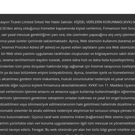
yon Ticaret Limited Sirketi Her Hakkı Saklıdır. KİŞİSEL VERİLERİN KORUNMASI (KVK) 6698
.Sti’den almış olduğunuz hizmetler kapsamında kişisel verileriniz, Firmamızın Veri Sorum
z, sair yasal mevzuat gerekliliğinin yanı sıra; site üzerinden yapacağınız alış veriş işlem
ınca yasal süreler içerisinde saklanmaktadır. Ayrıca, Web sitemizin kullanımı (tarama) aracı
tipi, İnternet Protokol Adresi (IP adresi) ve ziyaret edilen sayfaların yanı sıra Web sitemizden 
, bir Web sitesi yazılımı uygulaması tarafından oluşturulan ve bilgisayarınızın sabit dis
ı, tarama tercihlerinizin kaydını tutarak, sizlere daha hızlı ve daha fazla kişiselleştirilmiş
nderilen tüm çerez dosyaları hakkında bilgi sağlamak için İnternet tarayıcınızı özelleştire
 ya da bazı bölümlere erişimi önleyebilirsiniz. Ayrıca, önerilen içerik ve hizmetlerimizi ge
al olarak aktarılması gereken resmi makamlara, hukuki zorunluluklar nedeniyle ve yasal sın
şekilde diğer üçüncü kişilere firmamızca aktarılabilecektir. KVKK’ nın 11. Maddesi Uyarın
isel verilerinizin işlenme amacını ve amacına uygun kullanılıp kullanılmadığını öğrenme, y
verilerinizin işlenmesini gerektiren sebeplerin ortadan kalkması ve yasal bir engel bulun
düzeltilmesi veya silinmesi/yok edilmesi/anonim hale getirilmesi hallerinde düzeltme ve
an otomatik sistemler ile analiz edilmesi nedeniyle aleyhinize bir sonucun ortaya çıkması ha
z bulunmaktadır. Üçüncü taraf web sitelerine linkler (bağlantılar) Web sitemiz üçüncü tara
lerinin yürürlükte olan veri koruma uygulamalarının ilgili tüm mevzuat ve yönetmelikler
nizi tavsiye ederiz. Feragat: Bu web sitesinde yer alan her türlü bilgi genel nitelikte olup