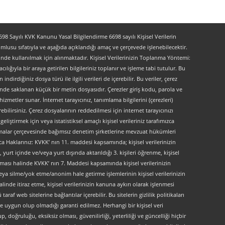
 Sayılı KVK Kanunu Yasal Bilgilendirme 6698 sayılı Kişisel Verilerin
lusu sıfatıyla ve aşağıda açıklandığı amaç ve çerçevede işlenebilecektir.
lerinde kullanılmak için alınmaktadır. Kişisel Verilerinizin Toplanma Yöntemi:
lığıyla bir araya getirilen bilgileriniz toplanır ve işleme tabi tutulur. Bu
indirdiğiniz dosya türü ile ilgili verileri de içerebilir. Bu veriler, çerez
kinde saklanan küçük bir metin dosyasıdır. Çerezler giriş kodu, parola ve
 hizmetler sunar. İnternet tarayıcınız, tanımlama bilgilerini (çerezleri)
bilirsiniz. Çerez dosyalarının reddedilmesi için internet tarayıcınızı
liştirmek için veya istatistiksel amaçlı kişisel verileriniz tarafımızca
ırlamalar çerçevesinde bağımsız denetim şirketlerine mevzuat hükümleri
ca Haklarınız: KVKK’ nın 11. maddesi kapsamında; kişisel verilerinizin
urt içinde ve/veya yurt dışında aktarıldığı 3. kişileri öğrenme, kişisel
maması halinde KVKK’ nın 7. Maddesi kapsamında kişisel verilerinizin
ya silme/yok etme/anonim hale getirme işlemlerinin kişisel verilerinizin
linde itiraz etme, kişisel verilerinizin kanuna aykırı olarak işlenmesi
f web sitelerine bağlantılar içerebilir. Bu sitelerin gizlilik politikaları
e uygun olup olmadığı garanti edilmez. Herhangi bir kişisel veri
, doğruluğu, eksiksiz olması, güvenilirliği, yeterliliği ve güncelliği hiçbir