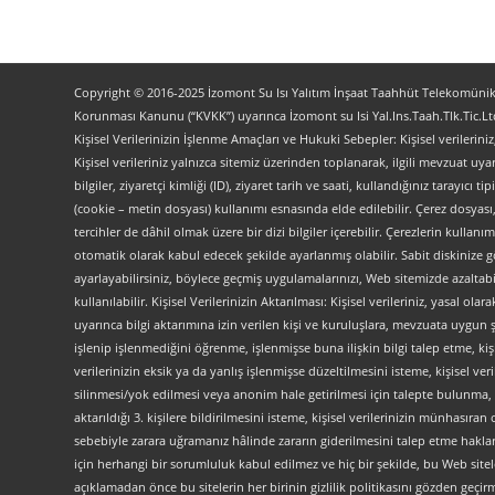
Copyright © 2016-2025 İzomont Su Isı Yalıtım İnşaat Taahhüt Telekomünikas
Korunması Kanunu (“KVKK”) uyarınca İzomont su Isi Yal.Ins.Taah.Tlk.Tic.Ltd
Kişisel Verilerinizin İşlenme Amaçları ve Hukuki Sebepler: Kişisel verilerini
Kişisel verileriniz yalnızca sitemiz üzerinden toplanarak, ilgili mevzuat uyar
bilgiler, ziyaretçi kimliği (ID), ziyaret tarih ve saati, kullandığınız tarayıcı 
(cookie – metin dosyası) kullanımı esnasında elde edilebilir. Çerez dosyası
tercihler de dâhil olmak üzere bir dizi bilgiler içerebilir. Çerezlerin kullanım
otomatik olarak kabul edecek şekilde ayarlanmış olabilir. Sabit diskinize gö
ayarlayabilirsiniz, böylece geçmiş uygulamalarınızı, Web sitemizde azaltabilir
kullanılabilir. Kişisel Verilerinizin Aktarılması: Kişisel verileriniz, yas
uyarınca bilgi aktarımına izin verilen kişi ve kuruluşlara, mevzuata uygun 
işlenip işlenmediğini öğrenme, işlenmişse buna ilişkin bilgi talep etme, kiş
verilerinizin eksik ya da yanlış işlenmişse düzeltilmesini isteme, kişisel 
silinmesi/yok edilmesi veya anonim hale getirilmesi için talepte bulunma, 
aktarıldığı 3. kişilere bildirilmesini isteme, kişisel verilerinizin münhasır
sebebiyle zarara uğramanız hâlinde zararın giderilmesini talep etme haklarını
için herhangi bir sorumluluk kabul edilmez ve hiç bir şekilde, bu Web site
açıklamadan önce bu sitelerin her birinin gizlilik politikasını gözden geçirme