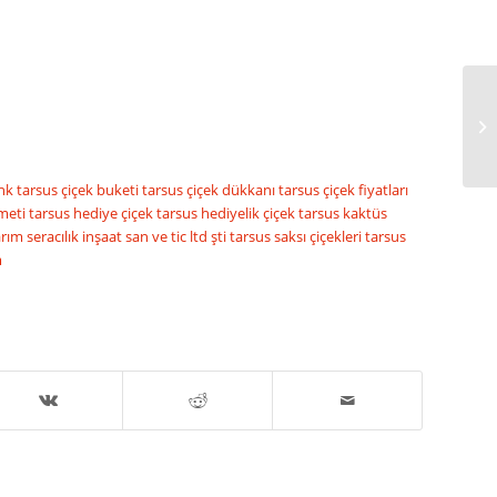
FE
enk
tarsus çiçek buketi
tarsus çiçek dükkanı
tarsus çiçek fiyatları
emeti
tarsus hediye çiçek
tarsus hediyelik çiçek
tarsus kaktüs
ım seracılık inşaat san ve tic ltd şti
tarsus saksı çiçekleri
tarsus
m