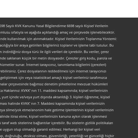
 Sayılı KVK Kanunu Yasal Bilgilendirme 6698 sayılı Kişisel Verilerin
lusu sıfatıyla ve aşağıda açıklandığı amaç ve çerçevede işlenebilecektir.
lerinde kullanılmak için alınmaktadır. Kişisel Verilerinizin Toplanma Yöntemi:
lığıyla bir araya getirilen bilgileriniz toplanır ve işleme tabi tutulur. Bu
indirdiğiniz dosya türü ile ilgili verileri de içerebilir. Bu veriler, çerez
kinde saklanan küçük bir metin dosyasıdır. Çerezler giriş kodu, parola ve
 hizmetler sunar. İnternet tarayıcınız, tanımlama bilgilerini (çerezleri)
bilirsiniz. Çerez dosyalarının reddedilmesi için internet tarayıcınızı
liştirmek için veya istatistiksel amaçlı kişisel verileriniz tarafımızca
ırlamalar çerçevesinde bağımsız denetim şirketlerine mevzuat hükümleri
ca Haklarınız: KVKK’ nın 11. maddesi kapsamında; kişisel verilerinizin
urt içinde ve/veya yurt dışında aktarıldığı 3. kişileri öğrenme, kişisel
maması halinde KVKK’ nın 7. Maddesi kapsamında kişisel verilerinizin
ya silme/yok etme/anonim hale getirme işlemlerinin kişisel verilerinizin
linde itiraz etme, kişisel verilerinizin kanuna aykırı olarak işlenmesi
f web sitelerine bağlantılar içerebilir. Bu sitelerin gizlilik politikaları
e uygun olup olmadığı garanti edilmez. Herhangi bir kişisel veri
, doğruluğu, eksiksiz olması, güvenilirliği, yeterliliği ve güncelliği hiçbir