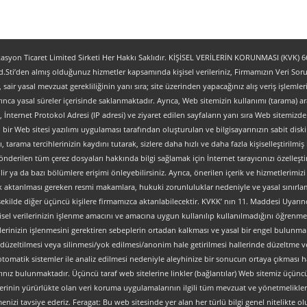
yon Ticaret Limited Sirketi Her Hakkı Saklıdır. KİŞİSEL VERİLERİN KORUNMASI (KVK) 6698
.Sti’den almış olduğunuz hizmetler kapsamında kişisel verileriniz, Firmamızın Veri Sorum
z, sair yasal mevzuat gerekliliğinin yanı sıra; site üzerinden yapacağınız alış veriş işlem
ınca yasal süreler içerisinde saklanmaktadır. Ayrıca, Web sitemizin kullanımı (tarama) aracı
tipi, İnternet Protokol Adresi (IP adresi) ve ziyaret edilen sayfaların yanı sıra Web sitemizden 
, bir Web sitesi yazılımı uygulaması tarafından oluşturulan ve bilgisayarınızın sabit dis
ı, tarama tercihlerinizin kaydını tutarak, sizlere daha hızlı ve daha fazla kişiselleştirilmiş
nderilen tüm çerez dosyaları hakkında bilgi sağlamak için İnternet tarayıcınızı özelleştire
 ya da bazı bölümlere erişimi önleyebilirsiniz. Ayrıca, önerilen içerik ve hizmetlerimizi ge
al olarak aktarılması gereken resmi makamlara, hukuki zorunluluklar nedeniyle ve yasal sın
şekilde diğer üçüncü kişilere firmamızca aktarılabilecektir. KVKK’ nın 11. Maddesi Uyarın
isel verilerinizin işlenme amacını ve amacına uygun kullanılıp kullanılmadığını öğrenme, y
verilerinizin işlenmesini gerektiren sebeplerin ortadan kalkması ve yasal bir engel bulun
düzeltilmesi veya silinmesi/yok edilmesi/anonim hale getirilmesi hallerinde düzeltme ve
an otomatik sistemler ile analiz edilmesi nedeniyle aleyhinize bir sonucun ortaya çıkması ha
z bulunmaktadır. Üçüncü taraf web sitelerine linkler (bağlantılar) Web sitemiz üçüncü tara
lerinin yürürlükte olan veri koruma uygulamalarının ilgili tüm mevzuat ve yönetmelikler
nizi tavsiye ederiz. Feragat: Bu web sitesinde yer alan her türlü bilgi genel nitelikte olup