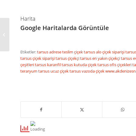
Harita
Google Haritalarda Görüntüle
FETHİYE KUAFÖR NAİL
Etiketler:
tarsus adrese teslim çiçek
tarsus alo çiçek siparişi
tarsu
tarsus çiçek siparişi
tarsus çiçekçi
tarsus en yakın çiçekçi
tarsus ev
çeşitleri
tarsus karanfil
tarsus kutuda çiçek
tarsus ofis çiçekleri
t
teraryum
tarsus ucuz çiçek
tarsus vazoda çiçek
www.akdenizesn