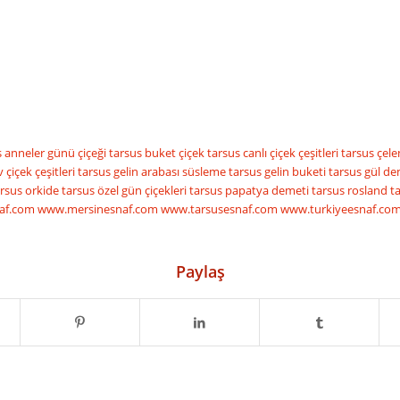
s anneler günü çiçeği
tarsus buket çiçek
tarsus canlı çiçek çeşitleri
tarsus çel
 çiçek çeşitleri
tarsus gelin arabası süsleme
tarsus gelin buketi
tarsus gül d
arsus orkide
tarsus özel gün çiçekleri
tarsus papatya demeti
tarsus rosland tar
af.com
www.mersinesnaf.com
www.tarsusesnaf.com
www.turkiyeesnaf.co
Paylaş