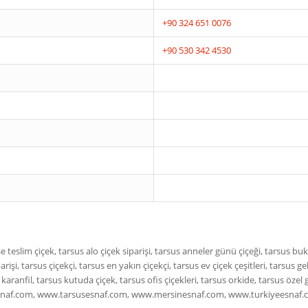
+90 324 651 0076
+90 530 342 4530
e teslim çiçek, tarsus alo çiçek siparişi, tarsus anneler günü çiçeği, tarsus buke
parişi, tarsus çiçekçi, tarsus en yakın çiçekçi, tarsus ev çiçek çeşitleri, tarsus
 karanfil, tarsus kutuda çiçek, tarsus ofis çiçekleri, tarsus orkide, tarsus özel
zesnaf.com, www.tarsusesnaf.com, www.mersinesnaf.com, www.turkiyeesnaf