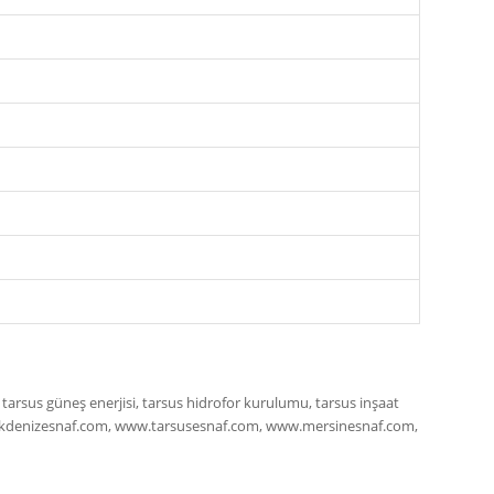
z, tarsus güneş enerjisi, tarsus hidrofor kurulumu, tarsus inşaat
 www.akdenizesnaf.com, www.tarsusesnaf.com, www.mersinesnaf.com,