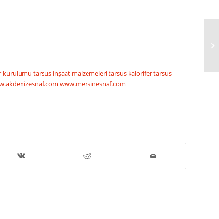
TA
or kurulumu
tarsus inşaat malzemeleri
tarsus kalorifer
tarsus
w.akdenizesnaf.com
www.mersinesnaf.com