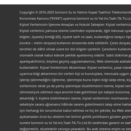
Copyright © 2016-2025 İzomont Su Isı Yalıtım İnşaat Taahhüt Telekomünikas
Korunması Kanunu (“KVKK”) uyarınca İzomont su Isi Yal.Ins.Taah.Tlk.Tic.Ltd
Kişisel Verilerinizin İşlenme Amaçları ve Hukuki Sebepler: Kişisel verilerini
Kişisel verileriniz yalnızca sitemiz üzerinden toplanarak, ilgili mevzuat uyar
bilgiler, ziyaretçi kimliği (ID), ziyaret tarih ve saati, kullandığınız tarayıcı 
(cookie – metin dosyası) kullanımı esnasında elde edilebilir. Çerez dosyası
tercihler de dâhil olmak üzere bir dizi bilgiler içerebilir. Çerezlerin kullanım
otomatik olarak kabul edecek şekilde ayarlanmış olabilir. Sabit diskinize gö
ayarlayabilirsiniz, böylece geçmiş uygulamalarınızı, Web sitemizde azaltabilir
kullanılabilir. Kişisel Verilerinizin Aktarılması: Kişisel verileriniz, yas
uyarınca bilgi aktarımına izin verilen kişi ve kuruluşlara, mevzuata uygun 
işlenip işlenmediğini öğrenme, işlenmişse buna ilişkin bilgi talep etme, kiş
verilerinizin eksik ya da yanlış işlenmişse düzeltilmesini isteme, kişisel 
silinmesi/yok edilmesi veya anonim hale getirilmesi için talepte bulunma, 
aktarıldığı 3. kişilere bildirilmesini isteme, kişisel verilerinizin münhasır
sebebiyle zarara uğramanız hâlinde zararın giderilmesini talep etme haklarını
için herhangi bir sorumluluk kabul edilmez ve hiç bir şekilde, bu Web site
açıklamadan önce bu sitelerin her birinin gizlilik politikasını gözden geçirme
surette İzomont su Isi Yal.Ins.Taah.Tlk.Tic.Ltd.Sti tarafından garanti ve ta
değiştirebilir, düzeltebilir ve/veya çıkarabilir. Bu web sitesine erişim 