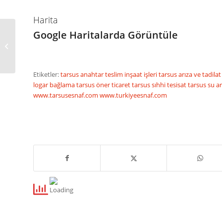
Harita
Google Haritalarda Görüntüle
İSKENDERUN BERİL DOĞALGAZ
Etiketler:
tarsus anahtar teslim inşaat işleri
tarsus arıza ve tadila
logar bağlama
tarsus öner ticaret
tarsus sıhhi tesisat
tarsus su ar
www.tarsusesnaf.com
www.turkiyeesnaf.com