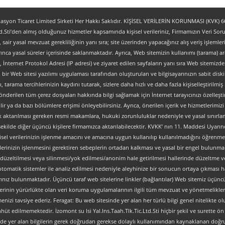
yon Ticaret Limited Sirketi Her Hakkı Saklıdır. KİŞİSEL VERİLERİN KORUNMASI (KVK) 6698
.Sti’den almış olduğunuz hizmetler kapsamında kişisel verileriniz, Firmamızın Veri Sorum
z, sair yasal mevzuat gerekliliğinin yanı sıra; site üzerinden yapacağınız alış veriş işlem
ınca yasal süreler içerisinde saklanmaktadır. Ayrıca, Web sitemizin kullanımı (tarama) aracı
tipi, İnternet Protokol Adresi (IP adresi) ve ziyaret edilen sayfaların yanı sıra Web sitemizden 
, bir Web sitesi yazılımı uygulaması tarafından oluşturulan ve bilgisayarınızın sabit dis
ı, tarama tercihlerinizin kaydını tutarak, sizlere daha hızlı ve daha fazla kişiselleştirilmiş
nderilen tüm çerez dosyaları hakkında bilgi sağlamak için İnternet tarayıcınızı özelleştire
 ya da bazı bölümlere erişimi önleyebilirsiniz. Ayrıca, önerilen içerik ve hizmetlerimizi ge
al olarak aktarılması gereken resmi makamlara, hukuki zorunluluklar nedeniyle ve yasal sın
şekilde diğer üçüncü kişilere firmamızca aktarılabilecektir. KVKK’ nın 11. Maddesi Uyarın
isel verilerinizin işlenme amacını ve amacına uygun kullanılıp kullanılmadığını öğrenme, y
verilerinizin işlenmesini gerektiren sebeplerin ortadan kalkması ve yasal bir engel bulun
düzeltilmesi veya silinmesi/yok edilmesi/anonim hale getirilmesi hallerinde düzeltme ve
an otomatik sistemler ile analiz edilmesi nedeniyle aleyhinize bir sonucun ortaya çıkması ha
z bulunmaktadır. Üçüncü taraf web sitelerine linkler (bağlantılar) Web sitemiz üçüncü tara
lerinin yürürlükte olan veri koruma uygulamalarının ilgili tüm mevzuat ve yönetmelikler
nizi tavsiye ederiz. Feragat: Bu web sitesinde yer alan her türlü bilgi genel nitelikte olup
ahhüt edilmemektedir. İzomont su Isi Yal.Ins.Taah.Tlk.Tic.Ltd.Sti hiçbir şekil ve surette
ve sitede yer alan bilgilerin gerek doğrudan gerekse dolaylı kullanımından kaynaklanan 