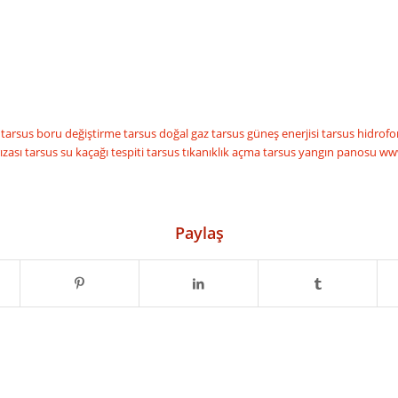
t
tarsus boru değiştirme
tarsus doğal gaz
tarsus güneş enerjisi
tarsus hidrof
ızası
tarsus su kaçağı tespiti
tarsus tıkanıklık açma
tarsus yangın panosu
ww
Paylaş