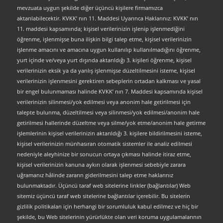
mevzuata uygun şekilde diğer üçüncü kişilere firmamızca
aktarılabilecektir. KVKK’ nın 11. Maddesi Uyarınca Haklarınız: KVKK’ nın
11. maddesi kapsamında; kişisel verilerinizin işlenip işlenmediğini
öğrenme, işlenmişse buna ilişkin bilgi talep etme, kişisel verilerinizin
işlenme amacını ve amacına uygun kullanılıp kullanılmadığını öğrenme,
yurt içinde ve/veya yurt dışında aktarıldığı 3. kişileri öğrenme, kişisel
verilerinizin eksik ya da yanlış işlenmişse düzeltilmesini isteme, kişisel
verilerinizin işlenmesini gerektiren sebeplerin ortadan kalkması ve yasal
bir engel bulunmaması halinde KVKK’ nın 7. Maddesi kapsamında kişisel
verilerinizin silinmesi/yok edilmesi veya anonim hale getirilmesi için
talepte bulunma, düzeltilmesi veya silinmesi/yok edilmesi/anonim hale
getirilmesi hallerinde düzeltme veya silme/yok etme/anonim hale getirme
işlemlerinin kişisel verilerinizin aktarıldığı 3. kişilere bildirilmesini isteme,
kişisel verilerinizin münhasıran otomatik sistemler ile analiz edilmesi
nedeniyle aleyhinize bir sonucun ortaya çıkması halinde itiraz etme,
kişisel verilerinizin kanuna aykırı olarak işlenmesi sebebiyle zarara
uğramanız hâlinde zararın giderilmesini talep etme haklarınız
bulunmaktadır. Üçüncü taraf web sitelerine linkler (bağlantılar) Web
sitemiz üçüncü taraf web sitelerine bağlantılar içerebilir. Bu sitelerin
gizlilik politikaları için herhangi bir sorumluluk kabul edilmez ve hiç bir
şekilde, bu Web sitelerinin yürürlükte olan veri koruma uygulamalarının