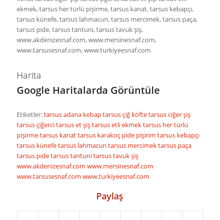
ekmek, tarsus her türlü pişirme, tarsus kanat, tarsus kebapçı,
tarsus künefe, tarsus lahmacun, tarsus mercimek, tarsus paça,
tarsus pide, tarsus tantuni, tarsus tavuk şiş,
www.akdenizesnaf.com, www.mersinesnaf.com,
www.tarsusesnaf.com, www.turkiyeesnaf.com
Harita
Google Haritalarda Görüntüle
Etiketler:
tarsus adana kebap
tarsus çiğ köfte
tarsus ciğer şiş
tarsus çiğerci
tarsus et şiş
tarsus etli ekmek
tarsus her türlü
pişirme
tarsus kanat
tarsus karakoç pide pişirim
tarsus kebapçı
tarsus künefe
tarsus lahmacun
tarsus mercimek
tarsus paça
tarsus pide
tarsus tantuni
tarsus tavuk şiş
www.akdenizesnaf.com
www.mersinesnaf.com
www.tarsusesnaf.com
www.turkiyeesnaf.com
Paylaş