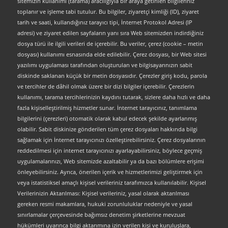
sitemizin kullanımı (tarama) aracılığıyla bir araya getirilen bilgileriniz
toplanır ve işleme tabi tutulur. Bu bilgiler, ziyaretçi kimliği (ID), ziyaret
tarih ve saati, kullandığınız tarayıcı tipi, İnternet Protokol Adresi (IP
adresi) ve ziyaret edilen sayfaların yanı sıra Web sitemizden indirdiğiniz
dosya türü ile ilgili verileri de içerebilir. Bu veriler, çerez (cookie – metin
dosyası) kullanımı esnasında elde edilebilir. Çerez dosyası, bir Web sitesi
yazılımı uygulaması tarafından oluşturulan ve bilgisayarınızın sabit
diskinde saklanan küçük bir metin dosyasıdır. Çerezler giriş kodu, parola
ve tercihler de dâhil olmak üzere bir dizi bilgiler içerebilir. Çerezlerin
kullanımı, tarama tercihlerinizin kaydını tutarak, sizlere daha hızlı ve daha
fazla kişiselleştirilmiş hizmetler sunar. İnternet tarayıcınız, tanımlama
bilgilerini (çerezleri) otomatik olarak kabul edecek şekilde ayarlanmış
olabilir. Sabit diskinize gönderilen tüm çerez dosyaları hakkında bilgi
sağlamak için İnternet tarayıcınızı özelleştirebilirsiniz. Çerez dosyalarının
reddedilmesi için internet tarayıcınızı ayarlayabilirsiniz, böylece geçmiş
uygulamalarınızı, Web sitemizde azaltabilir ya da bazı bölümlere erişimi
önleyebilirsiniz. Ayrıca, önerilen içerik ve hizmetlerimizi geliştirmek için
veya istatistiksel amaçlı kişisel verileriniz tarafımızca kullanılabilir. Kişisel
Verilerinizin Aktarılması: Kişisel verileriniz, yasal olarak aktarılması
gereken resmi makamlara, hukuki zorunluluklar nedeniyle ve yasal
sınırlamalar çerçevesinde bağımsız denetim şirketlerine mevzuat
hükümleri uyarınca bilgi aktarımına izin verilen kişi ve kuruluşlara,