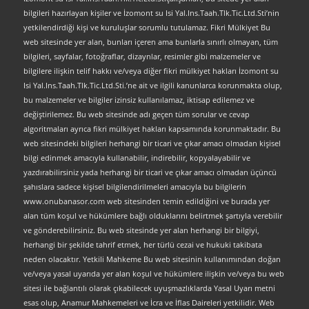
bilgileri hazırlayan kişiler ve İzomont su Isi Yal.Ins.Taah.Tlk.Tic.Ltd.Sti’nin
yetkilendirdiği kişi ve kuruluşlar sorumlu tutulamaz. Fikri Mülkiyet Bu
web sitesinde yer alan, bunları içeren ama bunlarla sınırlı olmayan, tüm
bilgileri, sayfalar, fotoğraflar, dizaynlar, resimler gibi malzemeler ve
bilgilere ilişkin telif hakkı ve/veya diğer fikri mülkiyet hakları İzomont su
Isi Yal.Ins.Taah.Tlk.Tic.Ltd.Sti.’ne ait ve ilgili kanunlarca korunmakta olup,
bu malzemeler ve bilgiler izinsiz kullanılamaz, iktisap edilemez ve
değiştirilemez. Bu web sitesinde adı geçen tüm sorular ve cevap
algoritmaları ayrıca fikri mülkiyet hakları kapsamında korunmaktadır. Bu
web sitesindeki bilgileri herhangi bir ticari ve çıkar amacı olmadan kişisel
bilgi edinmek amacıyla kullanabilir, indirebilir, kopyalayabilir ve
yazdırabilirsiniz yada herhangi bir ticari ve çıkar amacı olmadan üçüncü
şahıslara sadece kişisel bilgilendirilmeleri amacıyla bu bilgilerin
www.onubanasor.com web sitesinden temin edildiğini ve burada yer
alan tüm koşul ve hükümlere bağlı olduklarını belirtmek şartıyla verebilir
ve gönderebilirsiniz. Bu web sitesinde yer alan herhangi bir bilgiyi,
herhangi bir şekilde tahrif etmek, her türlü cezai ve hukuki takibata
neden olacaktır. Yetkili Mahkeme Bu web sitesinin kullanımından doğan
ve/veya yasal uyarıda yer alan koşul ve hükümlere ilişkin ve/veya bu web
sitesi ile bağlantılı olarak çıkabilecek uyuşmazlıklarda Yasal Uyarı metni
esas olup, Anamur Mahkemeleri ve İcra ve İflas Daireleri yetkilidir. Web