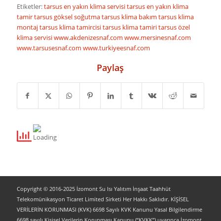
Etiketler:
tarsus en yakın klima servisi
tarsus en yakın klima
tamir
tarsus göksel soğutma
tarsus klima bakım
tarsus klima
montaj
tarsus klima tamircisi
tarsus klima tamiri
tarsus özel
klima servisi
www.akdenizesnaf.com
www.mersinesnaf.com
www.tarsusesnaf.com
www.turkiyeesnaf.com
Paylaş
Copyright © 2016-2025 İzomont Su Isı Yalıtım İnşaat Taahhüt
Telekomünikasyon Ticaret Limited Sirketi Her Hakkı Saklıdır. KİŞİSEL
VERİLERİN KORUNMASI (KVK) 6698 Sayılı KVK Kanunu Yasal Bilgilendirme
6698 sayılı Kişisel Verilerin Korunması Kanunu (“KVKK”) uyarınca İzomont