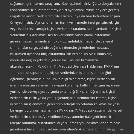
sağlamak için İnternet tarayıcınızı özelleştirebilirsiniz. Çerez dosyalarının
reddedilmesi için internet tarayıcınızı ayarlayabilirsiniz, böylece geçmiş
uygulamalarınızı, Web sitemizde azaltabilir ya da bazı bölümlere erişimi
önleyebilirsiniz. Ayrıca, önerilen içerik ve hizmetlerimizi geliştirmek için
veya istatistiksel amaçlı kişisel verileriniz tarafımızca kullanılabilir. Kişisel
Verilerinizin Aktarılması: Kişisel verileriniz, yasal olarak aktarılması
gereken resmi makamlara, hukuki zorunluluklar nedeniyle ve yasal
sınırlamalar çerçevesinde bağımsız denetim şirketlerine mevzuat
hükümleri uyarınca bilgi aktarımına izin verilen kişi ve kuruluşlara,
mevzuata uygun şekilde diğer üçüncü kişilere firmamızca
aktarılabilecektir. KVKK’ nın 11. Maddesi Uyarınca Haklarınız: KVKK’ nın
11. maddesi kapsamında; kişisel verilerinizin işlenip işlenmediğini
öğrenme, işlenmişse buna ilişkin bilgi talep etme, kişisel verilerinizin
işlenme amacını ve amacına uygun kullanılıp kullanılmadığını öğrenme,
yurt içinde ve/veya yurt dışında aktarıldığı 3. kişileri öğrenme, kişisel
verilerinizin eksik ya da yanlış işlenmişse düzeltilmesini isteme, kişisel
verilerinizin işlenmesini gerektiren sebeplerin ortadan kalkması ve yasal
bir engel bulunmaması halinde KVKK’ nın 7. Maddesi kapsamında kişisel
verilerinizin silinmesi/yok edilmesi veya anonim hale getirilmesi için
talepte bulunma, düzeltilmesi veya silinmesi/yok edilmesi/anonim hale
getirilmesi hallerinde düzeltme veya silme/yok etme/anonim hale getirme