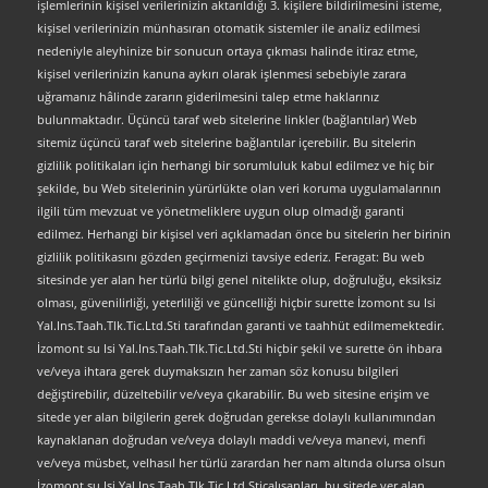
işlemlerinin kişisel verilerinizin aktarıldığı 3. kişilere bildirilmesini isteme,
kişisel verilerinizin münhasıran otomatik sistemler ile analiz edilmesi
nedeniyle aleyhinize bir sonucun ortaya çıkması halinde itiraz etme,
kişisel verilerinizin kanuna aykırı olarak işlenmesi sebebiyle zarara
uğramanız hâlinde zararın giderilmesini talep etme haklarınız
bulunmaktadır. Üçüncü taraf web sitelerine linkler (bağlantılar) Web
sitemiz üçüncü taraf web sitelerine bağlantılar içerebilir. Bu sitelerin
gizlilik politikaları için herhangi bir sorumluluk kabul edilmez ve hiç bir
şekilde, bu Web sitelerinin yürürlükte olan veri koruma uygulamalarının
ilgili tüm mevzuat ve yönetmeliklere uygun olup olmadığı garanti
edilmez. Herhangi bir kişisel veri açıklamadan önce bu sitelerin her birinin
gizlilik politikasını gözden geçirmenizi tavsiye ederiz. Feragat: Bu web
sitesinde yer alan her türlü bilgi genel nitelikte olup, doğruluğu, eksiksiz
olması, güvenilirliği, yeterliliği ve güncelliği hiçbir surette İzomont su Isi
Yal.Ins.Taah.Tlk.Tic.Ltd.Sti tarafından garanti ve taahhüt edilmemektedir.
İzomont su Isi Yal.Ins.Taah.Tlk.Tic.Ltd.Sti hiçbir şekil ve surette ön ihbara
ve/veya ihtara gerek duymaksızın her zaman söz konusu bilgileri
değiştirebilir, düzeltebilir ve/veya çıkarabilir. Bu web sitesine erişim ve
sitede yer alan bilgilerin gerek doğrudan gerekse dolaylı kullanımından
kaynaklanan doğrudan ve/veya dolaylı maddi ve/veya manevi, menfi
ve/veya müsbet, velhasıl her türlü zarardan her nam altında olursa olsun
İzomont su Isi Yal.Ins.Taah.Tlk.Tic.Ltd.Stiçalışanları, bu sitede yer alan