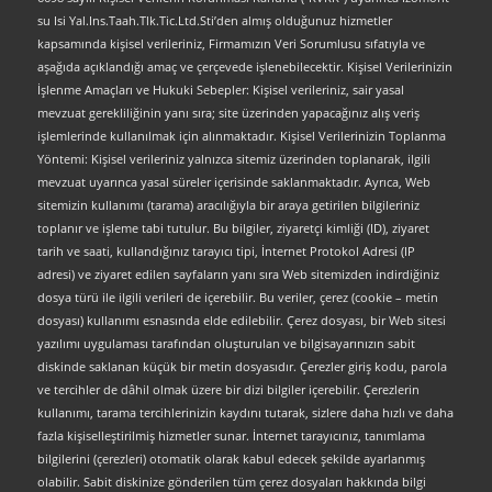
su Isi Yal.Ins.Taah.Tlk.Tic.Ltd.Sti’den almış olduğunuz hizmetler
kapsamında kişisel verileriniz, Firmamızın Veri Sorumlusu sıfatıyla ve
aşağıda açıklandığı amaç ve çerçevede işlenebilecektir. Kişisel Verilerinizin
İşlenme Amaçları ve Hukuki Sebepler: Kişisel verileriniz, sair yasal
mevzuat gerekliliğinin yanı sıra; site üzerinden yapacağınız alış veriş
işlemlerinde kullanılmak için alınmaktadır. Kişisel Verilerinizin Toplanma
Yöntemi: Kişisel verileriniz yalnızca sitemiz üzerinden toplanarak, ilgili
mevzuat uyarınca yasal süreler içerisinde saklanmaktadır. Ayrıca, Web
sitemizin kullanımı (tarama) aracılığıyla bir araya getirilen bilgileriniz
toplanır ve işleme tabi tutulur. Bu bilgiler, ziyaretçi kimliği (ID), ziyaret
tarih ve saati, kullandığınız tarayıcı tipi, İnternet Protokol Adresi (IP
adresi) ve ziyaret edilen sayfaların yanı sıra Web sitemizden indirdiğiniz
dosya türü ile ilgili verileri de içerebilir. Bu veriler, çerez (cookie – metin
dosyası) kullanımı esnasında elde edilebilir. Çerez dosyası, bir Web sitesi
yazılımı uygulaması tarafından oluşturulan ve bilgisayarınızın sabit
diskinde saklanan küçük bir metin dosyasıdır. Çerezler giriş kodu, parola
ve tercihler de dâhil olmak üzere bir dizi bilgiler içerebilir. Çerezlerin
kullanımı, tarama tercihlerinizin kaydını tutarak, sizlere daha hızlı ve daha
fazla kişiselleştirilmiş hizmetler sunar. İnternet tarayıcınız, tanımlama
bilgilerini (çerezleri) otomatik olarak kabul edecek şekilde ayarlanmış
olabilir. Sabit diskinize gönderilen tüm çerez dosyaları hakkında bilgi