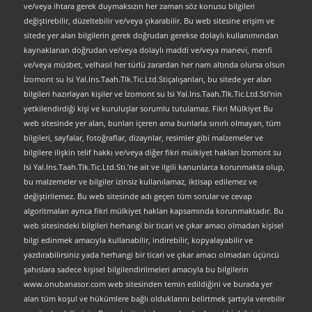
ve/veya ihtara gerek duymaksızın her zaman söz konusu bilgileri
değiştirebilir, düzeltebilir ve/veya çıkarabilir. Bu web sitesine erişim ve
sitede yer alan bilgilerin gerek doğrudan gerekse dolaylı kullanımından
kaynaklanan doğrudan ve/veya dolaylı maddi ve/veya manevi, menfi
ve/veya müsbet, velhasıl her türlü zarardan her nam altında olursa olsun
İzomont su Isi Yal.Ins.Taah.Tlk.Tic.Ltd.Stiçalışanları, bu sitede yer alan
bilgileri hazırlayan kişiler ve İzomont su Isi Yal.Ins.Taah.Tlk.Tic.Ltd.Sti’nin
yetkilendirdiği kişi ve kuruluşlar sorumlu tutulamaz. Fikri Mülkiyet Bu
web sitesinde yer alan, bunları içeren ama bunlarla sınırlı olmayan, tüm
bilgileri, sayfalar, fotoğraflar, dizaynlar, resimler gibi malzemeler ve
bilgilere ilişkin telif hakkı ve/veya diğer fikri mülkiyet hakları İzomont su
Isi Yal.Ins.Taah.Tlk.Tic.Ltd.Sti.’ne ait ve ilgili kanunlarca korunmakta olup,
bu malzemeler ve bilgiler izinsiz kullanılamaz, iktisap edilemez ve
değiştirilemez. Bu web sitesinde adı geçen tüm sorular ve cevap
algoritmaları ayrıca fikri mülkiyet hakları kapsamında korunmaktadır. Bu
web sitesindeki bilgileri herhangi bir ticari ve çıkar amacı olmadan kişisel
bilgi edinmek amacıyla kullanabilir, indirebilir, kopyalayabilir ve
yazdırabilirsiniz yada herhangi bir ticari ve çıkar amacı olmadan üçüncü
şahıslara sadece kişisel bilgilendirilmeleri amacıyla bu bilgilerin
www.onubanasor.com web sitesinden temin edildiğini ve burada yer
alan tüm koşul ve hükümlere bağlı olduklarını belirtmek şartıyla verebilir