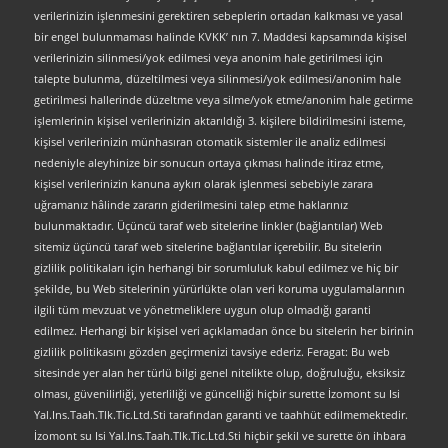
verilerinizin işlenmesini gerektiren sebeplerin ortadan kalkması ve yasal
bir engel bulunmaması halinde KVKK’ nın 7. Maddesi kapsamında kişisel
verilerinizin silinmesi/yok edilmesi veya anonim hale getirilmesi için
talepte bulunma, düzeltilmesi veya silinmesi/yok edilmesi/anonim hale
getirilmesi hallerinde düzeltme veya silme/yok etme/anonim hale getirme
işlemlerinin kişisel verilerinizin aktarıldığı 3. kişilere bildirilmesini isteme,
kişisel verilerinizin münhasıran otomatik sistemler ile analiz edilmesi
nedeniyle aleyhinize bir sonucun ortaya çıkması halinde itiraz etme,
kişisel verilerinizin kanuna aykırı olarak işlenmesi sebebiyle zarara
uğramanız hâlinde zararın giderilmesini talep etme haklarınız
bulunmaktadır. Üçüncü taraf web sitelerine linkler (bağlantılar) Web
sitemiz üçüncü taraf web sitelerine bağlantılar içerebilir. Bu sitelerin
gizlilik politikaları için herhangi bir sorumluluk kabul edilmez ve hiç bir
şekilde, bu Web sitelerinin yürürlükte olan veri koruma uygulamalarının
ilgili tüm mevzuat ve yönetmeliklere uygun olup olmadığı garanti
edilmez. Herhangi bir kişisel veri açıklamadan önce bu sitelerin her birinin
gizlilik politikasını gözden geçirmenizi tavsiye ederiz. Feragat: Bu web
sitesinde yer alan her türlü bilgi genel nitelikte olup, doğruluğu, eksiksiz
olması, güvenilirliği, yeterliliği ve güncelliği hiçbir surette İzomont su Isi
Yal.Ins.Taah.Tlk.Tic.Ltd.Sti tarafından garanti ve taahhüt edilmemektedir.
İzomont su Isi Yal.Ins.Taah.Tlk.Tic.Ltd.Sti hiçbir şekil ve surette ön ihbara