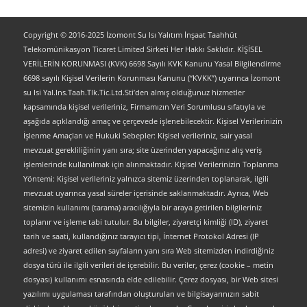
Copyright © 2016-2025 İzomont Su Isı Yalıtım İnşaat Taahhüt
Telekomünikasyon Ticaret Limited Sirketi Her Hakkı Saklıdır. KİŞİSEL
VERİLERİN KORUNMASI (KVK) 6698 Sayılı KVK Kanunu Yasal Bilgilendirme
6698 sayılı Kişisel Verilerin Korunması Kanunu (“KVKK”) uyarınca İzomont
su Isi Yal.Ins.Taah.Tlk.Tic.Ltd.Sti’den almış olduğunuz hizmetler
kapsamında kişisel verileriniz, Firmamızın Veri Sorumlusu sıfatıyla ve
aşağıda açıklandığı amaç ve çerçevede işlenebilecektir. Kişisel Verilerinizin
İşlenme Amaçları ve Hukuki Sebepler: Kişisel verileriniz, sair yasal
mevzuat gerekliliğinin yanı sıra; site üzerinden yapacağınız alış veriş
işlemlerinde kullanılmak için alınmaktadır. Kişisel Verilerinizin Toplanma
Yöntemi: Kişisel verileriniz yalnızca sitemiz üzerinden toplanarak, ilgili
mevzuat uyarınca yasal süreler içerisinde saklanmaktadır. Ayrıca, Web
sitemizin kullanımı (tarama) aracılığıyla bir araya getirilen bilgileriniz
toplanır ve işleme tabi tutulur. Bu bilgiler, ziyaretçi kimliği (ID), ziyaret
tarih ve saati, kullandığınız tarayıcı tipi, İnternet Protokol Adresi (IP
adresi) ve ziyaret edilen sayfaların yanı sıra Web sitemizden indirdiğiniz
dosya türü ile ilgili verileri de içerebilir. Bu veriler, çerez (cookie – metin
dosyası) kullanımı esnasında elde edilebilir. Çerez dosyası, bir Web sitesi
yazılımı uygulaması tarafından oluşturulan ve bilgisayarınızın sabit