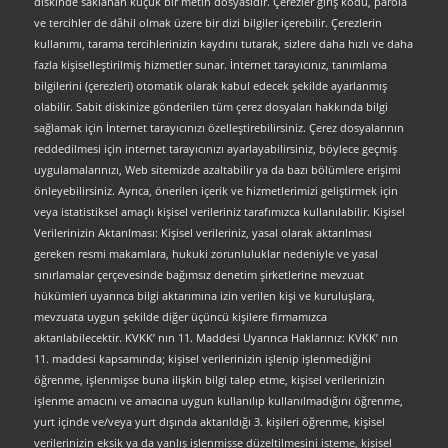
diskinde saklanan küçük bir metin dosyasıdır. Çerezler giriş kodu, parola
ve tercihler de dâhil olmak üzere bir dizi bilgiler içerebilir. Çerezlerin
kullanımı, tarama tercihlerinizin kaydını tutarak, sizlere daha hızlı ve daha
fazla kişiselleştirilmiş hizmetler sunar. İnternet tarayıcınız, tanımlama
bilgilerini (çerezleri) otomatik olarak kabul edecek şekilde ayarlanmış
olabilir. Sabit diskinize gönderilen tüm çerez dosyaları hakkında bilgi
sağlamak için İnternet tarayıcınızı özelleştirebilirsiniz. Çerez dosyalarının
reddedilmesi için internet tarayıcınızı ayarlayabilirsiniz, böylece geçmiş
uygulamalarınızı, Web sitemizde azaltabilir ya da bazı bölümlere erişimi
önleyebilirsiniz. Ayrıca, önerilen içerik ve hizmetlerimizi geliştirmek için
veya istatistiksel amaçlı kişisel verileriniz tarafımızca kullanılabilir. Kişisel
Verilerinizin Aktarılması: Kişisel verileriniz, yasal olarak aktarılması
gereken resmi makamlara, hukuki zorunluluklar nedeniyle ve yasal
sınırlamalar çerçevesinde bağımsız denetim şirketlerine mevzuat
hükümleri uyarınca bilgi aktarımına izin verilen kişi ve kuruluşlara,
mevzuata uygun şekilde diğer üçüncü kişilere firmamızca
aktarılabilecektir. KVKK’ nın 11. Maddesi Uyarınca Haklarınız: KVKK’ nın
11. maddesi kapsamında; kişisel verilerinizin işlenip işlenmediğini
öğrenme, işlenmişse buna ilişkin bilgi talep etme, kişisel verilerinizin
işlenme amacını ve amacına uygun kullanılıp kullanılmadığını öğrenme,
yurt içinde ve/veya yurt dışında aktarıldığı 3. kişileri öğrenme, kişisel
verilerinizin eksik ya da yanlış işlenmişse düzeltilmesini isteme, kişisel