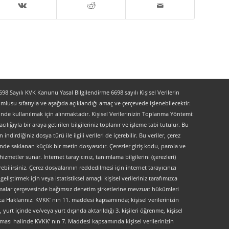
 Sayılı KVK Kanunu Yasal Bilgilendirme 6698 sayılı Kişisel Verilerin
lusu sıfatıyla ve aşağıda açıklandığı amaç ve çerçevede işlenebilecektir.
lerinde kullanılmak için alınmaktadır. Kişisel Verilerinizin Toplanma Yöntemi:
lığıyla bir araya getirilen bilgileriniz toplanır ve işleme tabi tutulur. Bu
indirdiğiniz dosya türü ile ilgili verileri de içerebilir. Bu veriler, çerez
kinde saklanan küçük bir metin dosyasıdır. Çerezler giriş kodu, parola ve
 hizmetler sunar. İnternet tarayıcınız, tanımlama bilgilerini (çerezleri)
bilirsiniz. Çerez dosyalarının reddedilmesi için internet tarayıcınızı
liştirmek için veya istatistiksel amaçlı kişisel verileriniz tarafımızca
ırlamalar çerçevesinde bağımsız denetim şirketlerine mevzuat hükümleri
ca Haklarınız: KVKK’ nın 11. maddesi kapsamında; kişisel verilerinizin
urt içinde ve/veya yurt dışında aktarıldığı 3. kişileri öğrenme, kişisel
maması halinde KVKK’ nın 7. Maddesi kapsamında kişisel verilerinizin