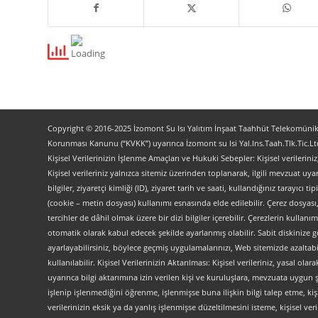
Copyright © 2016-2025 İzomont Su Isı Yalıtım İnşaat Taahhüt Telekomünikas
Korunması Kanunu (“KVKK”) uyarınca İzomont su Isi Yal.Ins.Taah.Tlk.Tic.Ltd
Kişisel Verilerinizin İşlenme Amaçları ve Hukuki Sebepler: Kişisel verilerini
Kişisel verileriniz yalnızca sitemiz üzerinden toplanarak, ilgili mevzuat uyar
bilgiler, ziyaretçi kimliği (ID), ziyaret tarih ve saati, kullandığınız tarayıcı 
(cookie – metin dosyası) kullanımı esnasında elde edilebilir. Çerez dosyası
tercihler de dâhil olmak üzere bir dizi bilgiler içerebilir. Çerezlerin kullanım
otomatik olarak kabul edecek şekilde ayarlanmış olabilir. Sabit diskinize gö
ayarlayabilirsiniz, böylece geçmiş uygulamalarınızı, Web sitemizde azaltabilir
kullanılabilir. Kişisel Verilerinizin Aktarılması: Kişisel verileriniz, yas
uyarınca bilgi aktarımına izin verilen kişi ve kuruluşlara, mevzuata uygun 
işlenip işlenmediğini öğrenme, işlenmişse buna ilişkin bilgi talep etme, kiş
verilerinizin eksik ya da yanlış işlenmişse düzeltilmesini isteme, kişisel 