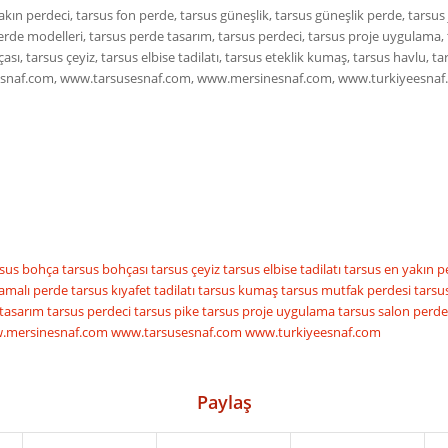
kın perdeci, tarsus fon perde, tarsus güneşlik, tarsus güneşlik perde, tarsus 
perde modelleri, tarsus perde tasarım, tarsus perdeci, tarsus proje uygulama, 
ı, tarsus çeyiz, tarsus elbise tadilatı, tarsus eteklik kumaş, tarsus havlu, ta
nizesnaf.com, www.tarsusesnaf.com, www.mersinesnaf.com, www.turkiyeesna
rsus bohça
tarsus bohçası
tarsus çeyiz
tarsus elbise tadilatı
tarsus en yakın p
lamalı perde
tarsus kıyafet tadilatı
tarsus kumaş
tarsus mutfak perdesi
tarsu
 tasarım
tarsus perdeci
tarsus pike
tarsus proje uygulama
tarsus salon perde
.mersinesnaf.com
www.tarsusesnaf.com
www.turkiyeesnaf.com
Paylaş