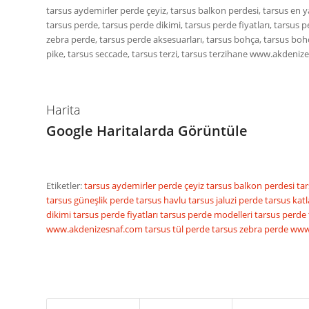
tarsus aydemirler perde çeyiz, tarsus balkon perdesi, tarsus en ya
tarsus perde, tarsus perde dikimi, tarsus perde fiyatları, tarsus 
zebra perde, tarsus perde aksesuarları, tarsus bohça, tarsus bohças
pike, tarsus seccade, tarsus terzi, tarsus terzihane www.akde
Harita
Google Haritalarda Görüntüle
Etiketler:
tarsus aydemirler perde çeyiz
tarsus balkon perdesi
ta
tarsus güneşlik perde
tarsus havlu
tarsus jaluzi perde
tarsus kat
dikimi
tarsus perde fiyatları
tarsus perde modelleri
tarsus perde
www.akdenizesnaf.com
tarsus tül perde
tarsus zebra perde
www