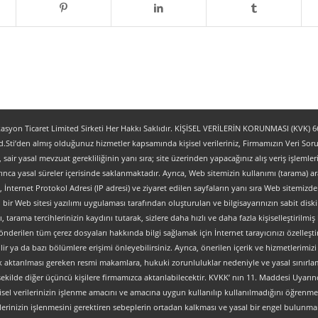
yon Ticaret Limited Sirketi Her Hakkı Saklıdır. KİŞİSEL VERİLERİN KORUNMASI (KVK) 6698
.Sti’den almış olduğunuz hizmetler kapsamında kişisel verileriniz, Firmamızın Veri Sorum
z, sair yasal mevzuat gerekliliğinin yanı sıra; site üzerinden yapacağınız alış veriş işlem
ınca yasal süreler içerisinde saklanmaktadır. Ayrıca, Web sitemizin kullanımı (tarama) aracı
tipi, İnternet Protokol Adresi (IP adresi) ve ziyaret edilen sayfaların yanı sıra Web sitemizden 
, bir Web sitesi yazılımı uygulaması tarafından oluşturulan ve bilgisayarınızın sabit dis
ı, tarama tercihlerinizin kaydını tutarak, sizlere daha hızlı ve daha fazla kişiselleştirilmiş
nderilen tüm çerez dosyaları hakkında bilgi sağlamak için İnternet tarayıcınızı özelleştire
 ya da bazı bölümlere erişimi önleyebilirsiniz. Ayrıca, önerilen içerik ve hizmetlerimizi ge
al olarak aktarılması gereken resmi makamlara, hukuki zorunluluklar nedeniyle ve yasal sın
şekilde diğer üçüncü kişilere firmamızca aktarılabilecektir. KVKK’ nın 11. Maddesi Uyarın
isel verilerinizin işlenme amacını ve amacına uygun kullanılıp kullanılmadığını öğrenme, y
verilerinizin işlenmesini gerektiren sebeplerin ortadan kalkması ve yasal bir engel bulun