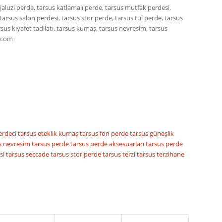
jaluzi perde, tarsus katlamalı perde, tarsus mutfak perdesi,
tarsus salon perdesi, tarsus stor perde, tarsus tül perde, tarsus
rsus kıyafet tadilatı, tarsus kumaş, tarsus nevresim, tarsus
f.com
erdeci
tarsus eteklik kumaş
tarsus fon perde
tarsus güneşlik
s nevresim
tarsus perde
tarsus perde aksesuarları
tarsus perde
si
tarsus seccade
tarsus stor perde
tarsus terzi
tarsus terzihane