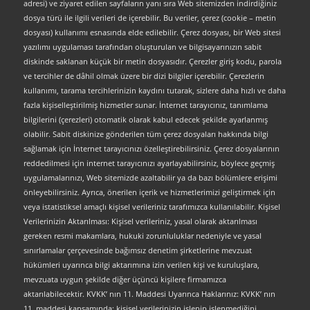
adresi) ve ziyaret edilen sayfaların yanı sıra Web sitemizden indirdiğiniz
dosya türü ile ilgili verileri de içerebilir. Bu veriler, çerez (cookie – metin
dosyası) kullanımı esnasında elde edilebilir. Çerez dosyası, bir Web sitesi
yazılımı uygulaması tarafından oluşturulan ve bilgisayarınızın sabit
diskinde saklanan küçük bir metin dosyasıdır. Çerezler giriş kodu, parola
ve tercihler de dâhil olmak üzere bir dizi bilgiler içerebilir. Çerezlerin
kullanımı, tarama tercihlerinizin kaydını tutarak, sizlere daha hızlı ve daha
fazla kişiselleştirilmiş hizmetler sunar. İnternet tarayıcınız, tanımlama
bilgilerini (çerezleri) otomatik olarak kabul edecek şekilde ayarlanmış
olabilir. Sabit diskinize gönderilen tüm çerez dosyaları hakkında bilgi
sağlamak için İnternet tarayıcınızı özelleştirebilirsiniz. Çerez dosyalarının
reddedilmesi için internet tarayıcınızı ayarlayabilirsiniz, böylece geçmiş
uygulamalarınızı, Web sitemizde azaltabilir ya da bazı bölümlere erişimi
önleyebilirsiniz. Ayrıca, önerilen içerik ve hizmetlerimizi geliştirmek için
veya istatistiksel amaçlı kişisel verileriniz tarafımızca kullanılabilir. Kişisel
Verilerinizin Aktarılması: Kişisel verileriniz, yasal olarak aktarılması
gereken resmi makamlara, hukuki zorunluluklar nedeniyle ve yasal
sınırlamalar çerçevesinde bağımsız denetim şirketlerine mevzuat
hükümleri uyarınca bilgi aktarımına izin verilen kişi ve kuruluşlara,
mevzuata uygun şekilde diğer üçüncü kişilere firmamızca
aktarılabilecektir. KVKK’ nın 11. Maddesi Uyarınca Haklarınız: KVKK’ nın
11. maddesi kapsamında; kişisel verilerinizin işlenip işlenmediğini