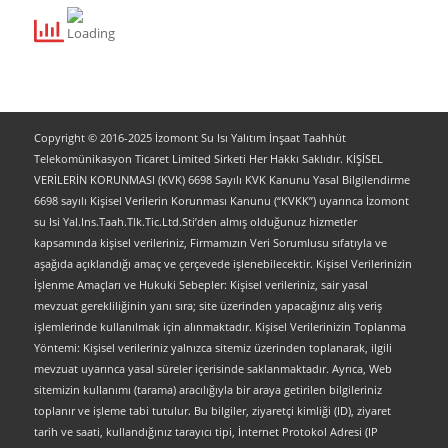
Copyright © 2016-2025 İzomont Su Isı Yalıtım İnşaat Taahhüt
Telekomünikasyon Ticaret Limited Sirketi Her Hakkı Saklıdır. KİŞİSEL
VERİLERİN KORUNMASI (KVK) 6698 Sayılı KVK Kanunu Yasal Bilgilendirme
6698 sayılı Kişisel Verilerin Korunması Kanunu (“KVKK”) uyarınca İzomont
su Isi Yal.Ins.Taah.Tlk.Tic.Ltd.Sti’den almış olduğunuz hizmetler
kapsamında kişisel verileriniz, Firmamızın Veri Sorumlusu sıfatıyla ve
aşağıda açıklandığı amaç ve çerçevede işlenebilecektir. Kişisel Verilerinizin
İşlenme Amaçları ve Hukuki Sebepler: Kişisel verileriniz, sair yasal
mevzuat gerekliliğinin yanı sıra; site üzerinden yapacağınız alış veriş
işlemlerinde kullanılmak için alınmaktadır. Kişisel Verilerinizin Toplanma
Yöntemi: Kişisel verileriniz yalnızca sitemiz üzerinden toplanarak, ilgili
mevzuat uyarınca yasal süreler içerisinde saklanmaktadır. Ayrıca, Web
sitemizin kullanımı (tarama) aracılığıyla bir araya getirilen bilgileriniz
toplanır ve işleme tabi tutulur. Bu bilgiler, ziyaretçi kimliği (ID), ziyaret
tarih ve saati, kullandığınız tarayıcı tipi, İnternet Protokol Adresi (IP