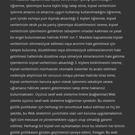
öğrenme, işlenmişse buna ilişkin bilgi talep etme, kişisel verilerinizin
işlenme amacını ve amacına uygun kullanılıp kullanılmadığını öğrenme,
yurt içinde ve/veya yurt dışında aktarıldığı 3. kişileri öğrenme, kişisel
verilerinizin eksik ya da yanlış işlenmişse düzeltilmesini isteme, kişisel
verilerinizin işlenmesini gerektiren sebeplerin ortadan kalkması ve yasal
bir engel bulunmaması halinde KVKK’ nın 7. Maddesi kapsamında kişisel
verilerinizin silinmesi/yok edilmesi veya anonim hale getirilmesi için
talepte bulunma, düzeltilmesi veya silinmesi/yok edilmesi/anonim hale
getirilmesi hallerinde düzeltme veya silme/yok etme/anonim hale getirme
işlemlerinin kişisel verilerinizin aktarıldığı 3. kişilere bildirilmesini isteme,
kişisel verilerinizin münhasıran otomatik sistemler ile analiz edilmesi
nedeniyle aleyhinize bir sonucun ortaya çıkması halinde itiraz etme,
kişisel verilerinizin kanuna aykırı olarak işlenmesi sebebiyle zarara
uğramanız hâlinde zararın giderilmesini talep etme haklarınız
bulunmaktadır. Üçüncü taraf web sitelerine linkler (bağlantılar) Web
sitemiz üçüncü taraf web sitelerine bağlantılar içerebilir. Bu sitelerin
gizlilik politikaları için herhangi bir sorumluluk kabul edilmez ve hiç bir
şekilde, bu Web sitelerinin yürürlükte olan veri koruma uygulamalarının
ilgili tüm mevzuat ve yönetmeliklere uygun olup olmadığı garanti
edilmez. Herhangi bir kişisel veri açıklamadan önce bu sitelerin her birinin
gizlilik politikasını gözden geçirmenizi tavsiye ederiz. Feragat: Bu web