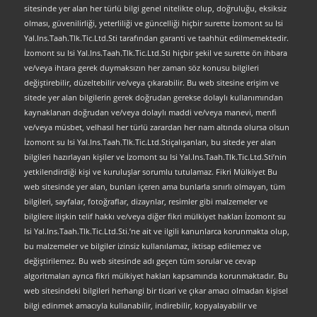
sitesinde yer alan her türlü bilgi genel nitelikte olup, doğruluğu, eksiksiz
olması, güvenilirliği, yeterliliği ve güncelliği hiçbir surette İzomont su Isi
Yal.Ins.Taah.Tlk.Tic.Ltd.Sti tarafından garanti ve taahhüt edilmemektedir.
İzomont su Isi Yal.Ins.Taah.Tlk.Tic.Ltd.Sti hiçbir şekil ve surette ön ihbara
ve/veya ihtara gerek duymaksızın her zaman söz konusu bilgileri
değiştirebilir, düzeltebilir ve/veya çıkarabilir. Bu web sitesine erişim ve
sitede yer alan bilgilerin gerek doğrudan gerekse dolaylı kullanımından
kaynaklanan doğrudan ve/veya dolaylı maddi ve/veya manevi, menfi
ve/veya müsbet, velhasıl her türlü zarardan her nam altında olursa olsun
İzomont su Isi Yal.Ins.Taah.Tlk.Tic.Ltd.Stiçalışanları, bu sitede yer alan
bilgileri hazırlayan kişiler ve İzomont su Isi Yal.Ins.Taah.Tlk.Tic.Ltd.Sti’nin
yetkilendirdiği kişi ve kuruluşlar sorumlu tutulamaz. Fikri Mülkiyet Bu
web sitesinde yer alan, bunları içeren ama bunlarla sınırlı olmayan, tüm
bilgileri, sayfalar, fotoğraflar, dizaynlar, resimler gibi malzemeler ve
bilgilere ilişkin telif hakkı ve/veya diğer fikri mülkiyet hakları İzomont su
Isi Yal.Ins.Taah.Tlk.Tic.Ltd.Sti.’ne ait ve ilgili kanunlarca korunmakta olup,
bu malzemeler ve bilgiler izinsiz kullanılamaz, iktisap edilemez ve
değiştirilemez. Bu web sitesinde adı geçen tüm sorular ve cevap
algoritmaları ayrıca fikri mülkiyet hakları kapsamında korunmaktadır. Bu
web sitesindeki bilgileri herhangi bir ticari ve çıkar amacı olmadan kişisel
bilgi edinmek amacıyla kullanabilir, indirebilir, kopyalayabilir ve