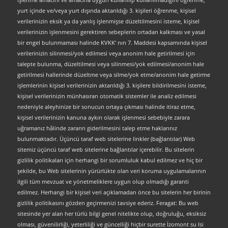
yurt içinde ve/veya yurt dışında aktarıldığı 3. kişileri öğrenme, kişisel
verilerinizin eksik ya da yanlış işlenmişse düzeltilmesini isteme, kişisel
verilerinizin işlenmesini gerektiren sebeplerin ortadan kalkması ve yasal
bir engel bulunmaması halinde KVKK’ nın 7. Maddesi kapsamında kişisel
verilerinizin silinmesi/yok edilmesi veya anonim hale getirilmesi için
talepte bulunma, düzeltilmesi veya silinmesi/yok edilmesi/anonim hale
getirilmesi hallerinde düzeltme veya silme/yok etme/anonim hale getirme
işlemlerinin kişisel verilerinizin aktarıldığı 3. kişilere bildirilmesini isteme,
kişisel verilerinizin münhasıran otomatik sistemler ile analiz edilmesi
nedeniyle aleyhinize bir sonucun ortaya çıkması halinde itiraz etme,
kişisel verilerinizin kanuna aykırı olarak işlenmesi sebebiyle zarara
uğramanız hâlinde zararın giderilmesini talep etme haklarınız
bulunmaktadır. Üçüncü taraf web sitelerine linkler (bağlantılar) Web
sitemiz üçüncü taraf web sitelerine bağlantılar içerebilir. Bu sitelerin
gizlilik politikaları için herhangi bir sorumluluk kabul edilmez ve hiç bir
şekilde, bu Web sitelerinin yürürlükte olan veri koruma uygulamalarının
ilgili tüm mevzuat ve yönetmeliklere uygun olup olmadığı garanti
edilmez. Herhangi bir kişisel veri açıklamadan önce bu sitelerin her birinin
gizlilik politikasını gözden geçirmenizi tavsiye ederiz. Feragat: Bu web
sitesinde yer alan her türlü bilgi genel nitelikte olup, doğruluğu, eksiksiz
olması, güvenilirliği, yeterliliği ve güncelliği hiçbir surette İzomont su Isi