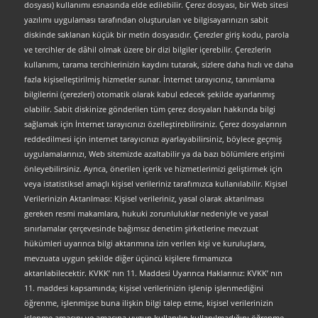
dosyası) kullanımı esnasında elde edilebilir. Çerez dosyası, bir Web sitesi
yazılımı uygulaması tarafından oluşturulan ve bilgisayarınızın sabit
diskinde saklanan küçük bir metin dosyasıdır. Çerezler giriş kodu, parola
ve tercihler de dâhil olmak üzere bir dizi bilgiler içerebilir. Çerezlerin
kullanımı, tarama tercihlerinizin kaydını tutarak, sizlere daha hızlı ve daha
fazla kişiselleştirilmiş hizmetler sunar. İnternet tarayıcınız, tanımlama
bilgilerini (çerezleri) otomatik olarak kabul edecek şekilde ayarlanmış
olabilir. Sabit diskinize gönderilen tüm çerez dosyaları hakkında bilgi
sağlamak için İnternet tarayıcınızı özelleştirebilirsiniz. Çerez dosyalarının
reddedilmesi için internet tarayıcınızı ayarlayabilirsiniz, böylece geçmiş
uygulamalarınızı, Web sitemizde azaltabilir ya da bazı bölümlere erişimi
önleyebilirsiniz. Ayrıca, önerilen içerik ve hizmetlerimizi geliştirmek için
veya istatistiksel amaçlı kişisel verileriniz tarafımızca kullanılabilir. Kişisel
Verilerinizin Aktarılması: Kişisel verileriniz, yasal olarak aktarılması
gereken resmi makamlara, hukuki zorunluluklar nedeniyle ve yasal
sınırlamalar çerçevesinde bağımsız denetim şirketlerine mevzuat
hükümleri uyarınca bilgi aktarımına izin verilen kişi ve kuruluşlara,
mevzuata uygun şekilde diğer üçüncü kişilere firmamızca
aktarılabilecektir. KVKK’ nın 11. Maddesi Uyarınca Haklarınız: KVKK’ nın
11. maddesi kapsamında; kişisel verilerinizin işlenip işlenmediğini
öğrenme, işlenmişse buna ilişkin bilgi talep etme, kişisel verilerinizin
işlenme amacını ve amacına uygun kullanılıp kullanılmadığını öğrenme,