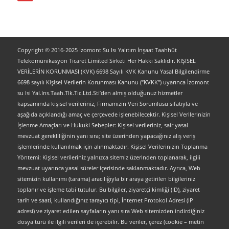
Copyright © 2016-2025 İzomont Su Isı Yalıtım İnşaat Taahhüt
Telekomünikasyon Ticaret Limited Sirketi Her Hakkı Saklıdır. KİŞİSEL
VERİLERİN KORUNMASI (KVK) 6698 Sayılı KVK Kanunu Yasal Bilgilendirme
6698 sayılı Kişisel Verilerin Korunması Kanunu (“KVKK”) uyarınca İzomont
su Isi Yal.Ins.Taah.Tlk.Tic.Ltd.Sti’den almış olduğunuz hizmetler
kapsamında kişisel verileriniz, Firmamızın Veri Sorumlusu sıfatıyla ve
aşağıda açıklandığı amaç ve çerçevede işlenebilecektir. Kişisel Verilerinizin
İşlenme Amaçları ve Hukuki Sebepler: Kişisel verileriniz, sair yasal
mevzuat gerekliliğinin yanı sıra; site üzerinden yapacağınız alış veriş
işlemlerinde kullanılmak için alınmaktadır. Kişisel Verilerinizin Toplanma
Yöntemi: Kişisel verileriniz yalnızca sitemiz üzerinden toplanarak, ilgili
mevzuat uyarınca yasal süreler içerisinde saklanmaktadır. Ayrıca, Web
sitemizin kullanımı (tarama) aracılığıyla bir araya getirilen bilgileriniz
toplanır ve işleme tabi tutulur. Bu bilgiler, ziyaretçi kimliği (ID), ziyaret
tarih ve saati, kullandığınız tarayıcı tipi, İnternet Protokol Adresi (IP
adresi) ve ziyaret edilen sayfaların yanı sıra Web sitemizden indirdiğiniz
dosya türü ile ilgili verileri de içerebilir. Bu veriler, çerez (cookie – metin