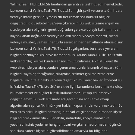
Yal.Ins.Taah.Tlk.Tic.Ltd.Sti tarafından garanti ve taahhüt edilmemektedir.
İzomont su Isi Yal.Ins.Taah.Tlk.Tic.Ltd.Sti hiçbir şekil ve surette ön ihbara
ve/veya ihtara gerek duymaksızın her zaman söz konusu bilgileri
değiştirebilir, düzeltebilir ve/veya çıkarabilir. Bu web sitesine erişim ve
sitede yer alan bilgilerin gerek doğrudan gerekse dolaylı kullanımından
kaynaklanan doğrudan ve/veya dolaylı maddi ve/veya manevi, menfi
ve/veya müsbet, velhasıl her türlü zarardan her nam altında olursa olsun
İzomont su Isi Yal.Ins.Taah.Tlk.Tic.Ltd.Stiçalışanları, bu sitede yer alan
bilgileri hazırlayan kişiler ve İzomont su Isi Yal.Ins.Taah.Tlk.Tic.Ltd.Sti’nin
yetkilendirdiği kişi ve kuruluşlar sorumlu tutulamaz. Fikri Mülkiyet Bu
web sitesinde yer alan, bunları içeren ama bunlarla sınırlı olmayan, tüm
bilgileri, sayfalar, fotoğraflar, dizaynlar, resimler gibi malzemeler ve
bilgilere ilişkin telif hakkı ve/veya diğer fikri mülkiyet hakları İzomont su
Isi Yal.Ins.Taah.Tlk.Tic.Ltd.Sti.’ne ait ve ilgili kanunlarca korunmakta olup,
bu malzemeler ve bilgiler izinsiz kullanılamaz, iktisap edilemez ve
değiştirilemez. Bu web sitesinde adı geçen tüm sorular ve cevap
algoritmaları ayrıca fikri mülkiyet hakları kapsamında korunmaktadır. Bu
web sitesindeki bilgileri herhangi bir ticari ve çıkar amacı olmadan kişisel
bilgi edinmek amacıyla kullanabilir, indirebilir, kopyalayabilir ve
yazdırabilirsiniz yada herhangi bir ticari ve çıkar amacı olmadan üçüncü
şahıslara sadece kişisel bilgilendirilmeleri amacıyla bu bilgilerin