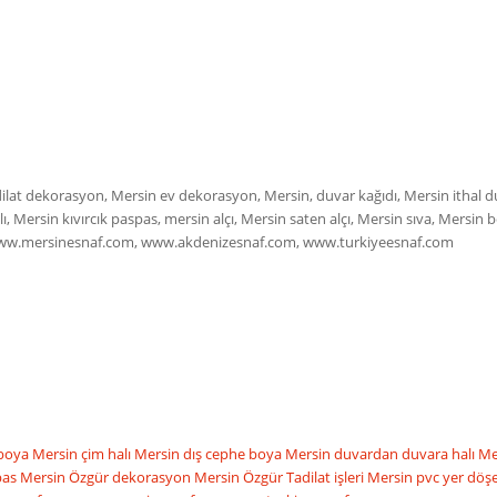
ilat dekorasyon, Mersin ev dekorasyon, Mersin, duvar kağıdı, Mersin ithal du
Mersin kıvırcık paspas, mersin alçı, Mersin saten alçı, Mersin sıva, Mersin
n, www.mersinesnaf.com, www.akdenizesnaf.com, www.turkiyeesnaf.com
 boya
Mersin çim halı
Mersin dış cephe boya
Mersin duvardan duvara halı
Me
pas
Mersin Özgür dekorasyon
Mersin Özgür Tadilat işleri
Mersin pvc yer dö