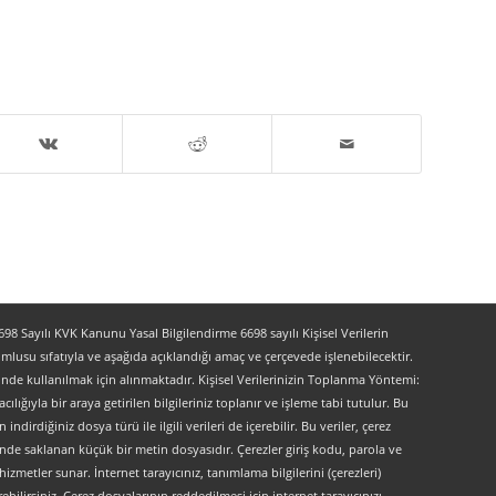
 Sayılı KVK Kanunu Yasal Bilgilendirme 6698 sayılı Kişisel Verilerin
lusu sıfatıyla ve aşağıda açıklandığı amaç ve çerçevede işlenebilecektir.
lerinde kullanılmak için alınmaktadır. Kişisel Verilerinizin Toplanma Yöntemi:
lığıyla bir araya getirilen bilgileriniz toplanır ve işleme tabi tutulur. Bu
indirdiğiniz dosya türü ile ilgili verileri de içerebilir. Bu veriler, çerez
kinde saklanan küçük bir metin dosyasıdır. Çerezler giriş kodu, parola ve
 hizmetler sunar. İnternet tarayıcınız, tanımlama bilgilerini (çerezleri)
bilirsiniz. Çerez dosyalarının reddedilmesi için internet tarayıcınızı