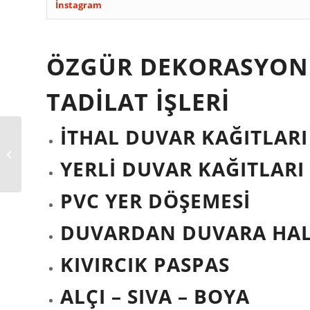
İnstagram
ÖZGÜR DEKORASYON
TADİLAT İŞLERİ
İTHAL DUVAR KAĞITLARI
MERSİN GÜVEN PARKE
DUVAR KAĞIDI ÇELİK
YERLİ DUVAR KAĞITLARI
KAPI
PVC YER DÖŞEMESİ
DUVARDAN DUVARA HAL
KIVIRCIK PASPAS
ALÇI – SIVA – BOYA