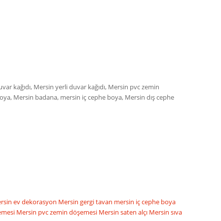
var kağıdı, Mersin yerli duvar kağıdı, Mersin pvc zemin
 boya, Mersin badana, mersin iç cephe boya, Mersin dış cephe
rsin ev dekorasyon
Mersin gergi tavan
mersin iç cephe boya
şemesi
Mersin pvc zemin döşemesi
Mersin saten alçı
Mersin sıva