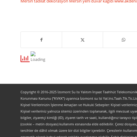
Mersin tadilat dekorasyon
Mersin yerli duvar kağıdı
www.akdeni
Copyright © 2016-2025 İzomont Su Isı Yalıtım İnşaat Taahhüt Telekomünikas
Korunması Kanunu (“KVKK”) uyarınca İzomont su Isi Yal.Ins.Taah.Tlk.Tic.Ltd
Kişisel Verilerinizin İşlenme Amaçları ve Hukuki Sebepler: Kişisel verilerini
Kişisel verileriniz yalnızca sitemiz üzerinden toplanarak, ilgili mevzuat uyar
bilgiler, ziyaretçi kimliği (ID), ziyaret tarih ve saati, kullandığınız tarayıcı 
(cookie – metin dosyası) kullanımı esnasında elde edilebilir. Çerez dosyası
tercihler de dâhil olmak üzere bir dizi bilgiler içerebilir. Çerezlerin kullanım
otomatik olarak kabul edecek şekilde ayarlanmış olabilir. Sabit diskinize gö