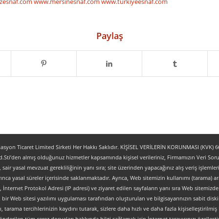
zesnaf.com
www.mersinesnaf.com
www.turkiyeesnaf.com
Paylaş
yon Ticaret Limited Sirketi Her Hakkı Saklıdır. KİŞİSEL VERİLERİN KORUNMASI (KVK) 6698
.Sti’den almış olduğunuz hizmetler kapsamında kişisel verileriniz, Firmamızın Veri Sorum
z, sair yasal mevzuat gerekliliğinin yanı sıra; site üzerinden yapacağınız alış veriş işlem
ınca yasal süreler içerisinde saklanmaktadır. Ayrıca, Web sitemizin kullanımı (tarama) aracı
tipi, İnternet Protokol Adresi (IP adresi) ve ziyaret edilen sayfaların yanı sıra Web sitemizden 
, bir Web sitesi yazılımı uygulaması tarafından oluşturulan ve bilgisayarınızın sabit dis
ı, tarama tercihlerinizin kaydını tutarak, sizlere daha hızlı ve daha fazla kişiselleştirilmiş
nderilen tüm çerez dosyaları hakkında bilgi sağlamak için İnternet tarayıcınızı özelleştire