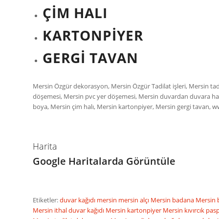
ÇİM HALI
KARTONPİYER
GERGİ TAVAN
Mersin Özgür dekorasyon, Mersin Özgür Tadilat işleri, Mersin tad
döşemesi, Mersin pvc yer döşemesi, Mersin duvardan duvara halı, 
boya, Mersin çim halı, Mersin kartonpiyer, Mersin gergi tava
Harita
Google Haritalarda Görüntüle
Etiketler:
duvar kağıdı
mersin
mersin alçı
Mersin badana
Mersin
Mersin ithal duvar kağıdı
Mersin kartonpiyer
Mersin kıvırcık pas