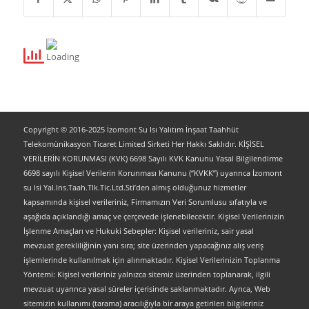
Copyright © 2016-2025 İzomont Su Isı Yalıtım İnşaat Taahhüt
Telekomünikasyon Ticaret Limited Sirketi Her Hakkı Saklıdır. KİŞİSEL
VERİLERİN KORUNMASI (KVK) 6698 Sayılı KVK Kanunu Yasal Bilgilendirme
6698 sayılı Kişisel Verilerin Korunması Kanunu (“KVKK”) uyarınca İzomont
su Isi Yal.Ins.Taah.Tlk.Tic.Ltd.Sti’den almış olduğunuz hizmetler
kapsamında kişisel verileriniz, Firmamızın Veri Sorumlusu sıfatıyla ve
aşağıda açıklandığı amaç ve çerçevede işlenebilecektir. Kişisel Verilerinizin
İşlenme Amaçları ve Hukuki Sebepler: Kişisel verileriniz, sair yasal
mevzuat gerekliliğinin yanı sıra; site üzerinden yapacağınız alış veriş
işlemlerinde kullanılmak için alınmaktadır. Kişisel Verilerinizin Toplanma
Yöntemi: Kişisel verileriniz yalnızca sitemiz üzerinden toplanarak, ilgili
mevzuat uyarınca yasal süreler içerisinde saklanmaktadır. Ayrıca, Web
sitemizin kullanımı (tarama) aracılığıyla bir araya getirilen bilgileriniz