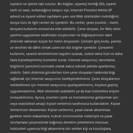
toplanır ve işleme tabi tutulur. Bu bilgiler, ziyaretçi kimliği (ID), ziyaret
tarih ve saati, kullandığınız tarayıcı tipi, İnternet Protokol Adresi (IP
adresi) ve ziyaret edilen sayfaların yanı sıra Web sitemizden indirdiğiniz
dosya türü ile ilgili verileri de içerebilir. Bu veriler, çerez (cookie – metin
dosyası) kullanımı esnasında elde edilebilir. Çerez dosyası, bir Web sitesi
yazılımı uygulaması tarafından oluşturulan ve bilgisayarınızın sabit
diskinde saklanan küçük bir metin dosyasıdır. Çerezler giriş kodu, parola
ve tercihler de dâhil olmak üzere bir dizi bilgiler içerebilir. Çerezlerin
kullanımı, tarama tercihlerinizin kaydını tutarak, sizlere daha hızlı ve daha
fazla kişiselleştirilmiş hizmetler sunar. İnternet tarayıcınız, tanımlama
bilgilerini (çerezleri) otomatik olarak kabul edecek şekilde ayarlanmış
olabilir. Sabit diskinize gönderilen tüm çerez dosyaları hakkında bilgi
sağlamak için İnternet tarayıcınızı özelleştirebilirsiniz. Çerez dosyalarının
reddedilmesi için internet tarayıcınızı ayarlayabilirsiniz, böylece geçmiş
uygulamalarınızı, Web sitemizde azaltabilir ya da bazı bölümlere erişimi
önleyebilirsiniz. Ayrıca, önerilen içerik ve hizmetlerimizi geliştirmek için
veya istatistiksel amaçlı kişisel verileriniz tarafımızca kullanılabilir. Kişisel
Verilerinizin Aktarılması: Kişisel verileriniz, yasal olarak aktarılması
gereken resmi makamlara, hukuki zorunluluklar nedeniyle ve yasal
sınırlamalar çerçevesinde bağımsız denetim şirketlerine mevzuat
hükümleri uyarınca bilgi aktarımına izin verilen kişi ve kuruluşlara,