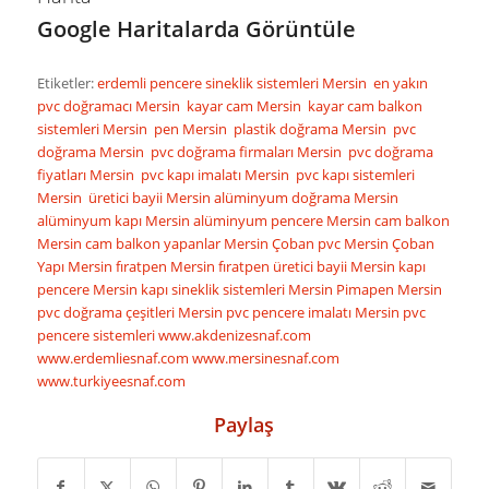
Google Haritalarda Görüntüle
Etiketler:
erdemli pencere sineklik sistemleri
Mersin en yakın
pvc doğramacı
Mersin kayar cam
Mersin kayar cam balkon
sistemleri
Mersin pen
Mersin plastik doğrama
Mersin pvc
doğrama
Mersin pvc doğrama firmaları
Mersin pvc doğrama
fiyatları
Mersin pvc kapı imalatı
Mersin pvc kapı sistemleri
Mersin üretici bayii
Mersin alüminyum doğrama
Mersin
alüminyum kapı
Mersin alüminyum pencere
Mersin cam balkon
Mersin cam balkon yapanlar
Mersin Çoban pvc
Mersin Çoban
Yapı
Mersin fıratpen
Mersin fıratpen üretici bayii
Mersin kapı
pencere
Mersin kapı sineklik sistemleri
Mersin Pimapen
Mersin
pvc doğrama çeşitleri
Mersin pvc pencere imalatı
Mersin pvc
pencere sistemleri
www.akdenizesnaf.com
www.erdemliesnaf.com
www.mersinesnaf.com
www.turkiyeesnaf.com
Paylaş