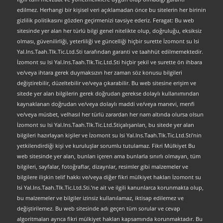
edilmez. Herhangi bir kişisel veri açıklamadan önce bu sitelerin her birinin
gizlilik politikasını gözden geçirmenizi tavsiye ederiz. Feragat: Bu web
sitesinde yer alan her türlü bilgi genel nitelikte olup, doğruluğu, eksiksiz
olması, güvenilirliği, yeterliliği ve güncelliği hiçbir surette İzomont su Isi
Yal.Ins.Taah.Tlk.Tic.Ltd.Sti tarafından garanti ve taahhüt edilmemektedir.
İzomont su Isi Yal.Ins.Taah.Tlk.Tic.Ltd.Sti hiçbir şekil ve surette ön ihbara
ve/veya ihtara gerek duymaksızın her zaman söz konusu bilgileri
değiştirebilir, düzeltebilir ve/veya çıkarabilir. Bu web sitesine erişim ve
sitede yer alan bilgilerin gerek doğrudan gerekse dolaylı kullanımından
kaynaklanan doğrudan ve/veya dolaylı maddi ve/veya manevi, menfi
ve/veya müsbet, velhasıl her türlü zarardan her nam altında olursa olsun
İzomont su Isi Yal.Ins.Taah.Tlk.Tic.Ltd.Stiçalışanları, bu sitede yer alan
bilgileri hazırlayan kişiler ve İzomont su Isi Yal.Ins.Taah.Tlk.Tic.Ltd.Sti’nin
yetkilendirdiği kişi ve kuruluşlar sorumlu tutulamaz. Fikri Mülkiyet Bu
web sitesinde yer alan, bunları içeren ama bunlarla sınırlı olmayan, tüm
bilgileri, sayfalar, fotoğraflar, dizaynlar, resimler gibi malzemeler ve
bilgilere ilişkin telif hakkı ve/veya diğer fikri mülkiyet hakları İzomont su
Isi Yal.Ins.Taah.Tlk.Tic.Ltd.Sti.’ne ait ve ilgili kanunlarca korunmakta olup,
bu malzemeler ve bilgiler izinsiz kullanılamaz, iktisap edilemez ve
değiştirilemez. Bu web sitesinde adı geçen tüm sorular ve cevap
algoritmaları ayrıca fikri mülkiyet hakları kapsamında korunmaktadır. Bu