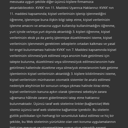
mevzuata uygun şekilde diğer üçüncü kişilere firmamızca
aktarılabilecektir. KVKK’ nın 11. Maddesi Uyarınca Haklarınız: KVKK’ nın
11. maddesi kapsamında; kişisel verilerinizin işlenip işlenmediğini
öğrenme, işlenmişse buna ilişkin bilgi talep etme, kişisel verilerinizin
işlenme amacını ve amacına uygun kullanılıp kullanılmadığını öğrenme,
yurt içinde ve/veya yurt dışında aktarıldığı 3. kişileri öğrenme, kişisel
verilerinizin eksik ya da yanlış işlenmişse düzeltilmesini isteme, kişisel
verilerinizin işlenmesini gerektiren sebeplerin ortadan kalkması ve yasal
bir engel bulunmaması halinde KVKK’ nın 7. Maddesi kapsamında kişisel
verilerinizin silinmesi/yok edilmesi veya anonim hale getirilmesi için
talepte bulunma, düzeltilmesi veya silinmesi/yok edilmesi/anonim hale
getirilmesi hallerinde düzeltme veya silme/yok etme/anonim hale getirme
işlemlerinin kişisel verilerinizin aktarıldığı 3. kişilere bildirilmesini isteme,
kişisel verilerinizin münhasıran otomatik sistemler ile analiz edilmesi
nedeniyle aleyhinize bir sonucun ortaya çıkması halinde itiraz etme,
kişisel verilerinizin kanuna aykırı olarak işlenmesi sebebiyle zarara
uğramanız hâlinde zararın giderilmesini talep etme haklarınız
bulunmaktadır. Üçüncü taraf web sitelerine linkler (bağlantılar) Web
sitemiz üçüncü taraf web sitelerine bağlantılar içerebilir. Bu sitelerin
gizlilik politikaları için herhangi bir sorumluluk kabul edilmez ve hiç bir
şekilde, bu Web sitelerinin yürürlükte olan veri koruma uygulamalarının
ilgili tüm mevzuat ve yönetmeliklere uygun olup olmadığı garanti