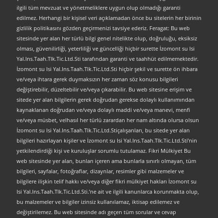
ilgili tüm mevzuat ve yönetmeliklere uygun olup olmadığı garanti
edilmez. Herhangi bir kişisel veri açıklamadan önce bu sitelerin her birinin
gizlilik politikasını gözden geçirmenizi tavsiye ederiz. Feragat: Bu web
sitesinde yer alan her türlü bilgi genel nitelikte olup, doğruluğu, eksiksiz
olması, güvenilirliği, yeterliliği ve güncelliği hiçbir surette İzomont su Isi
Yal.Ins.Taah.Tlk.Tic.Ltd.Sti tarafından garanti ve taahhüt edilmemektedir.
İzomont su Isi Yal.Ins.Taah.Tlk.Tic.Ltd.Sti hiçbir şekil ve surette ön ihbara
ve/veya ihtara gerek duymaksızın her zaman söz konusu bilgileri
değiştirebilir, düzeltebilir ve/veya çıkarabilir. Bu web sitesine erişim ve
sitede yer alan bilgilerin gerek doğrudan gerekse dolaylı kullanımından
kaynaklanan doğrudan ve/veya dolaylı maddi ve/veya manevi, menfi
ve/veya müsbet, velhasıl her türlü zarardan her nam altında olursa olsun
İzomont su Isi Yal.Ins.Taah.Tlk.Tic.Ltd.Stiçalışanları, bu sitede yer alan
bilgileri hazırlayan kişiler ve İzomont su Isi Yal.Ins.Taah.Tlk.Tic.Ltd.Sti’nin
yetkilendirdiği kişi ve kuruluşlar sorumlu tutulamaz. Fikri Mülkiyet Bu
web sitesinde yer alan, bunları içeren ama bunlarla sınırlı olmayan, tüm
bilgileri, sayfalar, fotoğraflar, dizaynlar, resimler gibi malzemeler ve
bilgilere ilişkin telif hakkı ve/veya diğer fikri mülkiyet hakları İzomont su
Isi Yal.Ins.Taah.Tlk.Tic.Ltd.Sti.’ne ait ve ilgili kanunlarca korunmakta olup,
bu malzemeler ve bilgiler izinsiz kullanılamaz, iktisap edilemez ve
değiştirilemez. Bu web sitesinde adı geçen tüm sorular ve cevap