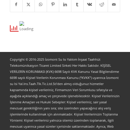
Copyright © 2016-2025 İzomont Su Isı Yalıtım İnşaat Taahhüt
Telekomünikasyon Ticaret Limited Sirketi Her Hakkı Saklıdır. KİŞİSEL
VERİLERİN KORUNMASI (KVK) 6698 Sayılı KVK Kanunu Yasal Bilgilendirme
6698 sayılı Kişisel Verilerin Korunması Kanunu (“KVKK”) uyarınca İzomont
su Isi Yal.Ins.Taah.Tlk.Tic.Ltd.Sti’den almış olduğunuz hizmetler
kapsamında kişisel verileriniz, Firmamızın Veri Sorumlusu sıfatıyla ve
aşağıda açıklandığı amaç ve çerçevede işlenebilecektir. Kişisel Verilerinizin
İşlenme Amaçları ve Hukuki Sebepler: Kişisel verileriniz, sair yasal
mevzuat gerekliliğinin yanı sıra; site üzerinden yapacağınız alış veriş
işlemlerinde kullanılmak için alınmaktadır. Kişisel Verilerinizin Toplanma
Yöntemi: Kişisel verileriniz yalnızca sitemiz üzerinden toplanarak, ilgili
mevzuat uyarınca yasal süreler içerisinde saklanmaktadır. Ayrıca, Web