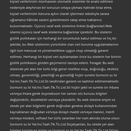
kişisel verilerinizin münhasıran otomatik sistemler ile analiz edilmesi
nedeniyle aleyhinize bir sonucun ortaya çıkması halinde itiraz etme,
kişisel verilerinizin kanuna aykırı olarak işlenmesi sebebiyle zarara
uğramanız hâlinde zararın giderilmesini talep etme haklarınız
bulunmaktadır. Üçüncü taraf web sitelerine linkler (bağlantılar) Web
sitemiz üçüncü taraf web sitelerine bağlantılar içerebilir. Bu sitelerin
gizlilik politikaları için herhangi bir sorumluluk kabul edilmez ve hiç bir
şekilde, bu Web sitelerinin yürürlükte olan veri koruma uygulamalarının
ilgili tüm mevzuat ve yönetmeliklere uygun olup olmadığı garanti
edilmez. Herhangi bir kişisel veri açıklamadan önce bu sitelerin her birinin
gizlilik politikasını gözden geçirmenizi tavsiye ederiz. Feragat: Bu web
sitesinde yer alan her türlü bilgi genel nitelikte olup, doğruluğu, eksiksiz
olması, güvenilirliği, yeterliliği ve güncelliği hiçbir surette İzomont su Isi
Yal.Ins.Taah.Tlk.Tic.Ltd.Sti tarafından garanti ve taahhüt edilmemektedir.
İzomont su Isi Yal.Ins.Taah.Tlk.Tic.Ltd.Sti hiçbir şekil ve surette ön ihbara
ve/veya ihtara gerek duymaksızın her zaman söz konusu bilgileri
değiştirebilir, düzeltebilir ve/veya çıkarabilir. Bu web sitesine erişim ve
sitede yer alan bilgilerin gerek doğrudan gerekse dolaylı kullanımından
kaynaklanan doğrudan ve/veya dolaylı maddi ve/veya manevi, menfi
ve/veya müsbet, velhasıl her türlü zarardan her nam altında olursa olsun
İzomont su Isi Yal.Ins.Taah.Tlk.Tic.Ltd.Stiçalışanları, bu sitede yer alan
bilgileri hazırlayan kişiler ve İzomont su Isi Yal.Ins.Taah.Tlk.Tic.Ltd.Sti’nin