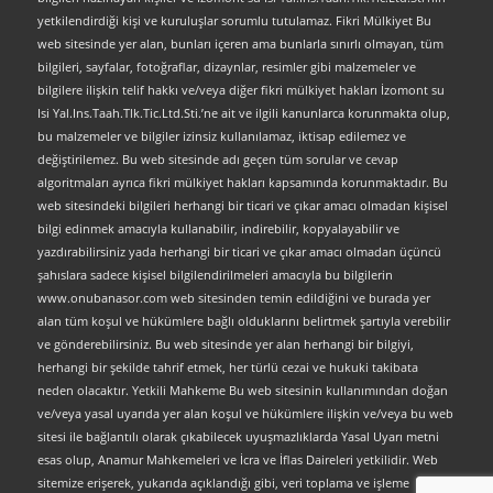
yetkilendirdiği kişi ve kuruluşlar sorumlu tutulamaz. Fikri Mülkiyet Bu
web sitesinde yer alan, bunları içeren ama bunlarla sınırlı olmayan, tüm
bilgileri, sayfalar, fotoğraflar, dizaynlar, resimler gibi malzemeler ve
bilgilere ilişkin telif hakkı ve/veya diğer fikri mülkiyet hakları İzomont su
Isi Yal.Ins.Taah.Tlk.Tic.Ltd.Sti.’ne ait ve ilgili kanunlarca korunmakta olup,
bu malzemeler ve bilgiler izinsiz kullanılamaz, iktisap edilemez ve
değiştirilemez. Bu web sitesinde adı geçen tüm sorular ve cevap
algoritmaları ayrıca fikri mülkiyet hakları kapsamında korunmaktadır. Bu
web sitesindeki bilgileri herhangi bir ticari ve çıkar amacı olmadan kişisel
bilgi edinmek amacıyla kullanabilir, indirebilir, kopyalayabilir ve
yazdırabilirsiniz yada herhangi bir ticari ve çıkar amacı olmadan üçüncü
şahıslara sadece kişisel bilgilendirilmeleri amacıyla bu bilgilerin
www.onubanasor.com web sitesinden temin edildiğini ve burada yer
alan tüm koşul ve hükümlere bağlı olduklarını belirtmek şartıyla verebilir
ve gönderebilirsiniz. Bu web sitesinde yer alan herhangi bir bilgiyi,
herhangi bir şekilde tahrif etmek, her türlü cezai ve hukuki takibata
neden olacaktır. Yetkili Mahkeme Bu web sitesinin kullanımından doğan
ve/veya yasal uyarıda yer alan koşul ve hükümlere ilişkin ve/veya bu web
sitesi ile bağlantılı olarak çıkabilecek uyuşmazlıklarda Yasal Uyarı metni
esas olup, Anamur Mahkemeleri ve İcra ve İflas Daireleri yetkilidir. Web
sitemize erişerek, yukarıda açıklandığı gibi, veri toplama ve işleme