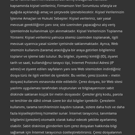
kapsamında kişisel verileriniz, Firmamızın Veri Sorumlusu sıfatıyla ve
aşağıda açıklandığı amaç ve çerçevede işlenebilecektir. Kişisel Verilerinizin
İşlenme Amaçları ve Hukuki Sebepler: Kişisel verileriniz, sair yasal
mevzuat gerekliliğinin yanı sıra; site üzerinden yapacağınız alış veriş
işlemlerinde kullanılmak için alınmaktadır. Kişisel Verilerinizin Toplanma
Yöntemi: Kişisel verileriniz yalnızca sitemiz üzerinden toplanarak, ilgili
mevzuat uyarınca yasal süreler içerisinde saklanmaktadır. Ayrıca, Web
sitemizin kullanımı (tarama) aracılığıyla bir araya getirilen bilgileriniz
toplanır ve işleme tabi tutulur. Bu bilgiler, ziyaretçi kimliği (ID), ziyaret
tarih ve saati, kullandığınız tarayıcı tipi, İnternet Protokol Adresi (IP
adresi) ve ziyaret edilen sayfaların yanı sıra Web sitemizden indirdiğiniz
dosya türü ile ilgili verileri de içerebilir. Bu veriler, çerez (cookie – metin
dosyası) kullanımı esnasında elde edilebilir. Çerez dosyası, bir Web sitesi
yazılımı uygulaması tarafından oluşturulan ve bilgisayarınızın sabit
diskinde saklanan küçük bir metin dosyasıdır. Çerezler giriş kodu, parola
ve tercihler de dâhil olmak üzere bir dizi bilgiler içerebilir. Çerezlerin
kullanımı, tarama tercihlerinizin kaydını tutarak, sizlere daha hızlı ve daha
fazla kişiselleştirilmiş hizmetler sunar. İnternet tarayıcınız, tanımlama
bilgilerini (çerezleri) otomatik olarak kabul edecek şekilde ayarlanmış
olabilir. Sabit diskinize gönderilen tüm çerez dosyaları hakkında bilgi
sağlamak için İnternet tarayıcınızı özelleştirebilirsiniz. Çerez dosyalarının