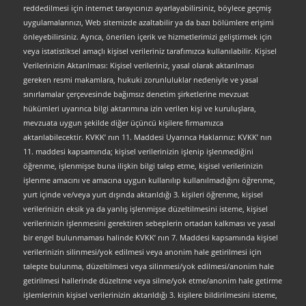
reddedilmesi için internet tarayıcınızı ayarlayabilirsiniz, böylece geçmiş
uygulamalarınızı, Web sitemizde azaltabilir ya da bazı bölümlere erişimi
önleyebilirsiniz. Ayrıca, önerilen içerik ve hizmetlerimizi geliştirmek için
veya istatistiksel amaçlı kişisel verileriniz tarafımızca kullanılabilir. Kişisel
Verilerinizin Aktarılması: Kişisel verileriniz, yasal olarak aktarılması
gereken resmi makamlara, hukuki zorunluluklar nedeniyle ve yasal
sınırlamalar çerçevesinde bağımsız denetim şirketlerine mevzuat
hükümleri uyarınca bilgi aktarımına izin verilen kişi ve kuruluşlara,
mevzuata uygun şekilde diğer üçüncü kişilere firmamızca
aktarılabilecektir. KVKK’ nın 11. Maddesi Uyarınca Haklarınız: KVKK’ nın
11. maddesi kapsamında; kişisel verilerinizin işlenip işlenmediğini
öğrenme, işlenmişse buna ilişkin bilgi talep etme, kişisel verilerinizin
işlenme amacını ve amacına uygun kullanılıp kullanılmadığını öğrenme,
yurt içinde ve/veya yurt dışında aktarıldığı 3. kişileri öğrenme, kişisel
verilerinizin eksik ya da yanlış işlenmişse düzeltilmesini isteme, kişisel
verilerinizin işlenmesini gerektiren sebeplerin ortadan kalkması ve yasal
bir engel bulunmaması halinde KVKK’ nın 7. Maddesi kapsamında kişisel
verilerinizin silinmesi/yok edilmesi veya anonim hale getirilmesi için
talepte bulunma, düzeltilmesi veya silinmesi/yok edilmesi/anonim hale
getirilmesi hallerinde düzeltme veya silme/yok etme/anonim hale getirme
işlemlerinin kişisel verilerinizin aktarıldığı 3. kişilere bildirilmesini isteme,