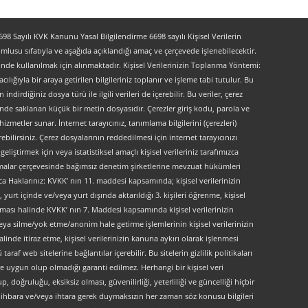
 Sayılı KVK Kanunu Yasal Bilgilendirme 6698 sayılı Kişisel Verilerin
lusu sıfatıyla ve aşağıda açıklandığı amaç ve çerçevede işlenebilecektir.
lerinde kullanılmak için alınmaktadır. Kişisel Verilerinizin Toplanma Yöntemi:
lığıyla bir araya getirilen bilgileriniz toplanır ve işleme tabi tutulur. Bu
indirdiğiniz dosya türü ile ilgili verileri de içerebilir. Bu veriler, çerez
kinde saklanan küçük bir metin dosyasıdır. Çerezler giriş kodu, parola ve
 hizmetler sunar. İnternet tarayıcınız, tanımlama bilgilerini (çerezleri)
bilirsiniz. Çerez dosyalarının reddedilmesi için internet tarayıcınızı
liştirmek için veya istatistiksel amaçlı kişisel verileriniz tarafımızca
ırlamalar çerçevesinde bağımsız denetim şirketlerine mevzuat hükümleri
ca Haklarınız: KVKK’ nın 11. maddesi kapsamında; kişisel verilerinizin
urt içinde ve/veya yurt dışında aktarıldığı 3. kişileri öğrenme, kişisel
maması halinde KVKK’ nın 7. Maddesi kapsamında kişisel verilerinizin
ya silme/yok etme/anonim hale getirme işlemlerinin kişisel verilerinizin
linde itiraz etme, kişisel verilerinizin kanuna aykırı olarak işlenmesi
f web sitelerine bağlantılar içerebilir. Bu sitelerin gizlilik politikaları
e uygun olup olmadığı garanti edilmez. Herhangi bir kişisel veri
, doğruluğu, eksiksiz olması, güvenilirliği, yeterliliği ve güncelliği hiçbir
 ön ihbara ve/veya ihtara gerek duymaksızın her zaman söz konusu bilgileri