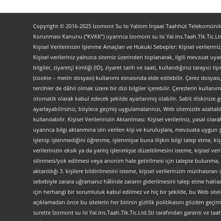
Copyright © 2016-2025 İzomont Su Isı Yalıtım İnşaat Taahhüt Telekomünikas
Korunması Kanunu (“KVKK”) uyarınca İzomont su Isi Yal.Ins.Taah.Tlk.Tic.Ltd
Kişisel Verilerinizin İşlenme Amaçları ve Hukuki Sebepler: Kişisel verilerini
Kişisel verileriniz yalnızca sitemiz üzerinden toplanarak, ilgili mevzuat uyar
bilgiler, ziyaretçi kimliği (ID), ziyaret tarih ve saati, kullandığınız tarayıcı 
(cookie – metin dosyası) kullanımı esnasında elde edilebilir. Çerez dosyası
tercihler de dâhil olmak üzere bir dizi bilgiler içerebilir. Çerezlerin kullanım
otomatik olarak kabul edecek şekilde ayarlanmış olabilir. Sabit diskinize gö
ayarlayabilirsiniz, böylece geçmiş uygulamalarınızı, Web sitemizde azaltabilir
kullanılabilir. Kişisel Verilerinizin Aktarılması: Kişisel verileriniz, yas
uyarınca bilgi aktarımına izin verilen kişi ve kuruluşlara, mevzuata uygun 
işlenip işlenmediğini öğrenme, işlenmişse buna ilişkin bilgi talep etme, kiş
verilerinizin eksik ya da yanlış işlenmişse düzeltilmesini isteme, kişisel 
silinmesi/yok edilmesi veya anonim hale getirilmesi için talepte bulunma, 
aktarıldığı 3. kişilere bildirilmesini isteme, kişisel verilerinizin münhasır
sebebiyle zarara uğramanız hâlinde zararın giderilmesini talep etme haklarını
için herhangi bir sorumluluk kabul edilmez ve hiç bir şekilde, bu Web site
açıklamadan önce bu sitelerin her birinin gizlilik politikasını gözden geçirme
surette İzomont su Isi Yal.Ins.Taah.Tlk.Tic.Ltd.Sti tarafından garanti ve ta