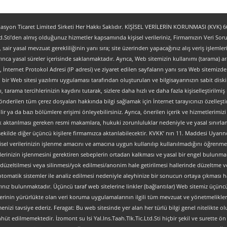
yon Ticaret Limited Sirketi Her Hakkı Saklıdır. KİŞİSEL VERİLERİN KORUNMASI (KVK) 6698
.Sti’den almış olduğunuz hizmetler kapsamında kişisel verileriniz, Firmamızın Veri Sorum
z, sair yasal mevzuat gerekliliğinin yanı sıra; site üzerinden yapacağınız alış veriş işlem
ınca yasal süreler içerisinde saklanmaktadır. Ayrıca, Web sitemizin kullanımı (tarama) aracı
tipi, İnternet Protokol Adresi (IP adresi) ve ziyaret edilen sayfaların yanı sıra Web sitemizden 
, bir Web sitesi yazılımı uygulaması tarafından oluşturulan ve bilgisayarınızın sabit dis
ı, tarama tercihlerinizin kaydını tutarak, sizlere daha hızlı ve daha fazla kişiselleştirilmiş
nderilen tüm çerez dosyaları hakkında bilgi sağlamak için İnternet tarayıcınızı özelleştire
 ya da bazı bölümlere erişimi önleyebilirsiniz. Ayrıca, önerilen içerik ve hizmetlerimizi ge
al olarak aktarılması gereken resmi makamlara, hukuki zorunluluklar nedeniyle ve yasal sın
şekilde diğer üçüncü kişilere firmamızca aktarılabilecektir. KVKK’ nın 11. Maddesi Uyarın
isel verilerinizin işlenme amacını ve amacına uygun kullanılıp kullanılmadığını öğrenme, y
verilerinizin işlenmesini gerektiren sebeplerin ortadan kalkması ve yasal bir engel bulun
düzeltilmesi veya silinmesi/yok edilmesi/anonim hale getirilmesi hallerinde düzeltme ve
an otomatik sistemler ile analiz edilmesi nedeniyle aleyhinize bir sonucun ortaya çıkması ha
z bulunmaktadır. Üçüncü taraf web sitelerine linkler (bağlantılar) Web sitemiz üçüncü tara
lerinin yürürlükte olan veri koruma uygulamalarının ilgili tüm mevzuat ve yönetmelikler
nizi tavsiye ederiz. Feragat: Bu web sitesinde yer alan her türlü bilgi genel nitelikte olup
ahhüt edilmemektedir. İzomont su Isi Yal.Ins.Taah.Tlk.Tic.Ltd.Sti hiçbir şekil ve surette