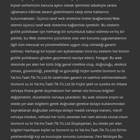
kişisel verilerinizin kanuna aykırı olarak işlenmesi sebebiyle zarara
uğramanız hâlinde zararın giderilmesini talep etme haklarınız
bulunmaktadır. Üçüncü taraf web sitelerine linkler (bağlantılar) Web
sitemiz üçüncü taraf web sitelerine bağlantılar içerebilir. Bu sitelerin
gizlilik politikaları için herhangi bir sorumluluk kabul edilmez ve hiç bir
şekilde, bu Web sitelerinin yürürlükte olan veri koruma uygulamalarının
ilgili tüm mevzuat ve yönetmeliklere uygun olup olmadığı garanti
edilmez. Herhangi bir kişisel veri açıklamadan önce bu sitelerin her birinin
gizlilik politikasını gözden geçirmenizi tavsiye ederiz. Feragat: Bu web
sitesinde yer alan her türlü bilgi genel nitelikte olup, doğruluğu, eksiksiz
olması, güvenilirliği, yeterliliği ve güncelliği hiçbir surette İzomont su Isi
Yal.Ins.Taah.Tlk.Tic.Ltd.Sti tarafından garanti ve taahhüt edilmemektedir.
İzomont su Isi Yal.Ins.Taah.Tlk.Tic.Ltd.Sti hiçbir şekil ve surette ön ihbara
ve/veya ihtara gerek duymaksızın her zaman söz konusu bilgileri
değiştirebilir, düzeltebilir ve/veya çıkarabilir. Bu web sitesine erişim ve
sitede yer alan bilgilerin gerek doğrudan gerekse dolaylı kullanımından
kaynaklanan doğrudan ve/veya dolaylı maddi ve/veya manevi, menfi
ve/veya müsbet, velhasıl her türlü zarardan her nam altında olursa olsun
İzomont su Isi Yal.Ins.Taah.Tlk.Tic.Ltd.Stiçalışanları, bu sitede yer alan
bilgileri hazırlayan kişiler ve İzomont su Isi Yal.Ins.Taah.Tlk.Tic.Ltd.Sti’nin
yetkilendirdiği kişi ve kuruluşlar sorumlu tutulamaz. Fikri Mülkiyet Bu