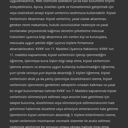
uygulamalarınızı, Web sitemizde azaltabilir ya da bazı bölümlere erişimi
önleyebilirsiniz. Ayrıca, önerilen içerik ve hizmetlerimizi geliştirmek için
veya istatistiksel amaçlı kişisel verileriniz tarafımızca kullanılabilir. Kişisel
Verilerinizin Aktarılması: Kişisel verileriniz, yasal olarak aktarılması
gereken resmi makamlara, hukuki zorunluluklar nedeniyle ve yasal
sınırlamalar çerçevesinde bağımsız denetim şirketlerine mevzuat
hükümleri uyarınca bilgi aktarımına izin verilen kişi ve kuruluşlara,
mevzuata uygun şekilde diğer üçüncü kişilere firmamızca
aktarılabilecektir. KVKK’ nın 11. Maddesi Uyarınca Haklarınız: KVKK’ nın
11. maddesi kapsamında; kişisel verilerinizin işlenip işlenmediğini
öğrenme, işlenmişse buna ilişkin bilgi talep etme, kişisel verilerinizin
işlenme amacını ve amacına uygun kullanılıp kullanılmadığını öğrenme,
yurt içinde ve/veya yurt dışında aktarıldığı 3. kişileri öğrenme, kişisel
verilerinizin eksik ya da yanlış işlenmişse düzeltilmesini isteme, kişisel
verilerinizin işlenmesini gerektiren sebeplerin ortadan kalkması ve yasal
bir engel bulunmaması halinde KVKK’ nın 7. Maddesi kapsamında kişisel
verilerinizin silinmesi/yok edilmesi veya anonim hale getirilmesi için
talepte bulunma, düzeltilmesi veya silinmesi/yok edilmesi/anonim hale
getirilmesi hallerinde düzeltme veya silme/yok etme/anonim hale getirme
işlemlerinin kişisel verilerinizin aktarıldığı 3. kişilere bildirilmesini isteme,
kişisel verilerinizin münhasıran otomatik sistemler ile analiz edilmesi
nedeniyle aleyhinize bir sonucun ortaya çıkması halinde itiraz etme,