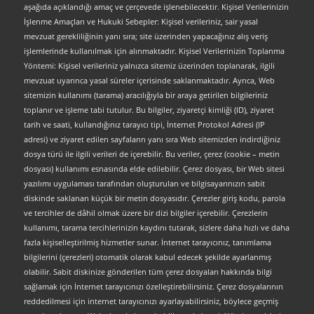
aşağıda açıklandığı amaç ve çerçevede işlenebilecektir. Kişisel Verilerinizin
İşlenme Amaçları ve Hukuki Sebepler: Kişisel verileriniz, sair yasal
mevzuat gerekliliğinin yanı sıra; site üzerinden yapacağınız alış veriş
işlemlerinde kullanılmak için alınmaktadır. Kişisel Verilerinizin Toplanma
Yöntemi: Kişisel verileriniz yalnızca sitemiz üzerinden toplanarak, ilgili
mevzuat uyarınca yasal süreler içerisinde saklanmaktadır. Ayrıca, Web
sitemizin kullanımı (tarama) aracılığıyla bir araya getirilen bilgileriniz
toplanır ve işleme tabi tutulur. Bu bilgiler, ziyaretçi kimliği (ID), ziyaret
tarih ve saati, kullandığınız tarayıcı tipi, İnternet Protokol Adresi (IP
adresi) ve ziyaret edilen sayfaların yanı sıra Web sitemizden indirdiğiniz
dosya türü ile ilgili verileri de içerebilir. Bu veriler, çerez (cookie – metin
dosyası) kullanımı esnasında elde edilebilir. Çerez dosyası, bir Web sitesi
yazılımı uygulaması tarafından oluşturulan ve bilgisayarınızın sabit
diskinde saklanan küçük bir metin dosyasıdır. Çerezler giriş kodu, parola
ve tercihler de dâhil olmak üzere bir dizi bilgiler içerebilir. Çerezlerin
kullanımı, tarama tercihlerinizin kaydını tutarak, sizlere daha hızlı ve daha
fazla kişiselleştirilmiş hizmetler sunar. İnternet tarayıcınız, tanımlama
bilgilerini (çerezleri) otomatik olarak kabul edecek şekilde ayarlanmış
olabilir. Sabit diskinize gönderilen tüm çerez dosyaları hakkında bilgi
sağlamak için İnternet tarayıcınızı özelleştirebilirsiniz. Çerez dosyalarının
reddedilmesi için internet tarayıcınızı ayarlayabilirsiniz, böylece geçmiş