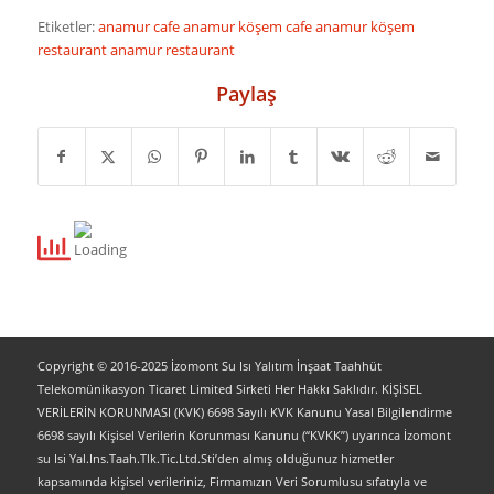
Etiketler:
anamur cafe
anamur köşem cafe
anamur köşem
restaurant
anamur restaurant
Paylaş
Copyright © 2016-2025 İzomont Su Isı Yalıtım İnşaat Taahhüt
Telekomünikasyon Ticaret Limited Sirketi Her Hakkı Saklıdır. KİŞİSEL
VERİLERİN KORUNMASI (KVK) 6698 Sayılı KVK Kanunu Yasal Bilgilendirme
6698 sayılı Kişisel Verilerin Korunması Kanunu (“KVKK”) uyarınca İzomont
su Isi Yal.Ins.Taah.Tlk.Tic.Ltd.Sti’den almış olduğunuz hizmetler
kapsamında kişisel verileriniz, Firmamızın Veri Sorumlusu sıfatıyla ve