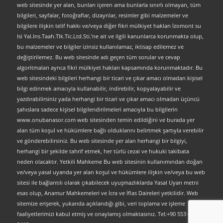
web sitesinde yer alan, bunları içeren ama bunlarla sınırlı olmayan, tüm
bilgileri, sayfalar, fotoğraflar, dizaynlar, resimler gibi malzemeler ve
bilgilere ilişkin telif hakkı ve/veya diğer fikri mülkiyet hakları İzomont su
Isi Yal.Ins.Taah.Tlk.Tic.Ltd.Sti.’ne ait ve ilgili kanunlarca korunmakta olup,
bu malzemeler ve bilgiler izinsiz kullanılamaz, iktisap edilemez ve
değiştirilemez. Bu web sitesinde adı geçen tüm sorular ve cevap
algoritmaları ayrıca fikri mülkiyet hakları kapsamında korunmaktadır. Bu
web sitesindeki bilgileri herhangi bir ticari ve çıkar amacı olmadan kişisel
bilgi edinmek amacıyla kullanabilir, indirebilir, kopyalayabilir ve
yazdırabilirsiniz yada herhangi bir ticari ve çıkar amacı olmadan üçüncü
şahıslara sadece kişisel bilgilendirilmeleri amacıyla bu bilgilerin
www.onubanasor.com web sitesinden temin edildiğini ve burada yer
alan tüm koşul ve hükümlere bağlı olduklarını belirtmek şartıyla verebilir
ve gönderebilirsiniz. Bu web sitesinde yer alan herhangi bir bilgiyi,
herhangi bir şekilde tahrif etmek, her türlü cezai ve hukuki takibata
neden olacaktır. Yetkili Mahkeme Bu web sitesinin kullanımından doğan
ve/veya yasal uyarıda yer alan koşul ve hükümlere ilişkin ve/veya bu web
sitesi ile bağlantılı olarak çıkabilecek uyuşmazlıklarda Yasal Uyarı metni
esas olup, Anamur Mahkemeleri ve İcra ve İflas Daireleri yetkilidir. Web
sitemize erişerek, yukarıda açıklandığı gibi, veri toplama ve işleme
faaliyetlerimizi kabul etmiş ve onaylamış olmaktasınız. Tel:+90 553 063