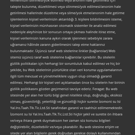
verilerinizin silinmesi/yok edilmesi veya anonim hale getirilmesi için
talepte bulunma, düzeltilmesi veya silinmesi/yok edilmesi/anonim hale
getirilmesi hallerinde düzeltme veya silme/yok etme/anonim hale getirme
işlemlerinin kişisel verilerinizin aktarıldığı 3. kişilere bildirilmesini isteme,
kişisel verilerinizin münhasıran otomatik sistemler ile analiz edilmesi
nedeniyle aleyhinize bir sonucun ortaya çıkması halinde itiraz etme,
kişisel verilerinizin kanuna aykırı olarak işlenmesi sebebiyle zarara
uğramanız hâlinde zararın giderilmesini talep etme haklarınız
bulunmaktadır. Üçüncü taraf web sitelerine linkler (bağlantılar) Web
sitemiz üçüncü taraf web sitelerine bağlantılar içerebilir. Bu sitelerin
gizlilik politikaları için herhangi bir sorumluluk kabul edilmez ve hiç bir
şekilde, bu Web sitelerinin yürürlükte olan veri koruma uygulamalarının
ilgili tüm mevzuat ve yönetmeliklere uygun olup olmadığı garanti
edilmez. Herhangi bir kişisel veri açıklamadan önce bu sitelerin her birinin
gizlilik politikasını gözden geçirmenizi tavsiye ederiz. Feragat: Bu web
sitesinde yer alan her türlü bilgi genel nitelikte olup, doğruluğu, eksiksiz
olması, güvenilirliği, yeterliliği ve güncelliği hiçbir surette İzomont su Isi
Yal.Ins.Taah.Tlk.Tic.Ltd.Sti tarafından garanti ve taahhüt edilmemektedir.
İzomont su Isi Yal.Ins.Taah.Tlk.Tic.Ltd.Sti hiçbir şekil ve surette ön ihbara
ve/veya ihtara gerek duymaksızın her zaman söz konusu bilgileri
değiştirebilir, düzeltebilir ve/veya çıkarabilir. Bu web sitesine erişim ve
sitede yer alan bilgilerin gerek doğrudan gerekse dolaylı kullanımından