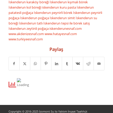
İskenderun karaköy böreği
İskenderun kıymalı börek
İskenderun kol böreği
iskenderun kuru pasta
İskenderun
patatesli poğaça
İskenderun peynirli börek
İskenderun peynirli
poğaça
İskenderun poğaça
İskenderun simit
İskenderun su
böreği
İskenderun tatlı
İskenderun tepsi ile börek satış
İskenderun zeytinli poğaça
iskenderunesnaf.com
www.akdenizesnaf.com
www.hatayesnaf.com
www.turkiyeesnaf.com
Paylaş
Copyright © 2016-2025 İzomont Su Isı Yalıtım İnşaat Taahhüt