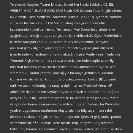
Telekomünikasyon Ticaret Limited Sirketi Her Hakkı Saklıdır. KİŞİSEL
VERİLERİN KORUNMASI (KVK) 6698 Sayılı KVK Kanunu Yasal Bilgilendirme
6698 sayılı Kişisel Verilerin Korunması Kanunu (“KVKK”) uyarınca İzomont
su Isi Yal.Ins.Taah.Tlk.Tic.Ltd.Sti’den almış olduğunuz hizmetler
kapsamında kişisel verileriniz, Firmamızın Veri Sorumlusu sıfatıyla ve
aşağıda açıklandığı amaç ve çerçevede işlenebilecektir. Kişisel Verilerinizin
İşlenme Amaçları ve Hukuki Sebepler: Kişisel verileriniz, sair yasal
mevzuat gerekliliğinin yanı sıra; site üzerinden yapacağınız alış veriş
işlemlerinde kullanılmak için alınmaktadır. Kişisel Verilerinizin Toplanma
Yöntemi: Kişisel verileriniz yalnızca sitemiz üzerinden toplanarak, ilgili
mevzuat uyarınca yasal süreler içerisinde saklanmaktadır. Ayrıca, Web
sitemizin kullanımı (tarama) aracılığıyla bir araya getirilen bilgileriniz
toplanır ve işleme tabi tutulur. Bu bilgiler, ziyaretçi kimliği (ID), ziyaret
tarih ve saati, kullandığınız tarayıcı tipi, İnternet Protokol Adresi (IP
adresi) ve ziyaret edilen sayfaların yanı sıra Web sitemizden indirdiğiniz
dosya türü ile ilgili verileri de içerebilir. Bu veriler, çerez (cookie – metin
dosyası) kullanımı esnasında elde edilebilir. Çerez dosyası, bir Web sitesi
yazılımı uygulaması tarafından oluşturulan ve bilgisayarınızın sabit
diskinde saklanan küçük bir metin dosyasıdır. Çerezler giriş kodu, parola
ve tercihler de dâhil olmak üzere bir dizi bilgiler içerebilir. Çerezlerin
kullanımı, tarama tercihlerinizin kaydını tutarak, sizlere daha hızlı ve daha