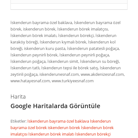
İskenderun bayrama özel baklava, İskenderun bayrama özel
börek, iskenderun börek, İskenderun börek imalatçısı,
İskenderun börek imalatı, İskenderun börekçi, İskenderun
karaköy böreği, İskenderun kıymalı börek, İskenderun kol
böreği, iskenderun kuru pasta, İskenderun patatesli poğaça,
İskenderun peynirli börek, İskenderun peynirli poğaça,
İskenderun poğaça, İskenderun simit, İskenderun su böreği,
İskenderun tatlı, İskenderun tepsi ile börek satış, İskenderun
zeytinli poğaça, iskenderunesnaf.com, www.akdenizesnaf.com,
www.hatayesnaf.com, www.turkiyeesnaf.com
Harita
Google Haritalarda Görüntüle
Etiketler:
İskenderun bayrama özel baklava
İskenderun
bayrama özel börek
iskenderun börek
İskenderun börek
imalatçısı
İskenderun börek imalatı
İskenderun börekçi