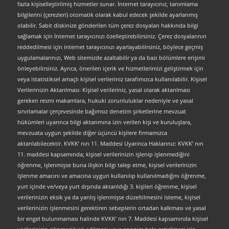
fazla kişiselleştirilmiş hizmetler sunar. İnternet tarayıcınız, tanımlama
bilgilerini (çerezleri) otomatik olarak kabul edecek şekilde ayarlanmış
olabilir. Sabit diskinize gönderilen tüm çerez dosyaları hakkında bilgi
sağlamak için İnternet tarayıcınızı özelleştirebilirsiniz. Çerez dosyalarının
reddedilmesi için internet tarayıcınızı ayarlayabilirsiniz, böylece geçmiş
uygulamalarınızı, Web sitemizde azaltabilir ya da bazı bölümlere erişimi
önleyebilirsiniz. Ayrıca, önerilen içerik ve hizmetlerimizi geliştirmek için
veya istatistiksel amaçlı kişisel verileriniz tarafımızca kullanılabilir. Kişisel
Verilerinizin Aktarılması: Kişisel verileriniz, yasal olarak aktarılması
gereken resmi makamlara, hukuki zorunluluklar nedeniyle ve yasal
sınırlamalar çerçevesinde bağımsız denetim şirketlerine mevzuat
hükümleri uyarınca bilgi aktarımına izin verilen kişi ve kuruluşlara,
mevzuata uygun şekilde diğer üçüncü kişilere firmamızca
aktarılabilecektir. KVKK’ nın 11. Maddesi Uyarınca Haklarınız: KVKK’ nın
11. maddesi kapsamında; kişisel verilerinizin işlenip işlenmediğini
öğrenme, işlenmişse buna ilişkin bilgi talep etme, kişisel verilerinizin
işlenme amacını ve amacına uygun kullanılıp kullanılmadığını öğrenme,
yurt içinde ve/veya yurt dışında aktarıldığı 3. kişileri öğrenme, kişisel
verilerinizin eksik ya da yanlış işlenmişse düzeltilmesini isteme, kişisel
verilerinizin işlenmesini gerektiren sebeplerin ortadan kalkması ve yasal
bir engel bulunmaması halinde KVKK’ nın 7. Maddesi kapsamında kişisel