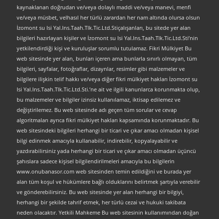
kaynaklanan doğrudan ve/veya dolaylı maddi ve/veya manevi, menfi
ve/veya müsbet, velhasıl her türlü zarardan her nam altında olursa olsun
İzomont su Isi Yal.Ins.Taah.Tlk.Tic.Ltd.Stiçalışanları, bu sitede yer alan
bilgileri hazırlayan kişiler ve İzomont su Isi Yal.Ins.Taah.Tlk.Tic.Ltd.Sti’nin
yetkilendirdiği kişi ve kuruluşlar sorumlu tutulamaz. Fikri Mülkiyet Bu
web sitesinde yer alan, bunları içeren ama bunlarla sınırlı olmayan, tüm
bilgileri, sayfalar, fotoğraflar, dizaynlar, resimler gibi malzemeler ve
bilgilere ilişkin telif hakkı ve/veya diğer fikri mülkiyet hakları İzomont su
Isi Yal.Ins.Taah.Tlk.Tic.Ltd.Sti.’ne ait ve ilgili kanunlarca korunmakta olup,
bu malzemeler ve bilgiler izinsiz kullanılamaz, iktisap edilemez ve
değiştirilemez. Bu web sitesinde adı geçen tüm sorular ve cevap
algoritmaları ayrıca fikri mülkiyet hakları kapsamında korunmaktadır. Bu
web sitesindeki bilgileri herhangi bir ticari ve çıkar amacı olmadan kişisel
bilgi edinmek amacıyla kullanabilir, indirebilir, kopyalayabilir ve
yazdırabilirsiniz yada herhangi bir ticari ve çıkar amacı olmadan üçüncü
şahıslara sadece kişisel bilgilendirilmeleri amacıyla bu bilgilerin
www.onubanasor.com web sitesinden temin edildiğini ve burada yer
alan tüm koşul ve hükümlere bağlı olduklarını belirtmek şartıyla verebilir
ve gönderebilirsiniz. Bu web sitesinde yer alan herhangi bir bilgiyi,
herhangi bir şekilde tahrif etmek, her türlü cezai ve hukuki takibata
neden olacaktır. Yetkili Mahkeme Bu web sitesinin kullanımından doğan