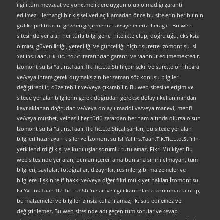
ilgili tüm mevzuat ve yönetmeliklere uygun olup olmadığı garanti
edilmez. Herhangi bir kişisel veri açıklamadan önce bu sitelerin her birinin
gizlilik politikasını gözden geçirmenizi tavsiye ederiz. Feragat: Bu web
sitesinde yer alan her türlü bilgi genel nitelikte olup, doğruluğu, eksiksiz
olması, güvenilirliği, yeterliliği ve güncelliği hiçbir surette İzomont su Isi
Yal.Ins.Taah.Tlk.Tic.Ltd.Sti tarafından garanti ve taahhüt edilmemektedir.
İzomont su Isi Yal.Ins.Taah.Tlk.Tic.Ltd.Sti hiçbir şekil ve surette ön ihbara
ve/veya ihtara gerek duymaksızın her zaman söz konusu bilgileri
değiştirebilir, düzeltebilir ve/veya çıkarabilir. Bu web sitesine erişim ve
sitede yer alan bilgilerin gerek doğrudan gerekse dolaylı kullanımından
kaynaklanan doğrudan ve/veya dolaylı maddi ve/veya manevi, menfi
ve/veya müsbet, velhasıl her türlü zarardan her nam altında olursa olsun
İzomont su Isi Yal.Ins.Taah.Tlk.Tic.Ltd.Stiçalışanları, bu sitede yer alan
bilgileri hazırlayan kişiler ve İzomont su Isi Yal.Ins.Taah.Tlk.Tic.Ltd.Sti’nin
yetkilendirdiği kişi ve kuruluşlar sorumlu tutulamaz. Fikri Mülkiyet Bu
web sitesinde yer alan, bunları içeren ama bunlarla sınırlı olmayan, tüm
bilgileri, sayfalar, fotoğraflar, dizaynlar, resimler gibi malzemeler ve
bilgilere ilişkin telif hakkı ve/veya diğer fikri mülkiyet hakları İzomont su
Isi Yal.Ins.Taah.Tlk.Tic.Ltd.Sti.’ne ait ve ilgili kanunlarca korunmakta olup,
bu malzemeler ve bilgiler izinsiz kullanılamaz, iktisap edilemez ve
değiştirilemez. Bu web sitesinde adı geçen tüm sorular ve cevap