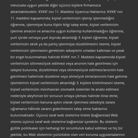
mevzuata uygun şekilde diğer üçüncü kişilere firmamızca
aktarılabilecektir. KVKK’ nın 11. Maddesi Uyarınca Haklarınız: KVKK’ nın
11. maddesi kapsamında; kişisel verilerinizin işlenip işlenmediğini
öğrenme, işlenmişse buna ilişkin bilgi talep etme, kişisel verilerinizin
işlenme amacını ve amacına uygun kullanılıp kullanılmadığını öğrenme,
yurt içinde ve/veya yurt dışında aktarıldığı 3. kişileri öğrenme, kişisel
verilerinizin eksik ya da yanlış işlenmişse düzeltilmesini isteme, kişisel
verilerinizin işlenmesini gerektiren sebeplerin ortadan kalkması ve yasal
bir engel bulunmaması halinde KVKK’ nın 7. Maddesi kapsamında kişisel
verilerinizin silinmesi/yok edilmesi veya anonim hale getirilmesi için
talepte bulunma, düzeltilmesi veya silinmesi/yok edilmesi/anonim hale
getirilmesi hallerinde düzeltme veya silme/yok etme/anonim hale getirme
işlemlerinin kişisel verilerinizin aktarıldığı 3. kişilere bildirilmesini isteme,
kişisel verilerinizin münhasıran otomatik sistemler ile analiz edilmesi
nedeniyle aleyhinize bir sonucun ortaya çıkması halinde itiraz etme,
kişisel verilerinizin kanuna aykırı olarak işlenmesi sebebiyle zarara
uğramanız hâlinde zararın giderilmesini talep etme haklarınız
bulunmaktadır. Üçüncü taraf web sitelerine linkler (bağlantılar) Web
sitemiz üçüncü taraf web sitelerine bağlantılar içerebilir. Bu sitelerin
gizlilik politikaları için herhangi bir sorumluluk kabul edilmez ve hiç bir
şekilde, bu Web sitelerinin yürürlükte olan veri koruma uygulamalarının