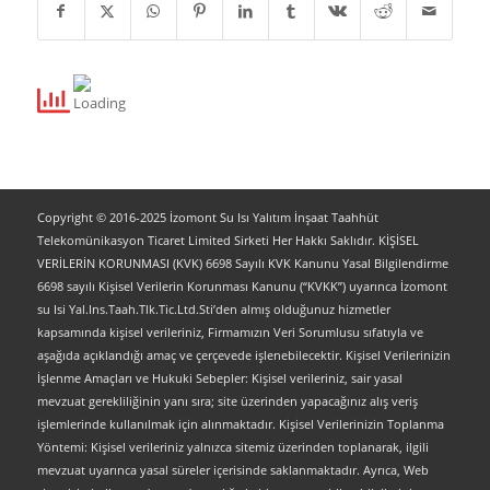
Copyright © 2016-2025 İzomont Su Isı Yalıtım İnşaat Taahhüt
Telekomünikasyon Ticaret Limited Sirketi Her Hakkı Saklıdır. KİŞİSEL
VERİLERİN KORUNMASI (KVK) 6698 Sayılı KVK Kanunu Yasal Bilgilendirme
6698 sayılı Kişisel Verilerin Korunması Kanunu (“KVKK”) uyarınca İzomont
su Isi Yal.Ins.Taah.Tlk.Tic.Ltd.Sti’den almış olduğunuz hizmetler
kapsamında kişisel verileriniz, Firmamızın Veri Sorumlusu sıfatıyla ve
aşağıda açıklandığı amaç ve çerçevede işlenebilecektir. Kişisel Verilerinizin
İşlenme Amaçları ve Hukuki Sebepler: Kişisel verileriniz, sair yasal
mevzuat gerekliliğinin yanı sıra; site üzerinden yapacağınız alış veriş
işlemlerinde kullanılmak için alınmaktadır. Kişisel Verilerinizin Toplanma
Yöntemi: Kişisel verileriniz yalnızca sitemiz üzerinden toplanarak, ilgili
mevzuat uyarınca yasal süreler içerisinde saklanmaktadır. Ayrıca, Web