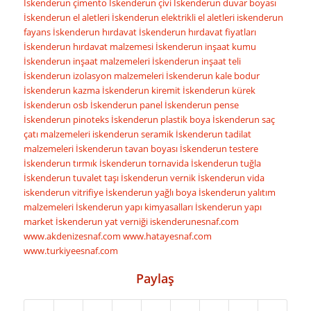
İskenderun çimento
İskenderun çivi
İskenderun duvar boyası
İskenderun el aletleri
İskenderun elektrikli el aletleri
iskenderun
fayans
İskenderun hırdavat
İskenderun hırdavat fiyatları
İskenderun hırdavat malzemesi
İskenderun inşaat kumu
İskenderun inşaat malzemeleri
İskenderun inşaat teli
İskenderun izolasyon malzemeleri
İskenderun kale bodur
İskenderun kazma
İskenderun kiremit
İskenderun kürek
İskenderun osb
İskenderun panel
İskenderun pense
İskenderun pinoteks
İskenderun plastik boya
İskenderun saç
çatı malzemeleri
iskenderun seramik
İskenderun tadilat
malzemeleri
İskenderun tavan boyası
İskenderun testere
İskenderun tırmık
İskenderun tornavida
İskenderun tuğla
İskenderun tuvalet taşı
İskenderun vernik
İskenderun vida
iskenderun vitrifiye
İskenderun yağlı boya
İskenderun yalıtım
malzemeleri
İskenderun yapı kimyasalları
İskenderun yapı
market
İskenderun yat verniği
iskenderunesnaf.com
www.akdenizesnaf.com
www.hatayesnaf.com
www.turkiyeesnaf.com
Paylaş