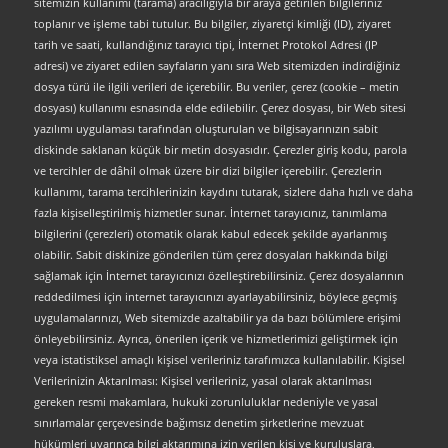
sitemizin kullanımı (tarama) aracılığıyla bir araya getirilen bilgileriniz
toplanır ve işleme tabi tutulur. Bu bilgiler, ziyaretçi kimliği (ID), ziyaret
tarih ve saati, kullandığınız tarayıcı tipi, İnternet Protokol Adresi (IP
adresi) ve ziyaret edilen sayfaların yanı sıra Web sitemizden indirdiğiniz
dosya türü ile ilgili verileri de içerebilir. Bu veriler, çerez (cookie – metin
dosyası) kullanımı esnasında elde edilebilir. Çerez dosyası, bir Web sitesi
yazılımı uygulaması tarafından oluşturulan ve bilgisayarınızın sabit
diskinde saklanan küçük bir metin dosyasıdır. Çerezler giriş kodu, parola
ve tercihler de dâhil olmak üzere bir dizi bilgiler içerebilir. Çerezlerin
kullanımı, tarama tercihlerinizin kaydını tutarak, sizlere daha hızlı ve daha
fazla kişiselleştirilmiş hizmetler sunar. İnternet tarayıcınız, tanımlama
bilgilerini (çerezleri) otomatik olarak kabul edecek şekilde ayarlanmış
olabilir. Sabit diskinize gönderilen tüm çerez dosyaları hakkında bilgi
sağlamak için İnternet tarayıcınızı özelleştirebilirsiniz. Çerez dosyalarının
reddedilmesi için internet tarayıcınızı ayarlayabilirsiniz, böylece geçmiş
uygulamalarınızı, Web sitemizde azaltabilir ya da bazı bölümlere erişimi
önleyebilirsiniz. Ayrıca, önerilen içerik ve hizmetlerimizi geliştirmek için
veya istatistiksel amaçlı kişisel verileriniz tarafımızca kullanılabilir. Kişisel
Verilerinizin Aktarılması: Kişisel verileriniz, yasal olarak aktarılması
gereken resmi makamlara, hukuki zorunluluklar nedeniyle ve yasal
sınırlamalar çerçevesinde bağımsız denetim şirketlerine mevzuat
hükümleri uyarınca bilgi aktarımına izin verilen kişi ve kuruluşlara,