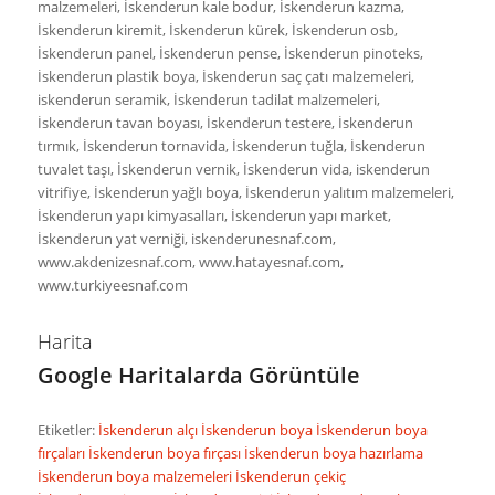
malzemeleri, İskenderun kale bodur, İskenderun kazma,
İskenderun kiremit, İskenderun kürek, İskenderun osb,
İskenderun panel, İskenderun pense, İskenderun pinoteks,
İskenderun plastik boya, İskenderun saç çatı malzemeleri,
iskenderun seramik, İskenderun tadilat malzemeleri,
İskenderun tavan boyası, İskenderun testere, İskenderun
tırmık, İskenderun tornavida, İskenderun tuğla, İskenderun
tuvalet taşı, İskenderun vernik, İskenderun vida, iskenderun
vitrifiye, İskenderun yağlı boya, İskenderun yalıtım malzemeleri,
İskenderun yapı kimyasalları, İskenderun yapı market,
İskenderun yat verniği, iskenderunesnaf.com,
www.akdenizesnaf.com, www.hatayesnaf.com,
www.turkiyeesnaf.com
Harita
Google Haritalarda Görüntüle
Etiketler:
İskenderun alçı
İskenderun boya
İskenderun boya
fırçaları
İskenderun boya fırçası
İskenderun boya hazırlama
İskenderun boya malzemeleri
İskenderun çekiç