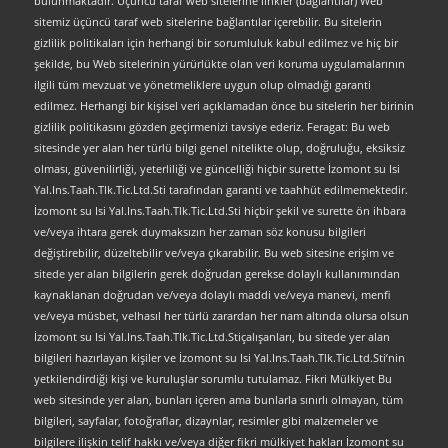
bulunmaktadır. Üçüncü taraf web sitelerine linkler (bağlantılar) Web
sitemiz üçüncü taraf web sitelerine bağlantılar içerebilir. Bu sitelerin
gizlilik politikaları için herhangi bir sorumluluk kabul edilmez ve hiç bir
şekilde, bu Web sitelerinin yürürlükte olan veri koruma uygulamalarının
ilgili tüm mevzuat ve yönetmeliklere uygun olup olmadığı garanti
edilmez. Herhangi bir kişisel veri açıklamadan önce bu sitelerin her birinin
gizlilik politikasını gözden geçirmenizi tavsiye ederiz. Feragat: Bu web
sitesinde yer alan her türlü bilgi genel nitelikte olup, doğruluğu, eksiksiz
olması, güvenilirliği, yeterliliği ve güncelliği hiçbir surette İzomont su Isi
Yal.Ins.Taah.Tlk.Tic.Ltd.Sti tarafından garanti ve taahhüt edilmemektedir.
İzomont su Isi Yal.Ins.Taah.Tlk.Tic.Ltd.Sti hiçbir şekil ve surette ön ihbara
ve/veya ihtara gerek duymaksızın her zaman söz konusu bilgileri
değiştirebilir, düzeltebilir ve/veya çıkarabilir. Bu web sitesine erişim ve
sitede yer alan bilgilerin gerek doğrudan gerekse dolaylı kullanımından
kaynaklanan doğrudan ve/veya dolaylı maddi ve/veya manevi, menfi
ve/veya müsbet, velhasıl her türlü zarardan her nam altında olursa olsun
İzomont su Isi Yal.Ins.Taah.Tlk.Tic.Ltd.Stiçalışanları, bu sitede yer alan
bilgileri hazırlayan kişiler ve İzomont su Isi Yal.Ins.Taah.Tlk.Tic.Ltd.Sti’nin
yetkilendirdiği kişi ve kuruluşlar sorumlu tutulamaz. Fikri Mülkiyet Bu
web sitesinde yer alan, bunları içeren ama bunlarla sınırlı olmayan, tüm
bilgileri, sayfalar, fotoğraflar, dizaynlar, resimler gibi malzemeler ve
bilgilere ilişkin telif hakkı ve/veya diğer fikri mülkiyet hakları İzomont su