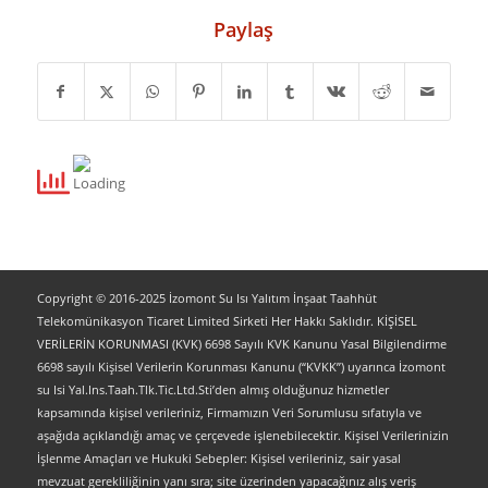
Paylaş
Copyright © 2016-2025 İzomont Su Isı Yalıtım İnşaat Taahhüt
Telekomünikasyon Ticaret Limited Sirketi Her Hakkı Saklıdır. KİŞİSEL
VERİLERİN KORUNMASI (KVK) 6698 Sayılı KVK Kanunu Yasal Bilgilendirme
6698 sayılı Kişisel Verilerin Korunması Kanunu (“KVKK”) uyarınca İzomont
su Isi Yal.Ins.Taah.Tlk.Tic.Ltd.Sti’den almış olduğunuz hizmetler
kapsamında kişisel verileriniz, Firmamızın Veri Sorumlusu sıfatıyla ve
aşağıda açıklandığı amaç ve çerçevede işlenebilecektir. Kişisel Verilerinizin
İşlenme Amaçları ve Hukuki Sebepler: Kişisel verileriniz, sair yasal
mevzuat gerekliliğinin yanı sıra; site üzerinden yapacağınız alış veriş