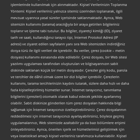
işlemlerinde kullanılmak için alınmaktadır. Kişisel Verilerinizin Toplanma
Yöntemi: Kişisel verileriniz yalnızca sitemiz üzerinden toplanarak, ilgili
mevzuat uyarınca yasal süreler içerisinde saklanmaktadır. Ayrıca, Web
sitemizin kullanımı (tarama) aracılığıyla bir araya getirilen bilgileriniz
toplanır ve işleme tabi tutulur. Bu bilgiler, ziyaretçi kimliği (ID), ziyaret
tarih ve saati, kullandığınız tarayıcı tipi, İnternet Protokol Adresi (IP
adresi) ve ziyaret edilen sayfaların yanı sıra Web sitemizden indirdiğiniz
dosya türü ile ilgili verileri de içerebilir. Bu veriler, çerez (cookie – metin
dosyası) kullanımı esnasında elde edilebilir. Çerez dosyası, bir Web sitesi
yazılımı uygulaması tarafından oluşturulan ve bilgisayarınızın sabit
diskinde saklanan küçük bir metin dosyasıdır. Çerezler giriş kodu, parola
ve tercihler de dâhil olmak üzere bir dizi bilgiler içerebilir. Çerezlerin
kullanımı, tarama tercihlerinizin kaydını tutarak, sizlere daha hızlı ve daha
fazla kişiselleştirilmiş hizmetler sunar. İnternet tarayıcınız, tanımlama
bilgilerini (çerezleri) otomatik olarak kabul edecek şekilde ayarlanmış
olabilir. Sabit diskinize gönderilen tüm çerez dosyaları hakkında bilgi
sağlamak için İnternet tarayıcınızı özelleştirebilirsiniz. Çerez dosyalarının
reddedilmesi için internet tarayıcınızı ayarlayabilirsiniz, böylece geçmiş
uygulamalarınızı, Web sitemizde azaltabilir ya da bazı bölümlere erişimi
önleyebilirsiniz. Ayrıca, önerilen içerik ve hizmetlerimizi geliştirmek için
veya istatistiksel amaçlı kişisel verileriniz tarafımızca kullanılabilir. Kişisel