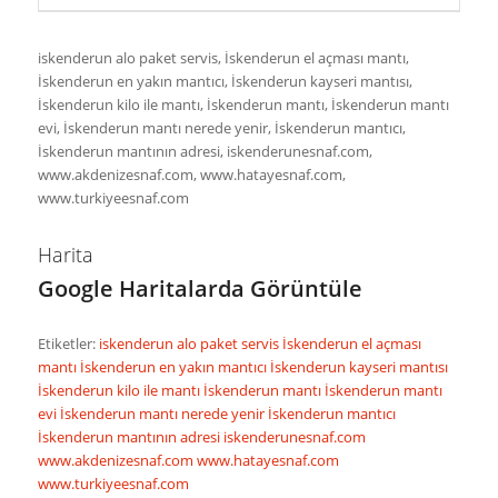
iskenderun alo paket servis, İskenderun el açması mantı,
İskenderun en yakın mantıcı, İskenderun kayseri mantısı,
İskenderun kilo ile mantı, İskenderun mantı, İskenderun mantı
evi, İskenderun mantı nerede yenir, İskenderun mantıcı,
İskenderun mantının adresi, iskenderunesnaf.com,
www.akdenizesnaf.com, www.hatayesnaf.com,
www.turkiyeesnaf.com
Harita
Google Haritalarda Görüntüle
Etiketler:
iskenderun alo paket servis
İskenderun el açması
mantı
İskenderun en yakın mantıcı
İskenderun kayseri mantısı
İskenderun kilo ile mantı
İskenderun mantı
İskenderun mantı
evi
İskenderun mantı nerede yenir
İskenderun mantıcı
İskenderun mantının adresi
iskenderunesnaf.com
www.akdenizesnaf.com
www.hatayesnaf.com
www.turkiyeesnaf.com