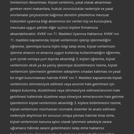
Verilerinizin Aktarılması: Kişisel verileriniz, yasal olarak aktarılması
gereken resmi makamlara, hukuki zorunluluklar nedeniyle ve yasal
sınırlamalar çerçevesinde bağımsız denetim şirketlerine mevzuat
hükümleri uyarınca bilgi aktarımına izin verilen kişi ve kuruluşlara,
mevzuata uygun şekilde diğer üçüncü kişilere firmamızca
aktarılabilecektir. KVKK’ nın 11. Maddesi Uyarınca Haklarınız: KVKK’ nın
11. maddesi kapsamında; kişisel verilerinizin işlenip işlenmediğini
öğrenme, işlenmişse buna ilişkin bilgi talep etme, kişisel verilerinizin
işlenme amacını ve amacına uygun kullanılıp kullanılmadığını öğrenme,
yurt içinde ve/veya yurt dışında aktarıldığı 3. kişileri öğrenme, kişisel
verilerinizin eksik ya da yanlış işlenmişse düzeltilmesini isteme, kişisel
verilerinizin işlenmesini gerektiren sebeplerin ortadan kalkması ve yasal
bir engel bulunmaması halinde KVKK’ nın 7. Maddesi kapsamında kişisel
verilerinizin silinmesi/yok edilmesi veya anonim hale getirilmesi için
talepte bulunma, düzeltilmesi veya silinmesi/yok edilmesi/anonim hale
getirilmesi hallerinde düzeltme veya silme/yok etme/anonim hale getirme
işlemlerinin kişisel verilerinizin aktarıldığı 3. kişilere bildirilmesini isteme,
kişisel verilerinizin münhasıran otomatik sistemler ile analiz edilmesi
nedeniyle aleyhinize bir sonucun ortaya çıkması halinde itiraz etme,
kişisel verilerinizin kanuna aykırı olarak işlenmesi sebebiyle zarara
uğramanız hâlinde zararın giderilmesini talep etme haklarınız