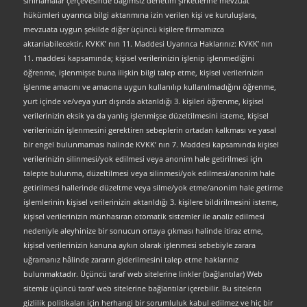
sınırlamalar çerçevesinde bağımsız denetim şirketlerine mevzuat
hükümleri uyarınca bilgi aktarımına izin verilen kişi ve kuruluşlara,
mevzuata uygun şekilde diğer üçüncü kişilere firmamızca
aktarılabilecektir. KVKK’ nın 11. Maddesi Uyarınca Haklarınız: KVKK’ nın
11. maddesi kapsamında; kişisel verilerinizin işlenip işlenmediğini
öğrenme, işlenmişse buna ilişkin bilgi talep etme, kişisel verilerinizin
işlenme amacını ve amacına uygun kullanılıp kullanılmadığını öğrenme,
yurt içinde ve/veya yurt dışında aktarıldığı 3. kişileri öğrenme, kişisel
verilerinizin eksik ya da yanlış işlenmişse düzeltilmesini isteme, kişisel
verilerinizin işlenmesini gerektiren sebeplerin ortadan kalkması ve yasal
bir engel bulunmaması halinde KVKK’ nın 7. Maddesi kapsamında kişisel
verilerinizin silinmesi/yok edilmesi veya anonim hale getirilmesi için
talepte bulunma, düzeltilmesi veya silinmesi/yok edilmesi/anonim hale
getirilmesi hallerinde düzeltme veya silme/yok etme/anonim hale getirme
işlemlerinin kişisel verilerinizin aktarıldığı 3. kişilere bildirilmesini isteme,
kişisel verilerinizin münhasıran otomatik sistemler ile analiz edilmesi
nedeniyle aleyhinize bir sonucun ortaya çıkması halinde itiraz etme,
kişisel verilerinizin kanuna aykırı olarak işlenmesi sebebiyle zarara
uğramanız hâlinde zararın giderilmesini talep etme haklarınız
bulunmaktadır. Üçüncü taraf web sitelerine linkler (bağlantılar) Web
sitemiz üçüncü taraf web sitelerine bağlantılar içerebilir. Bu sitelerin
gizlilik politikaları için herhangi bir sorumluluk kabul edilmez ve hiç bir