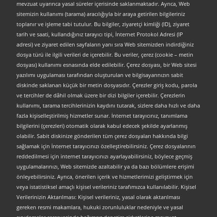
mevzuat uyarınca yasal süreler içerisinde saklanmaktadır. Ayrıca, Web
sitemizin kullanımı (tarama) aracılığıyla bir araya getirilen bilgileriniz
toplanır ve işleme tabi tutulur. Bu bilgiler, ziyaretçi kimliği (ID), ziyaret
tarih ve saati, kullandığınız tarayıcı tipi, İnternet Protokol Adresi (IP
adresi) ve ziyaret edilen sayfaların yanı sıra Web sitemizden indirdiğiniz
dosya türü ile ilgili verileri de içerebilir. Bu veriler, çerez (cookie – metin
dosyası) kullanımı esnasında elde edilebilir. Çerez dosyası, bir Web sitesi
yazılımı uygulaması tarafından oluşturulan ve bilgisayarınızın sabit
diskinde saklanan küçük bir metin dosyasıdır. Çerezler giriş kodu, parola
ve tercihler de dâhil olmak üzere bir dizi bilgiler içerebilir. Çerezlerin
kullanımı, tarama tercihlerinizin kaydını tutarak, sizlere daha hızlı ve daha
fazla kişiselleştirilmiş hizmetler sunar. İnternet tarayıcınız, tanımlama
bilgilerini (çerezleri) otomatik olarak kabul edecek şekilde ayarlanmış
olabilir. Sabit diskinize gönderilen tüm çerez dosyaları hakkında bilgi
sağlamak için İnternet tarayıcınızı özelleştirebilirsiniz. Çerez dosyalarının
reddedilmesi için internet tarayıcınızı ayarlayabilirsiniz, böylece geçmiş
uygulamalarınızı, Web sitemizde azaltabilir ya da bazı bölümlere erişimi
önleyebilirsiniz. Ayrıca, önerilen içerik ve hizmetlerimizi geliştirmek için
veya istatistiksel amaçlı kişisel verileriniz tarafımızca kullanılabilir. Kişisel
Verilerinizin Aktarılması: Kişisel verileriniz, yasal olarak aktarılması
gereken resmi makamlara, hukuki zorunluluklar nedeniyle ve yasal