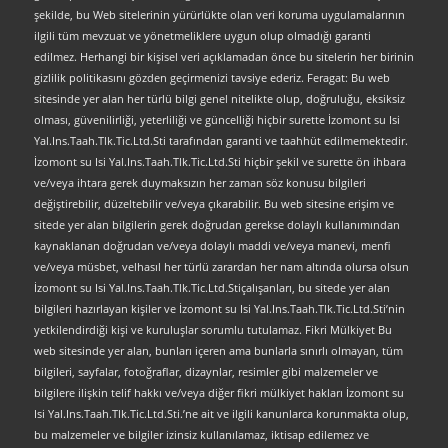
şekilde, bu Web sitelerinin yürürlükte olan veri koruma uygulamalarının
ilgili tüm mevzuat ve yönetmeliklere uygun olup olmadığı garanti
edilmez. Herhangi bir kişisel veri açıklamadan önce bu sitelerin her birinin
gizlilik politikasını gözden geçirmenizi tavsiye ederiz. Feragat: Bu web
sitesinde yer alan her türlü bilgi genel nitelikte olup, doğruluğu, eksiksiz
olması, güvenilirliği, yeterliliği ve güncelliği hiçbir surette İzomont su Isi
Yal.Ins.Taah.Tlk.Tic.Ltd.Sti tarafından garanti ve taahhüt edilmemektedir.
İzomont su Isi Yal.Ins.Taah.Tlk.Tic.Ltd.Sti hiçbir şekil ve surette ön ihbara
ve/veya ihtara gerek duymaksızın her zaman söz konusu bilgileri
değiştirebilir, düzeltebilir ve/veya çıkarabilir. Bu web sitesine erişim ve
sitede yer alan bilgilerin gerek doğrudan gerekse dolaylı kullanımından
kaynaklanan doğrudan ve/veya dolaylı maddi ve/veya manevi, menfi
ve/veya müsbet, velhasıl her türlü zarardan her nam altında olursa olsun
İzomont su Isi Yal.Ins.Taah.Tlk.Tic.Ltd.Stiçalışanları, bu sitede yer alan
bilgileri hazırlayan kişiler ve İzomont su Isi Yal.Ins.Taah.Tlk.Tic.Ltd.Sti’nin
yetkilendirdiği kişi ve kuruluşlar sorumlu tutulamaz. Fikri Mülkiyet Bu
web sitesinde yer alan, bunları içeren ama bunlarla sınırlı olmayan, tüm
bilgileri, sayfalar, fotoğraflar, dizaynlar, resimler gibi malzemeler ve
bilgilere ilişkin telif hakkı ve/veya diğer fikri mülkiyet hakları İzomont su
Isi Yal.Ins.Taah.Tlk.Tic.Ltd.Sti.’ne ait ve ilgili kanunlarca korunmakta olup,
bu malzemeler ve bilgiler izinsiz kullanılamaz, iktisap edilemez ve