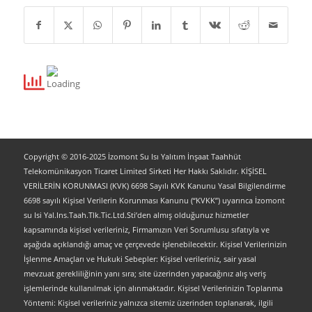
Copyright © 2016-2025 İzomont Su Isı Yalıtım İnşaat Taahhüt
Telekomünikasyon Ticaret Limited Sirketi Her Hakkı Saklıdır. KİŞİSEL
VERİLERİN KORUNMASI (KVK) 6698 Sayılı KVK Kanunu Yasal Bilgilendirme
6698 sayılı Kişisel Verilerin Korunması Kanunu (“KVKK”) uyarınca İzomont
su Isi Yal.Ins.Taah.Tlk.Tic.Ltd.Sti’den almış olduğunuz hizmetler
kapsamında kişisel verileriniz, Firmamızın Veri Sorumlusu sıfatıyla ve
aşağıda açıklandığı amaç ve çerçevede işlenebilecektir. Kişisel Verilerinizin
İşlenme Amaçları ve Hukuki Sebepler: Kişisel verileriniz, sair yasal
mevzuat gerekliliğinin yanı sıra; site üzerinden yapacağınız alış veriş
işlemlerinde kullanılmak için alınmaktadır. Kişisel Verilerinizin Toplanma
Yöntemi: Kişisel verileriniz yalnızca sitemiz üzerinden toplanarak, ilgili