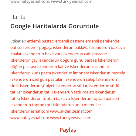
www.hatayesnaf.com, www.turkiyeesnaf.com
Harita
Google Haritalarda Görüntüle
Etiketler:
erdemli pastacı
erdemli pastane
erdemli perakende
patiseri
erdemli poğaça
iskenderun baklava
İskenderun baklava
imalatı
İskenderun baklavacı
İskenderun cafe pastane
iskenderun çay
İskenderun doğum günü pastası
İskenderun
düğün pastası
iskenderun kahve
İskenderun kazandibi
iskenderun kuru pasta
iskenderun limonata
iskenderun nescafe
İskenderun özel gün pastaları
İskenderun salep
İskenderun
simit
iskenderun şöbiyet
İskenderun sütlaç
İskenderun sütlü
tatlılar
İskenderun tatlı
İskenderun tatlı imalatı
İskenderun
tatlıcı
İskenderun toptan baklava
İskenderun toptan patiseri
İskenderun toptan tatlı
İskenderun unlu mamuller
iskenderunesnaf.com
www.akdenizesnaf.com
www.hatayesnaf.com
www.turkiyeesnaf.com
Paylaş