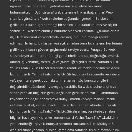
uğramanız hâlinde zararın giderilmesini talep etme haklarınız
bulunmaktadır. Üçüncü taraf web sitelerine linkler (bağlantılar) Web
sitemiz üçüncü taraf web sitelerine bağlantılar içerebilir. Bu sitelerin
gizlilik politikaları için herhangi bir sorumluluk kabul edilmez ve hiç bir
şekilde, bu Web sitelerinin yürürlükte olan veri koruma uygulamalarının
ilgili tüm mevzuat ve yönetmeliklere uygun olup olmadığı garanti
edilmez. Herhangi bir kişisel veri açıklamadan önce bu sitelerin her birinin
gizlilik politikasını gözden geçirmenizi tavsiye ederiz. Feragat: Bu web
sitesinde yer alan her türlü bilgi genel nitelikte olup, doğruluğu, eksiksiz
olması, güvenilirliği, yeterliliği ve güncelliği hiçbir surette İzomont su Isi
Yal.Ins.Taah.Tlk.Tic.Ltd.Sti tarafından garanti ve taahhüt edilmemektedir.
İzomont su Isi Yal.Ins.Taah.Tlk.Tic.Ltd.Sti hiçbir şekil ve surette ön ihbara
ve/veya ihtara gerek duymaksızın her zaman söz konusu bilgileri
değiştirebilir, düzeltebilir ve/veya çıkarabilir. Bu web sitesine erişim ve
sitede yer alan bilgilerin gerek doğrudan gerekse dolaylı kullanımından
kaynaklanan doğrudan ve/veya dolaylı maddi ve/veya manevi, menfi
ve/veya müsbet, velhasıl her türlü zarardan her nam altında olursa olsun
İzomont su Isi Yal.Ins.Taah.Tlk.Tic.Ltd.Stiçalışanları, bu sitede yer alan
bilgileri hazırlayan kişiler ve İzomont su Isi Yal.Ins.Taah.Tlk.Tic.Ltd.Sti’nin
yetkilendirdiği kişi ve kuruluşlar sorumlu tutulamaz. Fikri Mülkiyet Bu
web sitesinde yer alan, bunları içeren ama bunlarla sınırlı olmayan, tüm