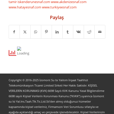
tamir
iskenderunesnaf.com
www.akdenizesnaf.com
www.hatayesnaf.com
www.turkiyeesnaf.com
Paylaş
Copyright © 2016-2025 İzomont Su Isı Yalıtım İnşaat Taahhüt
Telekomünikasyon Ticaret Limited Sirketi Her Hakkı Saklıdır. KİŞİSEL
VERİLERİN KORUNMASI (KVK) 6698 Sayılı KVK Kanunu Yasal Bilgilendirme
6698 sayılı Kişisel Verilerin Korunması Kanunu (“KVKK”) uyarınca İzomont
su Isi Yal.Ins.Taah.Tlk.Tic.Ltd.Sti’den almış olduğunuz hizmetler
kapsamında kişisel verileriniz, Firmamızın Veri Sorumlusu sıfatıyla ve
aşağıda açıklandığı amaç ve çerçevede işlenebilecektir. Kişisel Verilerinizin