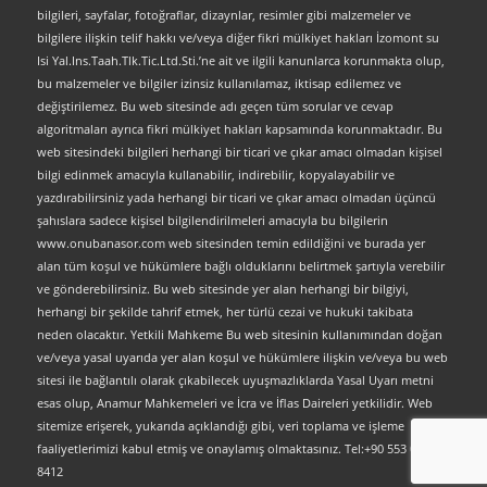
bilgileri, sayfalar, fotoğraflar, dizaynlar, resimler gibi malzemeler ve
bilgilere ilişkin telif hakkı ve/veya diğer fikri mülkiyet hakları İzomont su
Isi Yal.Ins.Taah.Tlk.Tic.Ltd.Sti.’ne ait ve ilgili kanunlarca korunmakta olup,
bu malzemeler ve bilgiler izinsiz kullanılamaz, iktisap edilemez ve
değiştirilemez. Bu web sitesinde adı geçen tüm sorular ve cevap
algoritmaları ayrıca fikri mülkiyet hakları kapsamında korunmaktadır. Bu
web sitesindeki bilgileri herhangi bir ticari ve çıkar amacı olmadan kişisel
bilgi edinmek amacıyla kullanabilir, indirebilir, kopyalayabilir ve
yazdırabilirsiniz yada herhangi bir ticari ve çıkar amacı olmadan üçüncü
şahıslara sadece kişisel bilgilendirilmeleri amacıyla bu bilgilerin
www.onubanasor.com web sitesinden temin edildiğini ve burada yer
alan tüm koşul ve hükümlere bağlı olduklarını belirtmek şartıyla verebilir
ve gönderebilirsiniz. Bu web sitesinde yer alan herhangi bir bilgiyi,
herhangi bir şekilde tahrif etmek, her türlü cezai ve hukuki takibata
neden olacaktır. Yetkili Mahkeme Bu web sitesinin kullanımından doğan
ve/veya yasal uyarıda yer alan koşul ve hükümlere ilişkin ve/veya bu web
sitesi ile bağlantılı olarak çıkabilecek uyuşmazlıklarda Yasal Uyarı metni
esas olup, Anamur Mahkemeleri ve İcra ve İflas Daireleri yetkilidir. Web
sitemize erişerek, yukarıda açıklandığı gibi, veri toplama ve işleme
faaliyetlerimizi kabul etmiş ve onaylamış olmaktasınız. Tel:+90 553 063
8412