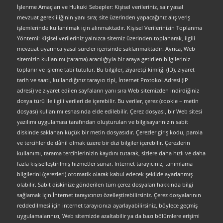
İşlenme Amaçları ve Hukuki Sebepler: Kişisel verileriniz, sair yasal
mevzuat gerekliliğinin yanı sıra; site üzerinden yapacağınız alış veriş
işlemlerinde kullanılmak için alınmaktadır. Kişisel Verilerinizin Toplanma
Yöntemi: Kişisel verileriniz yalnızca sitemiz üzerinden toplanarak, ilgili
mevzuat uyarınca yasal süreler içerisinde saklanmaktadır. Ayrıca, Web
sitemizin kullanımı (tarama) aracılığıyla bir araya getirilen bilgileriniz
toplanır ve işleme tabi tutulur. Bu bilgiler, ziyaretçi kimliği (ID), ziyaret
tarih ve saati, kullandığınız tarayıcı tipi, İnternet Protokol Adresi (IP
adresi) ve ziyaret edilen sayfaların yanı sıra Web sitemizden indirdiğiniz
dosya türü ile ilgili verileri de içerebilir. Bu veriler, çerez (cookie – metin
dosyası) kullanımı esnasında elde edilebilir. Çerez dosyası, bir Web sitesi
yazılımı uygulaması tarafından oluşturulan ve bilgisayarınızın sabit
diskinde saklanan küçük bir metin dosyasıdır. Çerezler giriş kodu, parola
ve tercihler de dâhil olmak üzere bir dizi bilgiler içerebilir. Çerezlerin
kullanımı, tarama tercihlerinizin kaydını tutarak, sizlere daha hızlı ve daha
fazla kişiselleştirilmiş hizmetler sunar. İnternet tarayıcınız, tanımlama
bilgilerini (çerezleri) otomatik olarak kabul edecek şekilde ayarlanmış
olabilir. Sabit diskinize gönderilen tüm çerez dosyaları hakkında bilgi
sağlamak için İnternet tarayıcınızı özelleştirebilirsiniz. Çerez dosyalarının
reddedilmesi için internet tarayıcınızı ayarlayabilirsiniz, böylece geçmiş
uygulamalarınızı, Web sitemizde azaltabilir ya da bazı bölümlere erişimi