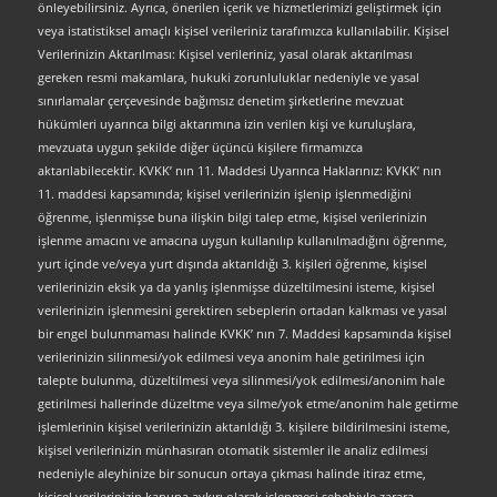
önleyebilirsiniz. Ayrıca, önerilen içerik ve hizmetlerimizi geliştirmek için
veya istatistiksel amaçlı kişisel verileriniz tarafımızca kullanılabilir. Kişisel
Verilerinizin Aktarılması: Kişisel verileriniz, yasal olarak aktarılması
gereken resmi makamlara, hukuki zorunluluklar nedeniyle ve yasal
sınırlamalar çerçevesinde bağımsız denetim şirketlerine mevzuat
hükümleri uyarınca bilgi aktarımına izin verilen kişi ve kuruluşlara,
mevzuata uygun şekilde diğer üçüncü kişilere firmamızca
aktarılabilecektir. KVKK’ nın 11. Maddesi Uyarınca Haklarınız: KVKK’ nın
11. maddesi kapsamında; kişisel verilerinizin işlenip işlenmediğini
öğrenme, işlenmişse buna ilişkin bilgi talep etme, kişisel verilerinizin
işlenme amacını ve amacına uygun kullanılıp kullanılmadığını öğrenme,
yurt içinde ve/veya yurt dışında aktarıldığı 3. kişileri öğrenme, kişisel
verilerinizin eksik ya da yanlış işlenmişse düzeltilmesini isteme, kişisel
verilerinizin işlenmesini gerektiren sebeplerin ortadan kalkması ve yasal
bir engel bulunmaması halinde KVKK’ nın 7. Maddesi kapsamında kişisel
verilerinizin silinmesi/yok edilmesi veya anonim hale getirilmesi için
talepte bulunma, düzeltilmesi veya silinmesi/yok edilmesi/anonim hale
getirilmesi hallerinde düzeltme veya silme/yok etme/anonim hale getirme
işlemlerinin kişisel verilerinizin aktarıldığı 3. kişilere bildirilmesini isteme,
kişisel verilerinizin münhasıran otomatik sistemler ile analiz edilmesi
nedeniyle aleyhinize bir sonucun ortaya çıkması halinde itiraz etme,
kişisel verilerinizin kanuna aykırı olarak işlenmesi sebebiyle zarara