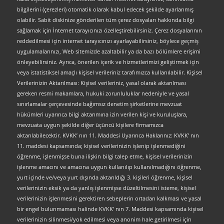
bilgilerini (çerezleri) otomatik olarak kabul edecek şekilde ayarlanmış
olabilir. Sabit diskinize gönderilen tüm çerez dosyaları hakkında bilgi
sağlamak için İnternet tarayıcınızı özelleştirebilirsiniz. Çerez dosyalarının
reddedilmesi için internet tarayıcınızı ayarlayabilirsiniz, böylece geçmiş
uygulamalarınızı, Web sitemizde azaltabilir ya da bazı bölümlere erişimi
önleyebilirsiniz. Ayrıca, önerilen içerik ve hizmetlerimizi geliştirmek için
veya istatistiksel amaçlı kişisel verileriniz tarafımızca kullanılabilir. Kişisel
Verilerinizin Aktarılması: Kişisel verileriniz, yasal olarak aktarılması
gereken resmi makamlara, hukuki zorunluluklar nedeniyle ve yasal
sınırlamalar çerçevesinde bağımsız denetim şirketlerine mevzuat
hükümleri uyarınca bilgi aktarımına izin verilen kişi ve kuruluşlara,
mevzuata uygun şekilde diğer üçüncü kişilere firmamızca
aktarılabilecektir. KVKK’ nın 11. Maddesi Uyarınca Haklarınız: KVKK’ nın
11. maddesi kapsamında; kişisel verilerinizin işlenip işlenmediğini
öğrenme, işlenmişse buna ilişkin bilgi talep etme, kişisel verilerinizin
işlenme amacını ve amacına uygun kullanılıp kullanılmadığını öğrenme,
yurt içinde ve/veya yurt dışında aktarıldığı 3. kişileri öğrenme, kişisel
verilerinizin eksik ya da yanlış işlenmişse düzeltilmesini isteme, kişisel
verilerinizin işlenmesini gerektiren sebeplerin ortadan kalkması ve yasal
bir engel bulunmaması halinde KVKK’ nın 7. Maddesi kapsamında kişisel
verilerinizin silinmesi/yok edilmesi veya anonim hale getirilmesi için