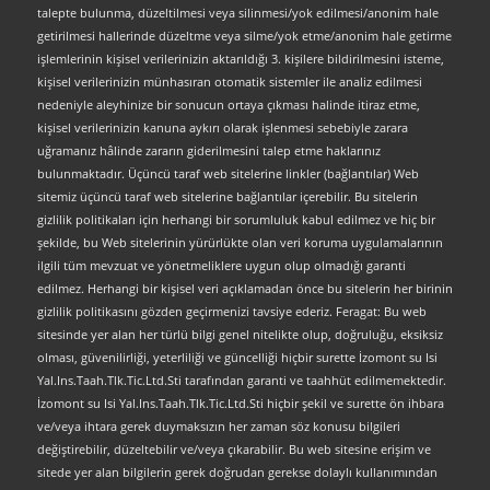
talepte bulunma, düzeltilmesi veya silinmesi/yok edilmesi/anonim hale
getirilmesi hallerinde düzeltme veya silme/yok etme/anonim hale getirme
işlemlerinin kişisel verilerinizin aktarıldığı 3. kişilere bildirilmesini isteme,
kişisel verilerinizin münhasıran otomatik sistemler ile analiz edilmesi
nedeniyle aleyhinize bir sonucun ortaya çıkması halinde itiraz etme,
kişisel verilerinizin kanuna aykırı olarak işlenmesi sebebiyle zarara
uğramanız hâlinde zararın giderilmesini talep etme haklarınız
bulunmaktadır. Üçüncü taraf web sitelerine linkler (bağlantılar) Web
sitemiz üçüncü taraf web sitelerine bağlantılar içerebilir. Bu sitelerin
gizlilik politikaları için herhangi bir sorumluluk kabul edilmez ve hiç bir
şekilde, bu Web sitelerinin yürürlükte olan veri koruma uygulamalarının
ilgili tüm mevzuat ve yönetmeliklere uygun olup olmadığı garanti
edilmez. Herhangi bir kişisel veri açıklamadan önce bu sitelerin her birinin
gizlilik politikasını gözden geçirmenizi tavsiye ederiz. Feragat: Bu web
sitesinde yer alan her türlü bilgi genel nitelikte olup, doğruluğu, eksiksiz
olması, güvenilirliği, yeterliliği ve güncelliği hiçbir surette İzomont su Isi
Yal.Ins.Taah.Tlk.Tic.Ltd.Sti tarafından garanti ve taahhüt edilmemektedir.
İzomont su Isi Yal.Ins.Taah.Tlk.Tic.Ltd.Sti hiçbir şekil ve surette ön ihbara
ve/veya ihtara gerek duymaksızın her zaman söz konusu bilgileri
değiştirebilir, düzeltebilir ve/veya çıkarabilir. Bu web sitesine erişim ve
sitede yer alan bilgilerin gerek doğrudan gerekse dolaylı kullanımından