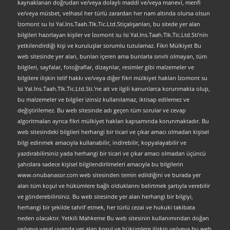
kaynaklanan doğrudan ve/veya dolaylı maddi ve/veya manevi, menfi
ve/veya müsbet, velhasıl her türlü zarardan her nam altında olursa olsun
İzomont su Isi Yal.Ins.Taah.Tlk.Tic.Ltd.Stiçalışanları, bu sitede yer alan
bilgileri hazırlayan kişiler ve İzomont su Isi Yal.Ins.Taah.Tlk.Tic.Ltd.Sti’nin
yetkilendirdiği kişi ve kuruluşlar sorumlu tutulamaz. Fikri Mülkiyet Bu
web sitesinde yer alan, bunları içeren ama bunlarla sınırlı olmayan, tüm
bilgileri, sayfalar, fotoğraflar, dizaynlar, resimler gibi malzemeler ve
bilgilere ilişkin telif hakkı ve/veya diğer fikri mülkiyet hakları İzomont su
Isi Yal.Ins.Taah.Tlk.Tic.Ltd.Sti.’ne ait ve ilgili kanunlarca korunmakta olup,
bu malzemeler ve bilgiler izinsiz kullanılamaz, iktisap edilemez ve
değiştirilemez. Bu web sitesinde adı geçen tüm sorular ve cevap
algoritmaları ayrıca fikri mülkiyet hakları kapsamında korunmaktadır. Bu
web sitesindeki bilgileri herhangi bir ticari ve çıkar amacı olmadan kişisel
bilgi edinmek amacıyla kullanabilir, indirebilir, kopyalayabilir ve
yazdırabilirsiniz yada herhangi bir ticari ve çıkar amacı olmadan üçüncü
şahıslara sadece kişisel bilgilendirilmeleri amacıyla bu bilgilerin
www.onubanasor.com web sitesinden temin edildiğini ve burada yer
alan tüm koşul ve hükümlere bağlı olduklarını belirtmek şartıyla verebilir
ve gönderebilirsiniz. Bu web sitesinde yer alan herhangi bir bilgiyi,
herhangi bir şekilde tahrif etmek, her türlü cezai ve hukuki takibata
neden olacaktır. Yetkili Mahkeme Bu web sitesinin kullanımından doğan
ve/veya yasal uyarıda yer alan koşul ve hükümlere ilişkin ve/veya bu web