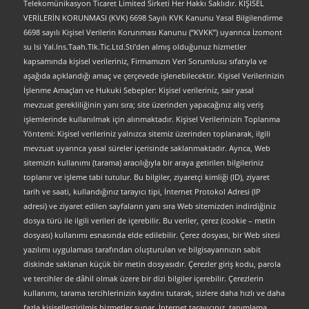
Telekomünikasyon Ticaret Limited Sirketi Her Hakkı Saklıdır. KİŞİSEL
VERİLERİN KORUNMASI (KVK) 6698 Sayılı KVK Kanunu Yasal Bilgilendirme
6698 sayılı Kişisel Verilerin Korunması Kanunu (“KVKK”) uyarınca İzomont
su Isi Yal.Ins.Taah.Tlk.Tic.Ltd.Sti’den almış olduğunuz hizmetler
kapsamında kişisel verileriniz, Firmamızın Veri Sorumlusu sıfatıyla ve
aşağıda açıklandığı amaç ve çerçevede işlenebilecektir. Kişisel Verilerinizin
İşlenme Amaçları ve Hukuki Sebepler: Kişisel verileriniz, sair yasal
mevzuat gerekliliğinin yanı sıra; site üzerinden yapacağınız alış veriş
işlemlerinde kullanılmak için alınmaktadır. Kişisel Verilerinizin Toplanma
Yöntemi: Kişisel verileriniz yalnızca sitemiz üzerinden toplanarak, ilgili
mevzuat uyarınca yasal süreler içerisinde saklanmaktadır. Ayrıca, Web
sitemizin kullanımı (tarama) aracılığıyla bir araya getirilen bilgileriniz
toplanır ve işleme tabi tutulur. Bu bilgiler, ziyaretçi kimliği (ID), ziyaret
tarih ve saati, kullandığınız tarayıcı tipi, İnternet Protokol Adresi (IP
adresi) ve ziyaret edilen sayfaların yanı sıra Web sitemizden indirdiğiniz
dosya türü ile ilgili verileri de içerebilir. Bu veriler, çerez (cookie – metin
dosyası) kullanımı esnasında elde edilebilir. Çerez dosyası, bir Web sitesi
yazılımı uygulaması tarafından oluşturulan ve bilgisayarınızın sabit
diskinde saklanan küçük bir metin dosyasıdır. Çerezler giriş kodu, parola
ve tercihler de dâhil olmak üzere bir dizi bilgiler içerebilir. Çerezlerin
kullanımı, tarama tercihlerinizin kaydını tutarak, sizlere daha hızlı ve daha
fazla kişiselleştirilmiş hizmetler sunar. İnternet tarayıcınız, tanımlama