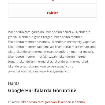
Twitter
İskenderun cami şadırvanı, İskenderun denizlik, İskenderun
granit, İskenderun granit tezgah, İskenderun mermer,
İskenderun mermer basamak, İskenderun mermer işi yapanlar,
İskenderun mermer kabir imalatı, İskenderun mermer kaplama
işleri, İskenderun mermer mezar, İskenderun mermer mozaik,
İskenderun mermer mutfak tezgahı, İskenderun mermer
tezgah, İskenderun mermerciler, İskenderun mermercileri,
iskenderunesnaf.com, www.akdenizesnaf.com,
www.hatayesnaf.com, www.turkiyeesnaf.com
Harita
Google Haritalarda Görüntüle
Etiketler:
İskenderun cami şadırvanı
İskenderun denizlik