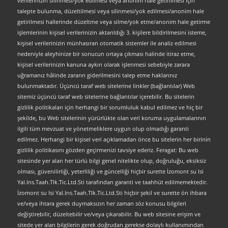
verilerinizin silinmesi/yok edilmesi veya anonim hale getirilmesi için
talepte bulunma, düzeltilmesi veya silinmesi/yok edilmesi/anonim hale
getirilmesi hallerinde düzeltme veya silme/yok etme/anonim hale getirme
işlemlerinin kişisel verilerinizin aktarıldığı 3. kişilere bildirilmesini isteme,
kişisel verilerinizin münhasıran otomatik sistemler ile analiz edilmesi
nedeniyle aleyhinize bir sonucun ortaya çıkması halinde itiraz etme,
kişisel verilerinizin kanuna aykırı olarak işlenmesi sebebiyle zarara
uğramanız hâlinde zararın giderilmesini talep etme haklarınız
bulunmaktadır. Üçüncü taraf web sitelerine linkler (bağlantılar) Web
sitemiz üçüncü taraf web sitelerine bağlantılar içerebilir. Bu sitelerin
gizlilik politikaları için herhangi bir sorumluluk kabul edilmez ve hiç bir
şekilde, bu Web sitelerinin yürürlükte olan veri koruma uygulamalarının
ilgili tüm mevzuat ve yönetmeliklere uygun olup olmadığı garanti
edilmez. Herhangi bir kişisel veri açıklamadan önce bu sitelerin her birinin
gizlilik politikasını gözden geçirmenizi tavsiye ederiz. Feragat: Bu web
sitesinde yer alan her türlü bilgi genel nitelikte olup, doğruluğu, eksiksiz
olması, güvenilirliği, yeterliliği ve güncelliği hiçbir surette İzomont su Isi
Yal.Ins.Taah.Tlk.Tic.Ltd.Sti tarafından garanti ve taahhüt edilmemektedir.
İzomont su Isi Yal.Ins.Taah.Tlk.Tic.Ltd.Sti hiçbir şekil ve surette ön ihbara
ve/veya ihtara gerek duymaksızın her zaman söz konusu bilgileri
değiştirebilir, düzeltebilir ve/veya çıkarabilir. Bu web sitesine erişim ve
sitede yer alan bilgilerin gerek doğrudan gerekse dolaylı kullanımından