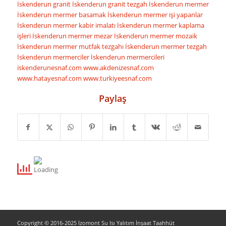
İskenderun granit
İskenderun granit tezgah
İskenderun mermer
İskenderun mermer basamak
İskenderun mermer işi yapanlar
İskenderun mermer kabir imalatı
İskenderun mermer kaplama
işleri
İskenderun mermer mezar
İskenderun mermer mozaik
İskenderun mermer mutfak tezgahı
İskenderun mermer tezgah
İskenderun mermerciler
İskenderun mermercileri
iskenderunesnaf.com
www.akdenizesnaf.com
www.hatayesnaf.com
www.turkiyeesnaf.com
Paylaş
Copyright © 2016-2025 İzomont Su Isı Yalıtım İnşaat Taahhüt