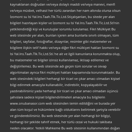
kaynaklanan doğrudan ve/veya dolaylı maddi ve/veya manevi, menfi
ve/veya müsbet, velhasıl her türlü zarardan her nam altında olursa olsun
İzomont su Isi Yal.Ins.Taah.Tlk.Tic.Ltd.Stiçalışanları, bu sitede yer alan
bilgileri hazırlayan kişiler ve İzomont su Isi Yal.Ins.Taah.Tlk.Tic.Ltd.Sti’nin
yetkilendirdiği kişi ve kuruluşlar sorumlu tutulamaz. Fikri Mülkiyet Bu
web sitesinde yer alan, bunları içeren ama bunlarla sınırlı olmayan, tüm
bilgileri, sayfalar, fotoğraflar, dizaynlar, resimler gibi malzemeler ve
bilgilere ilişkin telif hakkı ve/veya diğer fikri mülkiyet hakları İzomont su
Isi Yal.Ins.Taah.Tlk.Tic.Ltd.Sti.’ne ait ve ilgili kanunlarca korunmakta olup,
bu malzemeler ve bilgiler izinsiz kullanılamaz, iktisap edilemez ve
değiştirilemez. Bu web sitesinde adı geçen tüm sorular ve cevap
algoritmaları ayrıca fikri mülkiyet hakları kapsamında korunmaktadır. Bu
web sitesindeki bilgileri herhangi bir ticari ve çıkar amacı olmadan kişisel
bilgi edinmek amacıyla kullanabilir, indirebilir, kopyalayabilir ve
yazdırabilirsiniz yada herhangi bir ticari ve çıkar amacı olmadan üçüncü
şahıslara sadece kişisel bilgilendirilmeleri amacıyla bu bilgilerin
www.onubanasor.com web sitesinden temin edildiğini ve burada yer
alan tüm koşul ve hükümlere bağlı olduklarını belirtmek şartıyla verebilir
ve gönderebilirsiniz. Bu web sitesinde yer alan herhangi bir bilgiyi,
herhangi bir şekilde tahrif etmek, her türlü cezai ve hukuki takibata
neden olacaktır. Yetkili Mahkeme Bu web sitesinin kullanımından doğan