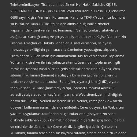
Telekomünikasyon Ticaret Limited Sirketi Her Hakkı Saklıdır. KİŞİSEL
VERİLERİN KORUNMASI (KVK) 6698 Sayılı KVK Kanunu Yasal Bilgilendirme
6698 sayılı Kişisel Verilerin Korunması Kanunu (“KVKK”) uyarınca İzomont
su Isi Yal.Ins.Taah.Tlk.Tic.Ltd.Sti’den almış olduğunuz hizmetler
kapsamında kişisel verileriniz, Firmamızın Veri Sorumlusu sıfatıyla ve
aşağıda açıklandığı amaç ve çerçevede işlenebilecektir. Kişisel Verilerinizin
İşlenme Amaçları ve Hukuki Sebepler: Kişisel verileriniz, sair yasal
mevzuat gerekliliğinin yanı sıra; site üzerinden yapacağınız alış veriş
işlemlerinde kullanılmak için alınmaktadır. Kişisel Verilerinizin Toplanma
Yöntemi: Kişisel verileriniz yalnızca sitemiz üzerinden toplanarak, ilgili
mevzuat uyarınca yasal süreler içerisinde saklanmaktadır. Ayrıca, Web
sitemizin kullanımı (tarama) aracılığıyla bir araya getirilen bilgileriniz
toplanır ve işleme tabi tutulur. Bu bilgiler, ziyaretçi kimliği (ID), ziyaret
tarih ve saati, kullandığınız tarayıcı tipi, İnternet Protokol Adresi (IP
adresi) ve ziyaret edilen sayfaların yanı sıra Web sitemizden indirdiğiniz
dosya türü ile ilgili verileri de içerebilir. Bu veriler, çerez (cookie – metin
dosyası) kullanımı esnasında elde edilebilir. Çerez dosyası, bir Web sitesi
yazılımı uygulaması tarafından oluşturulan ve bilgisayarınızın sabit
diskinde saklanan küçük bir metin dosyasıdır. Çerezler giriş kodu, parola
ve tercihler de dâhil olmak üzere bir dizi bilgiler içerebilir. Çerezlerin
kullanımı, tarama tercihlerinizin kaydını tutarak, sizlere daha hızlı ve daha