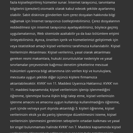
fazla kişiselleştirilmiş hizmetler sunar. İnternet tarayıcınız, tanımlama
bilgilerini (çerezleri) otomatik olarak kabul edecek şekilde ayarlanmış
olabilir. Sabit diskinize gönderilen tüm çerez dosyaları hakkında bilgi
sağlamak için İnternet tarayıcınızı özelleştirebilirsiniz. Çerez dosyalarının
reddedilmesi için internet tarayıcınızı ayarlayabilirsiniz, böylece geçmiş
uygulamalarınızı, Web sitemizde azaltabilir ya da bazı bölümlere erişimi
önleyebilirsiniz. Ayrıca, önerilen içerik ve hizmetlerimizi geliştirmek için
veya istatistiksel amaçlı kişisel verileriniz tarafımızca kullanılabilir. Kişisel
Verilerinizin Aktarılması: Kişisel verileriniz, yasal olarak aktarılması
gereken resmi makamlara, hukuki zorunluluklar nedeniyle ve yasal
sınırlamalar çerçevesinde bağımsız denetim şirketlerine mevzuat
hükümleri uyarınca bilgi aktarımına izin verilen kişi ve kuruluşlara,
mevzuata uygun şekilde diğer üçüncü kişilere firmamızca
aktarılabilecektir. KVKK’ nın 11. Maddesi Uyarınca Haklarınız: KVKK’ nın
11. maddesi kapsamında; kişisel verilerinizin işlenip işlenmediğini
öğrenme, işlenmişse buna ilişkin bilgi talep etme, kişisel verilerinizin
işlenme amacını ve amacına uygun kullanılıp kullanılmadığını öğrenme,
yurt içinde ve/veya yurt dışında aktarıldığı 3. kişileri öğrenme, kişisel
verilerinizin eksik ya da yanlış işlenmişse düzeltilmesini isteme, kişisel
verilerinizin işlenmesini gerektiren sebeplerin ortadan kalkması ve yasal
bir engel bulunmaması halinde KVKK’ nın 7. Maddesi kapsamında kişisel