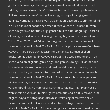
gizlilik politikaları için herhangi bir sorumluluk kabul edilmez ve hiç bir
şekilde, bu Web sitelerinin yürürlükte olan veri koruma uygulamalarının
ilgili tüm mevzuat ve yönetmeliklere uygun olup olmadığı garanti
edilmez. Herhangi bir kişisel veri açıklamadan önce bu sitelerin her birinin
gizlilik politikasını gözden geçirmenizi tavsiye ederiz. Feragat: Bu web
sitesinde yer alan her türlü bilgi genel nitelikte olup, doğruluğu, eksiksiz
olması, güvenilirliği, yeterliliği ve güncelliği hiçbir surette İzomont su Isi
Yal.Ins.Taah.Tlk.Tic.Ltd.Sti tarafından garanti ve taahhüt edilmemektedir.
İzomont su Isi Yal.Ins.Taah.Tlk.Tic.Ltd.Sti hiçbir şekil ve surette ön ihbara
ve/veya ihtara gerek duymaksızın her zaman söz konusu bilgileri
değiştirebilir, düzeltebilir ve/veya çıkarabilir. Bu web sitesine erişim ve
sitede yer alan bilgilerin gerek doğrudan gerekse dolaylı kullanımından
kaynaklanan doğrudan ve/veya dolaylı maddi ve/veya manevi, menfi
ve/veya müsbet, velhasıl her türlü zarardan her nam altında olursa olsun
İzomont su Isi Yal.Ins.Taah.Tlk.Tic.Ltd.Stiçalışanları, bu sitede yer alan
bilgileri hazırlayan kişiler ve İzomont su Isi Yal.Ins.Taah.Tlk.Tic.Ltd.Sti’nin
yetkilendirdiği kişi ve kuruluşlar sorumlu tutulamaz. Fikri Mülkiyet Bu
web sitesinde yer alan, bunları içeren ama bunlarla sınırlı olmayan, tüm
bilgileri, sayfalar, fotoğraflar, dizaynlar, resimler gibi malzemeler ve
bilgilere ilişkin telif hakkı ve/veya diğer fikri mülkiyet hakları İzomont su
Isi Yal.Ins.Taah.Tlk.Tic.Ltd.Sti.’ne ait ve ilgili kanunlarca korunmakta olup,