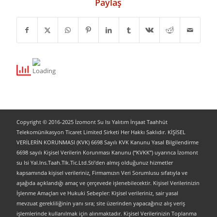
Paylaş
Copyright © 2016-2025 İzomont Su Isı Yalıtım İnşaat Taahhüt
Telekomünikasyon Ticaret Limited Sirketi Her Hakkı Saklıdır. KİŞİSEL
VERİLERİN KORUNMASI (KVK) 6698 Sayılı KVK Kanunu Yasal Bilgilendirme
6698 sayılı Kişisel Verilerin Korunması Kanunu (“KVKK”) uyarınca İzomont
su Isi Yal.Ins.Taah.Tlk.Tic.Ltd.Sti’den almış olduğunuz hizmetler
kapsamında kişisel verileriniz, Firmamızın Veri Sorumlusu sıfatıyla ve
aşağıda açıklandığı amaç ve çerçevede işlenebilecektir. Kişisel Verilerinizin
İşlenme Amaçları ve Hukuki Sebepler: Kişisel verileriniz, sair yasal
mevzuat gerekliliğinin yanı sıra; site üzerinden yapacağınız alış veriş
işlemlerinde kullanılmak için alınmaktadır. Kişisel Verilerinizin Toplanma