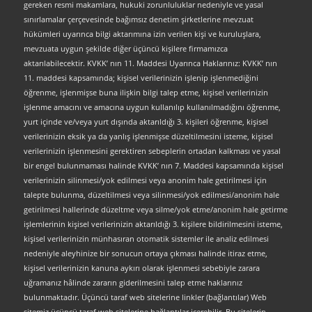
gereken resmi makamlara, hukuki zorunluluklar nedeniyle ve yasal
sınırlamalar çerçevesinde bağımsız denetim şirketlerine mevzuat
hükümleri uyarınca bilgi aktarımına izin verilen kişi ve kuruluşlara,
mevzuata uygun şekilde diğer üçüncü kişilere firmamızca
aktarılabilecektir. KVKK’ nın 11. Maddesi Uyarınca Haklarınız: KVKK’ nın
11. maddesi kapsamında; kişisel verilerinizin işlenip işlenmediğini
öğrenme, işlenmişse buna ilişkin bilgi talep etme, kişisel verilerinizin
işlenme amacını ve amacına uygun kullanılıp kullanılmadığını öğrenme,
yurt içinde ve/veya yurt dışında aktarıldığı 3. kişileri öğrenme, kişisel
verilerinizin eksik ya da yanlış işlenmişse düzeltilmesini isteme, kişisel
verilerinizin işlenmesini gerektiren sebeplerin ortadan kalkması ve yasal
bir engel bulunmaması halinde KVKK’ nın 7. Maddesi kapsamında kişisel
verilerinizin silinmesi/yok edilmesi veya anonim hale getirilmesi için
talepte bulunma, düzeltilmesi veya silinmesi/yok edilmesi/anonim hale
getirilmesi hallerinde düzeltme veya silme/yok etme/anonim hale getirme
işlemlerinin kişisel verilerinizin aktarıldığı 3. kişilere bildirilmesini isteme,
kişisel verilerinizin münhasıran otomatik sistemler ile analiz edilmesi
nedeniyle aleyhinize bir sonucun ortaya çıkması halinde itiraz etme,
kişisel verilerinizin kanuna aykırı olarak işlenmesi sebebiyle zarara
uğramanız hâlinde zararın giderilmesini talep etme haklarınız
bulunmaktadır. Üçüncü taraf web sitelerine linkler (bağlantılar) Web
sitemiz üçüncü taraf web sitelerine bağlantılar içerebilir. Bu sitelerin