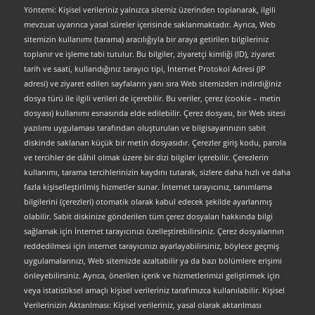
Yöntemi: Kişisel verileriniz yalnızca sitemiz üzerinden toplanarak, ilgili
mevzuat uyarınca yasal süreler içerisinde saklanmaktadır. Ayrıca, Web
sitemizin kullanımı (tarama) aracılığıyla bir araya getirilen bilgileriniz
toplanır ve işleme tabi tutulur. Bu bilgiler, ziyaretçi kimliği (ID), ziyaret
tarih ve saati, kullandığınız tarayıcı tipi, İnternet Protokol Adresi (IP
adresi) ve ziyaret edilen sayfaların yanı sıra Web sitemizden indirdiğiniz
dosya türü ile ilgili verileri de içerebilir. Bu veriler, çerez (cookie – metin
dosyası) kullanımı esnasında elde edilebilir. Çerez dosyası, bir Web sitesi
yazılımı uygulaması tarafından oluşturulan ve bilgisayarınızın sabit
diskinde saklanan küçük bir metin dosyasıdır. Çerezler giriş kodu, parola
ve tercihler de dâhil olmak üzere bir dizi bilgiler içerebilir. Çerezlerin
kullanımı, tarama tercihlerinizin kaydını tutarak, sizlere daha hızlı ve daha
fazla kişiselleştirilmiş hizmetler sunar. İnternet tarayıcınız, tanımlama
bilgilerini (çerezleri) otomatik olarak kabul edecek şekilde ayarlanmış
olabilir. Sabit diskinize gönderilen tüm çerez dosyaları hakkında bilgi
sağlamak için İnternet tarayıcınızı özelleştirebilirsiniz. Çerez dosyalarının
reddedilmesi için internet tarayıcınızı ayarlayabilirsiniz, böylece geçmiş
uygulamalarınızı, Web sitemizde azaltabilir ya da bazı bölümlere erişimi
önleyebilirsiniz. Ayrıca, önerilen içerik ve hizmetlerimizi geliştirmek için
veya istatistiksel amaçlı kişisel verileriniz tarafımızca kullanılabilir. Kişisel
Verilerinizin Aktarılması: Kişisel verileriniz, yasal olarak aktarılması