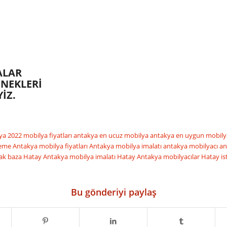
ALAR
ENEKLERİ
İZ.
ya 2022 mobilya fiyatları
antakya en ucuz mobilya
antakya en uygun mobil
şeme
Antakya mobilya fiyatları
Antakya mobilya imalatı
antakya mobilyacı
an
ak baza
Hatay Antakya mobilya imalatı
Hatay Antakya mobilyacılar
Hatay is
Bu gönderiyi paylaş