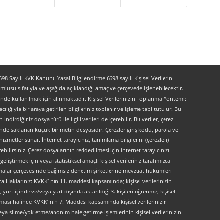
 Sayılı KVK Kanunu Yasal Bilgilendirme 6698 sayılı Kişisel Verilerin
lusu sıfatıyla ve aşağıda açıklandığı amaç ve çerçevede işlenebilecektir.
lerinde kullanılmak için alınmaktadır. Kişisel Verilerinizin Toplanma Yöntemi:
lığıyla bir araya getirilen bilgileriniz toplanır ve işleme tabi tutulur. Bu
indirdiğiniz dosya türü ile ilgili verileri de içerebilir. Bu veriler, çerez
kinde saklanan küçük bir metin dosyasıdır. Çerezler giriş kodu, parola ve
 hizmetler sunar. İnternet tarayıcınız, tanımlama bilgilerini (çerezleri)
bilirsiniz. Çerez dosyalarının reddedilmesi için internet tarayıcınızı
liştirmek için veya istatistiksel amaçlı kişisel verileriniz tarafımızca
ırlamalar çerçevesinde bağımsız denetim şirketlerine mevzuat hükümleri
ca Haklarınız: KVKK’ nın 11. maddesi kapsamında; kişisel verilerinizin
urt içinde ve/veya yurt dışında aktarıldığı 3. kişileri öğrenme, kişisel
maması halinde KVKK’ nın 7. Maddesi kapsamında kişisel verilerinizin
ya silme/yok etme/anonim hale getirme işlemlerinin kişisel verilerinizin