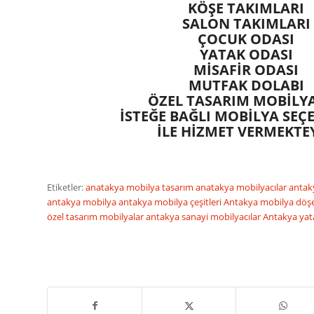
KÖŞE TAKIMLARI
SALON TAKIMLARI
ÇOCUK ODASI
YATAK ODASI
MİSAFİR ODASI
MUTFAK DOLABI
ÖZEL TASARIM MOBİLY
İSTEĞE BAĞLI MOBİLYA SEÇ
İLE HİZMET VERMEKTEY
Etiketler:
anatakya mobilya tasarım
anatakya mobilyacılar
antak
antakya mobilya
antakya mobilya çeşitleri
Antakya mobilya dö
özel tasarım mobilyalar
antakya sanayi mobilyacılar
Antakya yat