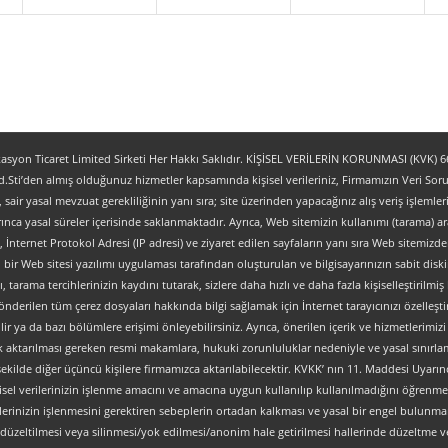
yon Ticaret Limited Sirketi Her Hakkı Saklıdır. KİŞİSEL VERİLERİN KORUNMASI (KVK) 6698
.Sti’den almış olduğunuz hizmetler kapsamında kişisel verileriniz, Firmamızın Veri Sorum
z, sair yasal mevzuat gerekliliğinin yanı sıra; site üzerinden yapacağınız alış veriş işlem
ınca yasal süreler içerisinde saklanmaktadır. Ayrıca, Web sitemizin kullanımı (tarama) aracı
tipi, İnternet Protokol Adresi (IP adresi) ve ziyaret edilen sayfaların yanı sıra Web sitemizden 
, bir Web sitesi yazılımı uygulaması tarafından oluşturulan ve bilgisayarınızın sabit dis
ı, tarama tercihlerinizin kaydını tutarak, sizlere daha hızlı ve daha fazla kişiselleştirilmiş
nderilen tüm çerez dosyaları hakkında bilgi sağlamak için İnternet tarayıcınızı özelleştire
 ya da bazı bölümlere erişimi önleyebilirsiniz. Ayrıca, önerilen içerik ve hizmetlerimizi ge
al olarak aktarılması gereken resmi makamlara, hukuki zorunluluklar nedeniyle ve yasal sın
şekilde diğer üçüncü kişilere firmamızca aktarılabilecektir. KVKK’ nın 11. Maddesi Uyarın
isel verilerinizin işlenme amacını ve amacına uygun kullanılıp kullanılmadığını öğrenme, y
verilerinizin işlenmesini gerektiren sebeplerin ortadan kalkması ve yasal bir engel bulun
düzeltilmesi veya silinmesi/yok edilmesi/anonim hale getirilmesi hallerinde düzeltme ve