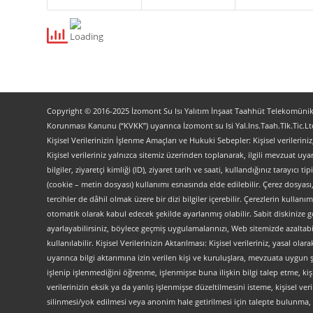
Copyright © 2016-2025 İzomont Su Isı Yalıtım İnşaat Taahhüt Telekomünikas
Korunması Kanunu (“KVKK”) uyarınca İzomont su Isi Yal.Ins.Taah.Tlk.Tic.Ltd
Kişisel Verilerinizin İşlenme Amaçları ve Hukuki Sebepler: Kişisel verilerini
Kişisel verileriniz yalnızca sitemiz üzerinden toplanarak, ilgili mevzuat uyar
bilgiler, ziyaretçi kimliği (ID), ziyaret tarih ve saati, kullandığınız tarayıcı 
(cookie – metin dosyası) kullanımı esnasında elde edilebilir. Çerez dosyası
tercihler de dâhil olmak üzere bir dizi bilgiler içerebilir. Çerezlerin kullanım
otomatik olarak kabul edecek şekilde ayarlanmış olabilir. Sabit diskinize gö
ayarlayabilirsiniz, böylece geçmiş uygulamalarınızı, Web sitemizde azaltabilir
kullanılabilir. Kişisel Verilerinizin Aktarılması: Kişisel verileriniz, yas
uyarınca bilgi aktarımına izin verilen kişi ve kuruluşlara, mevzuata uygun 
işlenip işlenmediğini öğrenme, işlenmişse buna ilişkin bilgi talep etme, kiş
verilerinizin eksik ya da yanlış işlenmişse düzeltilmesini isteme, kişisel 
silinmesi/yok edilmesi veya anonim hale getirilmesi için talepte bulunma, 