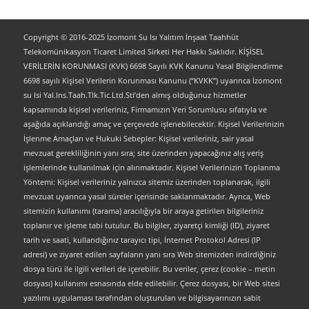
Copyright © 2016-2025 İzomont Su Isı Yalıtım İnşaat Taahhüt
Telekomünikasyon Ticaret Limited Sirketi Her Hakkı Saklıdır. KİŞİSEL
VERİLERİN KORUNMASI (KVK) 6698 Sayılı KVK Kanunu Yasal Bilgilendirme
6698 sayılı Kişisel Verilerin Korunması Kanunu (“KVKK”) uyarınca İzomont
su Isi Yal.Ins.Taah.Tlk.Tic.Ltd.Sti’den almış olduğunuz hizmetler
kapsamında kişisel verileriniz, Firmamızın Veri Sorumlusu sıfatıyla ve
aşağıda açıklandığı amaç ve çerçevede işlenebilecektir. Kişisel Verilerinizin
İşlenme Amaçları ve Hukuki Sebepler: Kişisel verileriniz, sair yasal
mevzuat gerekliliğinin yanı sıra; site üzerinden yapacağınız alış veriş
işlemlerinde kullanılmak için alınmaktadır. Kişisel Verilerinizin Toplanma
Yöntemi: Kişisel verileriniz yalnızca sitemiz üzerinden toplanarak, ilgili
mevzuat uyarınca yasal süreler içerisinde saklanmaktadır. Ayrıca, Web
sitemizin kullanımı (tarama) aracılığıyla bir araya getirilen bilgileriniz
toplanır ve işleme tabi tutulur. Bu bilgiler, ziyaretçi kimliği (ID), ziyaret
tarih ve saati, kullandığınız tarayıcı tipi, İnternet Protokol Adresi (IP
adresi) ve ziyaret edilen sayfaların yanı sıra Web sitemizden indirdiğiniz
dosya türü ile ilgili verileri de içerebilir. Bu veriler, çerez (cookie – metin
dosyası) kullanımı esnasında elde edilebilir. Çerez dosyası, bir Web sitesi
yazılımı uygulaması tarafından oluşturulan ve bilgisayarınızın sabit