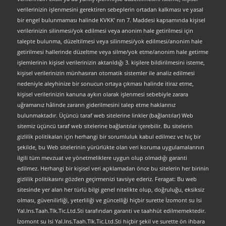
verilerinizin işlenmesini gerektiren sebeplerin ortadan kalkması ve yasal
bir engel bulunmaması halinde KVKK’ nın 7. Maddesi kapsamında kişisel
verilerinizin silinmesi/yok edilmesi veya anonim hale getirilmesi için
talepte bulunma, düzeltilmesi veya silinmesi/yok edilmesi/anonim hale
getirilmesi hallerinde düzeltme veya silme/yok etme/anonim hale getirme
işlemlerinin kişisel verilerinizin aktarıldığı 3. kişilere bildirilmesini isteme,
kişisel verilerinizin münhasıran otomatik sistemler ile analiz edilmesi
nedeniyle aleyhinize bir sonucun ortaya çıkması halinde itiraz etme,
kişisel verilerinizin kanuna aykırı olarak işlenmesi sebebiyle zarara
uğramanız hâlinde zararın giderilmesini talep etme haklarınız
bulunmaktadır. Üçüncü taraf web sitelerine linkler (bağlantılar) Web
sitemiz üçüncü taraf web sitelerine bağlantılar içerebilir. Bu sitelerin
gizlilik politikaları için herhangi bir sorumluluk kabul edilmez ve hiç bir
şekilde, bu Web sitelerinin yürürlükte olan veri koruma uygulamalarının
ilgili tüm mevzuat ve yönetmeliklere uygun olup olmadığı garanti
edilmez. Herhangi bir kişisel veri açıklamadan önce bu sitelerin her birinin
gizlilik politikasını gözden geçirmenizi tavsiye ederiz. Feragat: Bu web
sitesinde yer alan her türlü bilgi genel nitelikte olup, doğruluğu, eksiksiz
olması, güvenilirliği, yeterliliği ve güncelliği hiçbir surette İzomont su Isi
Yal.Ins.Taah.Tlk.Tic.Ltd.Sti tarafından garanti ve taahhüt edilmemektedir.
İzomont su Isi Yal.Ins.Taah.Tlk.Tic.Ltd.Sti hiçbir şekil ve surette ön ihbara