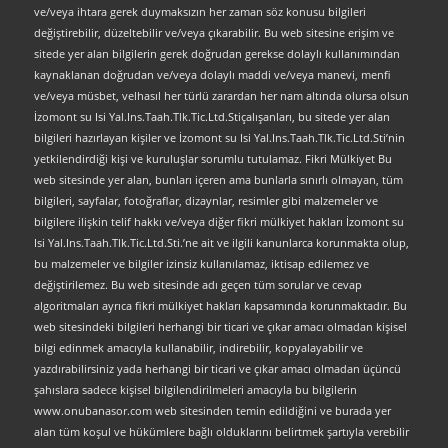
ve/veya ihtara gerek duymaksızın her zaman söz konusu bilgileri
değiştirebilir, düzeltebilir ve/veya çıkarabilir. Bu web sitesine erişim ve
sitede yer alan bilgilerin gerek doğrudan gerekse dolaylı kullanımından
kaynaklanan doğrudan ve/veya dolaylı maddi ve/veya manevi, menfi
ve/veya müsbet, velhasıl her türlü zarardan her nam altında olursa olsun
İzomont su Isi Yal.Ins.Taah.Tlk.Tic.Ltd.Stiçalışanları, bu sitede yer alan
bilgileri hazırlayan kişiler ve İzomont su Isi Yal.Ins.Taah.Tlk.Tic.Ltd.Sti’nin
yetkilendirdiği kişi ve kuruluşlar sorumlu tutulamaz. Fikri Mülkiyet Bu
web sitesinde yer alan, bunları içeren ama bunlarla sınırlı olmayan, tüm
bilgileri, sayfalar, fotoğraflar, dizaynlar, resimler gibi malzemeler ve
bilgilere ilişkin telif hakkı ve/veya diğer fikri mülkiyet hakları İzomont su
Isi Yal.Ins.Taah.Tlk.Tic.Ltd.Sti.’ne ait ve ilgili kanunlarca korunmakta olup,
bu malzemeler ve bilgiler izinsiz kullanılamaz, iktisap edilemez ve
değiştirilemez. Bu web sitesinde adı geçen tüm sorular ve cevap
algoritmaları ayrıca fikri mülkiyet hakları kapsamında korunmaktadır. Bu
web sitesindeki bilgileri herhangi bir ticari ve çıkar amacı olmadan kişisel
bilgi edinmek amacıyla kullanabilir, indirebilir, kopyalayabilir ve
yazdırabilirsiniz yada herhangi bir ticari ve çıkar amacı olmadan üçüncü
şahıslara sadece kişisel bilgilendirilmeleri amacıyla bu bilgilerin
www.onubanasor.com web sitesinden temin edildiğini ve burada yer
alan tüm koşul ve hükümlere bağlı olduklarını belirtmek şartıyla verebilir