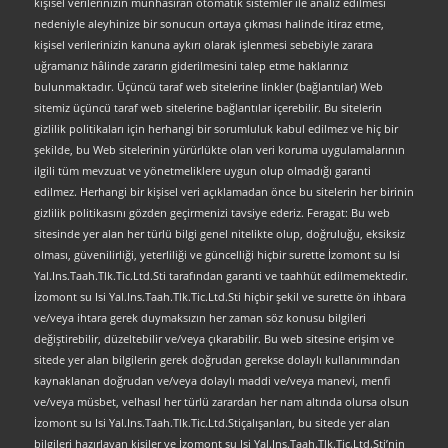
kişisel verilerinizin münhasıran otomatik sistemler ile analiz edilmesi
nedeniyle aleyhinize bir sonucun ortaya çıkması halinde itiraz etme,
kişisel verilerinizin kanuna aykırı olarak işlenmesi sebebiyle zarara
uğramanız hâlinde zararın giderilmesini talep etme haklarınız
bulunmaktadır. Üçüncü taraf web sitelerine linkler (bağlantılar) Web
sitemiz üçüncü taraf web sitelerine bağlantılar içerebilir. Bu sitelerin
gizlilik politikaları için herhangi bir sorumluluk kabul edilmez ve hiç bir
şekilde, bu Web sitelerinin yürürlükte olan veri koruma uygulamalarının
ilgili tüm mevzuat ve yönetmeliklere uygun olup olmadığı garanti
edilmez. Herhangi bir kişisel veri açıklamadan önce bu sitelerin her birinin
gizlilik politikasını gözden geçirmenizi tavsiye ederiz. Feragat: Bu web
sitesinde yer alan her türlü bilgi genel nitelikte olup, doğruluğu, eksiksiz
olması, güvenilirliği, yeterliliği ve güncelliği hiçbir surette İzomont su Isi
Yal.Ins.Taah.Tlk.Tic.Ltd.Sti tarafından garanti ve taahhüt edilmemektedir.
İzomont su Isi Yal.Ins.Taah.Tlk.Tic.Ltd.Sti hiçbir şekil ve surette ön ihbara
ve/veya ihtara gerek duymaksızın her zaman söz konusu bilgileri
değiştirebilir, düzeltebilir ve/veya çıkarabilir. Bu web sitesine erişim ve
sitede yer alan bilgilerin gerek doğrudan gerekse dolaylı kullanımından
kaynaklanan doğrudan ve/veya dolaylı maddi ve/veya manevi, menfi
ve/veya müsbet, velhasıl her türlü zarardan her nam altında olursa olsun
İzomont su Isi Yal.Ins.Taah.Tlk.Tic.Ltd.Stiçalışanları, bu sitede yer alan
bilgileri hazırlayan kişiler ve İzomont su Isi Yal.Ins.Taah.Tlk.Tic.Ltd.Sti’nin