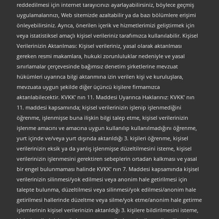
reddedilmesi için internet tarayıcınızı ayarlayabilirsiniz, böylece geçmiş
uygulamalarınızı, Web sitemizde azaltabilir ya da bazı bölümlere erişimi
önleyebilirsiniz. Ayrıca, önerilen içerik ve hizmetlerimizi geliştirmek için
veya istatistiksel amaçlı kişisel verileriniz tarafımızca kullanılabilir. Kişisel
Verilerinizin Aktarılması: Kişisel verileriniz, yasal olarak aktarılması
gereken resmi makamlara, hukuki zorunluluklar nedeniyle ve yasal
sınırlamalar çerçevesinde bağımsız denetim şirketlerine mevzuat
hükümleri uyarınca bilgi aktarımına izin verilen kişi ve kuruluşlara,
mevzuata uygun şekilde diğer üçüncü kişilere firmamızca
aktarılabilecektir. KVKK’ nın 11. Maddesi Uyarınca Haklarınız: KVKK’ nın
11. maddesi kapsamında; kişisel verilerinizin işlenip işlenmediğini
öğrenme, işlenmişse buna ilişkin bilgi talep etme, kişisel verilerinizin
işlenme amacını ve amacına uygun kullanılıp kullanılmadığını öğrenme,
yurt içinde ve/veya yurt dışında aktarıldığı 3. kişileri öğrenme, kişisel
verilerinizin eksik ya da yanlış işlenmişse düzeltilmesini isteme, kişisel
verilerinizin işlenmesini gerektiren sebeplerin ortadan kalkması ve yasal
bir engel bulunmaması halinde KVKK’ nın 7. Maddesi kapsamında kişisel
verilerinizin silinmesi/yok edilmesi veya anonim hale getirilmesi için
talepte bulunma, düzeltilmesi veya silinmesi/yok edilmesi/anonim hale
getirilmesi hallerinde düzeltme veya silme/yok etme/anonim hale getirme
işlemlerinin kişisel verilerinizin aktarıldığı 3. kişilere bildirilmesini isteme,