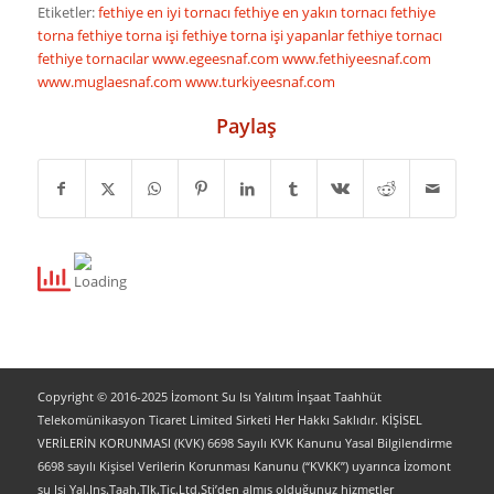
Etiketler:
fethiye en iyi tornacı
fethiye en yakın tornacı
fethiye
torna
fethiye torna işi
fethiye torna işi yapanlar
fethiye tornacı
fethiye tornacılar
www.egeesnaf.com
www.fethiyeesnaf.com
www.muglaesnaf.com
www.turkiyeesnaf.com
Paylaş
Copyright © 2016-2025 İzomont Su Isı Yalıtım İnşaat Taahhüt
Telekomünikasyon Ticaret Limited Sirketi Her Hakkı Saklıdır. KİŞİSEL
VERİLERİN KORUNMASI (KVK) 6698 Sayılı KVK Kanunu Yasal Bilgilendirme
6698 sayılı Kişisel Verilerin Korunması Kanunu (“KVKK”) uyarınca İzomont
su Isi Yal.Ins.Taah.Tlk.Tic.Ltd.Sti’den almış olduğunuz hizmetler