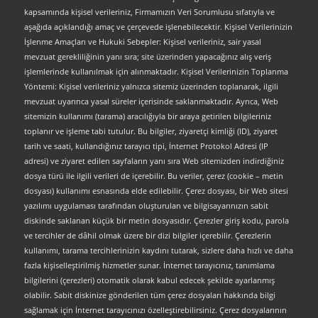
kapsamında kişisel verileriniz, Firmamızın Veri Sorumlusu sıfatıyla ve
aşağıda açıklandığı amaç ve çerçevede işlenebilecektir. Kişisel Verilerinizin
İşlenme Amaçları ve Hukuki Sebepler: Kişisel verileriniz, sair yasal
mevzuat gerekliliğinin yanı sıra; site üzerinden yapacağınız alış veriş
işlemlerinde kullanılmak için alınmaktadır. Kişisel Verilerinizin Toplanma
Yöntemi: Kişisel verileriniz yalnızca sitemiz üzerinden toplanarak, ilgili
mevzuat uyarınca yasal süreler içerisinde saklanmaktadır. Ayrıca, Web
sitemizin kullanımı (tarama) aracılığıyla bir araya getirilen bilgileriniz
toplanır ve işleme tabi tutulur. Bu bilgiler, ziyaretçi kimliği (ID), ziyaret
tarih ve saati, kullandığınız tarayıcı tipi, İnternet Protokol Adresi (IP
adresi) ve ziyaret edilen sayfaların yanı sıra Web sitemizden indirdiğiniz
dosya türü ile ilgili verileri de içerebilir. Bu veriler, çerez (cookie – metin
dosyası) kullanımı esnasında elde edilebilir. Çerez dosyası, bir Web sitesi
yazılımı uygulaması tarafından oluşturulan ve bilgisayarınızın sabit
diskinde saklanan küçük bir metin dosyasıdır. Çerezler giriş kodu, parola
ve tercihler de dâhil olmak üzere bir dizi bilgiler içerebilir. Çerezlerin
kullanımı, tarama tercihlerinizin kaydını tutarak, sizlere daha hızlı ve daha
fazla kişiselleştirilmiş hizmetler sunar. İnternet tarayıcınız, tanımlama
bilgilerini (çerezleri) otomatik olarak kabul edecek şekilde ayarlanmış
olabilir. Sabit diskinize gönderilen tüm çerez dosyaları hakkında bilgi
sağlamak için İnternet tarayıcınızı özelleştirebilirsiniz. Çerez dosyalarının