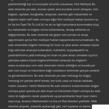
yetkilendirdiği kişi ve kuruluşlar sorumlu tutulamaz. Fikri Mülkiyet Bu
web sitesinde yer alan, bunları içeren ama bunlarla sınırlı olmayan, tüm
bilgileri, sayfalar, fotoğraflar, dizaynlar, resimler gibi malzemeler ve
bilgilere ilişkin telif hakkı ve/veya diğer fikri mülkiyet hakları İzomont su
Isi Yal.Ins.Taah.Tlk.Tic.Ltd.Sti.’ne ait ve ilgili kanunlarca korunmakta olup,
bu malzemeler ve bilgiler izinsiz kullanılamaz, iktisap edilemez ve
değiştirilemez. Bu web sitesinde adı geçen tüm sorular ve cevap
algoritmaları ayrıca fikri mülkiyet hakları kapsamında korunmaktadır. Bu
web sitesindeki bilgileri herhangi bir ticari ve çıkar amacı olmadan kişisel
bilgi edinmek amacıyla kullanabilir, indirebilir, kopyalayabilir ve
yazdırabilirsiniz yada herhangi bir ticari ve çıkar amacı olmadan üçüncü
şahıslara sadece kişisel bilgilendirilmeleri amacıyla bu bilgilerin
www.onubanasor.com web sitesinden temin edildiğini ve burada yer
alan tüm koşul ve hükümlere bağlı olduklarını belirtmek şartıyla verebilir
ve gönderebilirsiniz. Bu web sitesinde yer alan herhangi bir bilgiyi,
herhangi bir şekilde tahrif etmek, her türlü cezai ve hukuki takibata
neden olacaktır. Yetkili Mahkeme Bu web sitesinin kullanımından doğan
ve/veya yasal uyarıda yer alan koşul ve hükümlere ilişkin ve/veya bu web
sitesi ile bağlantılı olarak çıkabilecek uyuşmazlıklarda Yasal Uyarı metni
esas olup, Anamur Mahkemeleri ve İcra ve İflas Daireleri yetkilidir. Web
sitemize erişerek, yukarıda açıklandığı gibi, veri toplama ve işleme