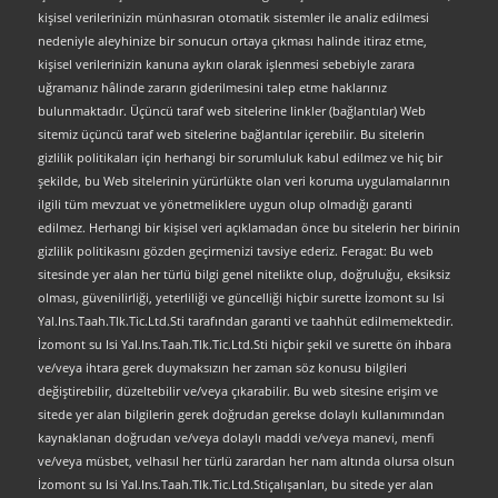
kişisel verilerinizin münhasıran otomatik sistemler ile analiz edilmesi
nedeniyle aleyhinize bir sonucun ortaya çıkması halinde itiraz etme,
kişisel verilerinizin kanuna aykırı olarak işlenmesi sebebiyle zarara
uğramanız hâlinde zararın giderilmesini talep etme haklarınız
bulunmaktadır. Üçüncü taraf web sitelerine linkler (bağlantılar) Web
sitemiz üçüncü taraf web sitelerine bağlantılar içerebilir. Bu sitelerin
gizlilik politikaları için herhangi bir sorumluluk kabul edilmez ve hiç bir
şekilde, bu Web sitelerinin yürürlükte olan veri koruma uygulamalarının
ilgili tüm mevzuat ve yönetmeliklere uygun olup olmadığı garanti
edilmez. Herhangi bir kişisel veri açıklamadan önce bu sitelerin her birinin
gizlilik politikasını gözden geçirmenizi tavsiye ederiz. Feragat: Bu web
sitesinde yer alan her türlü bilgi genel nitelikte olup, doğruluğu, eksiksiz
olması, güvenilirliği, yeterliliği ve güncelliği hiçbir surette İzomont su Isi
Yal.Ins.Taah.Tlk.Tic.Ltd.Sti tarafından garanti ve taahhüt edilmemektedir.
İzomont su Isi Yal.Ins.Taah.Tlk.Tic.Ltd.Sti hiçbir şekil ve surette ön ihbara
ve/veya ihtara gerek duymaksızın her zaman söz konusu bilgileri
değiştirebilir, düzeltebilir ve/veya çıkarabilir. Bu web sitesine erişim ve
sitede yer alan bilgilerin gerek doğrudan gerekse dolaylı kullanımından
kaynaklanan doğrudan ve/veya dolaylı maddi ve/veya manevi, menfi
ve/veya müsbet, velhasıl her türlü zarardan her nam altında olursa olsun
İzomont su Isi Yal.Ins.Taah.Tlk.Tic.Ltd.Stiçalışanları, bu sitede yer alan