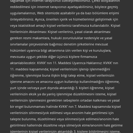
sağlamak için İnternet tarayıcınızı özelleştirebilirsiniz. Çerez dosyalarının
reddedilmesi için internet tarayıcınızı ayarlayabilirsiniz, böylece geçmiş
uygulamalarınızı, Web sitemizde azaltabilir ya da bazı bölümlere erişimi
önleyebilirsiniz. Ayrıca, önerilen içerik ve hizmetlerimizi geliştirmek için
veya istatistiksel amaçlı kişisel verileriniz tarafımızca kullanılabilir. Kişisel
Verilerinizin Aktarılması: Kişisel verileriniz, yasal olarak aktarılması
gereken resmi makamlara, hukuki zorunluluklar nedeniyle ve yasal
sınırlamalar çerçevesinde bağımsız denetim şirketlerine mevzuat
hükümleri uyarınca bilgi aktarımına izin verilen kişi ve kuruluşlara,
mevzuata uygun şekilde diğer üçüncü kişilere firmamızca
aktarılabilecektir. KVKK’ nın 11. Maddesi Uyarınca Haklarınız: KVKK’ nın
11. maddesi kapsamında; kişisel verilerinizin işlenip işlenmediğini
öğrenme, işlenmişse buna ilişkin bilgi talep etme, kişisel verilerinizin
işlenme amacını ve amacına uygun kullanılıp kullanılmadığını öğrenme,
yurt içinde ve/veya yurt dışında aktarıldığı 3. kişileri öğrenme, kişisel
verilerinizin eksik ya da yanlış işlenmişse düzeltilmesini isteme, kişisel
verilerinizin işlenmesini gerektiren sebeplerin ortadan kalkması ve yasal
bir engel bulunmaması halinde KVKK’ nın 7. Maddesi kapsamında kişisel
verilerinizin silinmesi/yok edilmesi veya anonim hale getirilmesi için
talepte bulunma, düzeltilmesi veya silinmesi/yok edilmesi/anonim hale
getirilmesi hallerinde düzeltme veya silme/yok etme/anonim hale getirme
işlemlerinin kişisel verilerinizin aktarıldığı 3. kişilere bildirilmesini isteme,