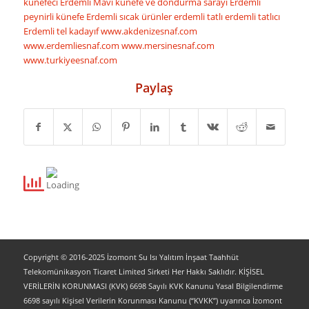
künefeci
Erdemli Mavi künefe ve dondurma sarayı
Erdemli
peynirli künefe
Erdemli sıcak ürünler
erdemli tatlı
erdemli tatlıcı
Erdemli tel kadayıf
www.akdenizesnaf.com
www.erdemliesnaf.com
www.mersinesnaf.com
www.turkiyeesnaf.com
Paylaş
Copyright © 2016-2025 İzomont Su Isı Yalıtım İnşaat Taahhüt
Telekomünikasyon Ticaret Limited Sirketi Her Hakkı Saklıdır. KİŞİSEL
VERİLERİN KORUNMASI (KVK) 6698 Sayılı KVK Kanunu Yasal Bilgilendirme
6698 sayılı Kişisel Verilerin Korunması Kanunu (“KVKK”) uyarınca İzomont