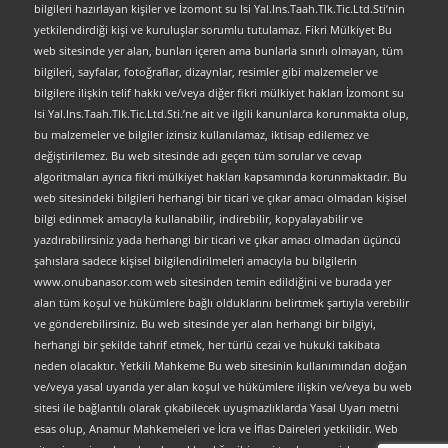
bilgileri hazırlayan kişiler ve İzomont su Isi Yal.Ins.Taah.Tlk.Tic.Ltd.Sti’nin
yetkilendirdiği kişi ve kuruluşlar sorumlu tutulamaz. Fikri Mülkiyet Bu
web sitesinde yer alan, bunları içeren ama bunlarla sınırlı olmayan, tüm
bilgileri, sayfalar, fotoğraflar, dizaynlar, resimler gibi malzemeler ve
bilgilere ilişkin telif hakkı ve/veya diğer fikri mülkiyet hakları İzomont su
Isi Yal.Ins.Taah.Tlk.Tic.Ltd.Sti.’ne ait ve ilgili kanunlarca korunmakta olup,
bu malzemeler ve bilgiler izinsiz kullanılamaz, iktisap edilemez ve
değiştirilemez. Bu web sitesinde adı geçen tüm sorular ve cevap
algoritmaları ayrıca fikri mülkiyet hakları kapsamında korunmaktadır. Bu
web sitesindeki bilgileri herhangi bir ticari ve çıkar amacı olmadan kişisel
bilgi edinmek amacıyla kullanabilir, indirebilir, kopyalayabilir ve
yazdırabilirsiniz yada herhangi bir ticari ve çıkar amacı olmadan üçüncü
şahıslara sadece kişisel bilgilendirilmeleri amacıyla bu bilgilerin
www.onubanasor.com web sitesinden temin edildiğini ve burada yer
alan tüm koşul ve hükümlere bağlı olduklarını belirtmek şartıyla verebilir
ve gönderebilirsiniz. Bu web sitesinde yer alan herhangi bir bilgiyi,
herhangi bir şekilde tahrif etmek, her türlü cezai ve hukuki takibata
neden olacaktır. Yetkili Mahkeme Bu web sitesinin kullanımından doğan
ve/veya yasal uyarıda yer alan koşul ve hükümlere ilişkin ve/veya bu web
sitesi ile bağlantılı olarak çıkabilecek uyuşmazlıklarda Yasal Uyarı metni
esas olup, Anamur Mahkemeleri ve İcra ve İflas Daireleri yetkilidir. Web