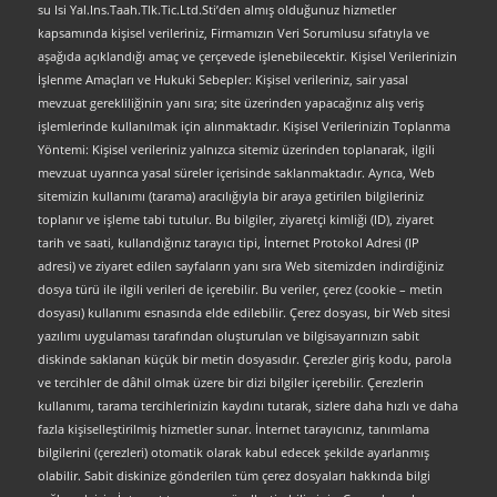
su Isi Yal.Ins.Taah.Tlk.Tic.Ltd.Sti’den almış olduğunuz hizmetler
kapsamında kişisel verileriniz, Firmamızın Veri Sorumlusu sıfatıyla ve
aşağıda açıklandığı amaç ve çerçevede işlenebilecektir. Kişisel Verilerinizin
İşlenme Amaçları ve Hukuki Sebepler: Kişisel verileriniz, sair yasal
mevzuat gerekliliğinin yanı sıra; site üzerinden yapacağınız alış veriş
işlemlerinde kullanılmak için alınmaktadır. Kişisel Verilerinizin Toplanma
Yöntemi: Kişisel verileriniz yalnızca sitemiz üzerinden toplanarak, ilgili
mevzuat uyarınca yasal süreler içerisinde saklanmaktadır. Ayrıca, Web
sitemizin kullanımı (tarama) aracılığıyla bir araya getirilen bilgileriniz
toplanır ve işleme tabi tutulur. Bu bilgiler, ziyaretçi kimliği (ID), ziyaret
tarih ve saati, kullandığınız tarayıcı tipi, İnternet Protokol Adresi (IP
adresi) ve ziyaret edilen sayfaların yanı sıra Web sitemizden indirdiğiniz
dosya türü ile ilgili verileri de içerebilir. Bu veriler, çerez (cookie – metin
dosyası) kullanımı esnasında elde edilebilir. Çerez dosyası, bir Web sitesi
yazılımı uygulaması tarafından oluşturulan ve bilgisayarınızın sabit
diskinde saklanan küçük bir metin dosyasıdır. Çerezler giriş kodu, parola
ve tercihler de dâhil olmak üzere bir dizi bilgiler içerebilir. Çerezlerin
kullanımı, tarama tercihlerinizin kaydını tutarak, sizlere daha hızlı ve daha
fazla kişiselleştirilmiş hizmetler sunar. İnternet tarayıcınız, tanımlama
bilgilerini (çerezleri) otomatik olarak kabul edecek şekilde ayarlanmış
olabilir. Sabit diskinize gönderilen tüm çerez dosyaları hakkında bilgi