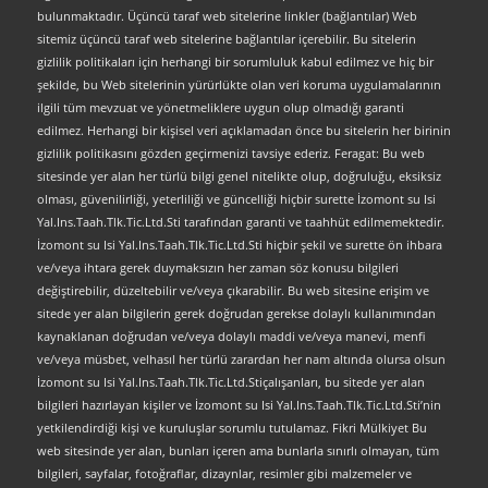
bulunmaktadır. Üçüncü taraf web sitelerine linkler (bağlantılar) Web
sitemiz üçüncü taraf web sitelerine bağlantılar içerebilir. Bu sitelerin
gizlilik politikaları için herhangi bir sorumluluk kabul edilmez ve hiç bir
şekilde, bu Web sitelerinin yürürlükte olan veri koruma uygulamalarının
ilgili tüm mevzuat ve yönetmeliklere uygun olup olmadığı garanti
edilmez. Herhangi bir kişisel veri açıklamadan önce bu sitelerin her birinin
gizlilik politikasını gözden geçirmenizi tavsiye ederiz. Feragat: Bu web
sitesinde yer alan her türlü bilgi genel nitelikte olup, doğruluğu, eksiksiz
olması, güvenilirliği, yeterliliği ve güncelliği hiçbir surette İzomont su Isi
Yal.Ins.Taah.Tlk.Tic.Ltd.Sti tarafından garanti ve taahhüt edilmemektedir.
İzomont su Isi Yal.Ins.Taah.Tlk.Tic.Ltd.Sti hiçbir şekil ve surette ön ihbara
ve/veya ihtara gerek duymaksızın her zaman söz konusu bilgileri
değiştirebilir, düzeltebilir ve/veya çıkarabilir. Bu web sitesine erişim ve
sitede yer alan bilgilerin gerek doğrudan gerekse dolaylı kullanımından
kaynaklanan doğrudan ve/veya dolaylı maddi ve/veya manevi, menfi
ve/veya müsbet, velhasıl her türlü zarardan her nam altında olursa olsun
İzomont su Isi Yal.Ins.Taah.Tlk.Tic.Ltd.Stiçalışanları, bu sitede yer alan
bilgileri hazırlayan kişiler ve İzomont su Isi Yal.Ins.Taah.Tlk.Tic.Ltd.Sti’nin
yetkilendirdiği kişi ve kuruluşlar sorumlu tutulamaz. Fikri Mülkiyet Bu
web sitesinde yer alan, bunları içeren ama bunlarla sınırlı olmayan, tüm
bilgileri, sayfalar, fotoğraflar, dizaynlar, resimler gibi malzemeler ve