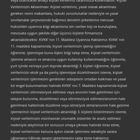
veya istatistiksel amaçlı kişisel verileriniz tarafımızca kullanılabilir. Kişisel
Verilerinizin Aktarılması: Kişisel verileriniz, yasal olarak aktarılması
gereken resmi makamlara, hukuki zorunluluklar nedeniyle ve yasal
sınırlamalar çerçevesinde bağımsız denetim şirketlerine mevzuat
hükümleri uyarınca bilgi aktarımına izin verilen kişi ve kuruluşlara,
mevzuata uygun şekilde diğer üçüncü kişilere firmamızca
aktarılabilecektir. KVKK’ nın 11. Maddesi Uyarınca Haklarınız: KVKK’ nın
11. maddesi kapsamında; kişisel verilerinizin işlenip işlenmediğini
öğrenme, işlenmişse buna ilişkin bilgi talep etme, kişisel verilerinizin
işlenme amacını ve amacına uygun kullanılıp kullanılmadığını öğrenme,
yurt içinde ve/veya yurt dışında aktarıldığı 3. kişileri öğrenme, kişisel
verilerinizin eksik ya da yanlış işlenmişse düzeltilmesini isteme, kişisel
verilerinizin işlenmesini gerektiren sebeplerin ortadan kalkması ve yasal
bir engel bulunmaması halinde KVKK’ nın 7. Maddesi kapsamında kişisel
verilerinizin silinmesi/yok edilmesi veya anonim hale getirilmesi için
talepte bulunma, düzeltilmesi veya silinmesi/yok edilmesi/anonim hale
getirilmesi hallerinde düzeltme veya silme/yok etme/anonim hale getirme
işlemlerinin kişisel verilerinizin aktarıldığı 3. kişilere bildirilmesini isteme,
kişisel verilerinizin münhasıran otomatik sistemler ile analiz edilmesi
nedeniyle aleyhinize bir sonucun ortaya çıkması halinde itiraz etme,
kişisel verilerinizin kanuna aykırı olarak işlenmesi sebebiyle zarara
uğramanız hâlinde zararın giderilmesini talep etme haklarınız