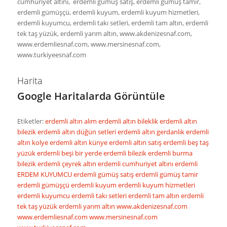
cumhuriyet altını, erdemli gümüş satış, erdemli gümüş tamir,
erdemli gümüşçü, erdemli kuyum, erdemli kuyum hizmetleri,
erdemli kuyumcu, erdemli takı setleri, erdemli tam altın, erdemli
tek taş yüzük, erdemli yarım altın, www.akdenizesnaf.com,
www.erdemliesnaf.com, www.mersinesnaf.com,
www.turkiyeesnaf.com
Harita
Google Haritalarda Görüntüle
Etiketler:
erdemli altın alım
erdemli altın bileklik
erdemli altın
bilezik
erdemli altın düğün setleri
erdemli altın gerdanlık
erdemli
altın kolye
erdemli altın künye
erdemli altın satış
erdemli beş taş
yüzük
erdemli beşi bir yerde
erdemli bilezik
erdemli burma
bilezik
erdemli çeyrek altın
erdemli cumhuriyet altını
erdemli
ERDEM KUYUMCU
erdemli gümüş satış
erdemli gümüş tamir
erdemli gümüşçü
erdemli kuyum
erdemli kuyum hizmetleri
erdemli kuyumcu
erdemli takı setleri
erdemli tam altın
erdemli
tek taş yüzük
erdemli yarım altın
www.akdenizesnaf.com
www.erdemliesnaf.com
www.mersinesnaf.com