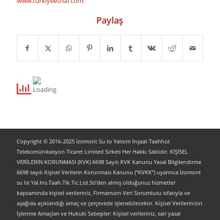
www.turkiyeesnaf.com
Paylaş
Copyright © 2016-2025 İzomont Su Isı Yalıtım İnşaat Taahhüt
Telekomünikasyon Ticaret Limited Sirketi Her Hakkı Saklıdır. KİŞİSEL
VERİLERİN KORUNMASI (KVK) 6698 Sayılı KVK Kanunu Yasal Bilgilendirme
6698 sayılı Kişisel Verilerin Korunması Kanunu (“KVKK”) uyarınca İzomont
su Isi Yal.Ins.Taah.Tlk.Tic.Ltd.Sti’den almış olduğunuz hizmetler
kapsamında kişisel verileriniz, Firmamızın Veri Sorumlusu sıfatıyla ve
aşağıda açıklandığı amaç ve çerçevede işlenebilecektir. Kişisel Verilerinizin
İşlenme Amaçları ve Hukuki Sebepler: Kişisel verileriniz, sair yasal