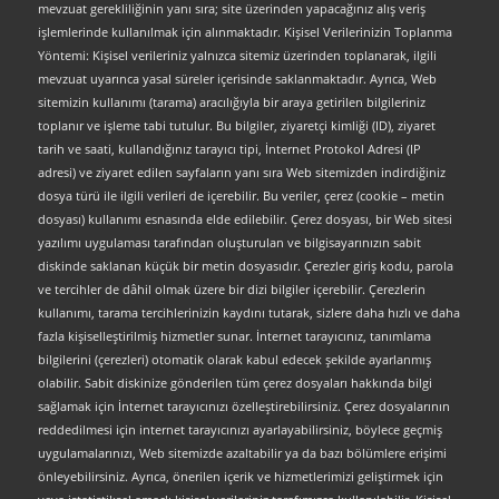
mevzuat gerekliliğinin yanı sıra; site üzerinden yapacağınız alış veriş
işlemlerinde kullanılmak için alınmaktadır. Kişisel Verilerinizin Toplanma
Yöntemi: Kişisel verileriniz yalnızca sitemiz üzerinden toplanarak, ilgili
mevzuat uyarınca yasal süreler içerisinde saklanmaktadır. Ayrıca, Web
sitemizin kullanımı (tarama) aracılığıyla bir araya getirilen bilgileriniz
toplanır ve işleme tabi tutulur. Bu bilgiler, ziyaretçi kimliği (ID), ziyaret
tarih ve saati, kullandığınız tarayıcı tipi, İnternet Protokol Adresi (IP
adresi) ve ziyaret edilen sayfaların yanı sıra Web sitemizden indirdiğiniz
dosya türü ile ilgili verileri de içerebilir. Bu veriler, çerez (cookie – metin
dosyası) kullanımı esnasında elde edilebilir. Çerez dosyası, bir Web sitesi
yazılımı uygulaması tarafından oluşturulan ve bilgisayarınızın sabit
diskinde saklanan küçük bir metin dosyasıdır. Çerezler giriş kodu, parola
ve tercihler de dâhil olmak üzere bir dizi bilgiler içerebilir. Çerezlerin
kullanımı, tarama tercihlerinizin kaydını tutarak, sizlere daha hızlı ve daha
fazla kişiselleştirilmiş hizmetler sunar. İnternet tarayıcınız, tanımlama
bilgilerini (çerezleri) otomatik olarak kabul edecek şekilde ayarlanmış
olabilir. Sabit diskinize gönderilen tüm çerez dosyaları hakkında bilgi
sağlamak için İnternet tarayıcınızı özelleştirebilirsiniz. Çerez dosyalarının
reddedilmesi için internet tarayıcınızı ayarlayabilirsiniz, böylece geçmiş
uygulamalarınızı, Web sitemizde azaltabilir ya da bazı bölümlere erişimi
önleyebilirsiniz. Ayrıca, önerilen içerik ve hizmetlerimizi geliştirmek için