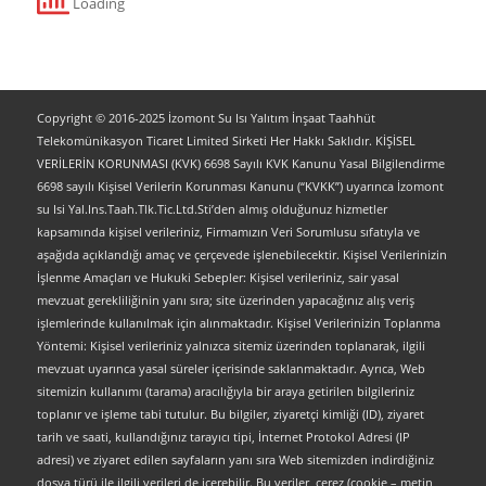
Copyright © 2016-2025 İzomont Su Isı Yalıtım İnşaat Taahhüt
Telekomünikasyon Ticaret Limited Sirketi Her Hakkı Saklıdır. KİŞİSEL
VERİLERİN KORUNMASI (KVK) 6698 Sayılı KVK Kanunu Yasal Bilgilendirme
6698 sayılı Kişisel Verilerin Korunması Kanunu (“KVKK”) uyarınca İzomont
su Isi Yal.Ins.Taah.Tlk.Tic.Ltd.Sti’den almış olduğunuz hizmetler
kapsamında kişisel verileriniz, Firmamızın Veri Sorumlusu sıfatıyla ve
aşağıda açıklandığı amaç ve çerçevede işlenebilecektir. Kişisel Verilerinizin
İşlenme Amaçları ve Hukuki Sebepler: Kişisel verileriniz, sair yasal
mevzuat gerekliliğinin yanı sıra; site üzerinden yapacağınız alış veriş
işlemlerinde kullanılmak için alınmaktadır. Kişisel Verilerinizin Toplanma
Yöntemi: Kişisel verileriniz yalnızca sitemiz üzerinden toplanarak, ilgili
mevzuat uyarınca yasal süreler içerisinde saklanmaktadır. Ayrıca, Web
sitemizin kullanımı (tarama) aracılığıyla bir araya getirilen bilgileriniz
toplanır ve işleme tabi tutulur. Bu bilgiler, ziyaretçi kimliği (ID), ziyaret
tarih ve saati, kullandığınız tarayıcı tipi, İnternet Protokol Adresi (IP
adresi) ve ziyaret edilen sayfaların yanı sıra Web sitemizden indirdiğiniz
dosya türü ile ilgili verileri de içerebilir. Bu veriler, çerez (cookie – metin