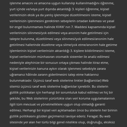
işlenme amacını ve amacına uygun kullanılıp kullanılmadığını öğrenme,
yurt içinde ve/veya yurt dışında aktarıldığı 3. kişileri öğrenme, kişisel
verilerinizin eksik ya da yanlış işlenmişse düzeltilmesini isteme, kişisel
verilerinizin işlenmesini gerektiren sebeplerin ortadan kalkması ve yasal
bir engel bulunmaması halinde KVKK’ nın 7. Maddesi kapsamında kişisel
verilerinizin silinmesi/yok edilmesi veya anonim hale getirilmesi için
talepte bulunma, düzeltilmesi veya silinmesi/yok edilmesi/anonim hale
getirilmesi hallerinde düzeltme veya silme/yok etme/anonim hale getirme
işlemlerinin kişisel verilerinizin aktarıldığı 3. kişilere bildirilmesini isteme,
kişisel verilerinizin münhasıran otomatik sistemler ile analiz edilmesi
nedeniyle aleyhinize bir sonucun ortaya çıkması halinde itiraz etme,
kişisel verilerinizin kanuna aykırı olarak işlenmesi sebebiyle zarara
uğramanız hâlinde zararın giderilmesini talep etme haklarınız
bulunmaktadır. Üçüncü taraf web sitelerine linkler (bağlantılar) Web
sitemiz üçüncü taraf web sitelerine bağlantılar içerebilir. Bu sitelerin
gizlilik politikaları için herhangi bir sorumluluk kabul edilmez ve hiç bir
şekilde, bu Web sitelerinin yürürlükte olan veri koruma uygulamalarının
ilgili tüm mevzuat ve yönetmeliklere uygun olup olmadığı garanti
edilmez. Herhangi bir kişisel veri açıklamadan önce bu sitelerin her birinin
gizlilik politikasını gözden geçirmenizi tavsiye ederiz. Feragat: Bu web
sitesinde yer alan her türlü bilgi genel nitelikte olup, doğruluğu, eksiksiz