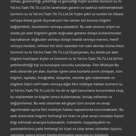
olması, güvenilirliği, yeterliliği ve güncelliği hiçbir surette İzomont su Isi
Yal.Ins.Taah.Tlk.Tic.Ltd.Sti tarafından garanti ve taahhüt edilmemektedir.
İzomont su Isi Yal.Ins.Taah.Tlk.Tic.Ltd.Sti hiçbir şekil ve surette ön ihbara
ve/veya ihtara gerek duymaksızın her zaman söz konusu bilgileri
değiştirebilir, düzeltebilir ve/veya çıkarabilir. Bu web sitesine erişim ve
sitede yer alan bilgilerin gerek doğrudan gerekse dolaylı kullanımından
kaynaklanan doğrudan ve/veya dolaylı maddi ve/veya manevi, menfi
ve/veya müsbet, velhasıl her türlü zarardan her nam altında olursa olsun
İzomont su Isi Yal.Ins.Taah.Tlk.Tic.Ltd.Stiçalışanları, bu sitede yer alan
bilgileri hazırlayan kişiler ve İzomont su Isi Yal.Ins.Taah.Tlk.Tic.Ltd.Sti’nin
yetkilendirdiği kişi ve kuruluşlar sorumlu tutulamaz. Fikri Mülkiyet Bu
web sitesinde yer alan, bunları içeren ama bunlarla sınırlı olmayan, tüm
bilgileri, sayfalar, fotoğraflar, dizaynlar, resimler gibi malzemeler ve
bilgilere ilişkin telif hakkı ve/veya diğer fikri mülkiyet hakları İzomont su
Isi Yal.Ins.Taah.Tlk.Tic.Ltd.Sti.’ne ait ve ilgili kanunlarca korunmakta olup,
bu malzemeler ve bilgiler izinsiz kullanılamaz, iktisap edilemez ve
değiştirilemez. Bu web sitesinde adı geçen tüm sorular ve cevap
algoritmaları ayrıca fikri mülkiyet hakları kapsamında korunmaktadır. Bu
web sitesindeki bilgileri herhangi bir ticari ve çıkar amacı olmadan kişisel
bilgi edinmek amacıyla kullanabilir, indirebilir, kopyalayabilir ve
yazdırabilirsiniz yada herhangi bir ticari ve çıkar amacı olmadan üçüncü
şahıslara sadece kişisel bilgilendirilmeleri amacıyla bu bilgilerin