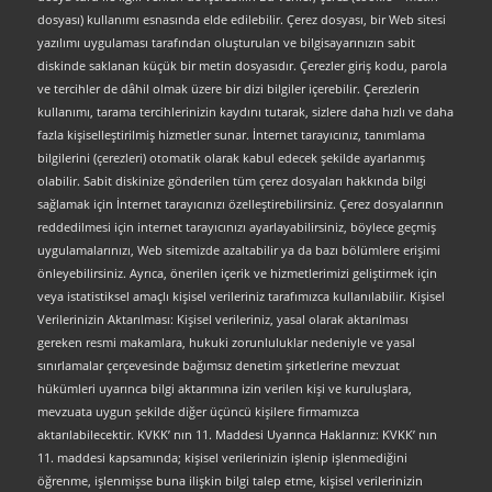
dosyası) kullanımı esnasında elde edilebilir. Çerez dosyası, bir Web sitesi
yazılımı uygulaması tarafından oluşturulan ve bilgisayarınızın sabit
diskinde saklanan küçük bir metin dosyasıdır. Çerezler giriş kodu, parola
ve tercihler de dâhil olmak üzere bir dizi bilgiler içerebilir. Çerezlerin
kullanımı, tarama tercihlerinizin kaydını tutarak, sizlere daha hızlı ve daha
fazla kişiselleştirilmiş hizmetler sunar. İnternet tarayıcınız, tanımlama
bilgilerini (çerezleri) otomatik olarak kabul edecek şekilde ayarlanmış
olabilir. Sabit diskinize gönderilen tüm çerez dosyaları hakkında bilgi
sağlamak için İnternet tarayıcınızı özelleştirebilirsiniz. Çerez dosyalarının
reddedilmesi için internet tarayıcınızı ayarlayabilirsiniz, böylece geçmiş
uygulamalarınızı, Web sitemizde azaltabilir ya da bazı bölümlere erişimi
önleyebilirsiniz. Ayrıca, önerilen içerik ve hizmetlerimizi geliştirmek için
veya istatistiksel amaçlı kişisel verileriniz tarafımızca kullanılabilir. Kişisel
Verilerinizin Aktarılması: Kişisel verileriniz, yasal olarak aktarılması
gereken resmi makamlara, hukuki zorunluluklar nedeniyle ve yasal
sınırlamalar çerçevesinde bağımsız denetim şirketlerine mevzuat
hükümleri uyarınca bilgi aktarımına izin verilen kişi ve kuruluşlara,
mevzuata uygun şekilde diğer üçüncü kişilere firmamızca
aktarılabilecektir. KVKK’ nın 11. Maddesi Uyarınca Haklarınız: KVKK’ nın
11. maddesi kapsamında; kişisel verilerinizin işlenip işlenmediğini
öğrenme, işlenmişse buna ilişkin bilgi talep etme, kişisel verilerinizin