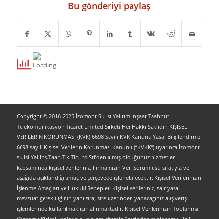
Bu gönderiyi paylaş
Copyright © 2016-2025 İzomont Su Isı Yalıtım İnşaat Taahhüt
Telekomünikasyon Ticaret Limited Sirketi Her Hakkı Saklıdır. KİŞİSEL
VERİLERİN KORUNMASI (KVK) 6698 Sayılı KVK Kanunu Yasal Bilgilendirme
6698 sayılı Kişisel Verilerin Korunması Kanunu (“KVKK”) uyarınca İzomont
su Isi Yal.Ins.Taah.Tlk.Tic.Ltd.Sti’den almış olduğunuz hizmetler
kapsamında kişisel verileriniz, Firmamızın Veri Sorumlusu sıfatıyla ve
aşağıda açıklandığı amaç ve çerçevede işlenebilecektir. Kişisel Verilerinizin
İşlenme Amaçları ve Hukuki Sebepler: Kişisel verileriniz, sair yasal
mevzuat gerekliliğinin yanı sıra; site üzerinden yapacağınız alış veriş
işlemlerinde kullanılmak için alınmaktadır. Kişisel Verilerinizin Toplanma
Yöntemi: Kişisel verileriniz yalnızca sitemiz üzerinden toplanarak, ilgili