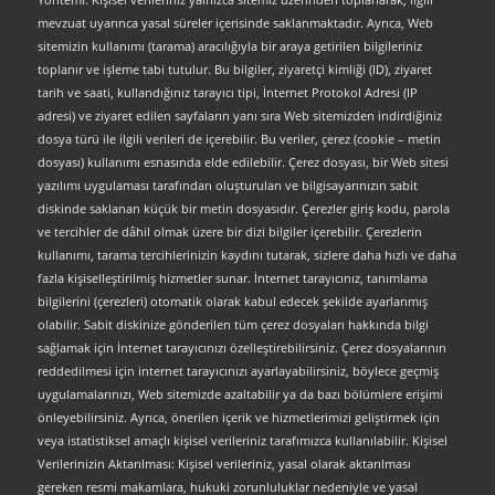
mevzuat uyarınca yasal süreler içerisinde saklanmaktadır. Ayrıca, Web
sitemizin kullanımı (tarama) aracılığıyla bir araya getirilen bilgileriniz
toplanır ve işleme tabi tutulur. Bu bilgiler, ziyaretçi kimliği (ID), ziyaret
tarih ve saati, kullandığınız tarayıcı tipi, İnternet Protokol Adresi (IP
adresi) ve ziyaret edilen sayfaların yanı sıra Web sitemizden indirdiğiniz
dosya türü ile ilgili verileri de içerebilir. Bu veriler, çerez (cookie – metin
dosyası) kullanımı esnasında elde edilebilir. Çerez dosyası, bir Web sitesi
yazılımı uygulaması tarafından oluşturulan ve bilgisayarınızın sabit
diskinde saklanan küçük bir metin dosyasıdır. Çerezler giriş kodu, parola
ve tercihler de dâhil olmak üzere bir dizi bilgiler içerebilir. Çerezlerin
kullanımı, tarama tercihlerinizin kaydını tutarak, sizlere daha hızlı ve daha
fazla kişiselleştirilmiş hizmetler sunar. İnternet tarayıcınız, tanımlama
bilgilerini (çerezleri) otomatik olarak kabul edecek şekilde ayarlanmış
olabilir. Sabit diskinize gönderilen tüm çerez dosyaları hakkında bilgi
sağlamak için İnternet tarayıcınızı özelleştirebilirsiniz. Çerez dosyalarının
reddedilmesi için internet tarayıcınızı ayarlayabilirsiniz, böylece geçmiş
uygulamalarınızı, Web sitemizde azaltabilir ya da bazı bölümlere erişimi
önleyebilirsiniz. Ayrıca, önerilen içerik ve hizmetlerimizi geliştirmek için
veya istatistiksel amaçlı kişisel verileriniz tarafımızca kullanılabilir. Kişisel
Verilerinizin Aktarılması: Kişisel verileriniz, yasal olarak aktarılması
gereken resmi makamlara, hukuki zorunluluklar nedeniyle ve yasal