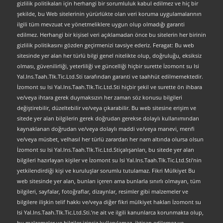
gizlilik politikaları için herhangi bir sorumluluk kabul edilmez ve hiç bir
şekilde, bu Web sitelerinin yürürlükte olan veri koruma uygulamalarının
ilgili tüm mevzuat ve yönetmeliklere uygun olup olmadığı garanti
edilmez. Herhangi bir kişisel veri açıklamadan önce bu sitelerin her birinin
gizlilik politikasını gözden geçirmenizi tavsiye ederiz. Feragat: Bu web
sitesinde yer alan her türlü bilgi genel nitelikte olup, doğruluğu, eksiksiz
olması, güvenilirliği, yeterliliği ve güncelliği hiçbir surette İzomont su Isi
Yal.Ins.Taah.Tlk.Tic.Ltd.Sti tarafından garanti ve taahhüt edilmemektedir.
İzomont su Isi Yal.Ins.Taah.Tlk.Tic.Ltd.Sti hiçbir şekil ve surette ön ihbara
ve/veya ihtara gerek duymaksızın her zaman söz konusu bilgileri
değiştirebilir, düzeltebilir ve/veya çıkarabilir. Bu web sitesine erişim ve
sitede yer alan bilgilerin gerek doğrudan gerekse dolaylı kullanımından
kaynaklanan doğrudan ve/veya dolaylı maddi ve/veya manevi, menfi
ve/veya müsbet, velhasıl her türlü zarardan her nam altında olursa olsun
İzomont su Isi Yal.Ins.Taah.Tlk.Tic.Ltd.Stiçalışanları, bu sitede yer alan
bilgileri hazırlayan kişiler ve İzomont su Isi Yal.Ins.Taah.Tlk.Tic.Ltd.Sti’nin
yetkilendirdiği kişi ve kuruluşlar sorumlu tutulamaz. Fikri Mülkiyet Bu
web sitesinde yer alan, bunları içeren ama bunlarla sınırlı olmayan, tüm
bilgileri, sayfalar, fotoğraflar, dizaynlar, resimler gibi malzemeler ve
bilgilere ilişkin telif hakkı ve/veya diğer fikri mülkiyet hakları İzomont su
Isi Yal.Ins.Taah.Tlk.Tic.Ltd.Sti.’ne ait ve ilgili kanunlarca korunmakta olup,
bu malzemeler ve bilgiler izinsiz kullanılamaz, iktisap edilemez ve