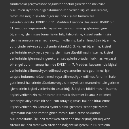
sınırlamalar çerçevesinde bağımsız denetim şirketlerine mevzuat
hükümleri uyarınca bilgi aktarımına izin verilen kişi ve kuruluşlara,
mevzuata uygun şekilde diğer üçüncü kişilere firmamızca
aktarılabilecektir. KVKK’ nın 11. Maddesi Uyarınca Haklarınız: KVKK’ nın
11. maddesi kapsamında; kişisel verilerinizin işlenip işlenmediğini
öğrenme, işlenmişse buna ilişkin bilgi talep etme, kişisel verilerinizin
işlenme amacını ve amacına uygun kullanılıp kullanılmadığını öğrenme,
yurt içinde ve/veya yurt dışında aktarıldığı 3. kişileri öğrenme, kişisel
verilerinizin eksik ya da yanlış işlenmişse düzeltilmesini isteme, kişisel
verilerinizin işlenmesini gerektiren sebeplerin ortadan kalkması ve yasal
bir engel bulunmaması halinde KVKK’ nın 7. Maddesi kapsamında kişisel
verilerinizin silinmesi/yok edilmesi veya anonim hale getirilmesi için
talepte bulunma, düzeltilmesi veya silinmesi/yok edilmesi/anonim hale
getirilmesi hallerinde düzeltme veya silme/yok etme/anonim hale getirme
işlemlerinin kişisel verilerinizin aktarıldığı 3. kişilere bildirilmesini isteme,
kişisel verilerinizin münhasıran otomatik sistemler ile analiz edilmesi
nedeniyle aleyhinize bir sonucun ortaya çıkması halinde itiraz etme,
kişisel verilerinizin kanuna aykırı olarak işlenmesi sebebiyle zarara
uğramanız hâlinde zararın giderilmesini talep etme haklarınız
bulunmaktadır. Üçüncü taraf web sitelerine linkler (bağlantılar) Web
sitemiz üçüncü taraf web sitelerine bağlantılar içerebilir. Bu sitelerin