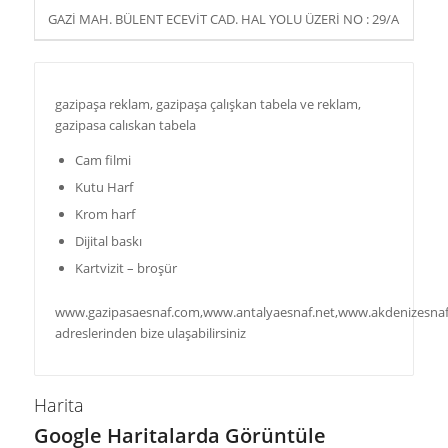
GAZİ MAH. BÜLENT ECEVİT CAD. HAL YOLU ÜZERİ NO : 29/A
gazipaşa reklam, gazipaşa çalışkan tabela ve reklam,
gazipasa calıskan tabela
Cam filmi
Kutu Harf
Krom harf
Dijital baskı
Kartvizit – broşür
www.gazipasaesnaf.com,www.antalyaesnaf.net,www.akdenizesna
adreslerinden bize ulaşabilirsiniz
Harita
Google Haritalarda Görüntüle