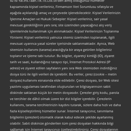
su Isi Yal.Ins.Taah.Tlk.Tic.Ltd.Sti’den almış olduğunuz hizmetler
kapsamında kişisel verileriniz, Firmamızın Veri Sorumlusu sıfatıyla ve
aşağıda açıklandığı amaç ve çerçevede işlenebilecektir. Kişisel Verilerinizin
İşlenme Amaçları ve Hukuki Sebepler: Kişisel verileriniz, sair yasal
mevzuat gerekliliğinin yanı sıra; site üzerinden yapacağınız alış veriş
işlemlerinde kullanılmak için alınmaktadır. Kişisel Verilerinizin Toplanma
Yöntemi: Kişisel verileriniz yalnızca sitemiz üzerinden toplanarak, ilgili
mevzuat uyarınca yasal süreler içerisinde saklanmaktadır. Ayrıca, Web
sitemizin kullanımı (tarama) aracılığıyla bir araya getirilen bilgileriniz
toplanır ve işleme tabi tutulur. Bu bilgiler, ziyaretçi kimliği (ID), ziyaret
tarih ve saati, kullandığınız tarayıcı tipi, İnternet Protokol Adresi (IP
adresi) ve ziyaret edilen sayfaların yanı sıra Web sitemizden indirdiğiniz
dosya türü ile ilgili verileri de içerebilir. Bu veriler, çerez (cookie – metin
dosyası) kullanımı esnasında elde edilebilir. Çerez dosyası, bir Web sitesi
yazılımı uygulaması tarafından oluşturulan ve bilgisayarınızın sabit
diskinde saklanan küçük bir metin dosyasıdır. Çerezler giriş kodu, parola
ve tercihler de dâhil olmak üzere bir dizi bilgiler içerebilir. Çerezlerin
kullanımı, tarama tercihlerinizin kaydını tutarak, sizlere daha hızlı ve daha
fazla kişiselleştirilmiş hizmetler sunar. İnternet tarayıcınız, tanımlama
bilgilerini (çerezleri) otomatik olarak kabul edecek şekilde ayarlanmış
olabilir. Sabit diskinize gönderilen tüm çerez dosyaları hakkında bilgi
sağlamak için İnternet tarayıcınızı özelleştirebilirsiniz. Çerez dosyalarının