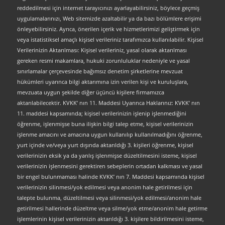
reddedilmesi için internet tarayıcınızı ayarlayabilirsiniz, böylece geçmiş
uygulamalarınızı, Web sitemizde azaltabilir ya da bazı bölümlere erişimi
önleyebilirsiniz. Ayrıca, önerilen içerik ve hizmetlerimizi geliştirmek için
veya istatistiksel amaçlı kişisel verileriniz tarafımızca kullanılabilir. Kişisel
Verilerinizin Aktarılması: Kişisel verileriniz, yasal olarak aktarılması
gereken resmi makamlara, hukuki zorunluluklar nedeniyle ve yasal
sınırlamalar çerçevesinde bağımsız denetim şirketlerine mevzuat
hükümleri uyarınca bilgi aktarımına izin verilen kişi ve kuruluşlara,
mevzuata uygun şekilde diğer üçüncü kişilere firmamızca
aktarılabilecektir. KVKK’ nın 11. Maddesi Uyarınca Haklarınız: KVKK’ nın
11. maddesi kapsamında; kişisel verilerinizin işlenip işlenmediğini
öğrenme, işlenmişse buna ilişkin bilgi talep etme, kişisel verilerinizin
işlenme amacını ve amacına uygun kullanılıp kullanılmadığını öğrenme,
yurt içinde ve/veya yurt dışında aktarıldığı 3. kişileri öğrenme, kişisel
verilerinizin eksik ya da yanlış işlenmişse düzeltilmesini isteme, kişisel
verilerinizin işlenmesini gerektiren sebeplerin ortadan kalkması ve yasal
bir engel bulunmaması halinde KVKK’ nın 7. Maddesi kapsamında kişisel
verilerinizin silinmesi/yok edilmesi veya anonim hale getirilmesi için
talepte bulunma, düzeltilmesi veya silinmesi/yok edilmesi/anonim hale
getirilmesi hallerinde düzeltme veya silme/yok etme/anonim hale getirme
işlemlerinin kişisel verilerinizin aktarıldığı 3. kişilere bildirilmesini isteme,