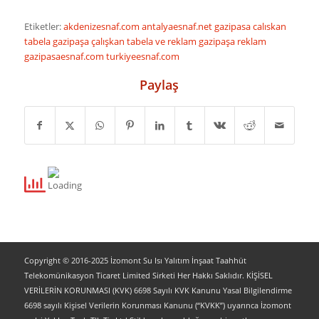
Etiketler:
akdenizesnaf.com
antalyaesnaf.net
gazipasa calıskan
tabela
gazipaşa çalışkan tabela ve reklam
gazipaşa reklam
gazipasaesnaf.com
turkiyeesnaf.com
Paylaş
Copyright © 2016-2025 İzomont Su Isı Yalıtım İnşaat Taahhüt
Telekomünikasyon Ticaret Limited Sirketi Her Hakkı Saklıdır. KİŞİSEL
VERİLERİN KORUNMASI (KVK) 6698 Sayılı KVK Kanunu Yasal Bilgilendirme
6698 sayılı Kişisel Verilerin Korunması Kanunu (“KVKK”) uyarınca İzomont