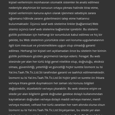
kişisel verilerinizin münhasıran otomatik sistemler ile analiz edilmesi
nedeniyle aleyhinize bir sonucun ortaya çıkması halinde itiraz etme,
kişisel verilerinizin kanuna aykırı olarak işlenmesi sebebiyle zarara
uğramanız hâlinde zararın giderilmesini talep etme haklarınız
bulunmaktadır. Üçüncü taraf web sitelerine linkler (bağlantılar) Web
sitemiz üçüncü taraf web sitelerine bağlantılar içerebilir. Bu sitelerin
gizlilik politikaları için herhangi bir sorumluluk kabul edilmez ve hiç bir
şekilde, bu Web sitelerinin yürürlükte olan veri koruma uygulamalarının
ilgili tüm mevzuat ve yönetmeliklere uygun olup olmadığı garanti
edilmez. Herhangi bir kişisel veri açıklamadan önce bu sitelerin her birinin
gizlilik politikasını gözden geçirmenizi tavsiye ederiz. Feragat: Bu web
sitesinde yer alan her türlü bilgi genel nitelikte olup, doğruluğu, eksiksiz
olması, güvenilirliği, yeterliliği ve güncelliği hiçbir surette İzomont su Isi
Yal.Ins.Taah.Tlk.Tic.Ltd.Sti tarafından garanti ve taahhüt edilmemektedir.
İzomont su Isi Yal.Ins.Taah.Tlk.Tic.Ltd.Sti hiçbir şekil ve surette ön ihbara
ve/veya ihtara gerek duymaksızın her zaman söz konusu bilgileri
değiştirebilir, düzeltebilir ve/veya çıkarabilir. Bu web sitesine erişim ve
sitede yer alan bilgilerin gerek doğrudan gerekse dolaylı kullanımından
kaynaklanan doğrudan ve/veya dolaylı maddi ve/veya manevi, menfi
ve/veya müsbet, velhasıl her türlü zarardan her nam altında olursa olsun
İzomont su Isi Yal.Ins.Taah.Tlk.Tic.Ltd.Stiçalışanları, bu sitede yer alan