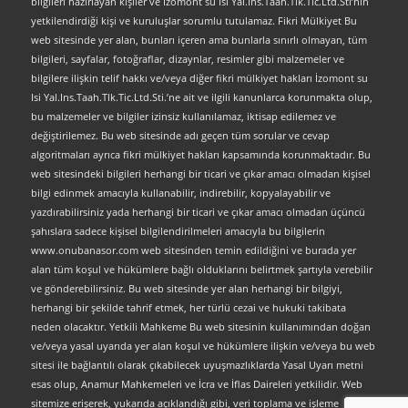
bilgileri hazırlayan kişiler ve İzomont su Isi Yal.Ins.Taah.Tlk.Tic.Ltd.Sti’nin
yetkilendirdiği kişi ve kuruluşlar sorumlu tutulamaz. Fikri Mülkiyet Bu
web sitesinde yer alan, bunları içeren ama bunlarla sınırlı olmayan, tüm
bilgileri, sayfalar, fotoğraflar, dizaynlar, resimler gibi malzemeler ve
bilgilere ilişkin telif hakkı ve/veya diğer fikri mülkiyet hakları İzomont su
Isi Yal.Ins.Taah.Tlk.Tic.Ltd.Sti.’ne ait ve ilgili kanunlarca korunmakta olup,
bu malzemeler ve bilgiler izinsiz kullanılamaz, iktisap edilemez ve
değiştirilemez. Bu web sitesinde adı geçen tüm sorular ve cevap
algoritmaları ayrıca fikri mülkiyet hakları kapsamında korunmaktadır. Bu
web sitesindeki bilgileri herhangi bir ticari ve çıkar amacı olmadan kişisel
bilgi edinmek amacıyla kullanabilir, indirebilir, kopyalayabilir ve
yazdırabilirsiniz yada herhangi bir ticari ve çıkar amacı olmadan üçüncü
şahıslara sadece kişisel bilgilendirilmeleri amacıyla bu bilgilerin
www.onubanasor.com web sitesinden temin edildiğini ve burada yer
alan tüm koşul ve hükümlere bağlı olduklarını belirtmek şartıyla verebilir
ve gönderebilirsiniz. Bu web sitesinde yer alan herhangi bir bilgiyi,
herhangi bir şekilde tahrif etmek, her türlü cezai ve hukuki takibata
neden olacaktır. Yetkili Mahkeme Bu web sitesinin kullanımından doğan
ve/veya yasal uyarıda yer alan koşul ve hükümlere ilişkin ve/veya bu web
sitesi ile bağlantılı olarak çıkabilecek uyuşmazlıklarda Yasal Uyarı metni
esas olup, Anamur Mahkemeleri ve İcra ve İflas Daireleri yetkilidir. Web
sitemize erişerek, yukarıda açıklandığı gibi, veri toplama ve işleme