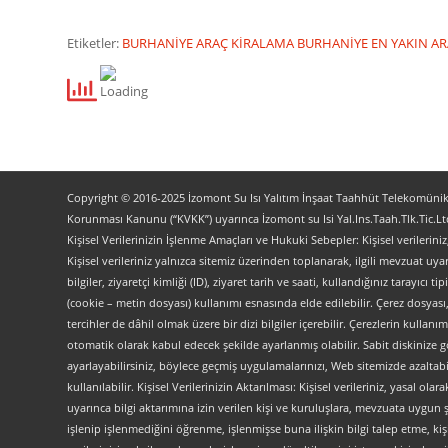
Etiketler:
BURHANİYE ARAÇ KİRALAMA
BURHANİYE EN YAKIN A
Copyright © 2016-2025 İzomont Su Isı Yalıtım İnşaat Taahhüt Telekomünikas
Korunması Kanunu (“KVKK”) uyarınca İzomont su Isi Yal.Ins.Taah.Tlk.Tic.Ltd
Kişisel Verilerinizin İşlenme Amaçları ve Hukuki Sebepler: Kişisel verilerini
Kişisel verileriniz yalnızca sitemiz üzerinden toplanarak, ilgili mevzuat uyar
bilgiler, ziyaretçi kimliği (ID), ziyaret tarih ve saati, kullandığınız tarayıcı 
(cookie – metin dosyası) kullanımı esnasında elde edilebilir. Çerez dosyası
tercihler de dâhil olmak üzere bir dizi bilgiler içerebilir. Çerezlerin kullanım
otomatik olarak kabul edecek şekilde ayarlanmış olabilir. Sabit diskinize gö
ayarlayabilirsiniz, böylece geçmiş uygulamalarınızı, Web sitemizde azaltabilir
kullanılabilir. Kişisel Verilerinizin Aktarılması: Kişisel verileriniz, yas
uyarınca bilgi aktarımına izin verilen kişi ve kuruluşlara, mevzuata uygun 
işlenip işlenmediğini öğrenme, işlenmişse buna ilişkin bilgi talep etme, kiş