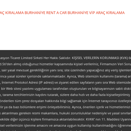
RAÇ KİRALAMA
BURHANİYE RENT A CAR
BURHANİYE VİP ARAÇ KİRALAMA
yon Ticaret Limited Sirketi Her Hakkı Saklıdır. KİŞİSEL VERİLERİN KORUNMASI (KVK) 6698
.Sti’den almış olduğunuz hizmetler kapsamında kişisel verileriniz, Firmamızın Veri Sorum
z, sair yasal mevzuat gerekliliğinin yanı sıra; site üzerinden yapacağınız alış veriş işlem
ınca yasal süreler içerisinde saklanmaktadır. Ayrıca, Web sitemizin kullanımı (tarama) aracı
tipi, İnternet Protokol Adresi (IP adresi) ve ziyaret edilen sayfaların yanı sıra Web sitemizden 
, bir Web sitesi yazılımı uygulaması tarafından oluşturulan ve bilgisayarınızın sabit dis
ı, tarama tercihlerinizin kaydını tutarak, sizlere daha hızlı ve daha fazla kişiselleştirilmiş
nderilen tüm çerez dosyaları hakkında bilgi sağlamak için İnternet tarayıcınızı özelleştire
 ya da bazı bölümlere erişimi önleyebilirsiniz. Ayrıca, önerilen içerik ve hizmetlerimizi ge
al olarak aktarılması gereken resmi makamlara, hukuki zorunluluklar nedeniyle ve yasal sın
şekilde diğer üçüncü kişilere firmamızca aktarılabilecektir. KVKK’ nın 11. Maddesi Uyarın
isel verilerinizin işlenme amacını ve amacına uygun kullanılıp kullanılmadığını öğrenme, y