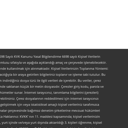
 Sayılı KVK Kanunu Yasal Bilgilendirme 6698 sayılı Kişisel Verilerin
lusu sıfatıyla ve aşağıda açıklandığı amaç ve çerçevede işlenebilecektir.
lerinde kullanılmak için alınmaktadır. Kişisel Verilerinizin Toplanma Yöntemi:
lığıyla bir araya getirilen bilgileriniz toplanır ve işleme tabi tutulur. Bu
indirdiğiniz dosya türü ile ilgili verileri de içerebilir. Bu veriler, çerez
kinde saklanan küçük bir metin dosyasıdır. Çerezler giriş kodu, parola ve
 hizmetler sunar. İnternet tarayıcınız, tanımlama bilgilerini (çerezleri)
bilirsiniz. Çerez dosyalarının reddedilmesi için internet tarayıcınızı
liştirmek için veya istatistiksel amaçlı kişisel verileriniz tarafımızca
ırlamalar çerçevesinde bağımsız denetim şirketlerine mevzuat hükümleri
ca Haklarınız: KVKK’ nın 11. maddesi kapsamında; kişisel verilerinizin
urt içinde ve/veya yurt dışında aktarıldığı 3. kişileri öğrenme, kişisel