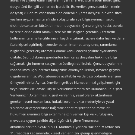
adresi) ve ziyaret edilen sayfaların yanı sıra Web sitemizden indirdiğiniz
dosya türü ile ilgili verileri de içerebilir. Bu veriler, çerez (cookie – metin
dosyası) kullanımı esnasında elde edilebilir. Çerez dosyası, bir Web sitesi
yazılımı uygulaması tarafından oluşturulan ve bilgisayarınızın sabit
diskinde saklanan küçük bir metin dosyasıdır. Çerezler giriş kodu, parola
ve tercihler de dâhil olmak üzere bir dizi bilgiler içerebilir. Çerezlerin
kullanımı, tarama tercihlerinizin kaydını tutarak, sizlere daha hızlı ve daha
fazla kişiselleştirilmiş hizmetler sunar. İnternet tarayıcınız, tanımlama
bilgilerini (çerezleri) otomatik olarak kabul edecek şekilde ayarlanmış
olabilir. Sabit diskinize gönderilen tüm çerez dosyaları hakkında bilgi
sağlamak için İnternet tarayıcınızı özelleştirebilirsiniz. Çerez dosyalarının
reddedilmesi için internet tarayıcınızı ayarlayabilirsiniz, böylece geçmiş
uygulamalarınızı, Web sitemizde azaltabilir ya da bazı bölümlere erişimi
önleyebilirsiniz. Ayrıca, önerilen içerik ve hizmetlerimizi geliştirmek için
veya istatistiksel amaçlı kişisel verileriniz tarafımızca kullanılabilir. Kişisel
Verilerinizin Aktarılması: Kişisel verileriniz, yasal olarak aktarılması
gereken resmi makamlara, hukuki zorunluluklar nedeniyle ve yasal
sınırlamalar çerçevesinde bağımsız denetim şirketlerine mevzuat
hükümleri uyarınca bilgi aktarımına izin verilen kişi ve kuruluşlara,
mevzuata uygun şekilde diğer üçüncü kişilere firmamızca
aktarılabilecektir. KVKK’ nın 11. Maddesi Uyarınca Haklarınız: KVKK’ nın
11. maddesi kapsamında; kişisel verilerinizin işlenip işlenmediğini