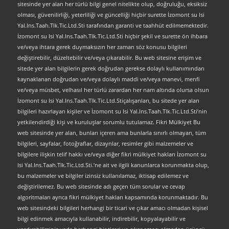
sitesinde yer alan her türlü bilgi genel nitelikte olup, doğruluğu, eksiksiz
olması, güvenilirliği, yeterliliği ve güncelliği hiçbir surette İzomont su Isi
Yal.Ins.Taah.Tlk.Tic.Ltd.Sti tarafından garanti ve taahhüt edilmemektedir.
İzomont su Isi Yal.Ins.Taah.Tlk.Tic.Ltd.Sti hiçbir şekil ve surette ön ihbara
ve/veya ihtara gerek duymaksızın her zaman söz konusu bilgileri
değiştirebilir, düzeltebilir ve/veya çıkarabilir. Bu web sitesine erişim ve
sitede yer alan bilgilerin gerek doğrudan gerekse dolaylı kullanımından
kaynaklanan doğrudan ve/veya dolaylı maddi ve/veya manevi, menfi
ve/veya müsbet, velhasıl her türlü zarardan her nam altında olursa olsun
İzomont su Isi Yal.Ins.Taah.Tlk.Tic.Ltd.Stiçalışanları, bu sitede yer alan
bilgileri hazırlayan kişiler ve İzomont su Isi Yal.Ins.Taah.Tlk.Tic.Ltd.Sti’nin
yetkilendirdiği kişi ve kuruluşlar sorumlu tutulamaz. Fikri Mülkiyet Bu
web sitesinde yer alan, bunları içeren ama bunlarla sınırlı olmayan, tüm
bilgileri, sayfalar, fotoğraflar, dizaynlar, resimler gibi malzemeler ve
bilgilere ilişkin telif hakkı ve/veya diğer fikri mülkiyet hakları İzomont su
Isi Yal.Ins.Taah.Tlk.Tic.Ltd.Sti.’ne ait ve ilgili kanunlarca korunmakta olup,
bu malzemeler ve bilgiler izinsiz kullanılamaz, iktisap edilemez ve
değiştirilemez. Bu web sitesinde adı geçen tüm sorular ve cevap
algoritmaları ayrıca fikri mülkiyet hakları kapsamında korunmaktadır. Bu
web sitesindeki bilgileri herhangi bir ticari ve çıkar amacı olmadan kişisel
bilgi edinmek amacıyla kullanabilir, indirebilir, kopyalayabilir ve