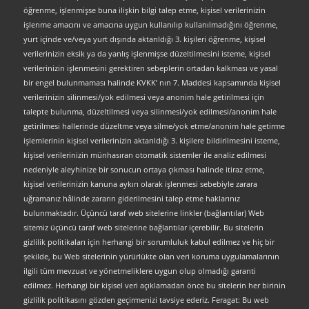
öğrenme, işlenmişse buna ilişkin bilgi talep etme, kişisel verilerinizin
işlenme amacını ve amacına uygun kullanılıp kullanılmadığını öğrenme,
yurt içinde ve/veya yurt dışında aktarıldığı 3. kişileri öğrenme, kişisel
verilerinizin eksik ya da yanlış işlenmişse düzeltilmesini isteme, kişisel
verilerinizin işlenmesini gerektiren sebeplerin ortadan kalkması ve yasal
bir engel bulunmaması halinde KVKK’ nın 7. Maddesi kapsamında kişisel
verilerinizin silinmesi/yok edilmesi veya anonim hale getirilmesi için
talepte bulunma, düzeltilmesi veya silinmesi/yok edilmesi/anonim hale
getirilmesi hallerinde düzeltme veya silme/yok etme/anonim hale getirme
işlemlerinin kişisel verilerinizin aktarıldığı 3. kişilere bildirilmesini isteme,
kişisel verilerinizin münhasıran otomatik sistemler ile analiz edilmesi
nedeniyle aleyhinize bir sonucun ortaya çıkması halinde itiraz etme,
kişisel verilerinizin kanuna aykırı olarak işlenmesi sebebiyle zarara
uğramanız hâlinde zararın giderilmesini talep etme haklarınız
bulunmaktadır. Üçüncü taraf web sitelerine linkler (bağlantılar) Web
sitemiz üçüncü taraf web sitelerine bağlantılar içerebilir. Bu sitelerin
gizlilik politikaları için herhangi bir sorumluluk kabul edilmez ve hiç bir
şekilde, bu Web sitelerinin yürürlükte olan veri koruma uygulamalarının
ilgili tüm mevzuat ve yönetmeliklere uygun olup olmadığı garanti
edilmez. Herhangi bir kişisel veri açıklamadan önce bu sitelerin her birinin
gizlilik politikasını gözden geçirmenizi tavsiye ederiz. Feragat: Bu web