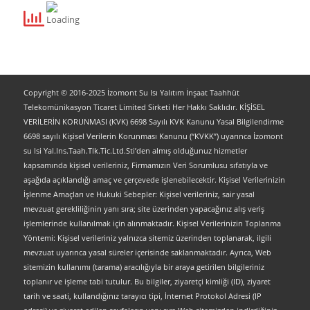
Copyright © 2016-2025 İzomont Su Isı Yalıtım İnşaat Taahhüt
Telekomünikasyon Ticaret Limited Sirketi Her Hakkı Saklıdır. KİŞİSEL
VERİLERİN KORUNMASI (KVK) 6698 Sayılı KVK Kanunu Yasal Bilgilendirme
6698 sayılı Kişisel Verilerin Korunması Kanunu (“KVKK”) uyarınca İzomont
su Isi Yal.Ins.Taah.Tlk.Tic.Ltd.Sti’den almış olduğunuz hizmetler
kapsamında kişisel verileriniz, Firmamızın Veri Sorumlusu sıfatıyla ve
aşağıda açıklandığı amaç ve çerçevede işlenebilecektir. Kişisel Verilerinizin
İşlenme Amaçları ve Hukuki Sebepler: Kişisel verileriniz, sair yasal
mevzuat gerekliliğinin yanı sıra; site üzerinden yapacağınız alış veriş
işlemlerinde kullanılmak için alınmaktadır. Kişisel Verilerinizin Toplanma
Yöntemi: Kişisel verileriniz yalnızca sitemiz üzerinden toplanarak, ilgili
mevzuat uyarınca yasal süreler içerisinde saklanmaktadır. Ayrıca, Web
sitemizin kullanımı (tarama) aracılığıyla bir araya getirilen bilgileriniz
toplanır ve işleme tabi tutulur. Bu bilgiler, ziyaretçi kimliği (ID), ziyaret
tarih ve saati, kullandığınız tarayıcı tipi, İnternet Protokol Adresi (IP